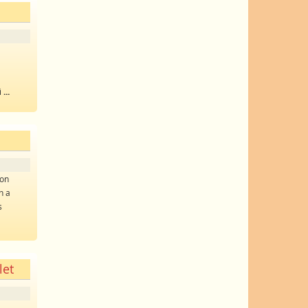
i
...
zon
n a
s
let