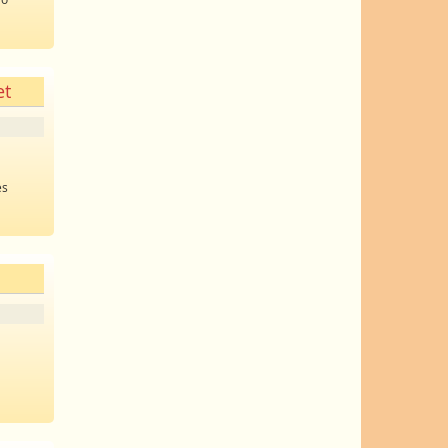
et
es