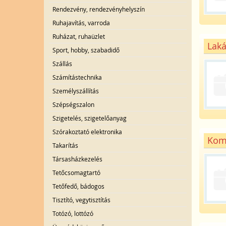
Rendezvény, rendezvényhelyszín
Ruhajavítás, varroda
Ruházat, ruhaüzlet
Laká
Sport, hobby, szabadidő
Szállás
Számítástechnika
Személyszállítás
Szépségszalon
Szigetelés, szigetelőanyag
Szórakoztató elektronika
Komp
Takarítás
Társasházkezelés
Tetőcsomagtartó
Tetőfedő, bádogos
Tisztító, vegytisztítás
Totózó, lottózó