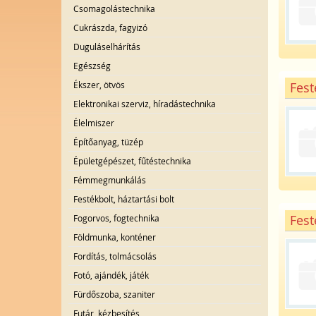
Csomagolástechnika
Cukrászda, fagyizó
Duguláselhárítás
Egészség
Ékszer, ötvös
Fest
Elektronikai szerviz, híradástechnika
Élelmiszer
Építőanyag, tüzép
Épületgépészet, fűtéstechnika
Fémmegmunkálás
Festékbolt, háztartási bolt
Fest
Fogorvos, fogtechnika
Földmunka, konténer
Fordítás, tolmácsolás
Fotó, ajándék, játék
Fürdőszoba, szaniter
Futár, kézbesítés