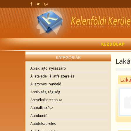
KEZDŐLAP
KATEGÓRIÁK
Lakás
Ablak, ajtó, nyílászáró
Állateledel, állatfelszerelés
Laká
Állatorvosi rendelő
Antikvitás, régiség
Árnyékolástechnika
Autóalkatrész
Autóbontó
Autófelszerelés