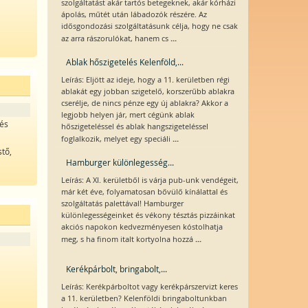
szolgáltatást akár tartós betegeknek, akár kórházi
ápolás, műtét után lábadozók részére. Az
idősgondozási szolgáltatásunk célja, hogy ne csak
...
az arra rászorulókat, hanem cs
Ablak hőszigetelés Kelenföld,...
Leírás: Eljött az ideje, hogy a 11. kerületben régi
ablakát egy jobban szigetelő, korszerűbb ablakra
cserélje, de nincs pénze egy új ablakra? Akkor a
legjobb helyen jár, mert cégünk ablak
 és
hőszigeteléssel és ablak hangszigeteléssel
...
foglalkozik, melyet egy speciáli
stő,
Hamburger különlegesség...
Leírás: A XI. kerületből is várja pub-unk vendégeit,
már két éve, folyamatosan bővülő kínálattal és
szolgáltatás palettával! Hamburger
különlegességeinket és vékony tésztás pizzáinkat
akciós napokon kedvezményesen kóstolhatja
...
meg, s ha finom italt kortyolna hozzá
Kerékpárbolt, bringabolt,...
Leírás: Kerékpárboltot vagy kerékpárszervizt keres
a 11. kerületben? Kelenföldi bringaboltunkban