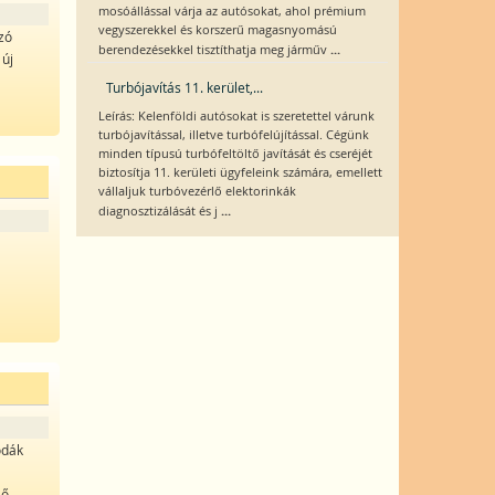
mosóállással várja az autósokat, ahol prémium
vegyszerekkel és korszerű magasnyomású
szó
...
berendezésekkel tisztíthatja meg járműv
 új
Turbójavítás 11. kerület,...
Leírás: Kelenföldi autósokat is szeretettel várunk
turbójavítással, illetve turbófelújítással. Cégünk
minden típusú turbófeltöltő javítását és cseréjét
biztosítja 11. kerületi ügyfeleink számára, emellett
vállaljuk turbóvezérlő elektorinkák
...
diagnosztizálását és j
odák
lő