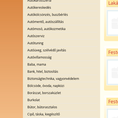
Autókarosszéria
Laká
Autókereskedés
Autókölcsönzés, buszbérlés
Autómentő, autószállítás
Autómosó, autókozmetika
Autószerviz
Autótuning
Autóüveg, szélvédő javítás
Fest
Autóvillamosság
Baba, mama
Bank, hitel, biztosítás
Biztonságtechnika, vagyonvédelem
Bölcsöde, óvoda, napközi
Borászat, borszaküzlet
Burkolat
Fest
Bútor, bútorasztalos
Cipő, táska, kiegészítő