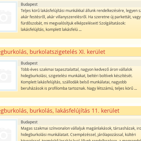
Budapest
Teljes körű lakásfelújítási munkákkal állunk rendelkezésére, legyen 
akár festésről, akár villanyszerelésről. Ha szeretne új parkettát, vagy
fürdőszobát, mi megvalósítjuk elképzeléseit! Szolgáltatások:
lakásfelújítás, komplett lakásfelú
...
gburkolás, burkolatszigetelés XI. kerület
Budapest
Több éves szakmai tapasztalattal, nagyon kedvező áron vállalok
hidegburkolási, szigetelési munkákat, beltéri boltívek készítését.
Komplett lakásfelújítás, szállodák belső munkálatai, nagyobb
beruházások is profilomba tartoznak. Nagy létszámú, teljes körű
...
gburkolás, burkolás, lakásfelújítás 11. kerület
Budapest
Magas szakmai színvonalon vállaljuk magánlakások, társasházak, ir
hidegburkolási munkálatait. Csempézéssel, járólapozással, kültéri
kövezéssel, terméskő lerakásával állunk rendelkezésre, a megrende