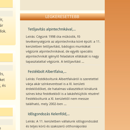
LEGKERESETTEBB
t,
ár
Tetőjavítás alpintechnikával,...
lok.
Leírás: Cégünk 1998 óta működik, fő
tevékenységünk az alpintechnika köré épült: a 11.
kerületben tetőjavítást, bádogos munkákat
végzünk alpintechnikával, de egyéb speciális
alpintechnikát igénylő feladatok ellátását is nagy
...
tapasztalattal végzünk. A tetőjavítást
Festékbolt Albertfalva,...
és,
Leírás: Festékboltunk Albertfalváról is szeretettel
ket
várja akár színkeveréssel is a XI. kerületi
, és
érdeklődőket, de hatalmas választékot kínálunk
színes kész festékekből is a lakásfelújítók részére!
Festékboltunk a XI. kerülettől nem messze
...
található, mely 2002-ben
Idősgondozás Kelenföld,...
Leírás: A 11. kerületben vállalunk idősgondozást
és teljes körű és szakszerű otthonápolási
m