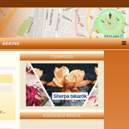
ÁRAINK
CSIGAPLÁZA
Sherpa takarók
at
...
KÖZÖSSÉGI MODUL