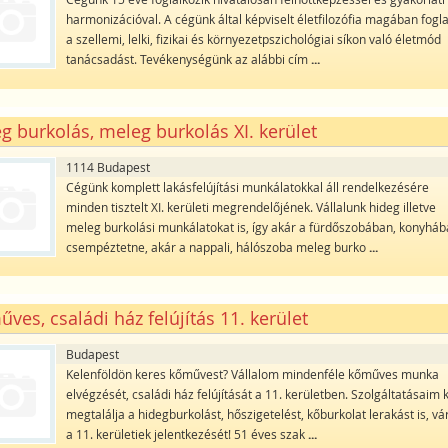
harmonizációval. A cégünk által képviselt életfilozófia magában fogla
a szellemi, lelki, fizikai és környezetpszichológiai síkon való életmód
tanácsadást. Tevékenységünk az alábbi cím
...
g burkolás, meleg burkolás XI. kerület
1114 Budapest
Cégünk komplett lakásfelújítási munkálatokkal áll rendelkezésére
minden tisztelt XI. kerületi megrendelőjének. Vállalunk hideg illetve
meleg burkolási munkálatokat is, így akár a fürdőszobában, konyhá
csempéztetne, akár a nappali, hálószoba meleg burko
...
ves, családi ház felújítás 11. kerület
Budapest
Kelenföldön keres kőművest? Vállalom mindenféle kőműves munka
elvégzését, családi ház felújítását a 11. kerületben. Szolgáltatásaim 
megtalálja a hidegburkolást, hőszigetelést, kőburkolat lerakást is, v
a 11. kerületiek jelentkezését! 51 éves szak
...