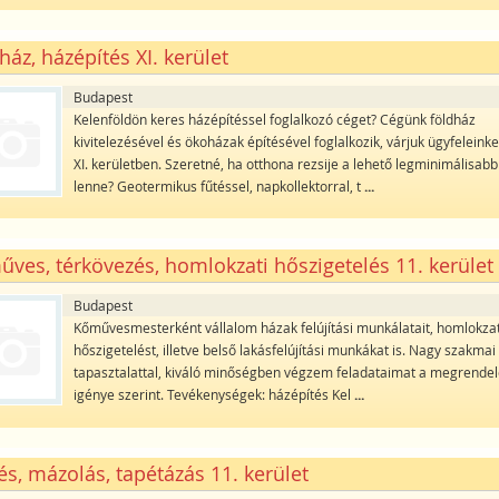
ház, házépítés XI. kerület
Budapest
Kelenföldön keres házépítéssel foglalkozó céget? Cégünk földház
kivitelezésével és ökoházak építésével foglalkozik, várjuk ügyfeleinke
XI. kerületben. Szeretné, ha otthona rezsije a lehető legminimálisabb
lenne? Geotermikus fűtéssel, napkollektorral, t
...
ves, térkövezés, homlokzati hőszigetelés 11. kerület
Budapest
Kőművesmesterként vállalom házak felújítási munkálatait, homlokzat
hőszigetelést, illetve belső lakásfelújítási munkákat is. Nagy szakmai
tapasztalattal, kiváló minőségben végzem feladataimat a megrende
igénye szerint. Tevékenységek: házépítés Kel
...
és, mázolás, tapétázás 11. kerület