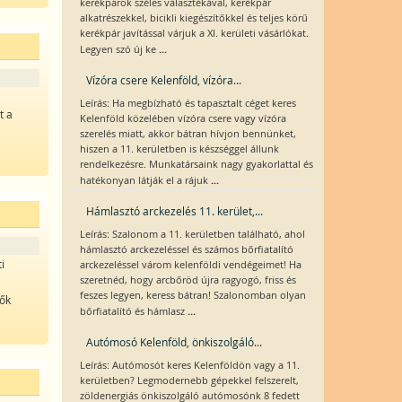
kerékpárok széles választékával, kerékpár
alkatrészekkel, bicikli kiegészítőkkel és teljes körű
kerékpár javítással várjuk a XI. kerületi vásárlókat.
...
Legyen szó új ke
Vízóra csere Kelenföld, vízóra...
Leírás: Ha megbízható és tapasztalt céget keres
t a
Kelenföld közelében vízóra csere vagy vízóra
szerelés miatt, akkor bátran hívjon bennünket,
hiszen a 11. kerületben is készséggel állunk
rendelkezésre. Munkatársaink nagy gyakorlattal és
...
hatékonyan látják el a rájuk
Hámlasztó arckezelés 11. kerület,...
Leírás: Szalonom a 11. kerületben található, ahol
hámlasztó arckezeléssel és számos bőrfiatalító
i
arckezeléssel várom kelenföldi vendégeimet! Ha
szeretnéd, hogy arcbőröd újra ragyogó, friss és
feszes legyen, keress bátran! Szalonomban olyan
lők
...
bőrfiatalító és hámlasz
Autómosó Kelenföld, önkiszolgáló...
Leírás: Autómosót keres Kelenföldön vagy a 11.
kerületben? Legmodernebb gépekkel felszerelt,
zöldenergiás önkiszolgáló autómosónk 8 fedett