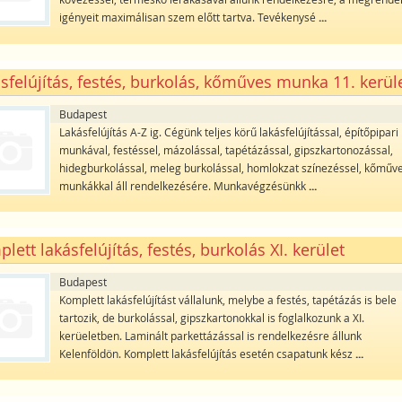
igényeit maximálisan szem előtt tartva. Tevékenysé
...
sfelújítás, festés, burkolás, kőműves munka 11. kerül
Budapest
Lakásfelújítás A-Z ig. Cégünk teljes körű lakásfelújítással, építőpipari
munkával, festéssel, mázolással, tapétázással, gipszkartonozással,
hidegburkolással, meleg burkolással, homlokzat színezéssel, kőműv
munkákkal áll rendelkezésére. Munkavégzésünkk
...
lett lakásfelújítás, festés, burkolás XI. kerület
Budapest
Komplett lakásfelújítást vállalunk, melybe a festés, tapétázás is bele
tartozik, de burkolással, gipszkartonokkal is foglalkozunk a XI.
kerüeletben. Laminált parkettázással is rendelkezésre állunk
Kelenföldön. Komplett lakásfelújítás esetén csapatunk kész
...