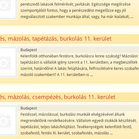
penészedő lakások felmérését, javítását. Egészsége megőrzése
szempontjából fontos, hogy a penészedést megelőzze egy jól
megválasztott szakember munkája által, vagy, ha már kialakult,
...
és, mázolás, tapétázás, burkolás 11. kerület
Budapest
Kelenföldi otthonában festésre, burkolásra lenne szükség? Mázolást
tapétázást is vállalok igény szerint a 11. kerületben, a megbeszéltek
szerint, határidőre! A lakás felújítására, felfrissítésére keres szobafe
mázoló szakembert? A 11. kerületben is
...
és, mázolás, csempézés, burkolás 11. kerület
Budapest
Festéssel, mázolással, burkolási munkák elvégzésével állunk
megrendelőink rendelkezésére. Vállalom egyedi stukkók készítését,
tapétázást, teljes lakásfelújítást. Tevékenységek: kelenföldi festő,
szobafestő, festés XI. kerület, szobafestés, mázolás
...