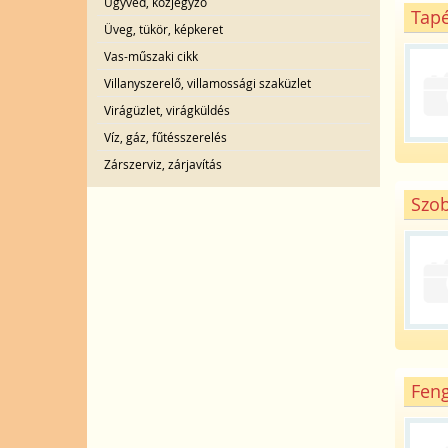
Ügyvéd, közjegyző
Tapé
Üveg, tükör, képkeret
Vas-műszaki cikk
Villanyszerelő, villamossági szaküzlet
Virágüzlet, virágküldés
Víz, gáz, fűtésszerelés
Zárszerviz, zárjavítás
Szob
Feng