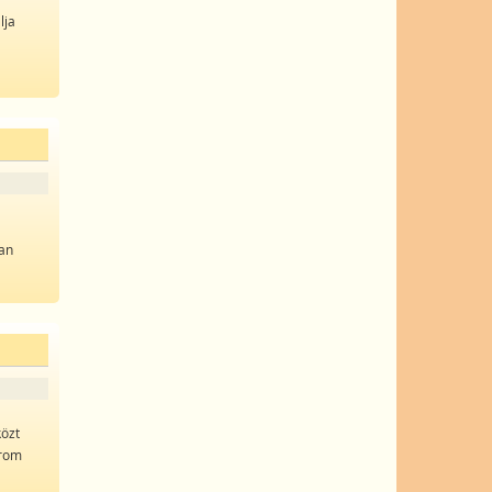
lja
ban
közt
árom