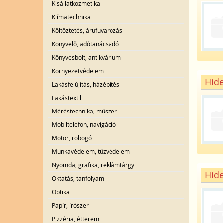
Kisállatkozmetika
Klímatechnika
Költöztetés, árufuvarozás
Könyvelő, adótanácsadó
Könyvesbolt, antikvárium
Környezetvédelem
Hide
Lakásfelújítás, házépítés
Lakástextil
Méréstechnika, műszer
Mobiltelefon, navigáció
Motor, robogó
Munkavédelem, tűzvédelem
Nyomda, grafika, reklámtárgy
Hide
Oktatás, tanfolyam
Optika
Papír, írószer
Pizzéria, étterem