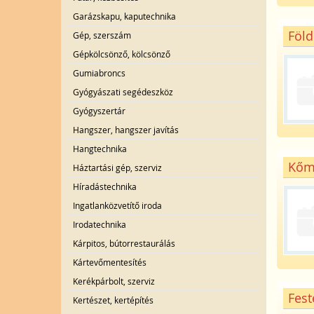
Garázskapu, kaputechnika
Föld
Gép, szerszám
Gépkölcsönző, kölcsönző
Gumiabroncs
Gyógyászati segédeszköz
Gyógyszertár
Hangszer, hangszer javítás
Hangtechnika
Kőmű
Háztartási gép, szerviz
Híradástechnika
Ingatlanközvetítő iroda
Irodatechnika
Kárpitos, bútorrestaurálás
Kártevőmentesítés
Kerékpárbolt, szerviz
Fest
Kertészet, kertépítés