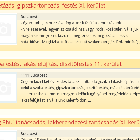
tázás, gipszkartonozás, festés XI. kerület
Budapest
Cégünk több, mint 25 éve foglalkozik felújítási munkálatok
kivitelezésével, legyen az családi ház vagy iroda, középület. vállaljuk
magán személyek és közületi megrendelők megbízásait, rövid
határidővel. Megbízható, összeszokott szakember gárdánk, minőség
afestés, lakásfelújítás, díszítőfestés 11. kerület
1111 Budapest
Cégem közel két évtizedes tapasztalattal dolgozik a lakásfelújítás, a
belül a szobafestés, gipszkartonozás, díszítőfestés, mázolás területé
11. kerületben. Emellett megrendelőink igényének megfelelően telje
lakásfelújítást is vállalunk Kelenföldön.
...
 Shui tanácsadás, lakberendezési tanácsadás XI. kerü
Budapest
Cégünk 15 éve foglalkozik hivatalosan felnőttképzéssel és gyakorlati