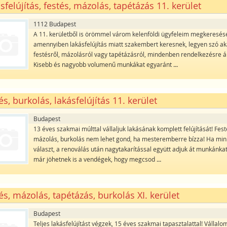
sfelújítás, festés, mázolás, tapétázás 11. kerület
1112 Budapest
A 11. kerületből is örömmel várom kelenföldi ügyfeleim megkeresésé
amennyiben lakásfelújítás miatt szakembert keresnek, legyen szó ak
festésről, mázolásról vagy tapétázásról, mindenben rendelkezésre ál
Kisebb és nagyobb volumenű munkákat egyaránt
...
és, burkolás, lakásfelújítás 11. kerület
Budapest
13 éves szakmai múlttal vállaljuk lakásának komplett felújítását! Fest
mázolás, burkolás nem lehet gond, ha mesteremberre bízza! Ha min
választ, a renoválás után nagytakarítással együtt adjuk át munkánkat
már jöhetnek is a vendégek, hogy megcsod
...
és, mázolás, tapétázás, burkolás XI. kerület
Budapest
Teljes lakásfelújítást végzek, 15 éves szakmai tapasztalattal! Vállalo