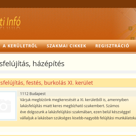
A KERÜLETRŐL
SZAKMAI CIKKEK
REGISZTRÁCIÓ
felújítás, házépítés
sfelújítás, festés, burkolás XI. kerület
1112 Budapest
Várjuk megbízóink megkeresését a XI. kerületből is, amennyiben
lakásfelújítás miatt keres megbízható szakembert. Számos
éve dolgozunk a lakásfelújítási szakmában, ezen belül készséggel
vállaljuk a lakásban szükséges kisebb-nagyobb felújítási munkálatok