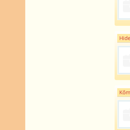
Hide
Kőmű