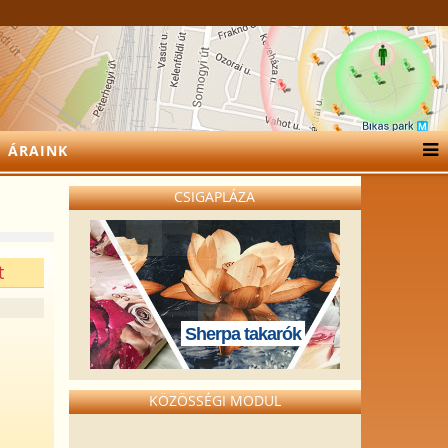
ÁRAINK
CSIGAPLÁZA
t
Sherpa takarók
y
KÖZÖSSÉGI MODUL