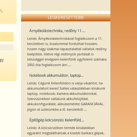
et
,
LEGKERESETTEBB
Árnyékolástechnika, redőny 11....
Leírás: Árnyékolástechnikával foglalkozom a 11.
kerületben is, bizalommal fordulhat hozzám,
hiszen nagy szakmai tapasztalattal vállalok redőny
beépítést, illetve régi redőnyök javítását is
készséggel elvégzem kelenföldi ügyfeleim számára.
így
...
2002 óta foglalkozom árn
Notebook akkumulátor, laptop...
Leírás: Cégünk Kelenföldön is várja vásárlóit, ha
akkumulátort keres! Széles választékban kínálunk
laptop, notebook, kamera akkumulátorokat.
Szervizünkben vállalunk akkufelújítást,
akkukonfigurálást, akkubemérést GARANCIÁVAL.
...
Jöjjön el üzletünkbe a XI. kerületből
Építőgép kölcsönzés Kelenföld,...
Leírás: A kölcsönzőben termék kínálatában
egyaránt megtalálhatóak a kisebb barkács gépek,