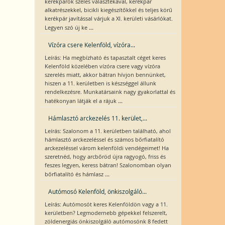
kerékpárok széles választékával, kerékpár
alkatrészekkel, bicikli kiegészítőkkel és teljes körű
kerékpár javítással várjuk a XI. kerületi vásárlókat.
...
Legyen szó új ke
Vízóra csere Kelenföld, vízóra...
Leírás: Ha megbízható és tapasztalt céget keres
Kelenföld közelében vízóra csere vagy vízóra
szerelés miatt, akkor bátran hívjon bennünket,
hiszen a 11. kerületben is készséggel állunk
rendelkezésre. Munkatársaink nagy gyakorlattal és
...
hatékonyan látják el a rájuk
Hámlasztó arckezelés 11. kerület,...
Leírás: Szalonom a 11. kerületben található, ahol
hámlasztó arckezeléssel és számos bőrfiatalító
arckezeléssel várom kelenföldi vendégeimet! Ha
szeretnéd, hogy arcbőröd újra ragyogó, friss és
feszes legyen, keress bátran! Szalonomban olyan
...
bőrfiatalító és hámlasz
Autómosó Kelenföld, önkiszolgáló...
Leírás: Autómosót keres Kelenföldön vagy a 11.
kerületben? Legmodernebb gépekkel felszerelt,
zöldenergiás önkiszolgáló autómosónk 8 fedett