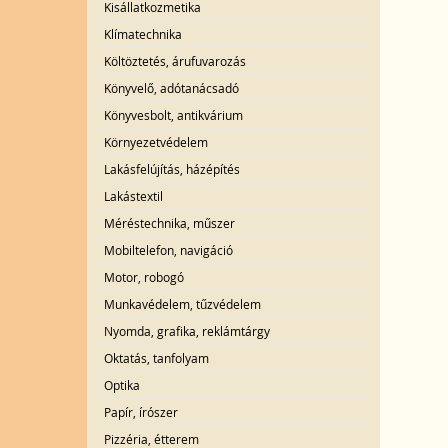
Kisállatkozmetika
Klímatechnika
Költöztetés, árufuvarozás
Könyvelő, adótanácsadó
Könyvesbolt, antikvárium
Környezetvédelem
Lakásfelújítás, házépítés
Lakástextil
Méréstechnika, műszer
Mobiltelefon, navigáció
Motor, robogó
Munkavédelem, tűzvédelem
Nyomda, grafika, reklámtárgy
Oktatás, tanfolyam
Optika
Papír, írószer
Pizzéria, étterem