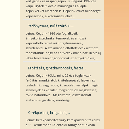
kert gépek és az ipari gépek is. Cégünk 1997 óta
várja ügyfeleit kíváló minőségű és állaptú
gépekkel két üzletben is. Gépeink csúcs minőséget
...
képviselnek, a kölcsönzés lehet
Redőnycsere, nyílászáró XI....
Leírás: Cégünk 1996 óta foglalkozik
árnyékolástechnikai termékek és a hozzá
kapcsolódó termékek forgalmazásával,
szerelésével. A szakmában eltöltött évek alatt azt
tapasztaltuk, hogy az építkezők már a ház illetve új
...
lakás tervezésekor gondolnak az árnyékolókra,
Tapétázás, gipszkartonozás, festés...
Leírás: Cégünk több, mint 25 éve foglalkozik
felújítási munkálatok kivitelezésével, legyen az
családi ház vagy iroda, középület. vállaljuk magán
személyek és közületi megrendelők megbízásait,
rövid határidővel. Megbízható, összeszokott
...
szakember gárdánk, minőségi
Kerékpárbolt, bringabolt,...
Leírás: Kerékpárboltot vagy kerékpárszervizt keres
a 11. kerületben? Kelenföldi bringaboltunkban