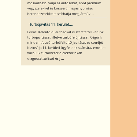
mosóállással várja az autósokat, ahol prémium
vegyszerekkel és korszerű magasnyomású
...
berendezésekkel tisztíthatja meg járműv
Turbójavítás 11. kerület,...
Leírás: Kelenföldi autósokat is szeretettel várunk
turbójavítással, illetve turbófelújítással. Cégünk
minden típusú turbófeltöltő javítását és cseréjét
biztosítja 11. kerületi ügyfeleink számára, emellett
vállaljuk turbóvezérlő elektorinkák
...
diagnosztizálását és j