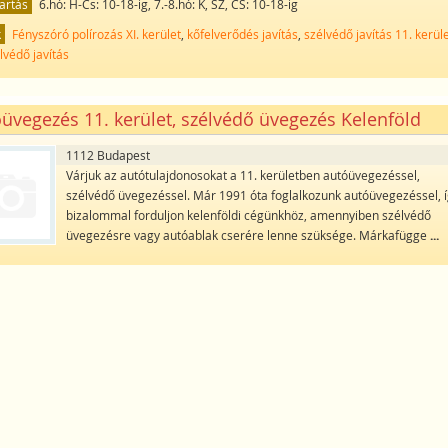
artás
6.hó: H-Cs: 10-18-ig, 7.-8.hó: K, SZ, CS: 10-18-ig
k
Fényszóró polírozás XI. kerület
,
kőfelverődés javítás
,
szélvédő javítás 11. kerül
lvédő javítás
üvegezés 11. kerület, szélvédő üvegezés Kelenföld
1112 Budapest
Várjuk az autótulajdonosokat a 11. kerületben autóüvegezéssel,
szélvédő üvegezéssel. Már 1991 óta foglalkozunk autóüvegezéssel, 
bizalommal forduljon kelenföldi cégünkhöz, amennyiben szélvédő
üvegezésre vagy autóablak cserére lenne szüksége. Márkafügge
...