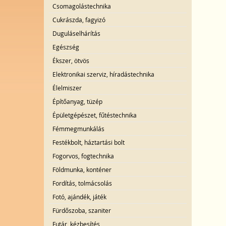
Csomagolástechnika
Cukrászda, fagyizó
Duguláselhárítás
Egészség
Ékszer, ötvös
Elektronikai szerviz, híradástechnika
Élelmiszer
Építőanyag, tüzép
Épületgépészet, fűtéstechnika
Fémmegmunkálás
Festékbolt, háztartási bolt
Fogorvos, fogtechnika
Földmunka, konténer
Fordítás, tolmácsolás
Fotó, ajándék, játék
Fürdőszoba, szaniter
Futár, kézbesítés