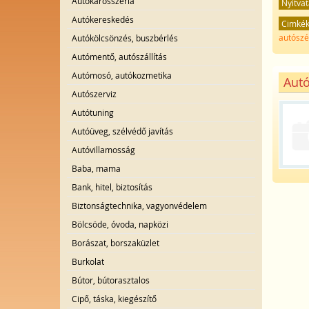
Autókarosszéria
Nyitvat
Autókereskedés
Cimké
autószé
Autókölcsönzés, buszbérlés
Autómentő, autószállítás
Autómosó, autókozmetika
Autó
Autószerviz
Autótuning
Autóüveg, szélvédő javítás
Autóvillamosság
Baba, mama
Bank, hitel, biztosítás
Biztonságtechnika, vagyonvédelem
Bölcsöde, óvoda, napközi
Borászat, borszaküzlet
Burkolat
Bútor, bútorasztalos
Cipő, táska, kiegészítő