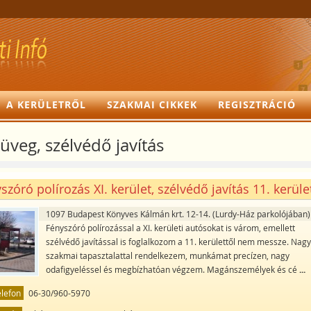
A KERÜLETRŐL
SZAKMAI CIKKEK
REGISZTRÁCIÓ
üveg, szélvédő javítás
szóró polírozás XI. kerület, szélvédő javítás 11. kerüle
1097 Budapest Könyves Kálmán krt. 12-14. (Lurdy-Ház parkolójában)
Fényszóró polírozással a XI. kerületi autósokat is várom, emellett
szélvédő javítással is foglalkozom a 11. kerülettől nem messze. Nag
szakmai tapasztalattal rendelkezem, munkámat precízen, nagy
odafigyeléssel és megbízhatóan végzem. Magánszemélyek és cé
...
elefon
06-30/960-5970