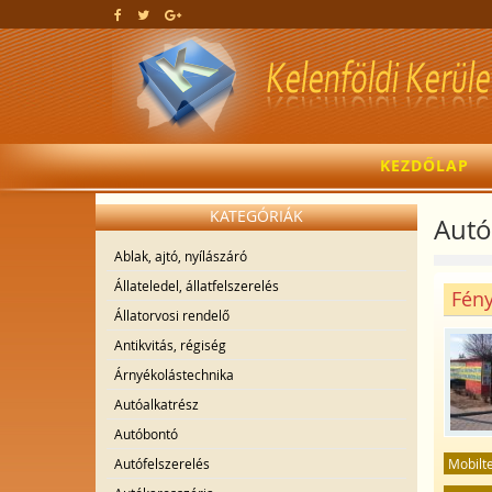
KEZDŐLAP
KATEGÓRIÁK
Autó
Ablak, ajtó, nyílászáró
Állateledel, állatfelszerelés
Fény
Állatorvosi rendelő
Antikvitás, régiség
Árnyékolástechnika
Autóalkatrész
Autóbontó
Mobilt
Autófelszerelés