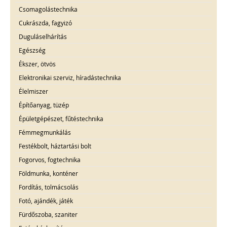
Csomagolástechnika
Cukrászda, fagyizó
Duguláselhárítás
Egészség
Ékszer, ötvös
Elektronikai szerviz, híradástechnika
Élelmiszer
Építőanyag, tüzép
Épületgépészet, fűtéstechnika
Fémmegmunkálás
Festékbolt, háztartási bolt
Fogorvos, fogtechnika
Földmunka, konténer
Fordítás, tolmácsolás
Fotó, ajándék, játék
Fürdőszoba, szaniter