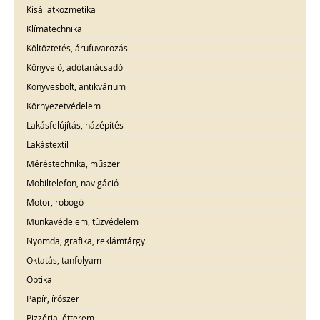
Kisállatkozmetika
Klímatechnika
Költöztetés, árufuvarozás
Könyvelő, adótanácsadó
Könyvesbolt, antikvárium
Környezetvédelem
Lakásfelújítás, házépítés
Lakástextil
Méréstechnika, műszer
Mobiltelefon, navigáció
Motor, robogó
Munkavédelem, tűzvédelem
Nyomda, grafika, reklámtárgy
Oktatás, tanfolyam
Optika
Papír, írószer
Pizzéria, étterem