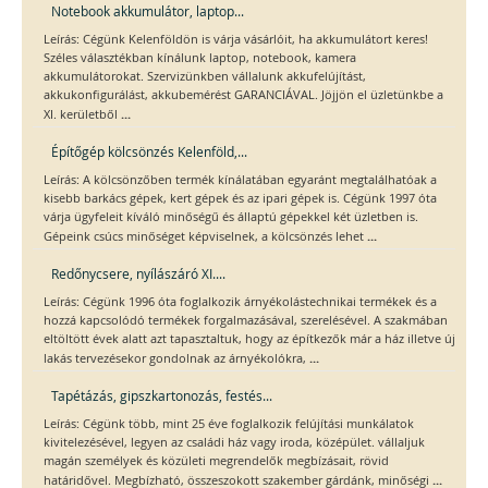
Notebook akkumulátor, laptop...
Leírás: Cégünk Kelenföldön is várja vásárlóit, ha akkumulátort keres!
Széles választékban kínálunk laptop, notebook, kamera
akkumulátorokat. Szervizünkben vállalunk akkufelújítást,
akkukonfigurálást, akkubemérést GARANCIÁVAL. Jöjjön el üzletünkbe a
...
XI. kerületből
Építőgép kölcsönzés Kelenföld,...
Leírás: A kölcsönzőben termék kínálatában egyaránt megtalálhatóak a
kisebb barkács gépek, kert gépek és az ipari gépek is. Cégünk 1997 óta
várja ügyfeleit kíváló minőségű és állaptú gépekkel két üzletben is.
...
Gépeink csúcs minőséget képviselnek, a kölcsönzés lehet
Redőnycsere, nyílászáró XI....
Leírás: Cégünk 1996 óta foglalkozik árnyékolástechnikai termékek és a
hozzá kapcsolódó termékek forgalmazásával, szerelésével. A szakmában
eltöltött évek alatt azt tapasztaltuk, hogy az építkezők már a ház illetve új
...
lakás tervezésekor gondolnak az árnyékolókra,
Tapétázás, gipszkartonozás, festés...
Leírás: Cégünk több, mint 25 éve foglalkozik felújítási munkálatok
kivitelezésével, legyen az családi ház vagy iroda, középület. vállaljuk
magán személyek és közületi megrendelők megbízásait, rövid
...
határidővel. Megbízható, összeszokott szakember gárdánk, minőségi