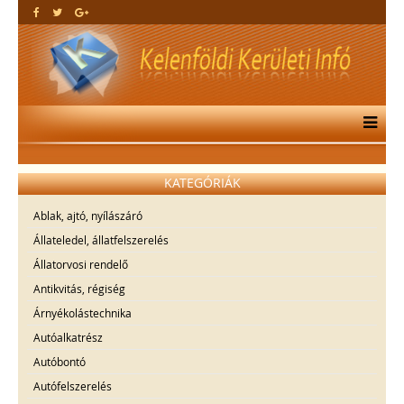
KATEGÓRIÁK
Ablak, ajtó, nyílászáró
Állateledel, állatfelszerelés
Állatorvosi rendelő
Antikvitás, régiség
Árnyékolástechnika
Autóalkatrész
Autóbontó
Autófelszerelés