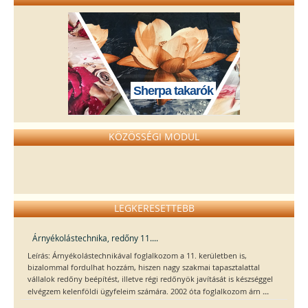
Sherpa takarók
KÖZÖSSÉGI MODUL
LEGKERESETTEBB
Árnyékolástechnika, redőny 11....
Leírás: Árnyékolástechnikával foglalkozom a 11. kerületben is,
bizalommal fordulhat hozzám, hiszen nagy szakmai tapasztalattal
vállalok redőny beépítést, illetve régi redőnyök javítását is készséggel
...
elvégzem kelenföldi ügyfeleim számára. 2002 óta foglalkozom árn