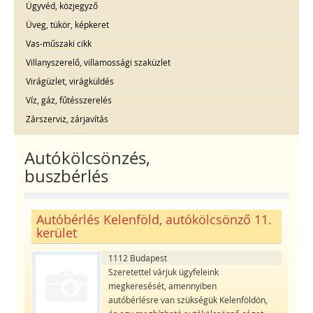
Ügyvéd, közjegyző
Üveg, tükör, képkeret
Vas-műszaki cikk
Villanyszerelő, villamossági szaküzlet
Virágüzlet, virágküldés
Víz, gáz, fűtésszerelés
Zárszerviz, zárjavítás
Autókölcsönzés,
buszbérlés
Autóbérlés Kelenföld, autókölcsönző 11.
kerület
1112 Budapest
Szeretettel várjuk ügyfeleink
megkeresését, amennyiben
autóbérlésre van szükségük Kelenföldön,