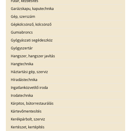
Futár, kézbesítés
Garázskapu, kaputechnika
Gép, szerszám
Gépkölcsönző, kölcsönző
Gumiabroncs
Gyógyászati segédeszköz
Gyógyszertár
Hangszer, hangszer javítás
Hangtechnika
Háztartási gép, szerviz
Híradástechnika
Ingatlanközvetítő iroda
Irodatechnika
Kárpitos, bútorrestaurálás
Kártevőmentesítés
Kerékpárbolt, szerviz
Kertészet, kertépítés