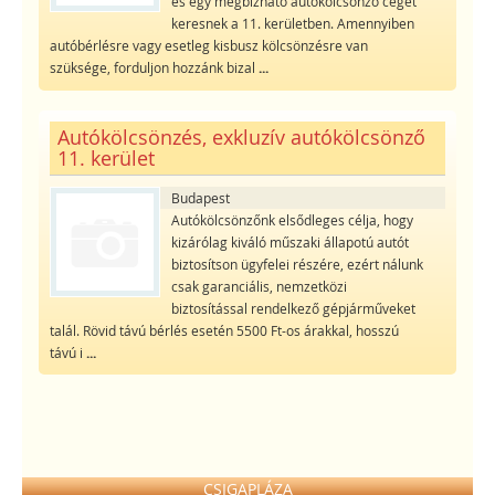
és egy megbízható autókölcsönző céget
keresnek a 11. kerületben. Amennyiben
autóbérlésre vagy esetleg kisbusz kölcsönzésre van
szüksége, forduljon hozzánk bizal
...
Autókölcsönzés, exkluzív autókölcsönző
11. kerület
Budapest
Autókölcsönzőnk elsődleges célja, hogy
kizárólag kiváló műszaki állapotú autót
biztosítson ügyfelei részére, ezért nálunk
csak garanciális, nemzetközi
biztosítással rendelkező gépjárműveket
talál. Rövid távú bérlés esetén 5500 Ft-os árakkal, hosszú
távú i
...
CSIGAPLÁZA