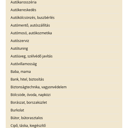
Autókarosszéria
Autókereskedés
Autókölcsönzés, buszbérlés
Autómentő, autószállítás
Autómosó, autókozmetika
Autószerviz
Autótuning
Autóüveg, szélvédő javítás
Autóvillamosság
Baba, mama
Bank, hitel, biztosítás
Biztonságtechnika, vagyonvédelem
Bölcsöde, óvoda, napközi
Borászat, borszaküzlet
Burkolat
Bútor, bútorasztalos
Cipő, táska, kiegészítő