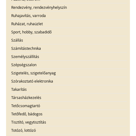
Rendezvény, rendezvényhelyszín
Ruhajavítás, varroda
Ruházat, ruhaüzlet
Sport, hobby, szabadidő
Szállás
Számítástechnika
Személyszállítás
Szépségszalon
Szigetelés, szigetelőanyag
Szórakoztató elektronika
Takarítás
Társasházkezelés
Tetőcsomagtartó
Tetőfedő, bádogos
Tisztító, vegytisztítás
Totózó, lottózó