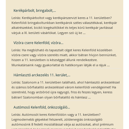
Kerékpárbolt, bringabolt,...
Leírás: Kerékpárboltot vagy kerékpárszervizt keres a 11. kerületben?
Kelenföldi bringaboltunkban kerékpárok széles választékával, kerékpár
alkatrészekkel, bicikli kiegészítőkkel és teljes körű kerékpár javítással
...
várjuk a XI. kerületi vásárlókat. Legyen szó új ke
Vízóra csere Kelenföld, vízóra...
Leírás: Ha megbízható és tapasztalt céget keres Kelenföld közelében
vízóra csere vagy vízóra szerelés miatt, akkor bátran hívjon bennünket,
hiszen a 11. kerületben is készséggel állunk rendelkezésre.
...
Munkatársaink nagy gyakorlattal és hatékonyan látják el a rájuk
Hámlasztó arckezelés 11. kerület,...
Leírás: Szalonom a 11. kerületben található, ahol hámlasztó arckezeléssel
és számos bőrfiatalító arckezeléssel várom kelenföldi vendégeimet! Ha
szeretnéd, hogy arcbőröd újra ragyogó, friss és feszes legyen, keress
...
bátran! Szalonomban olyan bőrfiatalító és hámlasz
Autómosó Kelenföld, önkiszolgáló...
Leírás: Autómosót keres Kelenföldön vagy a 11. kerületben?
Legmodernebb gépekkel felszerelt, zöldenergiás önkiszolgáló
autómosónk 8 fedett mosóállással várja az autósokat, ahol prémium