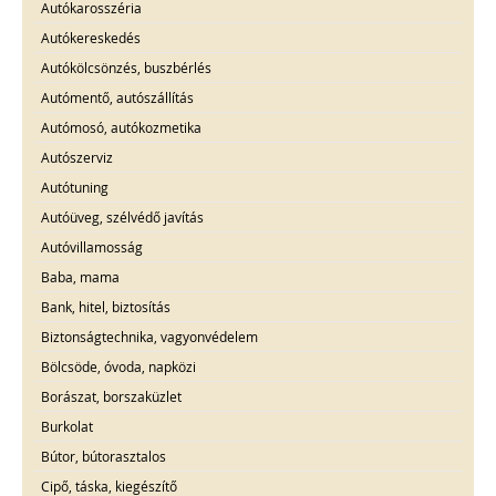
Autókarosszéria
Autókereskedés
Autókölcsönzés, buszbérlés
Autómentő, autószállítás
Autómosó, autókozmetika
Autószerviz
Autótuning
Autóüveg, szélvédő javítás
Autóvillamosság
Baba, mama
Bank, hitel, biztosítás
Biztonságtechnika, vagyonvédelem
Bölcsöde, óvoda, napközi
Borászat, borszaküzlet
Burkolat
Bútor, bútorasztalos
Cipő, táska, kiegészítő