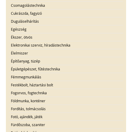
Csomagolástechnika
Cukrászda, fagyizó
Duguláselhárítás
Egészség
Ékszer, ötvös
Elektronikai szerviz, híradástechnika
Élelmiszer
Építőanyag, tüzép
Épületgépészet, fűtéstechnika
Fémmegmunkálás
Festékbolt, háztartási bolt
Fogorvos, fogtechnika
Földmunka, konténer
Fordítás, tolmácsolás
Fotó, ajándék, játék
Fürdőszoba, szaniter