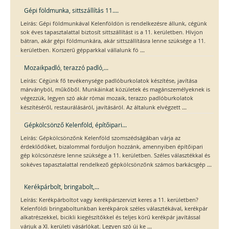
Gépi földmunka, sittszállítás 11....
Leírás: Gépi földmunkával Kelenföldön is rendelkezésre állunk, cégünk
sok éves tapasztalattal biztosít sittszállítást is a 11. kerületben. Hívjon
bátran, akár gépi földmunkára, akár sittszállításra lenne szüksége a 11.
...
kerületben. Korszerű gépparkkal vállalunk fö
Mozaikpadló, terazzó padló,...
Leírás: Cégünk fő tevékenysége padlóburkolatok készítése, javítása
márványból, műkőből. Munkáinkat közületek és magánszemélyeknek is
végezzük, legyen szó akár római mozaik, terazzo padlóburkolatok
...
készítéséről, restaurálásáról, javításáról. Az általunk elvégzett
Gépkölcsönző Kelenföld, építőipari...
Leírás: Gépkölcsönzőnk Kelenföld szomszédságában várja az
érdeklődőket, bizalommal forduljon hozzánk, amennyiben építőipari
gép kölcsönzésre lenne szüksége a 11. kerületben. Széles választékkal és
...
sokéves tapasztalattal rendelkező gépkölcsönzőnk számos barkácsgép
Kerékpárbolt, bringabolt,...
Leírás: Kerékpárboltot vagy kerékpárszervizt keres a 11. kerületben?
Kelenföldi bringaboltunkban kerékpárok széles választékával, kerékpár
alkatrészekkel, bicikli kiegészítőkkel és teljes körű kerékpár javítással
...
várjuk a XI. kerületi vásárlókat. Legyen szó új ke