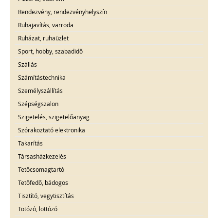
Rendezvény, rendezvényhelyszín
Ruhajavítás, varroda
Ruházat, ruhaüzlet
Sport, hobby, szabadidő
Szállás
Számítástechnika
Személyszállítás
Szépségszalon
Szigetelés, szigetelőanyag
Szórakoztató elektronika
Takarítás
Társasházkezelés
Tetőcsomagtartó
Tetőfedő, bádogos
Tisztító, vegytisztítás
Totózó, lottózó