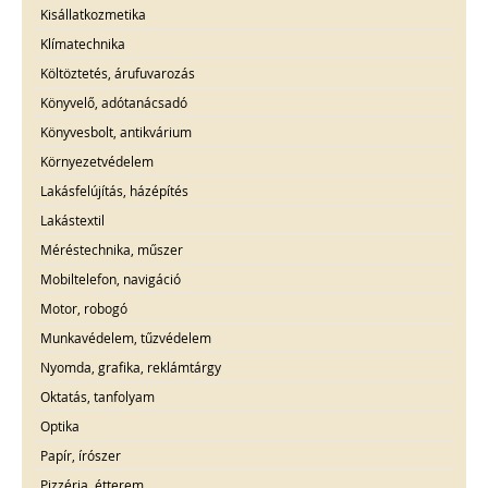
Kisállatkozmetika
Klímatechnika
Költöztetés, árufuvarozás
Könyvelő, adótanácsadó
Könyvesbolt, antikvárium
Környezetvédelem
Lakásfelújítás, házépítés
Lakástextil
Méréstechnika, műszer
Mobiltelefon, navigáció
Motor, robogó
Munkavédelem, tűzvédelem
Nyomda, grafika, reklámtárgy
Oktatás, tanfolyam
Optika
Papír, írószer
Pizzéria, étterem