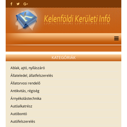
KATEGÓRIÁK
Ablak, ajtó, nyílászáró
Állateledel, állatfelszerelés
Állatorvosi rendelő
Antikvitás, régiség
Árnyékolástechnika
Autóalkatrész
Autóbontó
Autófelszerelés