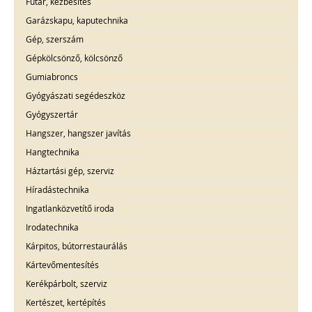
Futár, kézbesítés
Garázskapu, kaputechnika
Gép, szerszám
Gépkölcsönző, kölcsönző
Gumiabroncs
Gyógyászati segédeszköz
Gyógyszertár
Hangszer, hangszer javítás
Hangtechnika
Háztartási gép, szerviz
Híradástechnika
Ingatlanközvetítő iroda
Irodatechnika
Kárpitos, bútorrestaurálás
Kártevőmentesítés
Kerékpárbolt, szerviz
Kertészet, kertépítés