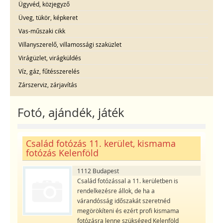
Ügyvéd, közjegyző
Üveg, tükör, képkeret
Vas-műszaki cikk
Villanyszerelő, villamossági szaküzlet
Virágüzlet, virágküldés
Víz, gáz, fűtésszerelés
Zárszerviz, zárjavítás
Fotó, ajándék, játék
Család fotózás 11. kerület, kismama
fotózás Kelenföld
1112 Budapest
Család fotózással a 11. kerületben is
rendelkezésre állok, de ha a
várandósság időszakát szeretnéd
megörökíteni és ezért profi kismama
fotózásra lenne szükséged Kelenföld