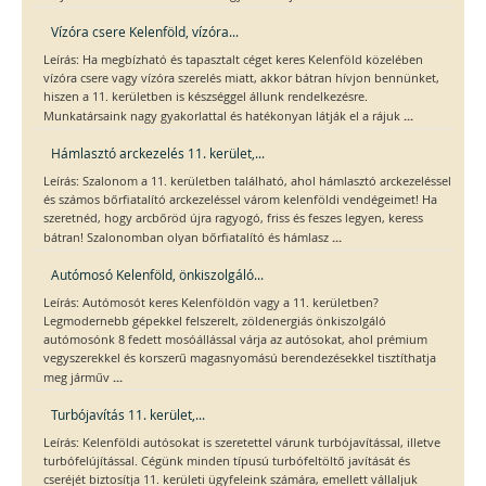
Vízóra csere Kelenföld, vízóra...
Leírás: Ha megbízható és tapasztalt céget keres Kelenföld közelében
vízóra csere vagy vízóra szerelés miatt, akkor bátran hívjon bennünket,
hiszen a 11. kerületben is készséggel állunk rendelkezésre.
...
Munkatársaink nagy gyakorlattal és hatékonyan látják el a rájuk
Hámlasztó arckezelés 11. kerület,...
Leírás: Szalonom a 11. kerületben található, ahol hámlasztó arckezeléssel
és számos bőrfiatalító arckezeléssel várom kelenföldi vendégeimet! Ha
szeretnéd, hogy arcbőröd újra ragyogó, friss és feszes legyen, keress
...
bátran! Szalonomban olyan bőrfiatalító és hámlasz
Autómosó Kelenföld, önkiszolgáló...
Leírás: Autómosót keres Kelenföldön vagy a 11. kerületben?
Legmodernebb gépekkel felszerelt, zöldenergiás önkiszolgáló
autómosónk 8 fedett mosóállással várja az autósokat, ahol prémium
vegyszerekkel és korszerű magasnyomású berendezésekkel tisztíthatja
...
meg járműv
Turbójavítás 11. kerület,...
Leírás: Kelenföldi autósokat is szeretettel várunk turbójavítással, illetve
turbófelújítással. Cégünk minden típusú turbófeltöltő javítását és
cseréjét biztosítja 11. kerületi ügyfeleink számára, emellett vállaljuk