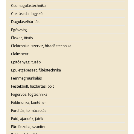
Csomagolástechnika
Cukrászda, fagyizó
Duguláselhárítás
Egészség
Ékszer, ötvös
Elektronikai szerviz, híradástechnika
Élelmiszer
Építőanyag, tüzép
Épületgépészet, fűtéstechnika
Fémmegmunkálás
Festékbolt, háztartási bolt
Fogorvos, fogtechnika
Földmunka, konténer
Fordítás, tolmácsolás
Fotó, ajándék, játék
Fürdőszoba, szaniter