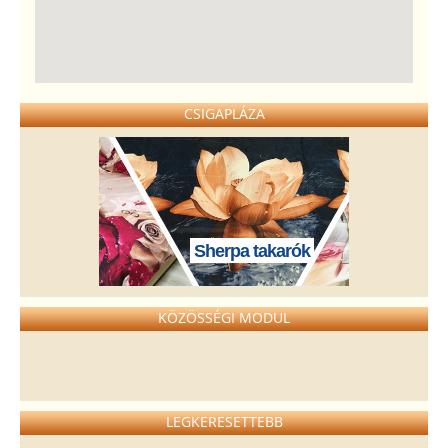
CSIGAPLÁZA
Sherpa takarók
KÖZÖSSÉGI MODUL
LEGKERESETTEBB