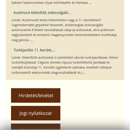
...
bátran! Szalonomban olyan bőrfiatalító és hámlasz
Autómosó Kelenföld, önkiszolgáló...
Leírás: Autómosót keres Kelenföldön vagy a 11. kerületben?
Legmodernebb gépekkel felszerelt, zöldenergiás önkiszolgáló
autómosónk 8 fedett mosóállással várja az autósokat, ahol prémium
vegyszerekkel és korszerű magasnyomású berendezésekkel tisztíthatja
...
meg járműv
Turbójavítás 11. kerület,...
Leírás: Kelenföldi autósokat is szeretettel várunk turbójavítással, illetve
turbófelújítással. Cégünk minden típusú turbófeltöltő javítását és
cseréjét biztosítja 11. kerületi ügyfeleink számára, emellett vállaljuk
...
turbóvezérlő elektorinkák diagnosztizálását és j
Hirdetésfelvétel
Jogi nyilatkozat