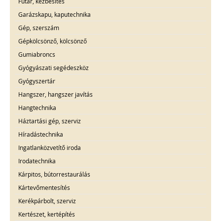
Futár, kézbesítés
Garázskapu, kaputechnika
Gép, szerszám
Gépkölcsönző, kölcsönző
Gumiabroncs
Gyógyászati segédeszköz
Gyógyszertár
Hangszer, hangszer javítás
Hangtechnika
Háztartási gép, szerviz
Híradástechnika
Ingatlanközvetítő iroda
Irodatechnika
Kárpitos, bútorrestaurálás
Kártevőmentesítés
Kerékpárbolt, szerviz
Kertészet, kertépítés