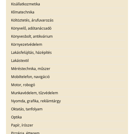
Kisállatkozmetika
Klímatechnika
Költöztetés, árufuvarozás
Könyvelő, adótanácsadó
Könyvesbolt, antikvárium
Környezetvédelem
Lakásfelújítás, házépítés
Lakástextil
Méréstechnika, műszer
Mobiltelefon, navigáció
Motor, robogó
Munkavédelem, tűzvédelem
Nyomda, grafika, reklámtárgy
Oktatás, tanfolyam
Optika
Papír, írószer
Pizzéria, étterem