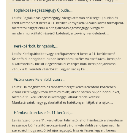
Foglalkozás-egészségügy Újbuda,...
Leírás: Foglalkozás-egészségügyi vizsgálatra van szüksége Újbudán és
ezért üzemorvost keres a 11. kerület környékén? A vállalkozás formájától,
méretétől függetlenül a a foglalkozás-egészségügyi vizsgálat
...
minden munkáltató részéről kötelező, a törvényi rendeletnek
Kerékpárbolt, bringabolt,...
Leírás: Kerékpárboltot vagy kerékpárszervizt keres a 11. kerületben?
Kelenföldi bringaboltunkban kerékpárok széles választékával, kerékpár
alkatrészekkel, bicikli kiegészítőkkel és teljes körű kerékpár javítással
...
várjuk a XI. kerületi vásárlókat. Legyen szó új ke
Vízóra csere Kelenföld, vízóra...
Leírás: Ha megbízható és tapasztalt céget keres Kelenföld közelében
vízóra csere vagy vízóra szerelés miatt, akkor bátran hívjon bennünket,
hiszen a 11. kerületben is készséggel állunk rendelkezésre.
...
Munkatársaink nagy gyakorlattal és hatékonyan látják el a rájuk
Hámlasztó arckezelés 11. kerület,...
Leírás: Szalonom a 11. kerületben található, ahol hámlasztó arckezeléssel
és számos bőrfiatalító arckezeléssel várom kelenföldi vendégeimet! Ha
szeretnéd, hogy arcbőröd újra ragyogó, friss és feszes legyen, keress