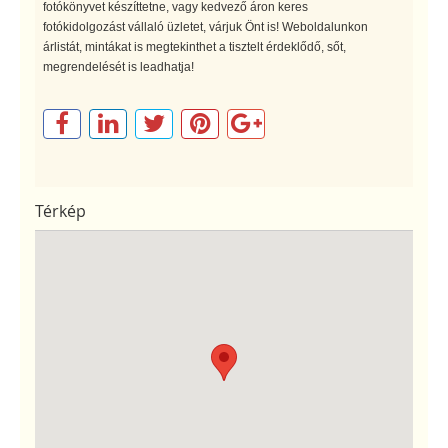
fotókönyvet készíttetne, vagy kedvező áron keres
fotókidolgozást vállaló üzletet, várjuk Önt is! Weboldalunkon
árlistát, mintákat is megtekinthet a tisztelt érdeklődő, sőt,
megrendelését is leadhatja!
Térkép