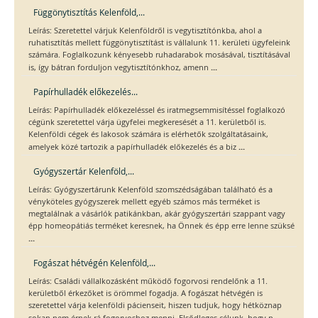
Függönytisztítás Kelenföld,...
Leírás: Szeretettel várjuk Kelenföldről is vegytisztítónkba, ahol a
ruhatisztítás mellett függönytisztítást is vállalunk 11. kerületi ügyfeleink
számára. Foglalkozunk kényesebb ruhadarabok mosásával, tisztításával
...
is, így bátran forduljon vegytisztítónkhoz, amenn
Papírhulladék előkezelés...
Leírás: Papírhulladék előkezeléssel és iratmegsemmisítéssel foglalkozó
cégünk szeretettel várja ügyfelei megkeresését a 11. kerületből is.
Kelenföldi cégek és lakosok számára is elérhetők szolgáltatásaink,
...
amelyek közé tartozik a papírhulladék előkezelés és a biz
Gyógyszertár Kelenföld,...
Leírás: Gyógyszertárunk Kelenföld szomszédságában található és a
vényköteles gyógyszerek mellett egyéb számos más terméket is
megtalálnak a vásárlók patikánkban, akár gyógyszertári szappant vagy
épp homeopátiás terméket keresnek, ha Önnek és épp erre lenne szüksé
...
Fogászat hétvégén Kelenföld,...
Leírás: Családi vállalkozásként működő fogorvosi rendelőnk a 11.
kerületből érkezőket is örömmel fogadja. A fogászat hétvégén is
szeretettel várja kelenföldi pácienseit, hiszen tudjuk, hogy hétköznap
...
sokan nem érnek rá fogorvoshoz menni. Elsődleges célunk, hogy p