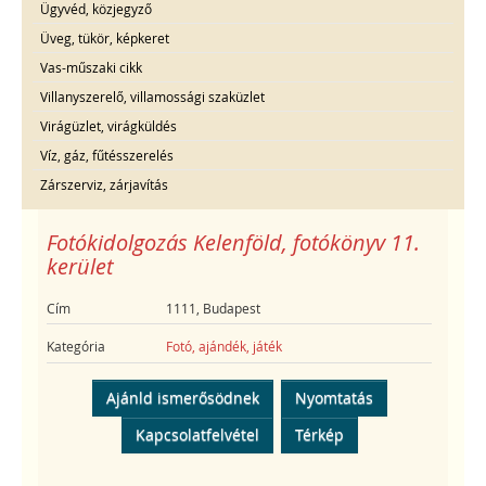
Ügyvéd, közjegyző
Üveg, tükör, képkeret
Vas-műszaki cikk
Villanyszerelő, villamossági szaküzlet
Virágüzlet, virágküldés
Víz, gáz, fűtésszerelés
Zárszerviz, zárjavítás
Fotókidolgozás Kelenföld, fotókönyv 11.
kerület
Cím
1111, Budapest
Kategória
Fotó, ajándék, játék
Ajánld ismerősödnek
Nyomtatás
Kapcsolatfelvétel
Térkép