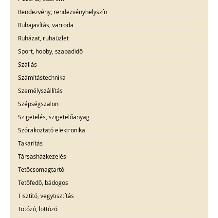
Rendezvény, rendezvényhelyszín
Ruhajavítás, varroda
Ruházat, ruhaüzlet
Sport, hobby, szabadidő
Szállás
Számítástechnika
Személyszállítás
Szépségszalon
Szigetelés, szigetelőanyag
Szórakoztató elektronika
Takarítás
Társasházkezelés
Tetőcsomagtartó
Tetőfedő, bádogos
Tisztító, vegytisztítás
Totózó, lottózó