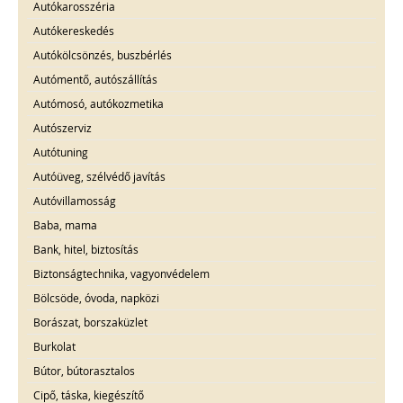
Autókarosszéria
Autókereskedés
Autókölcsönzés, buszbérlés
Autómentő, autószállítás
Autómosó, autókozmetika
Autószerviz
Autótuning
Autóüveg, szélvédő javítás
Autóvillamosság
Baba, mama
Bank, hitel, biztosítás
Biztonságtechnika, vagyonvédelem
Bölcsöde, óvoda, napközi
Borászat, borszaküzlet
Burkolat
Bútor, bútorasztalos
Cipő, táska, kiegészítő