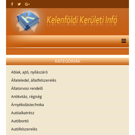
KATEGÓRIÁK
Ablak, ajtó, nyílászáró
Állateledel, állatfelszerelés
Állatorvosi rendelő
Antikvitás, régiség
Árnyékolástechnika
Autóalkatrész
Autóbontó
Autófelszerelés