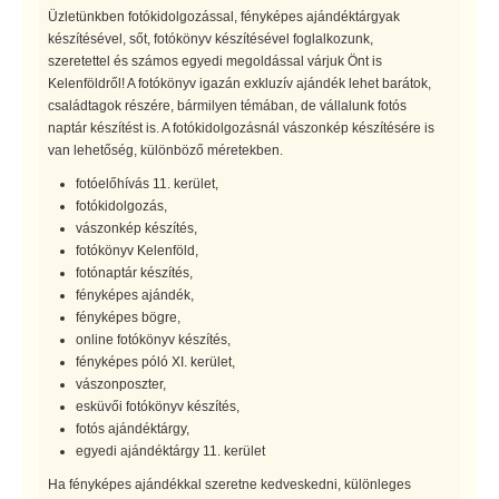
Üzletünkben fotókidolgozással, fényképes ajándéktárgyak
készítésével, sőt, fotókönyv készítésével foglalkozunk,
szeretettel és számos egyedi megoldással várjuk Önt is
Kelenföldről! A fotókönyv igazán exkluzív ajándék lehet barátok,
családtagok részére, bármilyen témában, de vállalunk fotós
naptár készítést is. A fotókidolgozásnál vászonkép készítésére is
van lehetőség, különböző méretekben.
fotóelőhívás 11. kerület,
fotókidolgozás,
vászonkép készítés,
fotókönyv Kelenföld,
fotónaptár készítés,
fényképes ajándék,
fényképes bögre,
online fotókönyv készítés,
fényképes póló XI. kerület,
vászonposzter,
esküvői fotókönyv készítés,
fotós ajándéktárgy,
egyedi ajándéktárgy 11. kerület
Ha fényképes ajándékkal szeretne kedveskedni, különleges