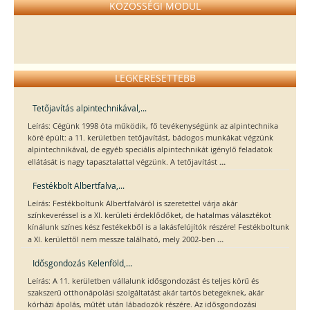
KÖZÖSSÉGI MODUL
LEGKERESETTEBB
Tetőjavítás alpintechnikával,...
Leírás: Cégünk 1998 óta működik, fő tevékenységünk az alpintechnika
köré épült: a 11. kerületben tetőjavítást, bádogos munkákat végzünk
alpintechnikával, de egyéb speciális alpintechnikát igénylő feladatok
...
ellátását is nagy tapasztalattal végzünk. A tetőjavítást
Festékbolt Albertfalva,...
Leírás: Festékboltunk Albertfalváról is szeretettel várja akár
színkeveréssel is a XI. kerületi érdeklődőket, de hatalmas választékot
kínálunk színes kész festékekből is a lakásfelújítók részére! Festékboltunk
...
a XI. kerülettől nem messze található, mely 2002-ben
Idősgondozás Kelenföld,...
Leírás: A 11. kerületben vállalunk idősgondozást és teljes körű és
szakszerű otthonápolási szolgáltatást akár tartós betegeknek, akár
kórházi ápolás, műtét után lábadozók részére. Az idősgondozási