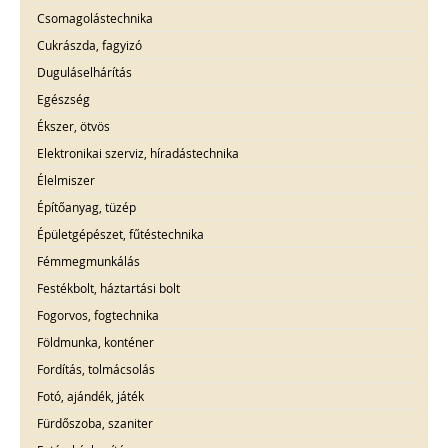
Csomagolástechnika
Cukrászda, fagyizó
Duguláselhárítás
Egészség
Ékszer, ötvös
Elektronikai szerviz, híradástechnika
Élelmiszer
Építőanyag, tüzép
Épületgépészet, fűtéstechnika
Fémmegmunkálás
Festékbolt, háztartási bolt
Fogorvos, fogtechnika
Földmunka, konténer
Fordítás, tolmácsolás
Fotó, ajándék, játék
Fürdőszoba, szaniter