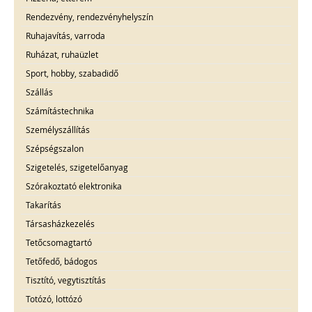
Rendezvény, rendezvényhelyszín
Ruhajavítás, varroda
Ruházat, ruhaüzlet
Sport, hobby, szabadidő
Szállás
Számítástechnika
Személyszállítás
Szépségszalon
Szigetelés, szigetelőanyag
Szórakoztató elektronika
Takarítás
Társasházkezelés
Tetőcsomagtartó
Tetőfedő, bádogos
Tisztító, vegytisztítás
Totózó, lottózó