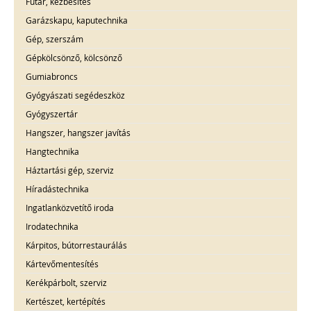
Futár, kézbesítés
Garázskapu, kaputechnika
Gép, szerszám
Gépkölcsönző, kölcsönző
Gumiabroncs
Gyógyászati segédeszköz
Gyógyszertár
Hangszer, hangszer javítás
Hangtechnika
Háztartási gép, szerviz
Híradástechnika
Ingatlanközvetítő iroda
Irodatechnika
Kárpitos, bútorrestaurálás
Kártevőmentesítés
Kerékpárbolt, szerviz
Kertészet, kertépítés