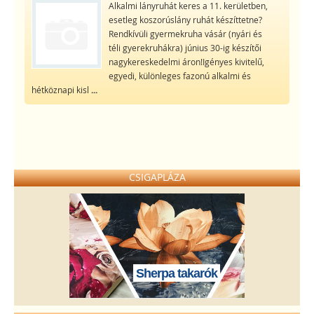
Alkalmi lányruhát keres a 11. kerületben,
esetleg koszorúslány ruhát készíttetne?
Rendkívüli gyermekruha vásár (nyári és
téli gyerekruhákra) június 30-ig készítői
nagykereskedelmi áron!Igényes kivitelű,
egyedi, különleges fazonú alkalmi és
hétköznapi kisl
...
CSIGAPLÁZA
Sherpa takarók