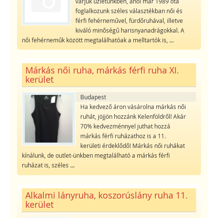
várjuk üzletünkben, ahol már 1989 óta
foglalkozunk széles választékban női és
férfi fehérneművel, fürdőruhával, illetve
kiváló minőségű harisnyanadrágokkal. A
női fehérneműk között megtalálhatóak a melltartók is,
...
Márkás női ruha, márkás férfi ruha XI.
kerület
Budapest
Ha kedvező áron vásárolna márkás női
ruhát, jöjjön hozzánk Kelenföldről! Akár
70% kedvezménnyel juthat hozzá
márkás férfi ruházathoz is a 11.
kerületi érdeklődő! Márkás női ruhákat
kínálunk, de outlet-ünkben megtalálható a márkás férfi
ruházat is, széles
...
Alkalmi lányruha, koszorúslány ruha 11.
kerület