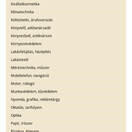
Kisállatkozmetika
Klímatechnika
Költöztetés, árufuvarozás
Könyvelő, adótanácsadó
Könyvesbolt, antikvárium
Környezetvédelem
Lakásfelújítás, házépítés
Lakástextil
Méréstechnika, műszer
Mobiltelefon, navigáció
Motor, robogó
Munkavédelem, tűzvédelem
Nyomda, grafika, reklámtárgy
Oktatás, tanfolyam
Optika
Papír, írószer
Pizzéria, étterem