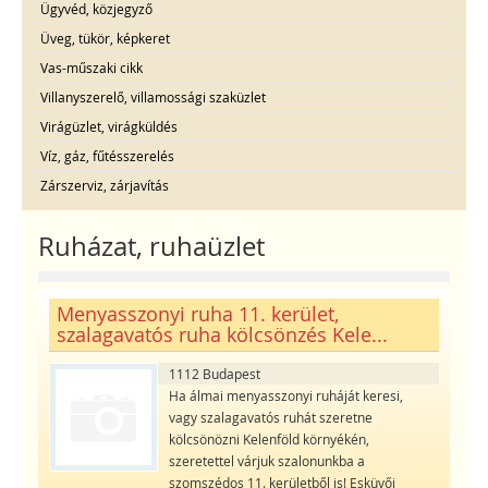
Ügyvéd, közjegyző
Üveg, tükör, képkeret
Vas-műszaki cikk
Villanyszerelő, villamossági szaküzlet
Virágüzlet, virágküldés
Víz, gáz, fűtésszerelés
Zárszerviz, zárjavítás
Ruházat, ruhaüzlet
Menyasszonyi ruha 11. kerület,
szalagavatós ruha kölcsönzés Kele...
1112 Budapest
Ha álmai menyasszonyi ruháját keresi,
vagy szalagavatós ruhát szeretne
kölcsönözni Kelenföld környékén,
szeretettel várjuk szalonunkba a
szomszédos 11. kerületből is! Esküvői