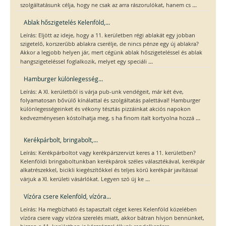
...
szolgáltatásunk célja, hogy ne csak az arra rászorulókat, hanem cs
Ablak hőszigetelés Kelenföld,...
Leírás: Eljött az ideje, hogy a 11. kerületben régi ablakát egy jobban
szigetelő, korszerűbb ablakra cserélje, de nincs pénze egy új ablakra?
Akkor a legjobb helyen jár, mert cégünk ablak hőszigeteléssel és ablak
...
hangszigeteléssel foglalkozik, melyet egy speciáli
Hamburger különlegesség...
Leírás: A XI. kerületből is várja pub-unk vendégeit, már két éve,
folyamatosan bővülő kínálattal és szolgáltatás palettával! Hamburger
különlegességeinket és vékony tésztás pizzáinkat akciós napokon
...
kedvezményesen kóstolhatja meg, s ha finom italt kortyolna hozzá
Kerékpárbolt, bringabolt,...
Leírás: Kerékpárboltot vagy kerékpárszervizt keres a 11. kerületben?
Kelenföldi bringaboltunkban kerékpárok széles választékával, kerékpár
alkatrészekkel, bicikli kiegészítőkkel és teljes körű kerékpár javítással
...
várjuk a XI. kerületi vásárlókat. Legyen szó új ke
Vízóra csere Kelenföld, vízóra...
Leírás: Ha megbízható és tapasztalt céget keres Kelenföld közelében
vízóra csere vagy vízóra szerelés miatt, akkor bátran hívjon bennünket,