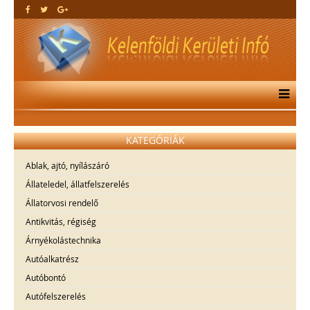
KATEGÓRIÁK
Ablak, ajtó, nyílászáró
Állateledel, állatfelszerelés
Állatorvosi rendelő
Antikvitás, régiség
Árnyékolástechnika
Autóalkatrész
Autóbontó
Autófelszerelés