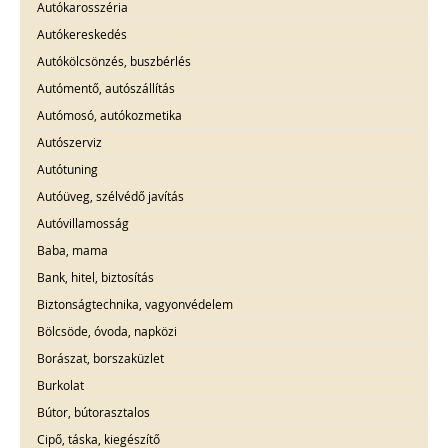
Autókarosszéria
Autókereskedés
Autókölcsönzés, buszbérlés
Autómentő, autószállítás
Autómosó, autókozmetika
Autószerviz
Autótuning
Autóüveg, szélvédő javítás
Autóvillamosság
Baba, mama
Bank, hitel, biztosítás
Biztonságtechnika, vagyonvédelem
Bölcsöde, óvoda, napközi
Borászat, borszaküzlet
Burkolat
Bútor, bútorasztalos
Cipő, táska, kiegészítő