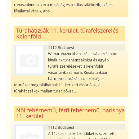
ruhaszalonunkban a minőség és a stílus találkozik, széles
kínálattal várjuk, aho
...
Túrahátizsák 11. kerület, túrafelszerelés
Kelenföld
1112 Budapest
Webáruházunkban széles választékban
kínálunk túrahátizsákokat és egyéb
túrafelszereléseket is kelenföldi
vásárlóink számára. Kínálatunkban
bármilyen túrázáshoz szükséges
terméket megtalálhatnak 11. kerületi vásárlóink, a
túrahátizsákok mellett túracipőket
...
Női fehérnemű, férfi fehérnemű, harisnya
11. kerület
1112 Budapest
A 11. kerületi érdeklődőket is szeretettel