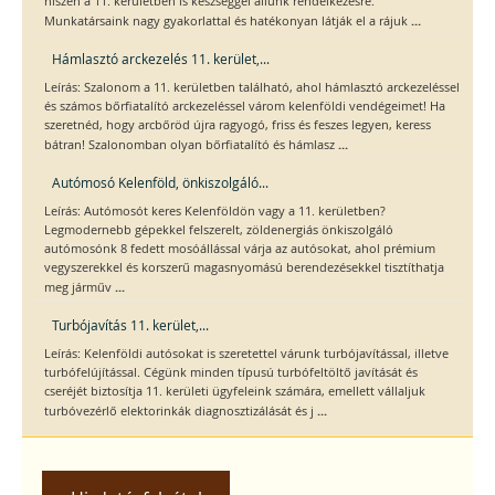
hiszen a 11. kerületben is készséggel állunk rendelkezésre.
...
Munkatársaink nagy gyakorlattal és hatékonyan látják el a rájuk
Hámlasztó arckezelés 11. kerület,...
Leírás: Szalonom a 11. kerületben található, ahol hámlasztó arckezeléssel
és számos bőrfiatalító arckezeléssel várom kelenföldi vendégeimet! Ha
szeretnéd, hogy arcbőröd újra ragyogó, friss és feszes legyen, keress
...
bátran! Szalonomban olyan bőrfiatalító és hámlasz
Autómosó Kelenföld, önkiszolgáló...
Leírás: Autómosót keres Kelenföldön vagy a 11. kerületben?
Legmodernebb gépekkel felszerelt, zöldenergiás önkiszolgáló
autómosónk 8 fedett mosóállással várja az autósokat, ahol prémium
vegyszerekkel és korszerű magasnyomású berendezésekkel tisztíthatja
...
meg járműv
Turbójavítás 11. kerület,...
Leírás: Kelenföldi autósokat is szeretettel várunk turbójavítással, illetve
turbófelújítással. Cégünk minden típusú turbófeltöltő javítását és
cseréjét biztosítja 11. kerületi ügyfeleink számára, emellett vállaljuk
...
turbóvezérlő elektorinkák diagnosztizálását és j