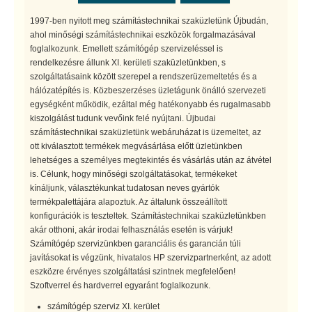
1997-ben nyitott meg számítástechnikai szaküzletünk Újbudán,
ahol minőségi számítástechnikai eszközök forgalmazásával
foglalkozunk. Emellett számítógép szervizeléssel is
rendelkezésre állunk XI. kerületi szaküzletünkben, s
szolgáltatásaink között szerepel a rendszerüzemeltetés és a
hálózatépítés is. Közbeszerzéses üzletágunk önálló szervezeti
egységként működik, ezáltal még hatékonyabb és rugalmasabb
kiszolgálást tudunk vevőink felé nyújtani. Újbudai
számítástechnikai szaküzletünk webáruházat is üzemeltet, az
ott kiválasztott termékek megvásárlása előtt üzletünkben
lehetséges a személyes megtekintés és vásárlás után az átvétel
is. Célunk, hogy minőségi szolgáltatásokat, termékeket
kínáljunk, választékunkat tudatosan neves gyártók
termékpalettájára alapoztuk. Az általunk összeállított
konfigurációk is teszteltek. Számítástechnikai szaküzletünkben
akár otthoni, akár irodai felhasználás esetén is várjuk!
Számítógép szervizünkben garanciális és garancián túli
javításokat is végzünk, hivatalos HP szervizpartnerként, az adott
eszközre érvényes szolgáltatási szintnek megfelelően!
Szoftverrel és hardverrel egyaránt foglalkozunk.
számítógép szerviz XI. kerület