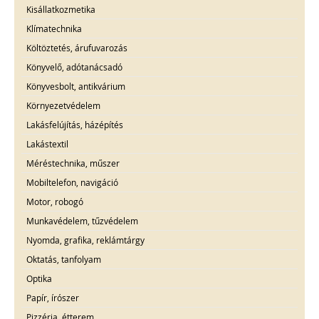
Kisállatkozmetika
Klímatechnika
Költöztetés, árufuvarozás
Könyvelő, adótanácsadó
Könyvesbolt, antikvárium
Környezetvédelem
Lakásfelújítás, házépítés
Lakástextil
Méréstechnika, műszer
Mobiltelefon, navigáció
Motor, robogó
Munkavédelem, tűzvédelem
Nyomda, grafika, reklámtárgy
Oktatás, tanfolyam
Optika
Papír, írószer
Pizzéria, étterem