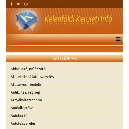
KATEGÓRIÁK
Ablak, ajtó, nyílászáró
Állateledel, állatfelszerelés
Állatorvosi rendelő
Antikvitás, régiség
Árnyékolástechnika
Autóalkatrész
Autóbontó
Autófelszerelés