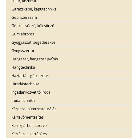
Futár, kézbesítés
Garázskapu, kaputechnika
Gép, szerszám
Gépkölcsönző, kölcsönző
Gumiabroncs
Gyógyászati segédeszköz
Gyógyszertár
Hangszer, hangszer javítás
Hangtechnika
Háztartási gép, szerviz
Híradástechnika
Ingatlanközvetítő iroda
Irodatechnika
Kárpitos, bútorrestaurálás
Kártevőmentesítés
Kerékpárbolt, szerviz
Kertészet, kertépítés