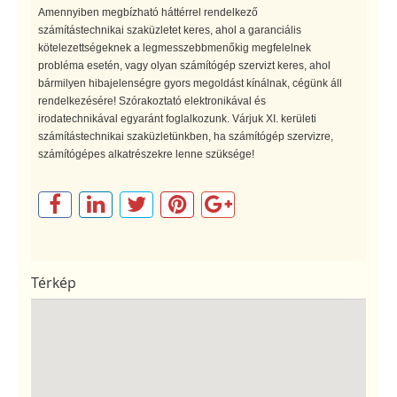
Amennyiben megbízható háttérrel rendelkező
számítástechnikai szaküzletet keres, ahol a garanciális
kötelezettségeknek a legmesszebbmenőkig megfelelnek
probléma esetén, vagy olyan számítógép szervizt keres, ahol
bármilyen hibajelenségre gyors megoldást kínálnak, cégünk áll
rendelkezésére! Szórakoztató elektronikával és
irodatechnikával egyaránt foglalkozunk. Várjuk XI. kerületi
számítástechnikai szaküzletünkben, ha számítógép szervizre,
számítógépes alkatrészekre lenne szüksége!
Térkép