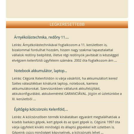
LEGKERESETTEBB
Árnyékolástechnika, redőny 11....
Leírás: Árnyékolástechnikával foglalkozom a 11. kerületben is,
bizalommal fordulhat hozzám, hiszen nagy szakmai tapasztalattal
vállalok redőny beépítést, illetve régi redőnyök javítását is készséggel
...
elvégzem kelenföldi ügyfeleim számára. 2002 óta foglalkozom árn
Notebook akkumulátor, laptop...
Leírás: Cégünk Kelenföldön is várja vásárlóit, ha akkumulátort keres!
Széles választékban kínálunk laptop, notebook, kamera
akkumulátorokat. Szervizünkben vállalunk akkufelújítást,
akkukonfigurálást, akkubemérést GARANCIÁVAL. Jöjjön el üzletünkbe a
...
XI. kerületből
Építőgép kölcsönzés Kelenföld,...
Leírás: A kölcsönzőben termék kínálatában egyaránt megtalálhatóak a
kisebb barkács gépek, kert gépek és az ipari gépek is. Cégünk 1997 óta
várja ügyfeleit kíváló minőségű és állaptú gépekkel két üzletben is.
...
Gépeink csúcs minőséget képviselnek, a kölcsönzés lehet