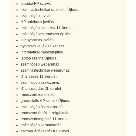
újbudai HP szerviz
számítástechnikai szaküzlet Újbuda
számítógép javítás
HP notebook javítás
számítógép alkatrész 11. kerület
számítógépes rendszer építés
HP nyomtató javítás
nyomtató kellék XI. kerület
informatikai hálózatépítés
laptop szerviz Újbuda
számítógép webáruház
számítástechnikai webáruház
IT tervezés 11. kerület
számítógép szakszerviz
IT tanácsadás XI. kerület
rendszerüzemeltetés
garanciális HP szerviz Újbuda
számítógép összeszerelés
rendszermérnöki szolgáltatás
rendszerintegráció 11. kerület
számítógép karbantartás
szoftver értékesítés Kelenföld