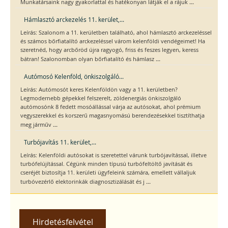
...
Munkatársaink nagy gyakorlattal és hatékonyan látják el a rájuk
Hámlasztó arckezelés 11. kerület,...
Leírás: Szalonom a 11. kerületben található, ahol hámlasztó arckezeléssel
és számos bőrfiatalító arckezeléssel várom kelenföldi vendégeimet! Ha
szeretnéd, hogy arcbőröd újra ragyogó, friss és feszes legyen, keress
...
bátran! Szalonomban olyan bőrfiatalító és hámlasz
Autómosó Kelenföld, önkiszolgáló...
Leírás: Autómosót keres Kelenföldön vagy a 11. kerületben?
Legmodernebb gépekkel felszerelt, zöldenergiás önkiszolgáló
autómosónk 8 fedett mosóállással várja az autósokat, ahol prémium
vegyszerekkel és korszerű magasnyomású berendezésekkel tisztíthatja
...
meg járműv
Turbójavítás 11. kerület,...
Leírás: Kelenföldi autósokat is szeretettel várunk turbójavítással, illetve
turbófelújítással. Cégünk minden típusú turbófeltöltő javítását és
cseréjét biztosítja 11. kerületi ügyfeleink számára, emellett vállaljuk
...
turbóvezérlő elektorinkák diagnosztizálását és j
Hirdetésfelvétel