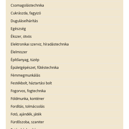
Csomagolástechnika
Cukrászda, fagyizó
Duguláselhárítás
Egészség
Ékszer, ötvös
Elektronikai szerviz, híradástechnika
Élelmiszer
Építőanyag, tüzép
Épületgépészet, fűtéstechnika
Fémmegmunkálás
Festékbolt, háztartási bolt
Fogorvos, fogtechnika
Földmunka, konténer
Fordítás, tolmácsolás
Fotó, ajándék, játék
Fürdőszoba, szaniter