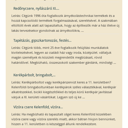
Redőnycsere, nyílászáró XI....
Leírás: Cégünk 1996 óta foglalkozik árnyékolástechnikai termékek és a
hozzá kapcsolódó termékek forgalmazásával, szerelésével. A szakmában
eltöltött évek alatt azt tapasztaltuk, hogy az építkezők már a ház illetve új
...
lakás tervezésekor gondolnak az árnyékolókra,
Tapétázás, gipszkartonozás, festés...
Leírás: Cégünk több, mint 25 éve foglalkozik felújítási munkálatok
kivitelezésével, legyen az családi ház vagy iroda, középület. vállaljuk
magán személyek és közületi megrendelők megbízásait, rövid
...
határidővel. Megbízható, összeszokott szakember gárdánk, minőségi
Kerékpárbolt, bringabolt,...
Leírás: Kerékpárboltot vagy kerékpárszervizt keres a 11. kerületben?
Kelenföldi bringaboltunkban kerékpárok széles választékával, kerékpár
alkatrészekkel, bicikli kiegészítőkkel és teljes körű kerékpár javítással
...
várjuk a XI. kerületi vásárlókat. Legyen szó új ke
Vízóra csere Kelenföld, vízóra...
Leírás: Ha megbízható és tapasztalt céget keres Kelenföld közelében
vízóra csere vagy vízóra szerelés miatt, akkor bátran hívjon bennünket,
hiszen a 11. kerületben is készséggel állunk rendelkezésre.