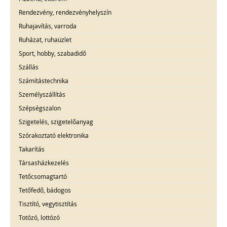
Rendezvény, rendezvényhelyszín
Ruhajavítás, varroda
Ruházat, ruhaüzlet
Sport, hobby, szabadidő
Szállás
Számítástechnika
Személyszállítás
Szépségszalon
Szigetelés, szigetelőanyag
Szórakoztató elektronika
Takarítás
Társasházkezelés
Tetőcsomagtartó
Tetőfedő, bádogos
Tisztító, vegytisztítás
Totózó, lottózó