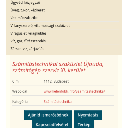
Ügyvéd, közjegyző
Üveg, tükör, képkeret
Vas-műszaki cikk
Villanyszerelő, villamossági szaküzlet
Virágüzlet, virágküldés
Víz, gáz, fűtésszerelés
Zárszerviz, zárjavítás
Számítástechnikai szaküzlet Újbuda,
számítógép szerviz XI. kerület
Cím
1112, Budapest
Weboldal
www.kelenfoldi.info/Szamitastechnika/
Kategória
Számítástechnika
Ajánld ismerősödnek
Nyomtatás
Kapcsolatfelvétel
Térkép