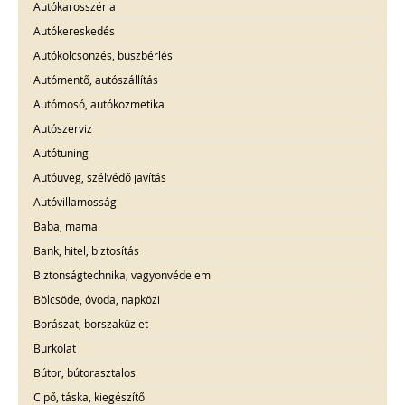
Autókarosszéria
Autókereskedés
Autókölcsönzés, buszbérlés
Autómentő, autószállítás
Autómosó, autókozmetika
Autószerviz
Autótuning
Autóüveg, szélvédő javítás
Autóvillamosság
Baba, mama
Bank, hitel, biztosítás
Biztonságtechnika, vagyonvédelem
Bölcsöde, óvoda, napközi
Borászat, borszaküzlet
Burkolat
Bútor, bútorasztalos
Cipő, táska, kiegészítő