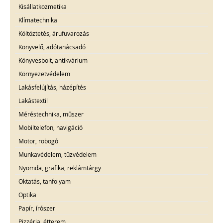
Kisállatkozmetika
Klímatechnika
Költöztetés, árufuvarozás
Könyvelő, adótanácsadó
Könyvesbolt, antikvárium
Környezetvédelem
Lakásfelújítás, házépítés
Lakástextil
Méréstechnika, műszer
Mobiltelefon, navigáció
Motor, robogó
Munkavédelem, tűzvédelem
Nyomda, grafika, reklámtárgy
Oktatás, tanfolyam
Optika
Papír, írószer
Pizzéria, étterem