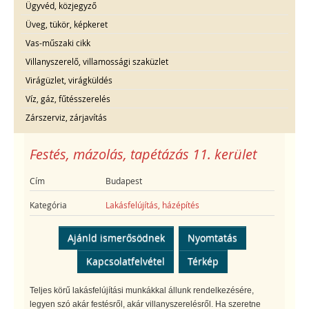
Ügyvéd, közjegyző
Üveg, tükör, képkeret
Vas-műszaki cikk
Villanyszerelő, villamossági szaküzlet
Virágüzlet, virágküldés
Víz, gáz, fűtésszerelés
Zárszerviz, zárjavítás
Festés, mázolás, tapétázás 11. kerület
Cím
Budapest
Kategória
Lakásfelújítás, házépítés
Ajánld ismerősödnek
Nyomtatás
Kapcsolatfelvétel
Térkép
Teljes körű lakásfelújítási munkákkal állunk rendelkezésére,
legyen szó akár festésről, akár villanyszerelésről. Ha szeretne