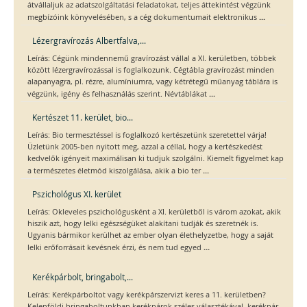
átvállaljuk az adatszolgáltatási feladatokat, teljes áttekintést végzünk
...
megbízóink könyvelésében, s a cég dokumentumait elektronikus
Lézergravírozás Albertfalva,...
Leírás: Cégünk mindennemű gravírozást vállal a XI. kerületben, többek
között lézergravírozással is foglalkozunk. Cégtábla gravírozást minden
alapanyagra, pl. rézre, alumíniumra, vagy kétrétegű műanyag táblára is
...
végzünk, igény és felhasználás szerint. Névtáblákat
Kertészet 11. kerület, bio...
Leírás: Bio termesztéssel is foglalkozó kertészetünk szeretettel várja!
Üzletünk 2005-ben nyitott meg, azzal a céllal, hogy a kertészkedést
kedvelők igényeit maximálisan ki tudjuk szolgálni. Kiemelt figyelmet kap
...
a természetes életmód kiszolgálása, akik a bio ter
Pszichológus XI. kerület
Leírás: Okleveles pszichológusként a XI. kerületből is várom azokat, akik
hiszik azt, hogy lelki egészségüket alakítani tudják és szeretnék is.
Ugyanis bármikor kerülhet az ember olyan élethelyzetbe, hogy a saját
...
lelki erőforrásait kevésnek érzi, és nem tud egyed
Kerékpárbolt, bringabolt,...
Leírás: Kerékpárboltot vagy kerékpárszervizt keres a 11. kerületben?
Kelenföldi bringaboltunkban kerékpárok széles választékával, kerékpár