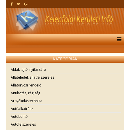
KATEGÓRIÁK
Ablak, ajtó, nyílászáró
Állateledel, állatfelszerelés
Állatorvosi rendelő
Antikvitás, régiség
Árnyékolástechnika
Autóalkatrész
Autóbontó
Autófelszerelés