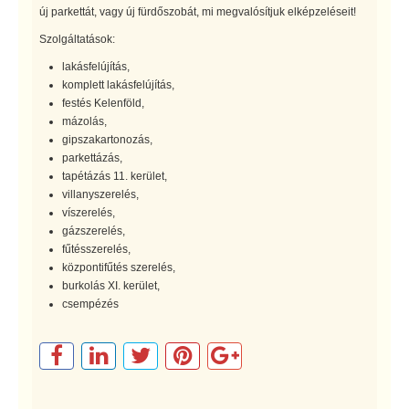
új parkettát, vagy új fürdőszobát, mi megvalósítjuk elképzeléseit!
Szolgáltatások:
lakásfelújítás,
komplett lakásfelújítás,
festés Kelenföld,
mázolás,
gipszakartonozás,
parkettázás,
tapétázás 11. kerület,
villanyszerelés,
víszerelés,
gázszerelés,
fűtésszerelés,
központifűtés szerelés,
burkolás XI. kerület,
csempézés