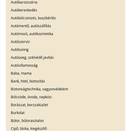
Autókarosszéria
Autókereskedés
Autókölcsönzés, buszbérlés
Autómentő, autószállítás
Autómosó, autókozmetika
Autószerviz
Autótuning
Autóüveg, szélvédő javítás
Autóvillamosság
Baba, mama
Bank, hitel, biztosítás
Biztonságtechnika, vagyonvédelem
Bölcsöde, óvoda, napközi
Borászat, borszaküzlet
Burkolat
Bútor, bútorasztalos
Cipő, táska, kiegészítő