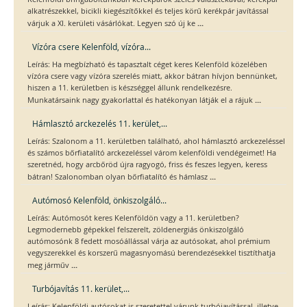
alkatrészekkel, bicikli kiegészítőkkel és teljes körű kerékpár javítással
...
várjuk a XI. kerületi vásárlókat. Legyen szó új ke
Vízóra csere Kelenföld, vízóra...
Leírás: Ha megbízható és tapasztalt céget keres Kelenföld közelében
vízóra csere vagy vízóra szerelés miatt, akkor bátran hívjon bennünket,
hiszen a 11. kerületben is készséggel állunk rendelkezésre.
...
Munkatársaink nagy gyakorlattal és hatékonyan látják el a rájuk
Hámlasztó arckezelés 11. kerület,...
Leírás: Szalonom a 11. kerületben található, ahol hámlasztó arckezeléssel
és számos bőrfiatalító arckezeléssel várom kelenföldi vendégeimet! Ha
szeretnéd, hogy arcbőröd újra ragyogó, friss és feszes legyen, keress
...
bátran! Szalonomban olyan bőrfiatalító és hámlasz
Autómosó Kelenföld, önkiszolgáló...
Leírás: Autómosót keres Kelenföldön vagy a 11. kerületben?
Legmodernebb gépekkel felszerelt, zöldenergiás önkiszolgáló
autómosónk 8 fedett mosóállással várja az autósokat, ahol prémium
vegyszerekkel és korszerű magasnyomású berendezésekkel tisztíthatja
...
meg járműv
Turbójavítás 11. kerület,...
Leírás: Kelenföldi autósokat is szeretettel várunk turbójavítással, illetve