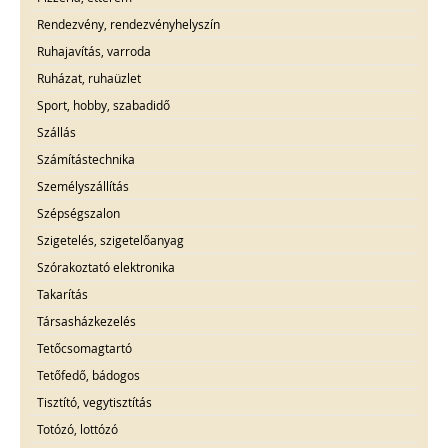
Rendezvény, rendezvényhelyszín
Ruhajavítás, varroda
Ruházat, ruhaüzlet
Sport, hobby, szabadidő
Szállás
Számítástechnika
Személyszállítás
Szépségszalon
Szigetelés, szigetelőanyag
Szórakoztató elektronika
Takarítás
Társasházkezelés
Tetőcsomagtartó
Tetőfedő, bádogos
Tisztító, vegytisztítás
Totózó, lottózó