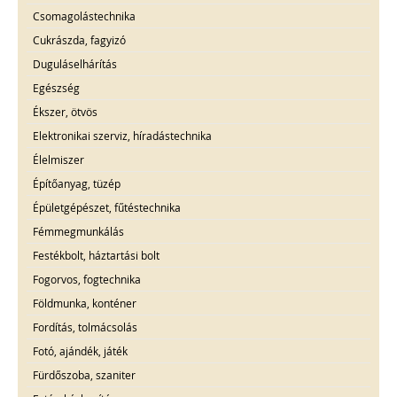
Csomagolástechnika
Cukrászda, fagyizó
Duguláselhárítás
Egészség
Ékszer, ötvös
Elektronikai szerviz, híradástechnika
Élelmiszer
Építőanyag, tüzép
Épületgépészet, fűtéstechnika
Fémmegmunkálás
Festékbolt, háztartási bolt
Fogorvos, fogtechnika
Földmunka, konténer
Fordítás, tolmácsolás
Fotó, ajándék, játék
Fürdőszoba, szaniter