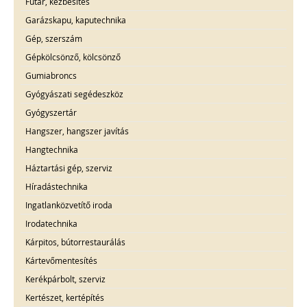
Futár, kézbesítés
Garázskapu, kaputechnika
Gép, szerszám
Gépkölcsönző, kölcsönző
Gumiabroncs
Gyógyászati segédeszköz
Gyógyszertár
Hangszer, hangszer javítás
Hangtechnika
Háztartási gép, szerviz
Híradástechnika
Ingatlanközvetítő iroda
Irodatechnika
Kárpitos, bútorrestaurálás
Kártevőmentesítés
Kerékpárbolt, szerviz
Kertészet, kertépítés