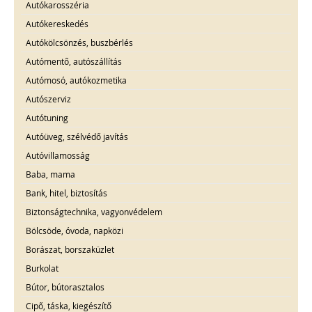
Autókarosszéria
Autókereskedés
Autókölcsönzés, buszbérlés
Autómentő, autószállítás
Autómosó, autókozmetika
Autószerviz
Autótuning
Autóüveg, szélvédő javítás
Autóvillamosság
Baba, mama
Bank, hitel, biztosítás
Biztonságtechnika, vagyonvédelem
Bölcsöde, óvoda, napközi
Borászat, borszaküzlet
Burkolat
Bútor, bútorasztalos
Cipő, táska, kiegészítő