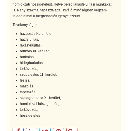
homlokzati hőszigetelést, illetve belső lakásfelújítási munkákat
is. Nagy szakmai tapasztalattal, kiváló minőségben végzem
feladataimat a megrendelők igénye szerint.
Tevékenységek:
házépítés Kelenföld,
házfelújítás,
lakásfelújítás,
burkoló XI. kerület,
burkolás,
hidegburkolás,
térkövezés,
szobafestés 11. kerület,
festés,
mázolás,
tapétázás,
szalagparketta XI. kerület,
homlokzati hőszigetelés,
térkövezés,
hőszigetelés