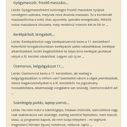
Gyógymasszőr, frissítő masszázs...
Leírás: Gyógymasszőrként különleges frissítő masszázst nyújtok
vendégeim számára, melynek neve Ananda masszázs. Ez a kombinált
masszázsforma a svéd, thai, ayurveda, speciális energetizáló, feltöltő
...
indiai masszázsok ötvözete, mely rendkívül intenzív két és fél ór
Kerékpárbolt, bringabolt,...
Leírás: Kerékpárboltot vagy kerékpárszervizt keres a 11. kerületben?
Kelenföldi bringaboltunkban kerékpárok széles választékával, kerékpár
alkatrészekkel, bicikli kiegészítőkkel és teljes körű kerékpár javítással
...
várjuk a XI. kerületi vásárlókat. Legyen szó új ke
Üzemorvos, belgyógyászat 11....
Leírás: Üzemorvost keres a 11. kerületben, aki esetleg a
belgyógyászatban is otthon van? Szeretettel várom a cégek jelentkezését,
illetve magánszemélyeket is a XI. kerületből, ha jogosítvány
hosszabbításra, alkalmassági vizsgálatra van szükség. Üzemorvosként azt
...
Számítógép javítás, laptop szerviz...
Leírás: Ha nem indul a számítógépe, hibásan működik, szervizelésre vagy
csak szaktanácsra van szüksége, esetleg szeretné fejleszteni, mert elavult,
lassú, új programot kapott, de nem tudja telepíteni - mi segítünk
...
megoldani! Minden típusú notebook, netbook, lapto