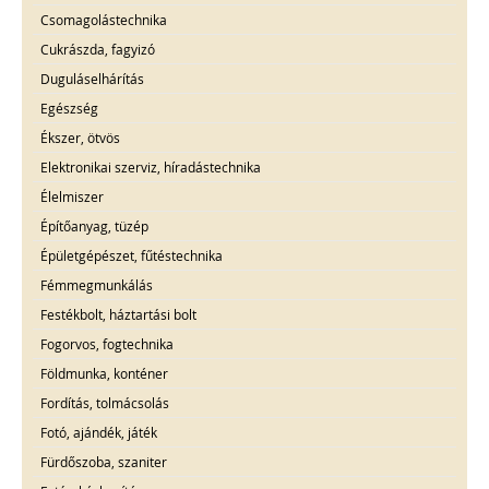
Csomagolástechnika
Cukrászda, fagyizó
Duguláselhárítás
Egészség
Ékszer, ötvös
Elektronikai szerviz, híradástechnika
Élelmiszer
Építőanyag, tüzép
Épületgépészet, fűtéstechnika
Fémmegmunkálás
Festékbolt, háztartási bolt
Fogorvos, fogtechnika
Földmunka, konténer
Fordítás, tolmácsolás
Fotó, ajándék, játék
Fürdőszoba, szaniter