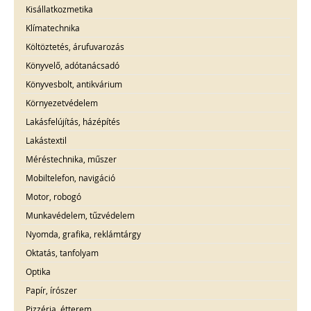
Kisállatkozmetika
Klímatechnika
Költöztetés, árufuvarozás
Könyvelő, adótanácsadó
Könyvesbolt, antikvárium
Környezetvédelem
Lakásfelújítás, házépítés
Lakástextil
Méréstechnika, műszer
Mobiltelefon, navigáció
Motor, robogó
Munkavédelem, tűzvédelem
Nyomda, grafika, reklámtárgy
Oktatás, tanfolyam
Optika
Papír, írószer
Pizzéria, étterem