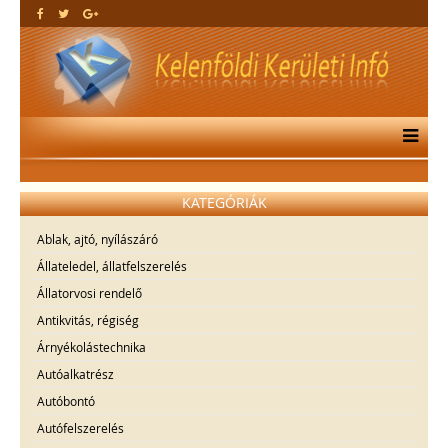
KATEGÓRIÁK
Ablak, ajtó, nyílászáró
Állateledel, állatfelszerelés
Állatorvosi rendelő
Antikvitás, régiség
Árnyékolástechnika
Autóalkatrész
Autóbontó
Autófelszerelés