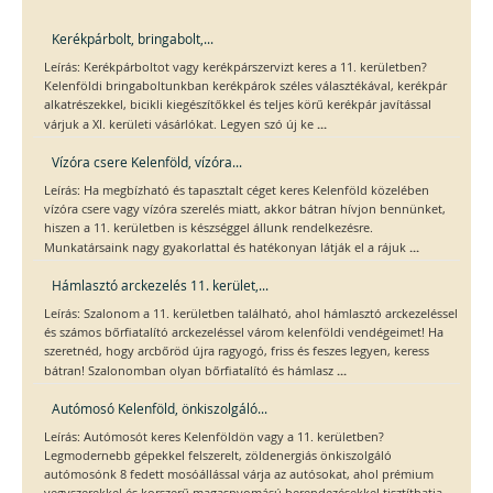
Kerékpárbolt, bringabolt,...
Leírás: Kerékpárboltot vagy kerékpárszervizt keres a 11. kerületben?
Kelenföldi bringaboltunkban kerékpárok széles választékával, kerékpár
alkatrészekkel, bicikli kiegészítőkkel és teljes körű kerékpár javítással
...
várjuk a XI. kerületi vásárlókat. Legyen szó új ke
Vízóra csere Kelenföld, vízóra...
Leírás: Ha megbízható és tapasztalt céget keres Kelenföld közelében
vízóra csere vagy vízóra szerelés miatt, akkor bátran hívjon bennünket,
hiszen a 11. kerületben is készséggel állunk rendelkezésre.
...
Munkatársaink nagy gyakorlattal és hatékonyan látják el a rájuk
Hámlasztó arckezelés 11. kerület,...
Leírás: Szalonom a 11. kerületben található, ahol hámlasztó arckezeléssel
és számos bőrfiatalító arckezeléssel várom kelenföldi vendégeimet! Ha
szeretnéd, hogy arcbőröd újra ragyogó, friss és feszes legyen, keress
...
bátran! Szalonomban olyan bőrfiatalító és hámlasz
Autómosó Kelenföld, önkiszolgáló...
Leírás: Autómosót keres Kelenföldön vagy a 11. kerületben?
Legmodernebb gépekkel felszerelt, zöldenergiás önkiszolgáló
autómosónk 8 fedett mosóállással várja az autósokat, ahol prémium
vegyszerekkel és korszerű magasnyomású berendezésekkel tisztíthatja