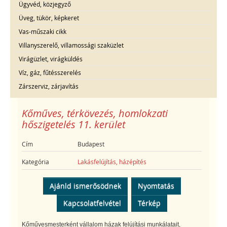
Ügyvéd, közjegyző
Üveg, tükör, képkeret
Vas-műszaki cikk
Villanyszerelő, villamossági szaküzlet
Virágüzlet, virágküldés
Víz, gáz, fűtésszerelés
Zárszerviz, zárjavítás
Kőműves, térkövezés, homlokzati
hőszigetelés 11. kerület
Cím
Budapest
Kategória
Lakásfelújítás, házépítés
Ajánld ismerősödnek
Nyomtatás
Kapcsolatfelvétel
Térkép
Kőművesmesterként vállalom házak felújítási munkálatait,