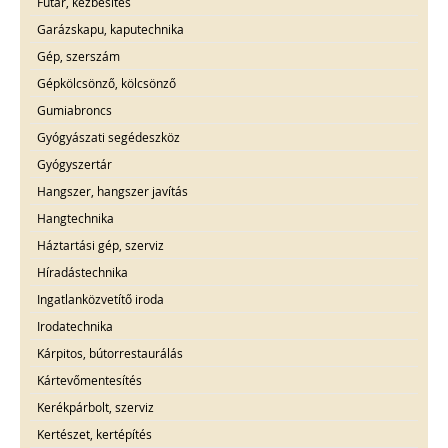
Futár, kézbesítés
Garázskapu, kaputechnika
Gép, szerszám
Gépkölcsönző, kölcsönző
Gumiabroncs
Gyógyászati segédeszköz
Gyógyszertár
Hangszer, hangszer javítás
Hangtechnika
Háztartási gép, szerviz
Híradástechnika
Ingatlanközvetítő iroda
Irodatechnika
Kárpitos, bútorrestaurálás
Kártevőmentesítés
Kerékpárbolt, szerviz
Kertészet, kertépítés