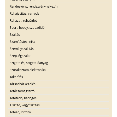
Rendezvény, rendezvényhelyszín
Ruhajavítás, varroda
Ruházat, ruhaüzlet
Sport, hobby, szabadidő
Szállás
Számítástechnika
Személyszállítás
Szépségszalon
Szigetelés, szigetelőanyag
Szórakoztató elektronika
Takarítás
Társasházkezelés
Tetőcsomagtartó
Tetőfedő, bádogos
Tisztító, vegytisztítás
Totózó, lottózó