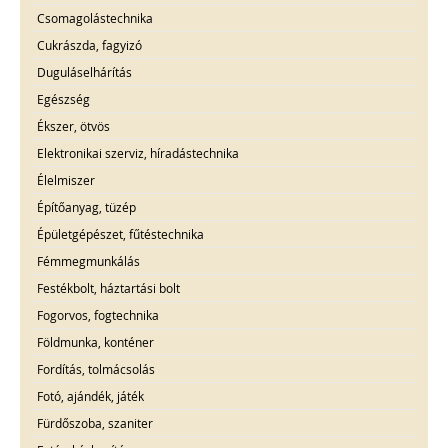
Csomagolástechnika
Cukrászda, fagyizó
Duguláselhárítás
Egészség
Ékszer, ötvös
Elektronikai szerviz, híradástechnika
Élelmiszer
Építőanyag, tüzép
Épületgépészet, fűtéstechnika
Fémmegmunkálás
Festékbolt, háztartási bolt
Fogorvos, fogtechnika
Földmunka, konténer
Fordítás, tolmácsolás
Fotó, ajándék, játék
Fürdőszoba, szaniter