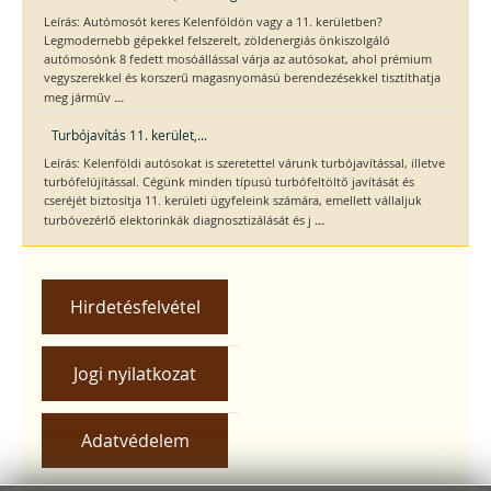
Leírás: Autómosót keres Kelenföldön vagy a 11. kerületben?
Legmodernebb gépekkel felszerelt, zöldenergiás önkiszolgáló
autómosónk 8 fedett mosóállással várja az autósokat, ahol prémium
vegyszerekkel és korszerű magasnyomású berendezésekkel tisztíthatja
...
meg járműv
Turbójavítás 11. kerület,...
Leírás: Kelenföldi autósokat is szeretettel várunk turbójavítással, illetve
turbófelújítással. Cégünk minden típusú turbófeltöltő javítását és
cseréjét biztosítja 11. kerületi ügyfeleink számára, emellett vállaljuk
...
turbóvezérlő elektorinkák diagnosztizálását és j
Hirdetésfelvétel
Jogi nyilatkozat
Adatvédelem