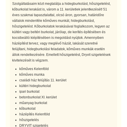
Szolgáltatásaim közt megtalálja a hidegburkolást, hőszigetelést,
kőburkolat lerakást is, várom a 11. kerületiek jelentkezését! 51
éves szakmai tapasztalattal, olcsó áron, gyorsan, határidőre
vállalok mindenféle kőműves munkát, hidegburkolást,
hőszigetelést. Kőburkolatok lerakásával foglalkozom, legyen az
kültéri vagy beltéri burkolat, járólap, de kerítés építésében és
kocsibeálló kiépítésében is megoldást nyújtok. Amennyiben
házépítést tervez, vagy meglévő házát, lakását szeretné
felújítani, hidegburkolási feladatok, kőműves munkák esetén
állok rendelkezésére. Emellett hőszigetelést, Dryvit szigetelések
kivitelezését is végzem.
kőműves Kelenföld
kőműves munka
családi ház felújítás 11. kerület
kültéri hidegburkolat
ipari burkolat
betonburkolat XI. kerület
műanyag burkolat
kőburkolat
házépítés Kelenföld
hőszigetelés
DRYVIT szigetelés