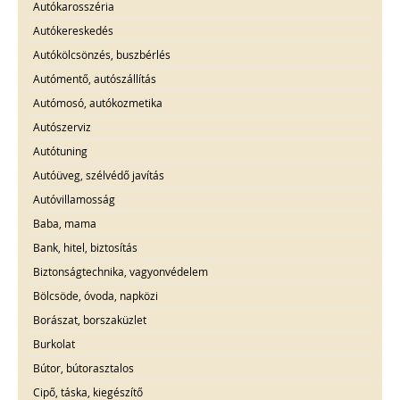
Autókarosszéria
Autókereskedés
Autókölcsönzés, buszbérlés
Autómentő, autószállítás
Autómosó, autókozmetika
Autószerviz
Autótuning
Autóüveg, szélvédő javítás
Autóvillamosság
Baba, mama
Bank, hitel, biztosítás
Biztonságtechnika, vagyonvédelem
Bölcsöde, óvoda, napközi
Borászat, borszaküzlet
Burkolat
Bútor, bútorasztalos
Cipő, táska, kiegészítő