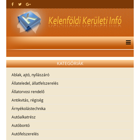
KATEGÓRIÁK
Ablak, ajtó, nyílászáró
Állateledel, állatfelszerelés
Állatorvosi rendelő
Antikvitás, régiség
Árnyékolástechnika
Autóalkatrész
Autóbontó
Autófelszerelés