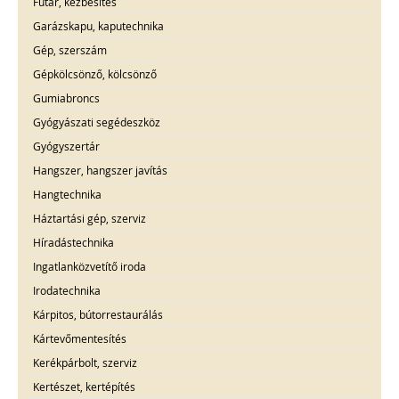
Futár, kézbesítés
Garázskapu, kaputechnika
Gép, szerszám
Gépkölcsönző, kölcsönző
Gumiabroncs
Gyógyászati segédeszköz
Gyógyszertár
Hangszer, hangszer javítás
Hangtechnika
Háztartási gép, szerviz
Híradástechnika
Ingatlanközvetítő iroda
Irodatechnika
Kárpitos, bútorrestaurálás
Kártevőmentesítés
Kerékpárbolt, szerviz
Kertészet, kertépítés