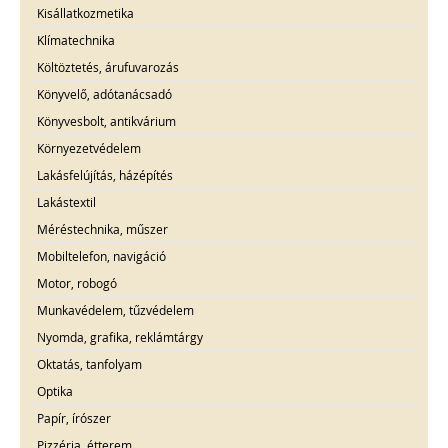
Kisállatkozmetika
Klímatechnika
Költöztetés, árufuvarozás
Könyvelő, adótanácsadó
Könyvesbolt, antikvárium
Környezetvédelem
Lakásfelújítás, házépítés
Lakástextil
Méréstechnika, műszer
Mobiltelefon, navigáció
Motor, robogó
Munkavédelem, tűzvédelem
Nyomda, grafika, reklámtárgy
Oktatás, tanfolyam
Optika
Papír, írószer
Pizzéria, étterem