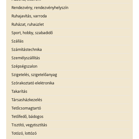
Rendezvény, rendezvényhelyszín
Ruhajavítás, varroda
Ruházat, ruhaüzlet
Sport, hobby, szabadidő
Szállás
Számítástechnika
Személyszállítás
Szépségszalon
Szigetelés, szigetelőanyag
Szórakoztató elektronika
Takarítás
Társasházkezelés
Tetőcsomagtartó
Tetőfedő, bádogos
Tisztító, vegytisztítás
Totózó, lottózó