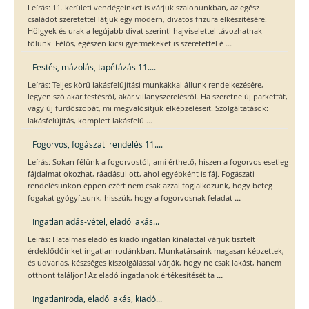
Leírás: 11. kerületi vendégeinket is várjuk szalonunkban, az egész
családot szeretettel látjuk egy modern, divatos frizura elkészítésére!
Hölgyek és urak a legújabb divat szerinti hajviselettel távozhatnak
...
tőlünk. Félős, egészen kicsi gyermekeket is szeretettel é
Festés, mázolás, tapétázás 11....
Leírás: Teljes körű lakásfelújítási munkákkal állunk rendelkezésére,
legyen szó akár festésről, akár villanyszerelésről. Ha szeretne új parkettát,
vagy új fürdőszobát, mi megvalósítjuk elképzeléseit! Szolgáltatások:
...
lakásfelújítás, komplett lakásfelú
Fogorvos, fogászati rendelés 11....
Leírás: Sokan félünk a fogorvostól, ami érthető, hiszen a fogorvos esetleg
fájdalmat okozhat, ráadásul ott, ahol egyébként is fáj. Fogászati
rendelésünkön éppen ezért nem csak azzal foglalkozunk, hogy beteg
...
fogakat gyógyítsunk, hisszük, hogy a fogorvosnak feladat
Ingatlan adás-vétel, eladó lakás...
Leírás: Hatalmas eladó és kiadó ingatlan kínálattal várjuk tisztelt
érdeklődőinket ingatlanirodánkban. Munkatársaink magasan képzettek,
és udvarias, készséges kiszolgálással várják, hogy ne csak lakást, hanem
...
otthont találjon! Az eladó ingatlanok értékesítését ta
Ingatlaniroda, eladó lakás, kiadó...