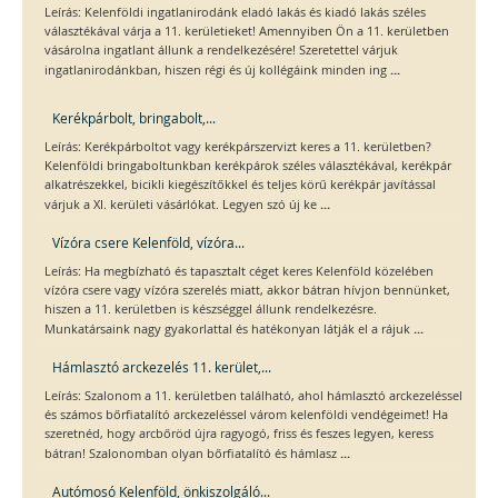
Leírás: Kelenföldi ingatlanirodánk eladó lakás és kiadó lakás széles
választékával várja a 11. kerületieket! Amennyiben Ön a 11. kerületben
vásárolna ingatlant állunk a rendelkezésére! Szeretettel várjuk
...
ingatlanirodánkban, hiszen régi és új kollégáink minden ing
Kerékpárbolt, bringabolt,...
Leírás: Kerékpárboltot vagy kerékpárszervizt keres a 11. kerületben?
Kelenföldi bringaboltunkban kerékpárok széles választékával, kerékpár
alkatrészekkel, bicikli kiegészítőkkel és teljes körű kerékpár javítással
...
várjuk a XI. kerületi vásárlókat. Legyen szó új ke
Vízóra csere Kelenföld, vízóra...
Leírás: Ha megbízható és tapasztalt céget keres Kelenföld közelében
vízóra csere vagy vízóra szerelés miatt, akkor bátran hívjon bennünket,
hiszen a 11. kerületben is készséggel állunk rendelkezésre.
...
Munkatársaink nagy gyakorlattal és hatékonyan látják el a rájuk
Hámlasztó arckezelés 11. kerület,...
Leírás: Szalonom a 11. kerületben található, ahol hámlasztó arckezeléssel
és számos bőrfiatalító arckezeléssel várom kelenföldi vendégeimet! Ha
szeretnéd, hogy arcbőröd újra ragyogó, friss és feszes legyen, keress
...
bátran! Szalonomban olyan bőrfiatalító és hámlasz
Autómosó Kelenföld, önkiszolgáló...