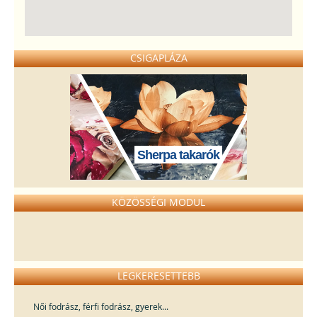
CSIGAPLÁZA
Sherpa takarók
KÖZÖSSÉGI MODUL
LEGKERESETTEBB
Női fodrász, férfi fodrász, gyerek...