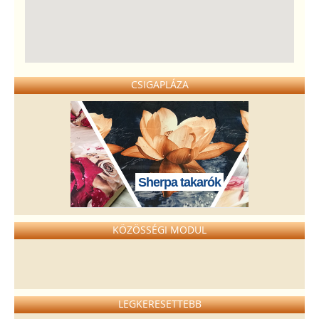
CSIGAPLÁZA
Sherpa takarók
KÖZÖSSÉGI MODUL
LEGKERESETTEBB