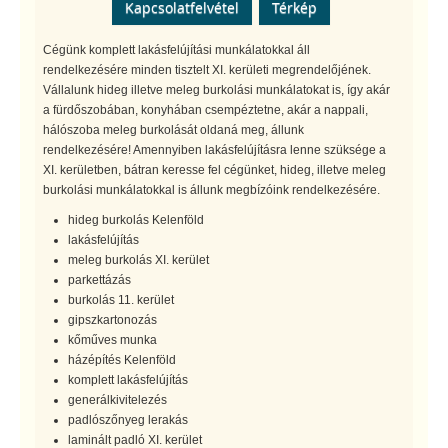
Kapcsolatfelvétel
Térkép
Cégünk komplett lakásfelújítási munkálatokkal áll
rendelkezésére minden tisztelt XI. kerületi megrendelőjének.
Vállalunk hideg illetve meleg burkolási munkálatokat is, így akár
a fürdőszobában, konyhában csempéztetne, akár a nappali,
hálószoba meleg burkolását oldaná meg, állunk
rendelkezésére! Amennyiben lakásfelújításra lenne szüksége a
XI. kerületben, bátran keresse fel cégünket, hideg, illetve meleg
burkolási munkálatokkal is állunk megbízóink rendelkezésére.
hideg burkolás Kelenföld
lakásfelújítás
meleg burkolás XI. kerület
parkettázás
burkolás 11. kerület
gipszkartonozás
kőműves munka
házépítés Kelenföld
komplett lakásfelújítás
generálkivitelezés
padlószőnyeg lerakás
laminált padló XI. kerület