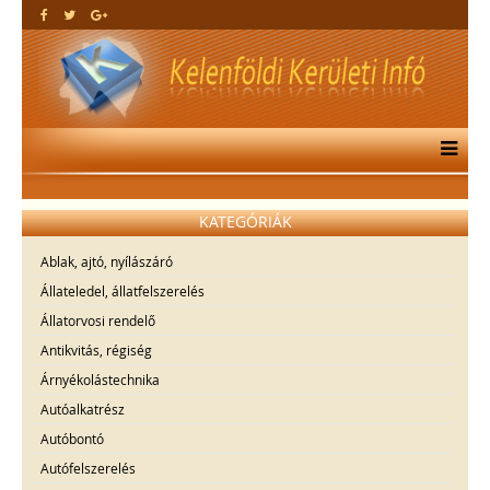
KATEGÓRIÁK
Ablak, ajtó, nyílászáró
Állateledel, állatfelszerelés
Állatorvosi rendelő
Antikvitás, régiség
Árnyékolástechnika
Autóalkatrész
Autóbontó
Autófelszerelés