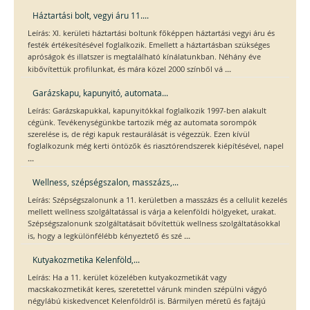
Háztartási bolt, vegyi áru 11....
Leírás: XI. kerületi háztartási boltunk főképpen háztartási vegyi áru és
festék értékesítésével foglalkozik. Emellett a háztartásban szükséges
apróságok és illatszer is megtalálható kínálatunkban. Néhány éve
...
kibővítettük profilunkat, és mára közel 2000 színből vá
Garázskapu, kapunyitó, automata...
Leírás: Garázskapukkal, kapunyitókkal foglalkozik 1997-ben alakult
cégünk. Tevékenységünkbe tartozik még az automata sorompók
szerelése is, de régi kapuk restaurálását is végezzük. Ezen kívül
foglalkozunk még kerti öntözők és riasztórendszerek kiépítésével, napel
...
Wellness, szépségszalon, masszázs,...
Leírás: Szépségszalonunk a 11. kerületben a masszázs és a cellulit kezelés
mellett wellness szolgáltatással is várja a kelenföldi hölgyeket, urakat.
Szépségszalonunk szolgáltatásait bővítettük wellness szolgáltatásokkal
...
is, hogy a legkülönfélébb kényeztető és szé
Kutyakozmetika Kelenföld,...
Leírás: Ha a 11. kerület közelében kutyakozmetikát vagy
macskakozmetikát keres, szeretettel várunk minden szépülni vágyó
négylábú kiskedvencet Kelenföldről is. Bármilyen méretű és fajtájú