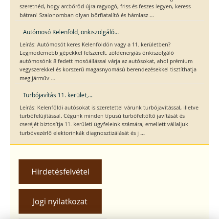
szeretnéd, hogy arcbőröd újra ragyogó, friss és feszes legyen, keress
...
bátran! Szalonomban olyan bőrfiatalító és hámlasz
Autómosó Kelenföld, önkiszolgáló...
Leírás: Autómosót keres Kelenföldön vagy a 11. kerületben?
Legmodernebb gépekkel felszerelt, zöldenergiás önkiszolgáló
autómosónk 8 fedett mosóállással várja az autósokat, ahol prémium
vegyszerekkel és korszerű magasnyomású berendezésekkel tisztíthatja
...
meg járműv
Turbójavítás 11. kerület,...
Leírás: Kelenföldi autósokat is szeretettel várunk turbójavítással, illetve
turbófelújítással. Cégünk minden típusú turbófeltöltő javítását és
cseréjét biztosítja 11. kerületi ügyfeleink számára, emellett vállaljuk
...
turbóvezérlő elektorinkák diagnosztizálását és j
Hirdetésfelvétel
Jogi nyilatkozat