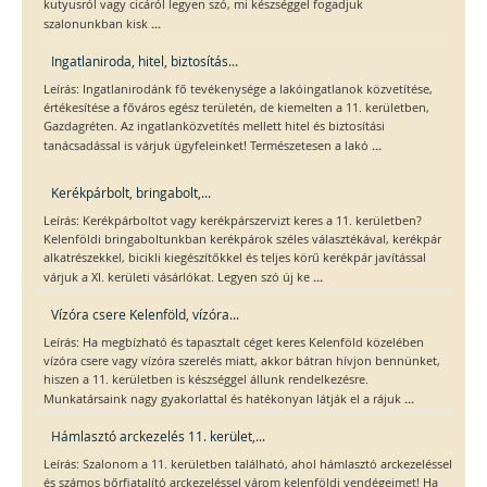
kutyusról vagy cicáról legyen szó, mi készséggel fogadjuk
...
szalonunkban kisk
Ingatlaniroda, hitel, biztosítás...
Leírás: Ingatlanirodánk fő tevékenysége a lakóingatlanok közvetítése,
értékesítése a főváros egész területén, de kiemelten a 11. kerületben,
Gazdagréten. Az ingatlanközvetítés mellett hitel és biztosítási
...
tanácsadással is várjuk ügyfeleinket! Természetesen a lakó
Kerékpárbolt, bringabolt,...
Leírás: Kerékpárboltot vagy kerékpárszervizt keres a 11. kerületben?
Kelenföldi bringaboltunkban kerékpárok széles választékával, kerékpár
alkatrészekkel, bicikli kiegészítőkkel és teljes körű kerékpár javítással
...
várjuk a XI. kerületi vásárlókat. Legyen szó új ke
Vízóra csere Kelenföld, vízóra...
Leírás: Ha megbízható és tapasztalt céget keres Kelenföld közelében
vízóra csere vagy vízóra szerelés miatt, akkor bátran hívjon bennünket,
hiszen a 11. kerületben is készséggel állunk rendelkezésre.
...
Munkatársaink nagy gyakorlattal és hatékonyan látják el a rájuk
Hámlasztó arckezelés 11. kerület,...
Leírás: Szalonom a 11. kerületben található, ahol hámlasztó arckezeléssel
és számos bőrfiatalító arckezeléssel várom kelenföldi vendégeimet! Ha