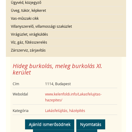
Ügyvéd, közjegyző
Üveg, tükör, képkeret
Vas-műszaki cikk
Villanyszerelő, villamossági szaküzlet
Virágüzlet, virágküldés
Víz, gáz, fűtésszerelés
Zárszerviz, zárjavítás
Hideg burkolás, meleg burkolás XI.
kerület
Cím
1114, Budapest
Weboldal
www.kelenfoldi.info/Lakasfelujitas-
hazepites/
Kategória
Lakásfelújítás, házépítés
Ajánld ismerősödnek
Nyomtatás