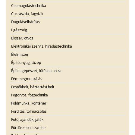
Csomagolástechnika
Cukrászda, fagyizó
Duguláselhárítás
Egészség
Ékszer, ötvös
Elektronikai szerviz, híradástechnika
Élelmiszer
Építőanyag, tüzép
Épületgépészet, fűtéstechnika
Fémmegmunkálás
Festékbolt, háztartási bolt
Fogorvos, fogtechnika
Földmunka, konténer
Fordítás, tolmácsolás
Fotó, ajándék, játék
Fürdőszoba, szaniter