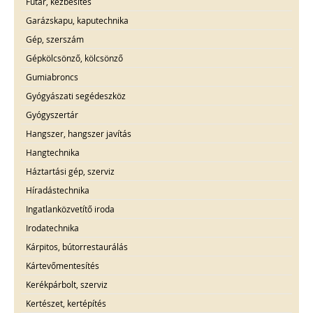
Futár, kézbesítés
Garázskapu, kaputechnika
Gép, szerszám
Gépkölcsönző, kölcsönző
Gumiabroncs
Gyógyászati segédeszköz
Gyógyszertár
Hangszer, hangszer javítás
Hangtechnika
Háztartási gép, szerviz
Híradástechnika
Ingatlanközvetítő iroda
Irodatechnika
Kárpitos, bútorrestaurálás
Kártevőmentesítés
Kerékpárbolt, szerviz
Kertészet, kertépítés