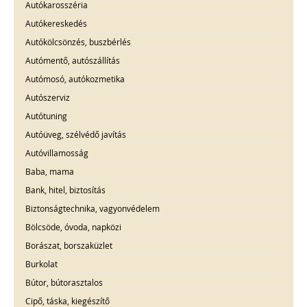
Autókarosszéria
Autókereskedés
Autókölcsönzés, buszbérlés
Autómentő, autószállítás
Autómosó, autókozmetika
Autószerviz
Autótuning
Autóüveg, szélvédő javítás
Autóvillamosság
Baba, mama
Bank, hitel, biztosítás
Biztonságtechnika, vagyonvédelem
Bölcsöde, óvoda, napközi
Borászat, borszaküzlet
Burkolat
Bútor, bútorasztalos
Cipő, táska, kiegészítő