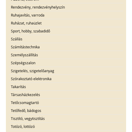
Rendezvény, rendezvényhelyszín
Ruhajavítás, varroda
Ruházat, ruhaüzlet
Sport, hobby, szabadidő
Szállás
Számítástechnika
Személyszállítás
Szépségszalon
Szigetelés, szigetelőanyag
Szórakoztató elektronika
Takarítás
Társasházkezelés
Tetőcsomagtartó
Tetőfedő, bádogos
Tisztító, vegytisztítás
Totózó, lottózó