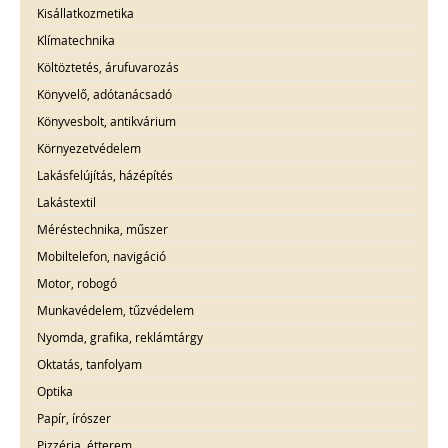
Kisállatkozmetika
Klímatechnika
Költöztetés, árufuvarozás
Könyvelő, adótanácsadó
Könyvesbolt, antikvárium
Környezetvédelem
Lakásfelújítás, házépítés
Lakástextil
Méréstechnika, műszer
Mobiltelefon, navigáció
Motor, robogó
Munkavédelem, tűzvédelem
Nyomda, grafika, reklámtárgy
Oktatás, tanfolyam
Optika
Papír, írószer
Pizzéria, étterem