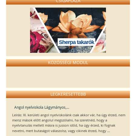
CSIGAPLÁZA
Sherpa takarók
KÖZÖSSÉGI MODUL
LEGKERESETTEBB
Angol nyelviskola Lágymányos,...
Leírás: XI. kerületi angol nyelviskolánk csak akkor vár, ha úgy érzed, nem
mersz mások előtt angolul megszólalni, ha szeretnéd, hogy a
nyelvtanulás mellett másra is jusson időd, ha úgy érzed, ki fognak
...
nevetni, mert butaságot válaszolsz, vagy cikinek érzed, hogy