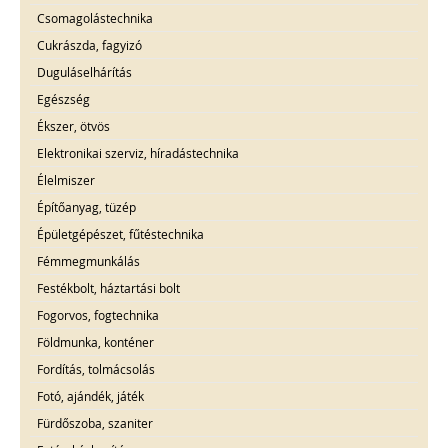
Csomagolástechnika
Cukrászda, fagyizó
Duguláselhárítás
Egészség
Ékszer, ötvös
Elektronikai szerviz, híradástechnika
Élelmiszer
Építőanyag, tüzép
Épületgépészet, fűtéstechnika
Fémmegmunkálás
Festékbolt, háztartási bolt
Fogorvos, fogtechnika
Földmunka, konténer
Fordítás, tolmácsolás
Fotó, ajándék, játék
Fürdőszoba, szaniter