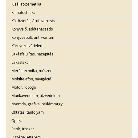
Kisállatkozmetika
Klímatechnika
Költöztetés, árufuvarozás
Könyvelő, adótanácsadó
Könyvesbolt, antikvárium
Környezetvédelem
Lakásfelújítás, házépítés
Lakástextil
Méréstechnika, műszer
Mobiltelefon, navigáció
Motor, robogó
Munkavédelem, tűzvédelem
Nyomda, grafika, reklámtárgy
Oktatás, tanfolyam
Optika
Papír, írószer
Pizzéria, étterem