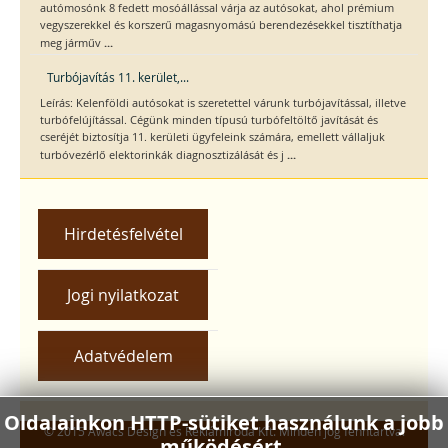
autómosónk 8 fedett mosóállással várja az autósokat, ahol prémium
vegyszerekkel és korszerű magasnyomású berendezésekkel tisztíthatja
...
meg járműv
Turbójavítás 11. kerület,...
Leírás: Kelenföldi autósokat is szeretettel várunk turbójavítással, illetve
turbófelújítással. Cégünk minden típusú turbófeltöltő javítását és
cseréjét biztosítja 11. kerületi ügyfeleink számára, emellett vállaljuk
...
turbóvezérlő elektorinkák diagnosztizálását és j
Hirdetésfelvétel
Jogi nyilatkozat
Adatvédelem
Oldalainkon HTTP-sütiket használunk a jobb
© 2015 Awacs Design és Reklámiroda Kft. Minden jog fenntartva.
működésért.