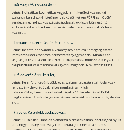
Bőrmegújító arckezelés 11....
Leírás: Holisztikus kozmetikus vagyok, a 11. kerületi kozmetikai
szalonomban diszkrét körülmények között várom FÉRFI és HÖLGY
vendégeimet holisztikus szépségápolással, exkluzív bőrmegújító
arckezelésekkel. Chantarell Luxus és Bielenda Professional bőrbarát
...
kozmet
Immunrendszer erősítés Kelenföld,...
Leírás: Kelenföldön várom a vendégeket, nem csak betegség esetén,
immunrendszer erősítésre, természetes gyógymóddal! Mindebben
segítségemre van a Voll-féle Elektroakupunktura módszere, mely a kínai
...
akupunktúrát és a rezonanciát egyesíti magában. A műszer segítség
Lufi dekoráció 11. kerület,...
Leírás: Kelenföldi cégünk több éves szakmai tapasztalattal foglalkozik
rendezvény dekorációval, lelkes munkatársaink lufi
dekorációkkal, kreatív munkákkal várják a 11. kerületi érdeklődők
megkeresését. A különleges események, esküvők, szülinapi bulik, de akár
...
a c
Flabélos Kelenföld, csokicsöves...
Leírás: 11. kerületi Flabélos alakformáló szalonunkban lehetőséged nyílik
arra, hogy néhány kilót vagy centit lefaragjunk neked a kritikus
helyekről. A Flabélos rövid idő alatt mégis hatékonyan átmozgatja a