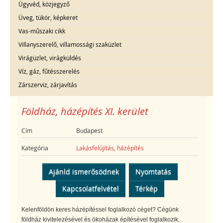
Ügyvéd, közjegyző
Üveg, tükör, képkeret
Vas-műszaki cikk
Villanyszerelő, villamossági szaküzlet
Virágüzlet, virágküldés
Víz, gáz, fűtésszerelés
Zárszerviz, zárjavítás
Földház, házépítés XI. kerület
Cím
Budapest
Kategória
Lakásfelújítás, házépítés
Ajánld ismerősödnek
Nyomtatás
Kapcsolatfelvétel
Térkép
Kelenföldön keres házépítéssel foglalkozó céget? Cégünk
földház kivitelezésével és ökoházak építésével foglalkozik,