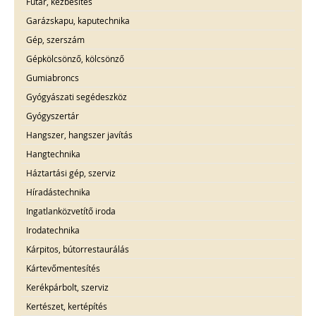
Futár, kézbesítés
Garázskapu, kaputechnika
Gép, szerszám
Gépkölcsönző, kölcsönző
Gumiabroncs
Gyógyászati segédeszköz
Gyógyszertár
Hangszer, hangszer javítás
Hangtechnika
Háztartási gép, szerviz
Híradástechnika
Ingatlanközvetítő iroda
Irodatechnika
Kárpitos, bútorrestaurálás
Kártevőmentesítés
Kerékpárbolt, szerviz
Kertészet, kertépítés