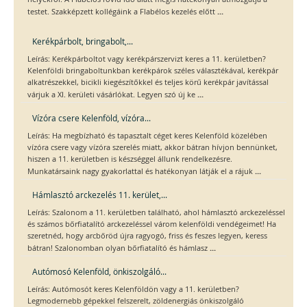
...
testet. Szakképzett kollégáink a Flabélos kezelés előtt
Kerékpárbolt, bringabolt,...
Leírás: Kerékpárboltot vagy kerékpárszervizt keres a 11. kerületben?
Kelenföldi bringaboltunkban kerékpárok széles választékával, kerékpár
alkatrészekkel, bicikli kiegészítőkkel és teljes körű kerékpár javítással
...
várjuk a XI. kerületi vásárlókat. Legyen szó új ke
Vízóra csere Kelenföld, vízóra...
Leírás: Ha megbízható és tapasztalt céget keres Kelenföld közelében
vízóra csere vagy vízóra szerelés miatt, akkor bátran hívjon bennünket,
hiszen a 11. kerületben is készséggel állunk rendelkezésre.
...
Munkatársaink nagy gyakorlattal és hatékonyan látják el a rájuk
Hámlasztó arckezelés 11. kerület,...
Leírás: Szalonom a 11. kerületben található, ahol hámlasztó arckezeléssel
és számos bőrfiatalító arckezeléssel várom kelenföldi vendégeimet! Ha
szeretnéd, hogy arcbőröd újra ragyogó, friss és feszes legyen, keress
...
bátran! Szalonomban olyan bőrfiatalító és hámlasz
Autómosó Kelenföld, önkiszolgáló...
Leírás: Autómosót keres Kelenföldön vagy a 11. kerületben?
Legmodernebb gépekkel felszerelt, zöldenergiás önkiszolgáló