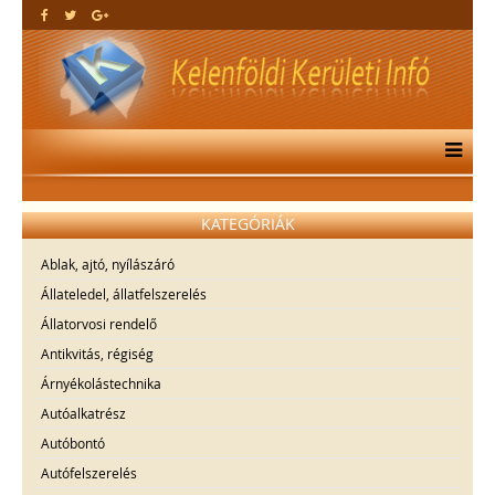
KATEGÓRIÁK
Ablak, ajtó, nyílászáró
Állateledel, állatfelszerelés
Állatorvosi rendelő
Antikvitás, régiség
Árnyékolástechnika
Autóalkatrész
Autóbontó
Autófelszerelés