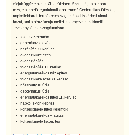
várjuk ügyfeleinket a XI. kerületben. Szeretné, ha otthona
rezsije a lehető legminimálisabb lenne? Geotermikus fűtéssel,
napkollektorral, természetes szigeteléssel is kérheti álmai
házát, ami a pénztárcája mellett a környezetet is kíméli!
Tevékenységek, szolgáltatások:
földház Kelenföld
generálkivitelezés
házépítés XI. kerület
ökoház kivitelezés
ökoház építés
földház építés 11. kerület
energiatakarékos ház építés
földház kivitelezés XI. kerület
hőszivattyús fűtés
geotermikus fűtés
energiatakarékos fűtés 11. kerület
napkollektor kiépítés
költségkímélő fűtés Kelenföld
energiatakarékos világítás
költségkímélő házépítés