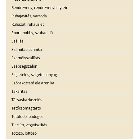
Rendezvény, rendezvényhelyszín
Ruhajavítás, varroda
Ruházat, ruhaüzlet
Sport, hobby, szabadidő
Szállás
Számítástechnika
Személyszállítás
Szépségszalon
Szigetelés, szigetelőanyag
Szórakoztató elektronika
Takarítás
Társasházkezelés
Tetőcsomagtartó
Tetőfedő, bádogos
Tisztító, vegytisztítás
Totózó, lottózó