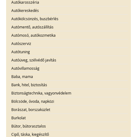
Autókarosszéria
Autókereskedés
Autókölcsönzés, buszbérlés
Autómentő, autószállítás
Autómosó, autókozmetika
Autószerviz
Autótuning
Autóüveg, szélvédő javítás
Autóvillamosság
Baba, mama
Bank, hitel, biztosítás
Biztonságtechnika, vagyonvédelem
Bölcsöde, óvoda, napközi
Borászat, borszaküzlet
Burkolat
Bútor, bútorasztalos
Cipő, táska, kiegészítő