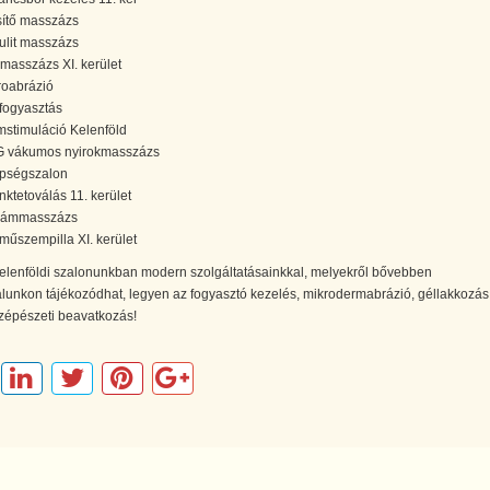
ssítő masszázs
lulit masszázs
pmasszázs XI. kerület
roabrázió
tfogyasztás
mstimuláció Kelenföld
 vákumos nyirokmasszázs
pségszalon
nktetoválás 11. kerület
lámmasszázs
műszempilla XI. kerület
kelenföldi szalonunkban modern szolgáltatásainkkal, melyekről bővebben
lunkon tájékozódhat, legyen az fogyasztó kezelés, mikrodermabrázió, géllakkozás
zépészeti beavatkozás!