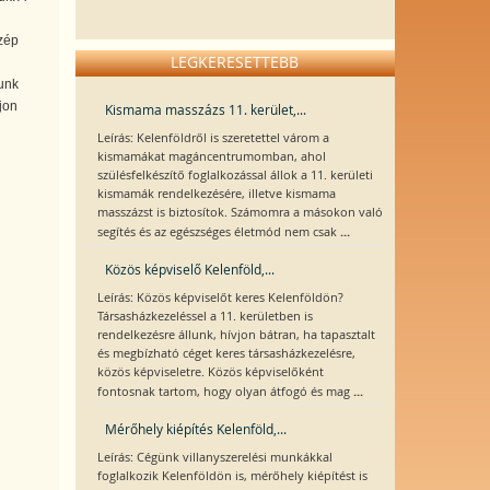
zép
LEGKERESETTEBB
unk
jon
Kismama masszázs 11. kerület,...
Leírás: Kelenföldről is szeretettel várom a
kismamákat magáncentrumomban, ahol
szülésfelkészítő foglalkozással állok a 11. kerületi
kismamák rendelkezésére, illetve kismama
masszázst is biztosítok. Számomra a másokon való
...
segítés és az egészséges életmód nem csak
Közös képviselő Kelenföld,...
Leírás: Közös képviselőt keres Kelenföldön?
Társasházkezeléssel a 11. kerületben is
rendelkezésre állunk, hívjon bátran, ha tapasztalt
és megbízható céget keres társasházkezelésre,
közös képviseletre. Közös képviselőként
...
fontosnak tartom, hogy olyan átfogó és mag
Mérőhely kiépítés Kelenföld,...
Leírás: Cégünk villanyszerelési munkákkal
foglalkozik Kelenföldön is, mérőhely kiépítést is