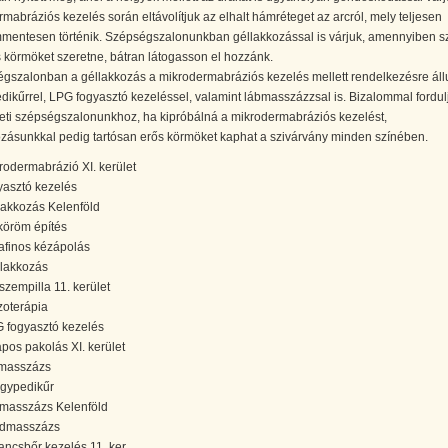
mabráziós kezelés során eltávolítjuk az elhalt hámréteget az arcról, mely teljesen
mmentesen történik. Szépségszalonunkban géllakkozással is várjuk, amennyiben s
s körmöket szeretne, bátran látogasson el hozzánk.
égszalonban a géllakkozás a mikrodermabráziós kezelés mellett rendelkezésre áll
ikűrrel, LPG fogyasztó kezeléssel, valamint lábmasszázzsal is. Bizalommal fordul
leti szépségszalonunkhoz, ha kipróbálná a mikrodermabráziós kezelést,
ozásunkkal pedig tartósan erős körmöket kaphat a szivárvány minden színében.
rodermabrázió XI. kerület
yasztó kezelés
lakkozás Kelenföld
öröm építés
afinos kézápolás
 lakkozás
szempilla 11. kerület
oterápia
 fogyasztó kezelés
apos pakolás XI. kerület
masszázs
gypedikűr
tmasszázs Kelenföld
dmasszázs
ancsbőr kezelés 11. ker