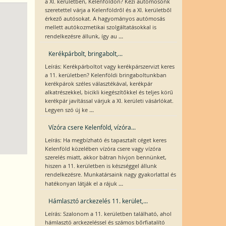
a XI. kerületben, Kelenföldön? Kézi autómosónk
szeretettel várja a Kelenföldről és a XI. kerületből
érkező autósokat. A hagyományos autómosás
mellett autókozmetikai szolgáltatásokkal is
...
rendelkezésre állunk, így au
Kerékpárbolt, bringabolt,...
Leírás: Kerékpárboltot vagy kerékpárszervizt keres
a 11. kerületben? Kelenföldi bringaboltunkban
kerékpárok széles választékával, kerékpár
alkatrészekkel, bicikli kiegészítőkkel és teljes körű
kerékpár javítással várjuk a XI. kerületi vásárlókat.
...
Legyen szó új ke
Vízóra csere Kelenföld, vízóra...
Leírás: Ha megbízható és tapasztalt céget keres
Kelenföld közelében vízóra csere vagy vízóra
szerelés miatt, akkor bátran hívjon bennünket,
hiszen a 11. kerületben is készséggel állunk
rendelkezésre. Munkatársaink nagy gyakorlattal és
...
hatékonyan látják el a rájuk
Hámlasztó arckezelés 11. kerület,...
Leírás: Szalonom a 11. kerületben található, ahol
hámlasztó arckezeléssel és számos bőrfiatalító