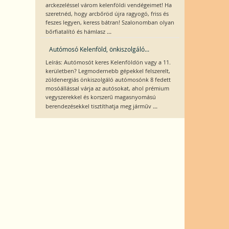
arckezeléssel várom kelenföldi vendégeimet! Ha
szeretnéd, hogy arcbőröd újra ragyogó, friss és
feszes legyen, keress bátran! Szalonomban olyan
...
bőrfiatalító és hámlasz
Autómosó Kelenföld, önkiszolgáló...
Leírás: Autómosót keres Kelenföldön vagy a 11.
kerületben? Legmodernebb gépekkel felszerelt,
zöldenergiás önkiszolgáló autómosónk 8 fedett
mosóállással várja az autósokat, ahol prémium
vegyszerekkel és korszerű magasnyomású
...
berendezésekkel tisztíthatja meg járműv