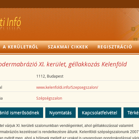
A KERÜLETRŐL
SZAKMAI CIKKEK
REGISZTRÁCIÓ
dermabrázió XI. kerület, géllakkozás Kelenföld
1112, Budapest
l
www.kelenfoldi.info/Szepsegszalon/
ia
Szépségszalon
ánld ismerősödnek
Nyomtatás
Kapcsolatfelvétel
Térk
tel várjuk XI. kerületi szalonunkban vendégeinket, ahol géllakkozással valamint
rmabráziós kezeléssel is rendelkezésre állunk. Kelenföldi szépségszalonunk 2007
n nyitott meg, ahol a hölgyek mellett az urakat is ugyanolyan gondoskodással várj