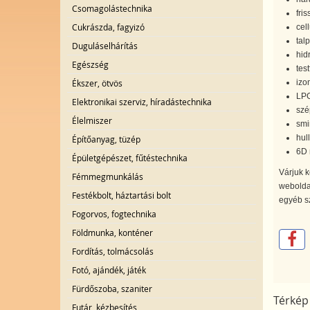
Csomagolástechnika
fri
Cukrászda, fagyizó
cel
tal
Duguláselhárítás
hid
Egészség
tes
Ékszer, ötvös
izo
LPG
Elektronikai szerviz, híradástechnika
szé
Élelmiszer
smi
hul
Építőanyag, tüzép
6D 
Épületgépészet, fűtéstechnika
Várjuk 
Fémmegmunkálás
webolda
Festékbolt, háztartási bolt
egyéb s
Fogorvos, fogtechnika
Földmunka, konténer
Fordítás, tolmácsolás
Fotó, ajándék, játék
Fürdőszoba, szaniter
Térkép
Futár, kézbesítés