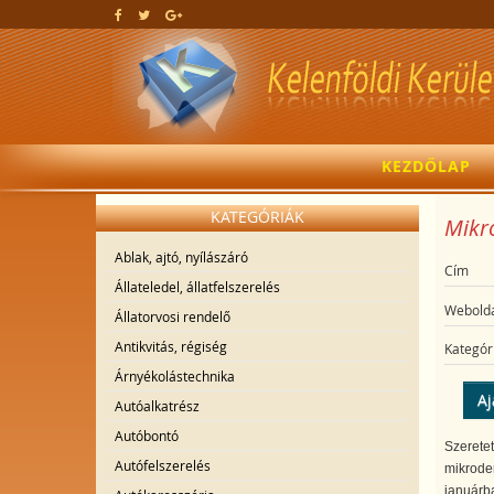
KEZDŐLAP
KATEGÓRIÁK
Mikro
Ablak, ajtó, nyílászáró
Cím
Állateledel, állatfelszerelés
Webolda
Állatorvosi rendelő
Antikvitás, régiség
Kategór
Árnyékolástechnika
Aj
Autóalkatrész
Autóbontó
Szeretet
Autófelszerelés
mikrode
januárba