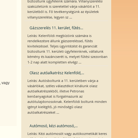
biztosítunk ügyfeleink számára. Villanyszerelési
szaküzletünk is szeretettel várja vásárlóit a 11.
kerületből is. Fő tevékenységünk az épületek
...
villanyszerelése, legyen sz
Gázszerelés 11. kerület, fűtés...
Leírás: Kelenföldi megbízóink számára is
rendelkezésre állunk gázszereléssel, fűtés
kivitelezéssel. Teljes ügyintézést és garanciát
biztosítunk 11. kerületi ügyfeleinknek, vállalunk
kémény és kazáncserét is, melyet fűtési szezonban
...
1-2 nap alatt kompletten elvégz
Olasz autóalkatrész Kelenföld,...
Leírás: Autósboltunk a 11. kerületben várja a
, vagy
vásárlókat, széles választékot kínálunk olasz
autóalkatrészekből, illetve Petronas
kenőanyagokat is forgalmazunk az
autótulajdonosoknak. Kelenföldi boltunk minden
igényt kielégítő, jó minőségű olasz
...
autóalkatrészeket
Autómosó, kézi autómosó,...
Leírás: Kézi autómosót vagy autókozmetikát keres