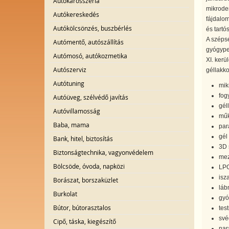
Autókarosszéria
mikroder
Autókereskedés
fájdalo
Autókölcsönzés, buszbérlés
és tartó
A széps
Autómentő, autószállítás
gyógyped
Autómosó, autókozmetika
XI. kerü
Autószerviz
géllakk
Autótuning
mik
fog
Autóüveg, szélvédő javítás
gél
Autóvillamosság
műk
Baba, mama
par
gél
Bank, hitel, biztosítás
3D 
Biztonságtechnika, vagyonvédelem
mez
Bölcsöde, óvoda, napközi
LPG
isz
Borászat, borszaküzlet
láb
Burkolat
gyó
Bútor, bútorasztalos
tes
své
Cipő, táska, kiegészítő
nar