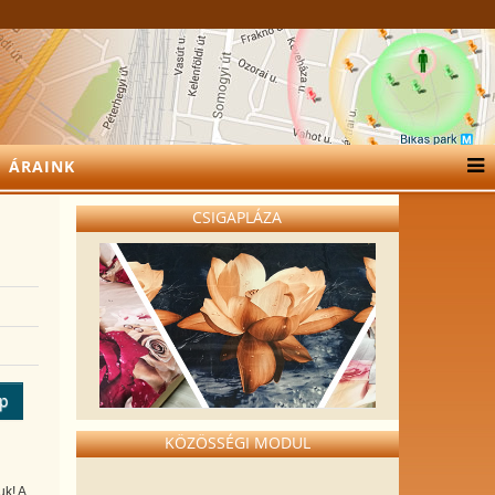
ÁRAINK
CSIGAPLÁZA
Sherpa takarók
ép
KÖZÖSSÉGI MODUL
uk! A