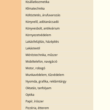
Kisállatkozmetika
Klímatechnika
Költöztetés, árufuvarozás
Könyvelő, adótanácsadó
Könyvesbolt, antikvárium
Környezetvédelem
Lakásfelújítás, házépítés
Lakástextil
Méréstechnika, műszer
Mobiltelefon, navigáció
Motor, robogó
Munkavédelem, tűzvédelem
Nyomda, grafika, reklámtárgy
Oktatás, tanfolyam
Optika
Papír, írószer
Pizzéria, étterem