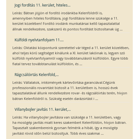
Jogi fordítás 11. kerület, hiteles...
Leírás: Bátran jöjjön el fordító irodánkba Kelenföldről is,
amennyiben hiteles fordításra, jogi fordításra lenne szüksége a 11.
kerület közelében! Fordító irodánk munkatársai kellő tapasztalattal
...
állnak rendelkezésre, szakszerű és pontos fordítást biztosítanak üg
Külföldi nyelvtanfolyam 11....
Leírás: Oktatási központunk szeretettel vár téged a 11. kerület közelében,
ahol teljes körű segítséget kínálunk a XI. kerület lakóinak is, legyen szó
külföldi nyelvtanfolyamról vagy továbbtanulásról külföldön. Egyre több
...
fiatal tervez továbbtanulást külföldön, és
Rágcsálóirtás Kelenföld,...
Leírás: Vállalatok, intézmények kártevőirtása garanciával.Cégünk
professzionális rovarirtást biztosít a 11. kerületben is, hosszú évek
tapasztalatával állunk rendelkezésre rovar- és rágcsálóirtás terén, hívjon
...
bátran Kelenföldről is. Szükség esetén darázsirtást i
Villanybojler javítás 11. kerület,...
Leírás: Ha villanybojler javításra van szüksége a 11. kerületben, vagy
ha mosógép javítás miatt keres szakembert Kelenföldön, hívjon bátran.
Tapasztalt szakembereink gyorsan felmérik a hibát, így a mosógép
...
javítást rövid időn belül biztosítjuk. Több éves szakmai