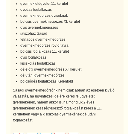
gyermekfelügyelet 11. kerület
óvodás foglalkozás
gyermekmegőrzés ovisoknak
bölcsis gyermekmegőrzés XI. kerület
ovis gyermekmegőrzés
játszóház Sasad
félnapos gyermekmegőrzés
gyermekmegőrzés rövid távra
bölcsis foglalkozás 11. kerület
ovis foglalkozás
kisiskolás foglalkozás
délelőtti gyermekmegőrzés XI. kerület
délutáni gyermekmegőrzés
bölcsődés foglalkozás Kelenföld
Sasadi gyermekmegőrzőnk nem csak abban az esetben kiváló
választás, ha ügyintézés idejére keres felügyeletet
gyermekének, hanem akkor is, ha mondjuk 2 éves
gyermekének készségfejlesztő foglalkozást keres a 11.
kerületben vagy a kisiskolás gyermekének délutáni
foglalkozást.