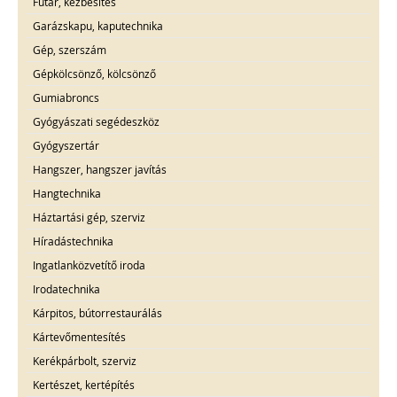
Futár, kézbesítés
Garázskapu, kaputechnika
Gép, szerszám
Gépkölcsönző, kölcsönző
Gumiabroncs
Gyógyászati segédeszköz
Gyógyszertár
Hangszer, hangszer javítás
Hangtechnika
Háztartási gép, szerviz
Híradástechnika
Ingatlanközvetítő iroda
Irodatechnika
Kárpitos, bútorrestaurálás
Kártevőmentesítés
Kerékpárbolt, szerviz
Kertészet, kertépítés