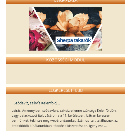
CSIGAPLÁZA
Sherpa takarók
KÖZÖSSÉGI MODUL
LEGKERESETTEBB
Szódavíz, szikvíz Kelenföld,...
Leírás: Amennyiben szódavízre, szikvízre lenne szüksége Kelenföldön,
vagy palackozott italt vásárolna a 11. kerületben, bátran keressen
bennünket, tekintse meg webáruházunkat! Számos italt találhatnak az
...
érdeklődők kínálatunkban, többféle kiszerelésben, igény ese