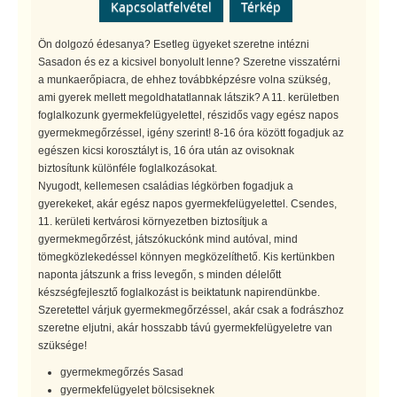
Kapcsolatfelvétel
Térkép
Ön dolgozó édesanya? Esetleg ügyeket szeretne intézni
Sasadon és ez a kicsivel bonyolult lenne? Szeretne visszatérni
a munkaerőpiacra, de ehhez továbbképzésre volna szükség,
ami gyerek mellett megoldhatatlannak látszik? A 11. kerületben
foglalkozunk gyermekfelügyelettel, részidős vagy egész napos
gyermekmegőrzéssel, igény szerint! 8-16 óra között fogadjuk az
egészen kicsi korosztályt is, 16 óra után az ovisoknak
biztosítunk különféle foglalkozásokat.
Nyugodt, kellemesen családias légkörben fogadjuk a
gyerekeket, akár egész napos gyermekfelügyelettel. Csendes,
11. kerületi kertvárosi környezetben biztosítjuk a
gyermekmegőrzést, játszókuckónk mind autóval, mind
tömegközlekedéssel könnyen megközelíthető. Kis kertünkben
naponta játszunk a friss levegőn, s minden délelőtt
készségfejlesztő foglalkozást is beiktatunk napirendünkbe.
Szeretettel várjuk gyermekmegőrzéssel, akár csak a fodrászhoz
szeretne eljutni, akár hosszabb távú gyermekfelügyeletre van
szüksége!
gyermekmegőrzés Sasad
gyermekfelügyelet bölcsiseknek