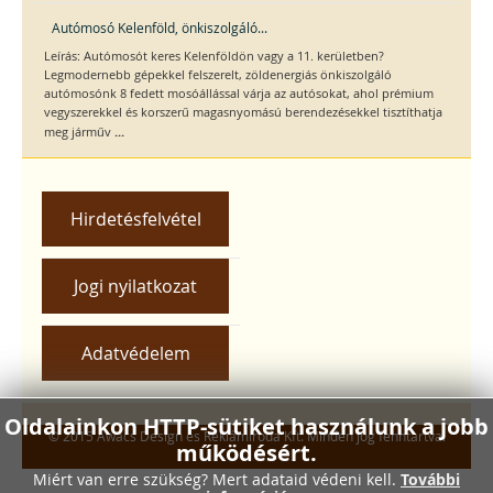
Autómosó Kelenföld, önkiszolgáló...
Leírás: Autómosót keres Kelenföldön vagy a 11. kerületben?
Legmodernebb gépekkel felszerelt, zöldenergiás önkiszolgáló
autómosónk 8 fedett mosóállással várja az autósokat, ahol prémium
vegyszerekkel és korszerű magasnyomású berendezésekkel tisztíthatja
...
meg járműv
Hirdetésfelvétel
Jogi nyilatkozat
Adatvédelem
Oldalainkon HTTP-sütiket használunk a jobb
© 2015 Awacs Design és Reklámiroda Kft. Minden jog fenntartva.
működésért.
Miért van erre szükség? Mert adataid védeni kell.
További