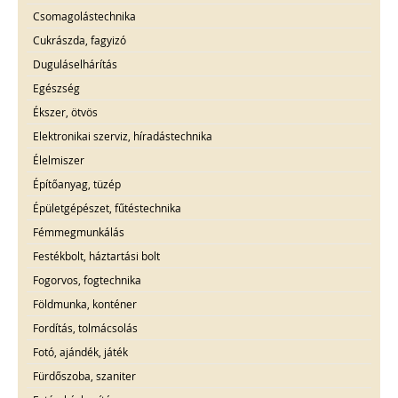
Csomagolástechnika
Cukrászda, fagyizó
Duguláselhárítás
Egészség
Ékszer, ötvös
Elektronikai szerviz, híradástechnika
Élelmiszer
Építőanyag, tüzép
Épületgépészet, fűtéstechnika
Fémmegmunkálás
Festékbolt, háztartási bolt
Fogorvos, fogtechnika
Földmunka, konténer
Fordítás, tolmácsolás
Fotó, ajándék, játék
Fürdőszoba, szaniter