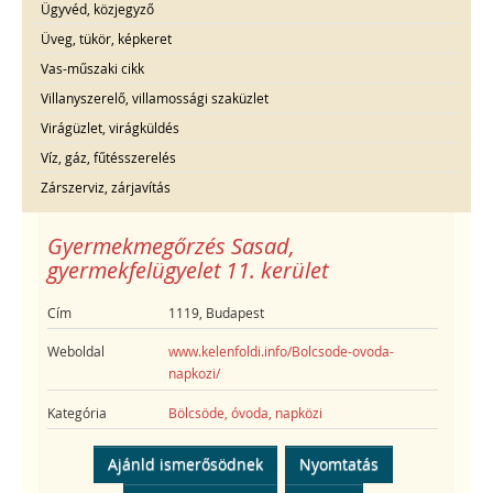
Ügyvéd, közjegyző
Üveg, tükör, képkeret
Vas-műszaki cikk
Villanyszerelő, villamossági szaküzlet
Virágüzlet, virágküldés
Víz, gáz, fűtésszerelés
Zárszerviz, zárjavítás
Gyermekmegőrzés Sasad,
gyermekfelügyelet 11. kerület
Cím
1119, Budapest
Weboldal
www.kelenfoldi.info/Bolcsode-ovoda-
napkozi/
Kategória
Bölcsöde, óvoda, napközi
Ajánld ismerősödnek
Nyomtatás