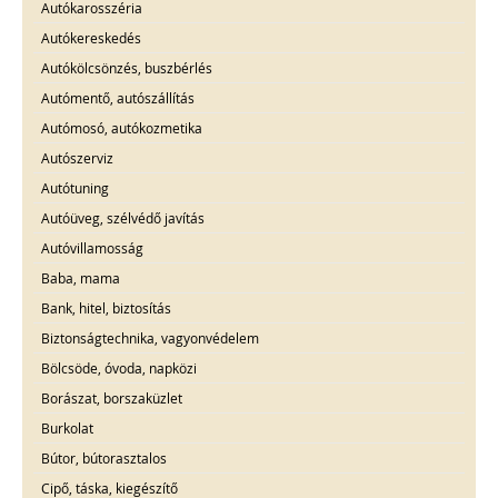
Autókarosszéria
Autókereskedés
Autókölcsönzés, buszbérlés
Autómentő, autószállítás
Autómosó, autókozmetika
Autószerviz
Autótuning
Autóüveg, szélvédő javítás
Autóvillamosság
Baba, mama
Bank, hitel, biztosítás
Biztonságtechnika, vagyonvédelem
Bölcsöde, óvoda, napközi
Borászat, borszaküzlet
Burkolat
Bútor, bútorasztalos
Cipő, táska, kiegészítő