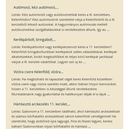
Autómosó, kézi autómosó,...
Leírás: Kézi autómosót vagy autókozmetikát keres a XI. kerületben,
Kelenföldön? Kézi autómosónk szeretettel várja a Kelenföldről és a XI.
kerületből érkező autósokat. A hagyományos autómosás mellett
...
autókozmetikai szolgáltatásokkal is rendelkezésre állunk, így au
Kerékpárbolt, bringabolt,...
Leírás: Kerékpárboltot vagy kerékpárszervizt keres a 11. kerületben?
Kelenföldi bringaboltunkban kerékpárok széles választékával, kerékpár
alkatrészekkel, bicikli kiegészítőkkel és teljes körű kerékpár javítással
...
várjuk a XI. kerületi vásárlókat. Legyen szó új ke
Vízóra csere Kelenföld, vízóra...
Leírás: Ha megbízható és tapasztalt céget keres Kelenföld közelében
vízóra csere vagy vízóra szerelés miatt, akkor bátran hívjon bennünket,
hiszen a 11. kerületben is készséggel állunk rendelkezésre.
...
Munkatársaink nagy gyakorlattal és hatékonyan látják el a rájuk
Hámlasztó arckezelés 11. kerület,...
Leírás: Szalonom a 11. kerületben található, ahol hámlasztó arckezeléssel
és számos bőrfiatalító arckezeléssel várom kelenföldi vendégeimet! Ha
szeretnéd, hogy arcbőröd újra ragyogó, friss és feszes legyen, keress
...
bátran! Szalonomban olyan bőrfiatalító és hámlasz