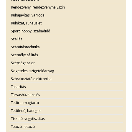
Rendezvény, rendezvényhelyszín
Ruhajavítás, varroda
Ruházat, ruhaüzlet
Sport, hobby, szabadidő
Szállás
Számítástechnika
Személyszállítás
Szépségszalon
Szigetelés, szigetelőanyag
Szórakoztató elektronika
Takarítás
Társasházkezelés
Tetőcsomagtartó
Tetőfedő, bádogos
Tisztító, vegytisztítás
Totózó, lottózó