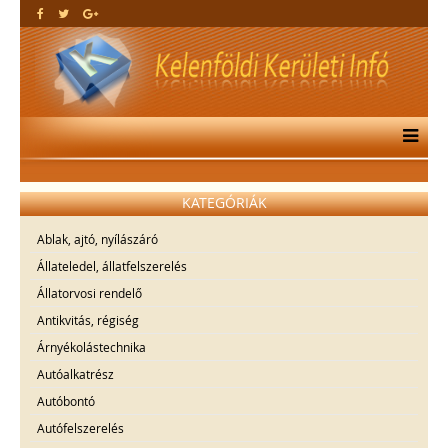
KATEGÓRIÁK
Ablak, ajtó, nyílászáró
Állateledel, állatfelszerelés
Állatorvosi rendelő
Antikvitás, régiség
Árnyékolástechnika
Autóalkatrész
Autóbontó
Autófelszerelés