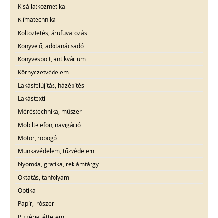
Kisállatkozmetika
Klímatechnika
Költöztetés, árufuvarozás
Könyvelő, adótanácsadó
Könyvesbolt, antikvárium
Környezetvédelem
Lakásfelújítás, házépítés
Lakástextil
Méréstechnika, műszer
Mobiltelefon, navigáció
Motor, robogó
Munkavédelem, tűzvédelem
Nyomda, grafika, reklámtárgy
Oktatás, tanfolyam
Optika
Papír, írószer
Pizzéria, étterem