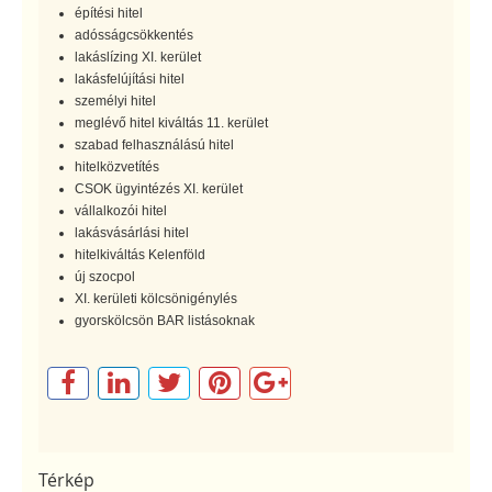
építési hitel
adósságcsökkentés
lakáslízing XI. kerület
lakásfelújítási hitel
személyi hitel
meglévő hitel kiváltás 11. kerület
szabad felhasználású hitel
hitelközvetítés
CSOK ügyintézés XI. kerület
vállalkozói hitel
lakásvásárlási hitel
hitelkiváltás Kelenföld
új szocpol
XI. kerületi kölcsönigénylés
gyorskölcsön BAR listásoknak
Térkép