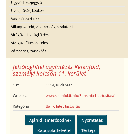
Ügyvéd, közjegyző
Üveg, tükör, képkeret
Vas-műszaki cikk
Villanyszerelő, villamossági szaküzlet
Virágüzlet, virágküldés
Víz, gáz, fűtésszerelés
Zárszerviz, zárjavítás
Jelzáloghitel ügyintézés Kelenföld,
személyi kölcsön 11. kerület
Cím
1114, Budapest
Weboldal
www.kelenfoldi.info/Bank-hitel-biztositas/
Kategória
Bank, hitel, biztosítás
Ajánld ismerősödnek
Nyomtatás
Kapcsolatfelvétel
Térkép