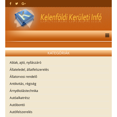
KATEGÓRIÁK
Ablak, ajtó, nyílászáró
Állateledel, állatfelszerelés
Állatorvosi rendelő
Antikvitás, régiség
Árnyékolástechnika
Autóalkatrész
Autóbontó
Autófelszerelés