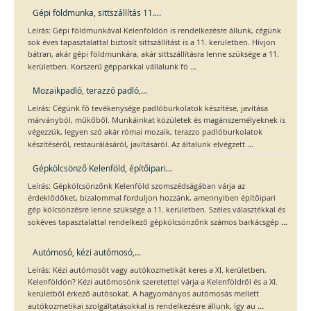
Gépi földmunka, sittszállítás 11....
Leírás: Gépi földmunkával Kelenföldön is rendelkezésre állunk, cégünk
sok éves tapasztalattal biztosít sittszállítást is a 11. kerületben. Hívjon
bátran, akár gépi földmunkára, akár sittszállításra lenne szüksége a 11.
...
kerületben. Korszerű gépparkkal vállalunk fö
Mozaikpadló, terazzó padló,...
Leírás: Cégünk fő tevékenysége padlóburkolatok készítése, javítása
márványból, műkőből. Munkáinkat közületek és magánszemélyeknek is
végezzük, legyen szó akár római mozaik, terazzo padlóburkolatok
...
készítéséről, restaurálásáról, javításáról. Az általunk elvégzett
Gépkölcsönző Kelenföld, építőipari...
Leírás: Gépkölcsönzőnk Kelenföld szomszédságában várja az
érdeklődőket, bizalommal forduljon hozzánk, amennyiben építőipari
gép kölcsönzésre lenne szüksége a 11. kerületben. Széles választékkal és
...
sokéves tapasztalattal rendelkező gépkölcsönzőnk számos barkácsgép
Autómosó, kézi autómosó,...
Leírás: Kézi autómosót vagy autókozmetikát keres a XI. kerületben,
Kelenföldön? Kézi autómosónk szeretettel várja a Kelenföldről és a XI.
kerületből érkező autósokat. A hagyományos autómosás mellett
...
autókozmetikai szolgáltatásokkal is rendelkezésre állunk, így au