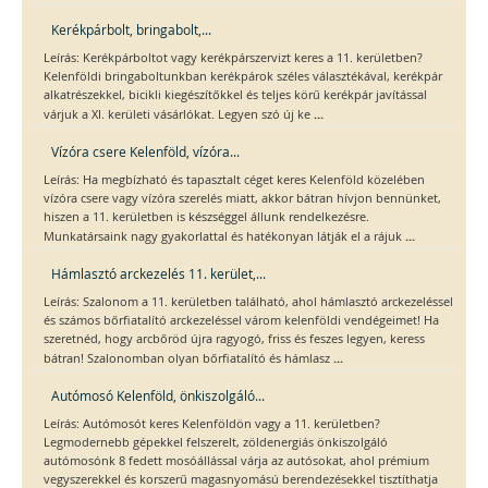
Kerékpárbolt, bringabolt,...
Leírás: Kerékpárboltot vagy kerékpárszervizt keres a 11. kerületben?
Kelenföldi bringaboltunkban kerékpárok széles választékával, kerékpár
alkatrészekkel, bicikli kiegészítőkkel és teljes körű kerékpár javítással
...
várjuk a XI. kerületi vásárlókat. Legyen szó új ke
Vízóra csere Kelenföld, vízóra...
Leírás: Ha megbízható és tapasztalt céget keres Kelenföld közelében
vízóra csere vagy vízóra szerelés miatt, akkor bátran hívjon bennünket,
hiszen a 11. kerületben is készséggel állunk rendelkezésre.
...
Munkatársaink nagy gyakorlattal és hatékonyan látják el a rájuk
Hámlasztó arckezelés 11. kerület,...
Leírás: Szalonom a 11. kerületben található, ahol hámlasztó arckezeléssel
és számos bőrfiatalító arckezeléssel várom kelenföldi vendégeimet! Ha
szeretnéd, hogy arcbőröd újra ragyogó, friss és feszes legyen, keress
...
bátran! Szalonomban olyan bőrfiatalító és hámlasz
Autómosó Kelenföld, önkiszolgáló...
Leírás: Autómosót keres Kelenföldön vagy a 11. kerületben?
Legmodernebb gépekkel felszerelt, zöldenergiás önkiszolgáló
autómosónk 8 fedett mosóállással várja az autósokat, ahol prémium
vegyszerekkel és korszerű magasnyomású berendezésekkel tisztíthatja