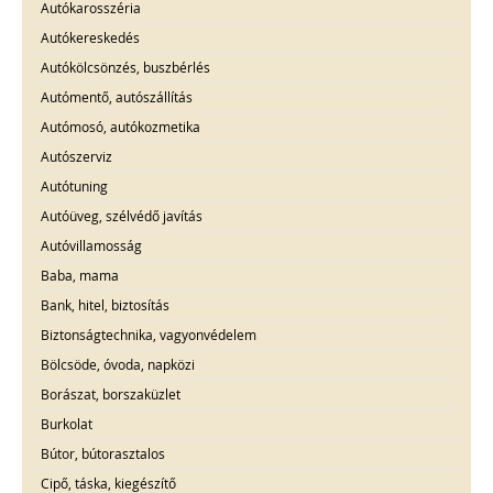
Autókarosszéria
Autókereskedés
Autókölcsönzés, buszbérlés
Autómentő, autószállítás
Autómosó, autókozmetika
Autószerviz
Autótuning
Autóüveg, szélvédő javítás
Autóvillamosság
Baba, mama
Bank, hitel, biztosítás
Biztonságtechnika, vagyonvédelem
Bölcsöde, óvoda, napközi
Borászat, borszaküzlet
Burkolat
Bútor, bútorasztalos
Cipő, táska, kiegészítő