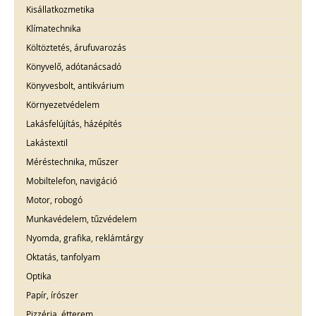
Kisállatkozmetika
Klímatechnika
Költöztetés, árufuvarozás
Könyvelő, adótanácsadó
Könyvesbolt, antikvárium
Környezetvédelem
Lakásfelújítás, házépítés
Lakástextil
Méréstechnika, műszer
Mobiltelefon, navigáció
Motor, robogó
Munkavédelem, tűzvédelem
Nyomda, grafika, reklámtárgy
Oktatás, tanfolyam
Optika
Papír, írószer
Pizzéria, étterem