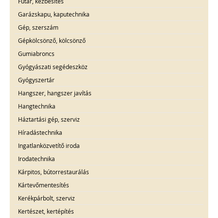
Futár, kézbesítés
Garázskapu, kaputechnika
Gép, szerszám
Gépkölcsönző, kölcsönző
Gumiabroncs
Gyógyászati segédeszköz
Gyógyszertár
Hangszer, hangszer javítás
Hangtechnika
Háztartási gép, szerviz
Híradástechnika
Ingatlanközvetítő iroda
Irodatechnika
Kárpitos, bútorrestaurálás
Kártevőmentesítés
Kerékpárbolt, szerviz
Kertészet, kertépítés