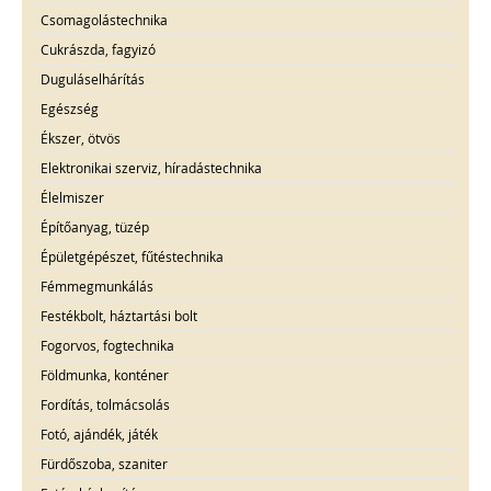
Csomagolástechnika
Cukrászda, fagyizó
Duguláselhárítás
Egészség
Ékszer, ötvös
Elektronikai szerviz, híradástechnika
Élelmiszer
Építőanyag, tüzép
Épületgépészet, fűtéstechnika
Fémmegmunkálás
Festékbolt, háztartási bolt
Fogorvos, fogtechnika
Földmunka, konténer
Fordítás, tolmácsolás
Fotó, ajándék, játék
Fürdőszoba, szaniter