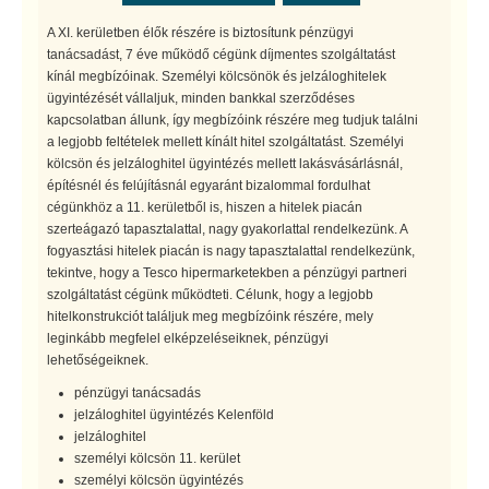
A XI. kerületben élők részére is biztosítunk pénzügyi
tanácsadást, 7 éve működő cégünk díjmentes szolgáltatást
kínál megbízóinak. Személyi kölcsönök és jelzáloghitelek
ügyintézését vállaljuk, minden bankkal szerződéses
kapcsolatban állunk, így megbízóink részére meg tudjuk találni
a legjobb feltételek mellett kínált hitel szolgáltatást. Személyi
kölcsön és jelzáloghitel ügyintézés mellett lakásvásárlásnál,
építésnél és felújításnál egyaránt bizalommal fordulhat
cégünkhöz a 11. kerületből is, hiszen a hitelek piacán
szerteágazó tapasztalattal, nagy gyakorlattal rendelkezünk. A
fogyasztási hitelek piacán is nagy tapasztalattal rendelkezünk,
tekintve, hogy a Tesco hipermarketekben a pénzügyi partneri
szolgáltatást cégünk működteti. Célunk, hogy a legjobb
hitelkonstrukciót találjuk meg megbízóink részére, mely
leginkább megfelel elképzeléseiknek, pénzügyi
lehetőségeiknek.
pénzügyi tanácsadás
jelzáloghitel ügyintézés Kelenföld
jelzáloghitel
személyi kölcsön 11. kerület
személyi kölcsön ügyintézés