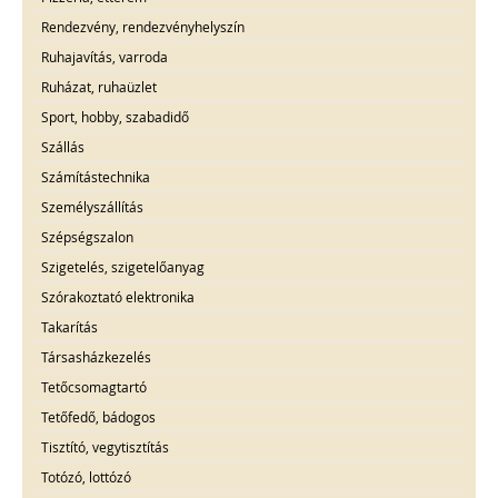
Rendezvény, rendezvényhelyszín
Ruhajavítás, varroda
Ruházat, ruhaüzlet
Sport, hobby, szabadidő
Szállás
Számítástechnika
Személyszállítás
Szépségszalon
Szigetelés, szigetelőanyag
Szórakoztató elektronika
Takarítás
Társasházkezelés
Tetőcsomagtartó
Tetőfedő, bádogos
Tisztító, vegytisztítás
Totózó, lottózó