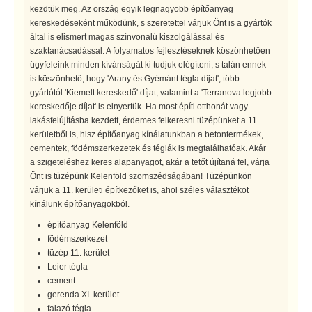
kezdtük meg. Az ország egyik legnagyobb építőanyag
kereskedéseként működünk, s szeretettel várjuk Önt is a gyártók
által is elismert magas színvonalú kiszolgálással és
szaktanácsadással. A folyamatos fejlesztéseknek köszönhetően
ügyfeleink minden kívánságát ki tudjuk elégíteni, s talán ennek
is köszönhető, hogy 'Arany és Gyémánt tégla díjat', több
gyártótól 'Kiemelt kereskedő' díjat, valamint a 'Terranova legjobb
kereskedője díjat' is elnyertük. Ha most építi otthonát vagy
lakásfelújításba kezdett, érdemes felkeresni tüzépünket a 11.
kerületből is, hisz építőanyag kínálatunkban a betontermékek,
cementek, födémszerkezetek és téglák is megtalálhatóak. Akár
a szigeteléshez keres alapanyagot, akár a tetőt újítaná fel, várja
Önt is tüzépünk Kelenföld szomszédságában! Tüzépünkön
várjuk a 11. kerületi építkezőket is, ahol széles választékot
kínálunk építőanyagokból.
építőanyag Kelenföld
födémszerkezet
tüzép 11. kerület
Leier tégla
cement
gerenda XI. kerület
falazó tégla