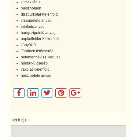
Himex tégla
mészhomok
díszburkolat Kelenföld
vízszigetelő anyag
tetőfedőanyag
hangszigetelő anyag
napkollektor XI. kerület
könyöklő
Tondach tetőcserép
betontermék 11. kerület
hódfarkú cserép
vakolat Kelenföld
hőszigetelő anyag
Térkép