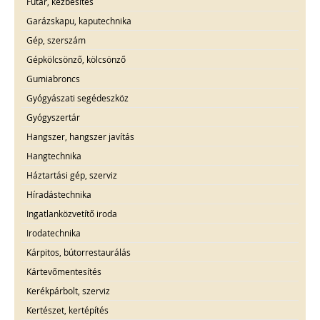
Futár, kézbesítés
Garázskapu, kaputechnika
Gép, szerszám
Gépkölcsönző, kölcsönző
Gumiabroncs
Gyógyászati segédeszköz
Gyógyszertár
Hangszer, hangszer javítás
Hangtechnika
Háztartási gép, szerviz
Híradástechnika
Ingatlanközvetítő iroda
Irodatechnika
Kárpitos, bútorrestaurálás
Kártevőmentesítés
Kerékpárbolt, szerviz
Kertészet, kertépítés