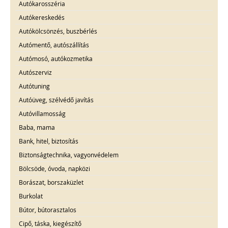
Autókarosszéria
Autókereskedés
Autókölcsönzés, buszbérlés
Autómentő, autószállítás
Autómosó, autókozmetika
Autószerviz
Autótuning
Autóüveg, szélvédő javítás
Autóvillamosság
Baba, mama
Bank, hitel, biztosítás
Biztonságtechnika, vagyonvédelem
Bölcsöde, óvoda, napközi
Borászat, borszaküzlet
Burkolat
Bútor, bútorasztalos
Cipő, táska, kiegészítő