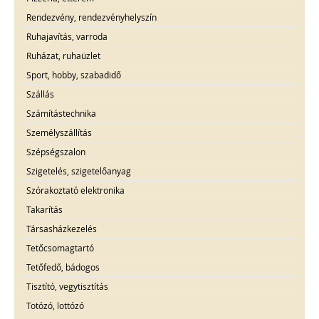
Rendezvény, rendezvényhelyszín
Ruhajavítás, varroda
Ruházat, ruhaüzlet
Sport, hobby, szabadidő
Szállás
Számítástechnika
Személyszállítás
Szépségszalon
Szigetelés, szigetelőanyag
Szórakoztató elektronika
Takarítás
Társasházkezelés
Tetőcsomagtartó
Tetőfedő, bádogos
Tisztító, vegytisztítás
Totózó, lottózó