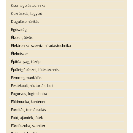
Csomagolástechnika
Cukrászda, fagyizó
Duguláselhárítás
Egészség
Ékszer, ötvös
Elektronikai szerviz, híradástechnika
Élelmiszer
Építőanyag, tüzép
Épületgépészet, fűtéstechnika
Fémmegmunkálás
Festékbolt, háztartási bolt
Fogorvos, fogtechnika
Földmunka, konténer
Fordítás, tolmácsolás
Fotó, ajándék, játék
Fürdőszoba, szaniter