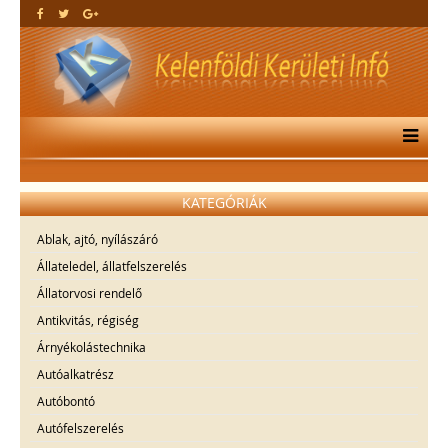
KATEGÓRIÁK
Ablak, ajtó, nyílászáró
Állateledel, állatfelszerelés
Állatorvosi rendelő
Antikvitás, régiség
Árnyékolástechnika
Autóalkatrész
Autóbontó
Autófelszerelés