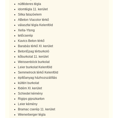
nútféderes tégla
idomtégla 11. kerület
Silka falazóelem
ABeton Viacolor térkő
válaszfal tégla Kelenföld
Xella-Ytong
tetőcserép
Kavics Beton térkő
Barabás térkő XI. kerület
BetonEpag térburkoló
kőburkolat 11. kerület
Weissenböck burkolat
Leier burkolat Kelenföld
Semmelrock térkő Kelenföld
építőanyag házhozszállítás
kültéri burkolat
födém XI. kerület
Schiedel kémény
Rigips gipszkarton
Leier kémény
Bramac cserép 11. kerület
Wienerberger tégla