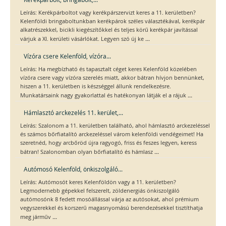
Leírás: Kerékpárboltot vagy kerékpárszervizt keres a 11. kerületben?
Kelenföldi bringaboltunkban kerékpárok széles választékával, kerékpár
alkatrészekkel, bicikli kiegészítőkkel és teljes körű kerékpár javítással
...
várjuk a XI. kerületi vásárlókat. Legyen szó új ke
Vízóra csere Kelenföld, vízóra...
Leírás: Ha megbízható és tapasztalt céget keres Kelenföld közelében
vízóra csere vagy vízóra szerelés miatt, akkor bátran hívjon bennünket,
hiszen a 11. kerületben is készséggel állunk rendelkezésre.
...
Munkatársaink nagy gyakorlattal és hatékonyan látják el a rájuk
Hámlasztó arckezelés 11. kerület,...
Leírás: Szalonom a 11. kerületben található, ahol hámlasztó arckezeléssel
és számos bőrfiatalító arckezeléssel várom kelenföldi vendégeimet! Ha
szeretnéd, hogy arcbőröd újra ragyogó, friss és feszes legyen, keress
...
bátran! Szalonomban olyan bőrfiatalító és hámlasz
Autómosó Kelenföld, önkiszolgáló...
Leírás: Autómosót keres Kelenföldön vagy a 11. kerületben?
Legmodernebb gépekkel felszerelt, zöldenergiás önkiszolgáló
autómosónk 8 fedett mosóállással várja az autósokat, ahol prémium
vegyszerekkel és korszerű magasnyomású berendezésekkel tisztíthatja
...
meg járműv