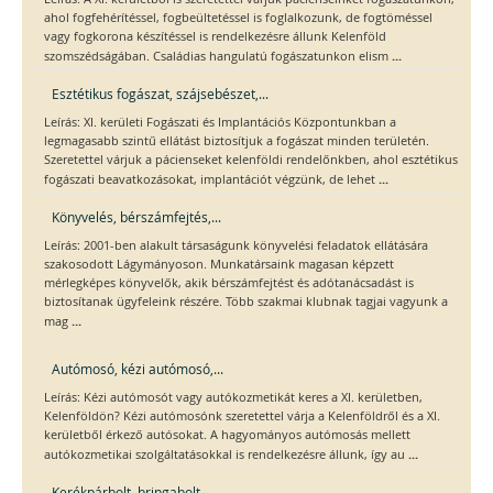
ahol fogfehérítéssel, fogbeültetéssel is foglalkozunk, de fogtöméssel
vagy fogkorona készítéssel is rendelkezésre állunk Kelenföld
...
szomszédságában. Családias hangulatú fogászatunkon elism
Esztétikus fogászat, szájsebészet,...
Leírás: XI. kerületi Fogászati és Implantációs Központunkban a
legmagasabb szintű ellátást biztosítjuk a fogászat minden területén.
Szeretettel várjuk a pácienseket kelenföldi rendelőnkben, ahol esztétikus
...
fogászati beavatkozásokat, implantációt végzünk, de lehet
Könyvelés, bérszámfejtés,...
Leírás: 2001-ben alakult társaságunk könyvelési feladatok ellátására
szakosodott Lágymányoson. Munkatársaink magasan képzett
mérlegképes könyvelők, akik bérszámfejtést és adótanácsadást is
biztosítanak ügyfeleink részére. Több szakmai klubnak tagjai vagyunk a
...
mag
Autómosó, kézi autómosó,...
Leírás: Kézi autómosót vagy autókozmetikát keres a XI. kerületben,
Kelenföldön? Kézi autómosónk szeretettel várja a Kelenföldről és a XI.
kerületből érkező autósokat. A hagyományos autómosás mellett
...
autókozmetikai szolgáltatásokkal is rendelkezésre állunk, így au
Kerékpárbolt, bringabolt,...