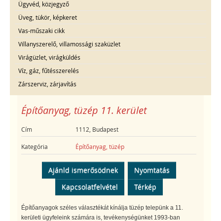
Ügyvéd, közjegyző
Üveg, tükör, képkeret
Vas-műszaki cikk
Villanyszerelő, villamossági szaküzlet
Virágüzlet, virágküldés
Víz, gáz, fűtésszerelés
Zárszerviz, zárjavítás
Építőanyag, tüzép 11. kerület
Cím
1112, Budapest
Kategória
Építőanyag, tüzép
Ajánld ismerősödnek
Nyomtatás
Kapcsolatfelvétel
Térkép
Építőanyagok széles választékát kínálja tüzép telepünk a 11.
kerületi ügyfeleink számára is, tevékenységünket 1993-ban