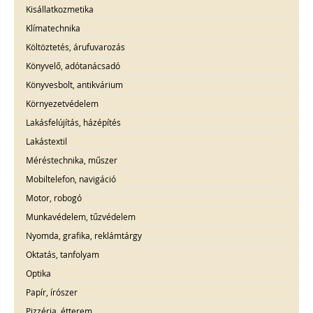
Kisállatkozmetika
Klímatechnika
Költöztetés, árufuvarozás
Könyvelő, adótanácsadó
Könyvesbolt, antikvárium
Környezetvédelem
Lakásfelújítás, házépítés
Lakástextil
Méréstechnika, műszer
Mobiltelefon, navigáció
Motor, robogó
Munkavédelem, tűzvédelem
Nyomda, grafika, reklámtárgy
Oktatás, tanfolyam
Optika
Papír, írószer
Pizzéria, étterem