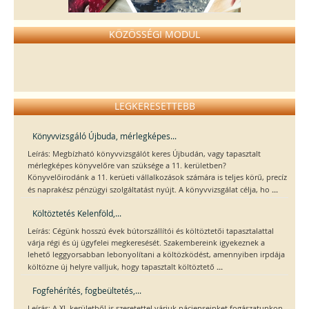
KÖZÖSSÉGI MODUL
LEGKERESETTEBB
Könyvvizsgáló Újbuda, mérlegképes...
Leírás: Megbízható könyvvizsgálót keres Újbudán, vagy tapasztalt
mérlegképes könyvelőre van szüksége a 11. kerületben?
Könyvelőirodánk a 11. kerüeti vállalkozások számára is teljes körű, precíz
...
és naprakész pénzügyi szolgáltatást nyújt. A könyvvizsgálat célja, ho
Költöztetés Kelenföld,...
Leírás: Cégünk hosszú évek bútorszállítói és költöztetői tapasztalattal
várja régi és új ügyfelei megkeresését. Szakembereink igyekeznek a
lehető leggyorsabban lebonyolítani a költözködést, amennyiben irpdája
...
költözne új helyre valljuk, hogy tapasztalt költöztető
Fogfehérítés, fogbeültetés,...
Leírás: A XI. kerületből is szeretettel várjuk pácienseinket fogászatunkon,