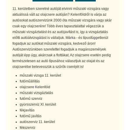
11. kerületben szeretné autóját elvinni műszaki vizsgára vagy
aktuálissá vált az olajcsere autóján? Kelenföldről is várja az
autósokat autószervizünk 2000 óta műszaki vizsgára vagy akár
csak egy olajcserére! Több éves tapasztalattal végezzük a
műszaki vizsgáztatást és az autójavítást is, így a vizsgáztatás
előtti autóátvizsgálást is vállaljuk. Márka - és típusfüggetlenül
fogadjuk az autókat műszaki vizsgára, kedvező áron!
Autószervizünkben szeretettel fogadjuk a magánszemélyek
autóját épp úgy, akárcsak a flottákat. Az olajcsere esetén pedig
természetesen az autó típusához választjuk az olajat és az
olajcserébe belevesszük a szűrők cseréjét is!
műszaki vizsga 11. kerület
futóműállítás
olajcsere Kelenföld
műszaki vizsgáztatás
futómű szerviz
gyorsszerviz XI. kerület
fékjavítás
futómű javítás
autószerviz 11. kerület
fékszerviz