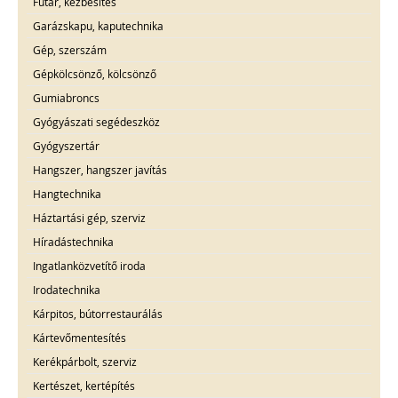
Futár, kézbesítés
Garázskapu, kaputechnika
Gép, szerszám
Gépkölcsönző, kölcsönző
Gumiabroncs
Gyógyászati segédeszköz
Gyógyszertár
Hangszer, hangszer javítás
Hangtechnika
Háztartási gép, szerviz
Híradástechnika
Ingatlanközvetítő iroda
Irodatechnika
Kárpitos, bútorrestaurálás
Kártevőmentesítés
Kerékpárbolt, szerviz
Kertészet, kertépítés