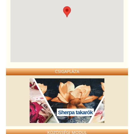
CSIGAPLÁZA
Sherpa takarók
KÖZÖSSÉGI MODUL