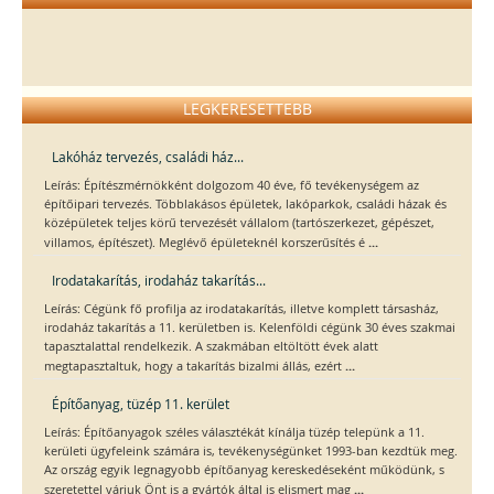
LEGKERESETTEBB
Lakóház tervezés, családi ház...
Leírás: Építészmérnökként dolgozom 40 éve, fő tevékenységem az
építőipari tervezés. Többlakásos épületek, lakóparkok, családi házak és
középületek teljes körű tervezését vállalom (tartószerkezet, gépészet,
...
villamos, építészet). Meglévő épületeknél korszerűsítés é
Irodatakarítás, irodaház takarítás...
Leírás: Cégünk fő profilja az irodatakarítás, illetve komplett társasház,
irodaház takarítás a 11. kerületben is. Kelenföldi cégünk 30 éves szakmai
tapasztalattal rendelkezik. A szakmában eltöltött évek alatt
...
megtapasztaltuk, hogy a takarítás bizalmi állás, ezért
Építőanyag, tüzép 11. kerület
Leírás: Építőanyagok széles választékát kínálja tüzép telepünk a 11.
kerületi ügyfeleink számára is, tevékenységünket 1993-ban kezdtük meg.
Az ország egyik legnagyobb építőanyag kereskedéseként működünk, s
...
szeretettel várjuk Önt is a gyártók által is elismert mag