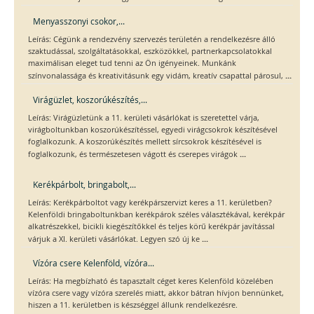
Menyasszonyi csokor,...
Leírás: Cégünk a rendezvény szervezés területén a rendelkezésre álló
szaktudással, szolgáltatásokkal, eszközökkel, partnerkapcsolatokkal
maximálisan eleget tud tenni az Ön igényeinek. Munkánk
...
színvonalassága és kreativitásunk egy vidám, kreatív csapattal párosul,
Virágüzlet, koszorúkészítés,...
Leírás: Virágüzletünk a 11. kerületi vásárlókat is szeretettel várja,
virágboltunkban koszorúkészítéssel, egyedi virágcsokrok készítésével
foglalkozunk. A koszorúkészítés mellett sírcsokrok készítésével is
...
foglalkozunk, és természetesen vágott és cserepes virágok
Kerékpárbolt, bringabolt,...
Leírás: Kerékpárboltot vagy kerékpárszervizt keres a 11. kerületben?
Kelenföldi bringaboltunkban kerékpárok széles választékával, kerékpár
alkatrészekkel, bicikli kiegészítőkkel és teljes körű kerékpár javítással
...
várjuk a XI. kerületi vásárlókat. Legyen szó új ke
Vízóra csere Kelenföld, vízóra...
Leírás: Ha megbízható és tapasztalt céget keres Kelenföld közelében
vízóra csere vagy vízóra szerelés miatt, akkor bátran hívjon bennünket,
hiszen a 11. kerületben is készséggel állunk rendelkezésre.