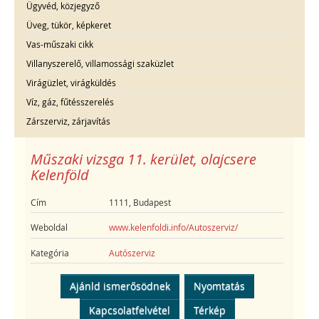
Ügyvéd, közjegyző
Üveg, tükör, képkeret
Vas-műszaki cikk
Villanyszerelő, villamossági szaküzlet
Virágüzlet, virágküldés
Víz, gáz, fűtésszerelés
Zárszerviz, zárjavítás
Műszaki vizsga 11. kerület, olajcsere
Kelenföld
Cím
1111, Budapest
Weboldal
www.kelenfoldi.info/Autoszerviz/
Kategória
Autószerviz
Ajánld ismerősödnek
Nyomtatás
Kapcsolatfelvétel
Térkép