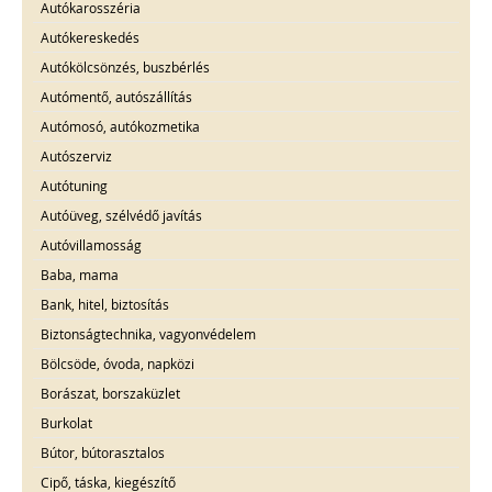
Autókarosszéria
Autókereskedés
Autókölcsönzés, buszbérlés
Autómentő, autószállítás
Autómosó, autókozmetika
Autószerviz
Autótuning
Autóüveg, szélvédő javítás
Autóvillamosság
Baba, mama
Bank, hitel, biztosítás
Biztonságtechnika, vagyonvédelem
Bölcsöde, óvoda, napközi
Borászat, borszaküzlet
Burkolat
Bútor, bútorasztalos
Cipő, táska, kiegészítő