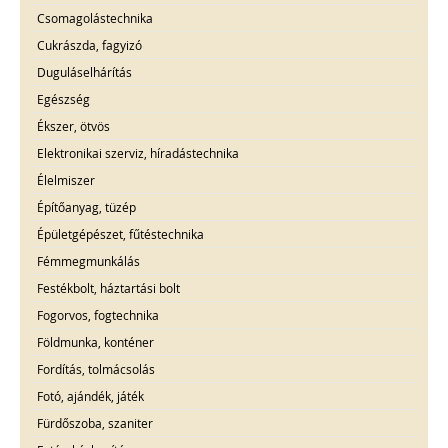
Csomagolástechnika
Cukrászda, fagyizó
Duguláselhárítás
Egészség
Ékszer, ötvös
Elektronikai szerviz, híradástechnika
Élelmiszer
Építőanyag, tüzép
Épületgépészet, fűtéstechnika
Fémmegmunkálás
Festékbolt, háztartási bolt
Fogorvos, fogtechnika
Földmunka, konténer
Fordítás, tolmácsolás
Fotó, ajándék, játék
Fürdőszoba, szaniter