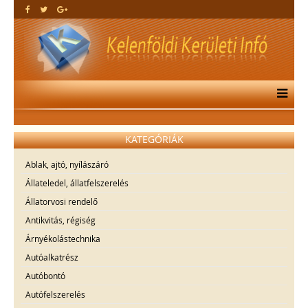
KATEGÓRIÁK
Ablak, ajtó, nyílászáró
Állateledel, állatfelszerelés
Állatorvosi rendelő
Antikvitás, régiség
Árnyékolástechnika
Autóalkatrész
Autóbontó
Autófelszerelés