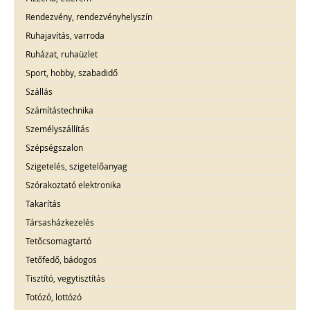
Rendezvény, rendezvényhelyszín
Ruhajavítás, varroda
Ruházat, ruhaüzlet
Sport, hobby, szabadidő
Szállás
Számítástechnika
Személyszállítás
Szépségszalon
Szigetelés, szigetelőanyag
Szórakoztató elektronika
Takarítás
Társasházkezelés
Tetőcsomagtartó
Tetőfedő, bádogos
Tisztító, vegytisztítás
Totózó, lottózó