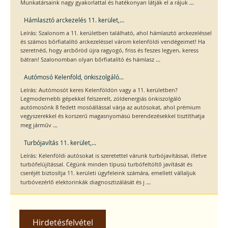
...
Munkatársaink nagy gyakorlattal és hatékonyan látják el a rájuk
Hámlasztó arckezelés 11. kerület,...
Leírás: Szalonom a 11. kerületben található, ahol hámlasztó arckezeléssel
és számos bőrfiatalító arckezeléssel várom kelenföldi vendégeimet! Ha
szeretnéd, hogy arcbőröd újra ragyogó, friss és feszes legyen, keress
...
bátran! Szalonomban olyan bőrfiatalító és hámlasz
Autómosó Kelenföld, önkiszolgáló...
Leírás: Autómosót keres Kelenföldön vagy a 11. kerületben?
Legmodernebb gépekkel felszerelt, zöldenergiás önkiszolgáló
autómosónk 8 fedett mosóállással várja az autósokat, ahol prémium
vegyszerekkel és korszerű magasnyomású berendezésekkel tisztíthatja
...
meg járműv
Turbójavítás 11. kerület,...
Leírás: Kelenföldi autósokat is szeretettel várunk turbójavítással, illetve
turbófelújítással. Cégünk minden típusú turbófeltöltő javítását és
cseréjét biztosítja 11. kerületi ügyfeleink számára, emellett vállaljuk
...
turbóvezérlő elektorinkák diagnosztizálását és j
Hirdetésfelvétel