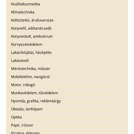
Kisállatkozmetika
Klímatechnika
Költöztetés, árufuvarozás
Könyvelő, adótanácsadó
Könyvesbolt, antikvárium
Környezetvédelem
Lakásfelújítás, házépítés
Lakástextil
Méréstechnika, műszer
Mobiltelefon, navigáció
Motor, robogó
Munkavédelem, tűzvédelem
Nyomda, grafika, reklámtárgy
Oktatás, tanfolyam
Optika
Papír, írószer
Pizzéria, étterem