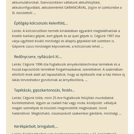
akkumulátorokat. Szervizünkben vállalunk akkufelújítást,
akkukonfigurálást, akkubemérést GARANCIÁVAL. Jöjjön el üzletünkbe a
...
XI. kerületből
Építőgép kölcsönzés Kelenföld,...
Leírás: A kölcsönzőben termék kínálatában egyaránt megtalálhatóak a
kisebb barkács gépek, kert gépek és az ipari gépek is. Cégünk 1997 óta
várja ügyfeleit kíváló minőségű és állaptú gépekkel két üzletben is.
...
Gépeink csúcs minőséget képviselnek, a kölcsönzés lehet
Redőnycsere, nyílászáró XI....
Leírás: Cégünk 1996 óta foglalkozik árnyékolástechnikai termékek és a
hozzá kapcsolódó termékek forgalmazásával, szerelésével. A szakmában
eltöltött évek alatt azt tapasztaltuk, hogy az építkezők már a ház illetve új
...
lakás tervezésekor gondolnak az árnyékolókra,
Tapétázás, gipszkartonozás, festés...
Leírás: Cégünk több, mint 25 éve foglalkozik felújítási munkálatok
kivitelezésével, legyen az családi ház vagy iroda, középület. vállaljuk
magán személyek és közületi megrendelők megbízásait, rövid
...
határidővel. Megbízható, összeszokott szakember gárdánk, minőségi
Kerékpárbolt, bringabolt,...