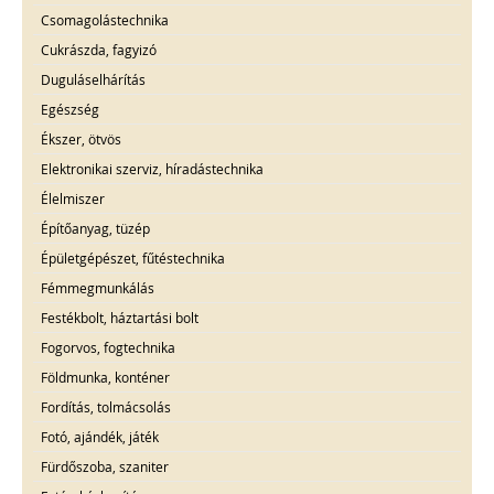
Csomagolástechnika
Cukrászda, fagyizó
Duguláselhárítás
Egészség
Ékszer, ötvös
Elektronikai szerviz, híradástechnika
Élelmiszer
Építőanyag, tüzép
Épületgépészet, fűtéstechnika
Fémmegmunkálás
Festékbolt, háztartási bolt
Fogorvos, fogtechnika
Földmunka, konténer
Fordítás, tolmácsolás
Fotó, ajándék, játék
Fürdőszoba, szaniter