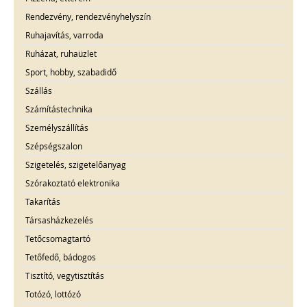
Rendezvény, rendezvényhelyszín
Ruhajavítás, varroda
Ruházat, ruhaüzlet
Sport, hobby, szabadidő
Szállás
Számítástechnika
Személyszállítás
Szépségszalon
Szigetelés, szigetelőanyag
Szórakoztató elektronika
Takarítás
Társasházkezelés
Tetőcsomagtartó
Tetőfedő, bádogos
Tisztító, vegytisztítás
Totózó, lottózó