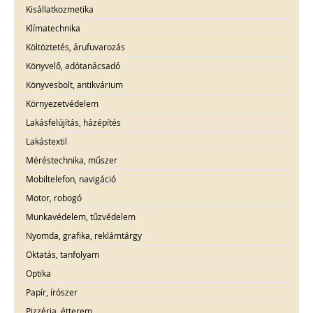
Kisállatkozmetika
Klímatechnika
Költöztetés, árufuvarozás
Könyvelő, adótanácsadó
Könyvesbolt, antikvárium
Környezetvédelem
Lakásfelújítás, házépítés
Lakástextil
Méréstechnika, műszer
Mobiltelefon, navigáció
Motor, robogó
Munkavédelem, tűzvédelem
Nyomda, grafika, reklámtárgy
Oktatás, tanfolyam
Optika
Papír, írószer
Pizzéria, étterem