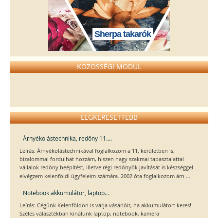
Sherpa takarók
KÖZÖSSÉGI MODUL
LEGKERESETTEBB
Árnyékolástechnika, redőny 11....
Leírás: Árnyékolástechnikával foglalkozom a 11. kerületben is,
bizalommal fordulhat hozzám, hiszen nagy szakmai tapasztalattal
vállalok redőny beépítést, illetve régi redőnyök javítását is készséggel
...
elvégzem kelenföldi ügyfeleim számára. 2002 óta foglalkozom árn
Notebook akkumulátor, laptop...
Leírás: Cégünk Kelenföldön is várja vásárlóit, ha akkumulátort keres!
Széles választékban kínálunk laptop, notebook, kamera