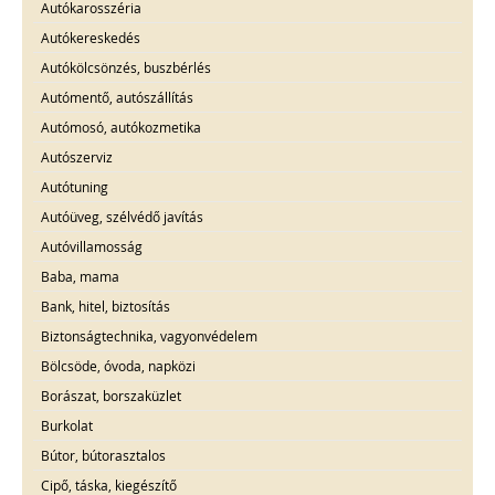
Autókarosszéria
Autókereskedés
Autókölcsönzés, buszbérlés
Autómentő, autószállítás
Autómosó, autókozmetika
Autószerviz
Autótuning
Autóüveg, szélvédő javítás
Autóvillamosság
Baba, mama
Bank, hitel, biztosítás
Biztonságtechnika, vagyonvédelem
Bölcsöde, óvoda, napközi
Borászat, borszaküzlet
Burkolat
Bútor, bútorasztalos
Cipő, táska, kiegészítő