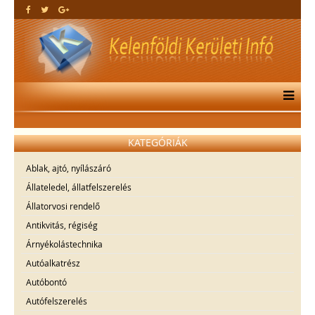
KATEGÓRIÁK
Ablak, ajtó, nyílászáró
Állateledel, állatfelszerelés
Állatorvosi rendelő
Antikvitás, régiség
Árnyékolástechnika
Autóalkatrész
Autóbontó
Autófelszerelés