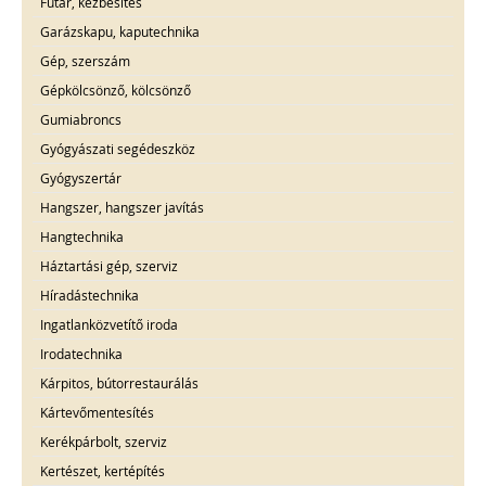
Futár, kézbesítés
Garázskapu, kaputechnika
Gép, szerszám
Gépkölcsönző, kölcsönző
Gumiabroncs
Gyógyászati segédeszköz
Gyógyszertár
Hangszer, hangszer javítás
Hangtechnika
Háztartási gép, szerviz
Híradástechnika
Ingatlanközvetítő iroda
Irodatechnika
Kárpitos, bútorrestaurálás
Kártevőmentesítés
Kerékpárbolt, szerviz
Kertészet, kertépítés