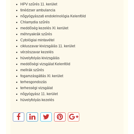
HPV szűrés 11. kerület
tinédzser ambulancia
nőgyógyászati endokrinológia Kelenföld
Chlamydia szűrés
meddőség kezelés XI. kerület
méhnyakrák szűrés
Cytológiai mintavétel
cikluszavar kivizsgálás 11. kerület
vérzészavar kezelés
hüvelyfolyás kivizsgálás
meddőségi vizsgálat Kelenföld
mellrák szűrés
fogamzásgátlás XI. kerület
terhesgondozás
terhességi vizsgálat
nőgyógyász 11. kerület
hüvelyfolyás kezelés