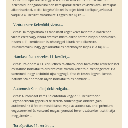
Leírás: Kerékpárboltot vagy kerékpárszervizt keres a 11. kerületben?
Kelenföldi bringaboltunkban kerékpárok széles választékával, kerékpár
alkatrészekkel, bicikli kiegészítőkkel és teljes körű kerékpár javítással
...
várjuk a XI. kerületi vásárlókat. Legyen szó új ke
Vízóra csere Kelenföld, vízóra...
Leírás: Ha megbízható és tapasztalt céget keres Kelenföld közelében
vízóra csere vagy vízóra szerelés miatt, akkor bátran hívjon bennünket,
hiszen a 11. kerületben is készséggel állunk rendelkezésre.
...
Munkatársaink nagy gyakorlattal és hatékonyan látják el a rájuk
Hámlasztó arckezelés 11. kerület,...
Leírás: Szalonom a 11. kerületben található, ahol hámlasztó arckezeléssel
és számos bőrfiatalító arckezeléssel várom kelenföldi vendégeimet! Ha
szeretnéd, hogy arcbőröd újra ragyogó, friss és feszes legyen, keress
...
bátran! Szalonomban olyan bőrfiatalító és hámlasz
Autómosó Kelenföld, önkiszolgáló...
Leírás: Autómosót keres Kelenföldön vagy a 11. kerületben?
Legmodernebb gépekkel felszerelt, zöldenergiás önkiszolgáló
autómosónk 8 fedett mosóállással várja az autósokat, ahol prémium
vegyszerekkel és korszerű magasnyomású berendezésekkel tisztíthatja
...
meg járműv
Turbójavítás 11. kerület,...