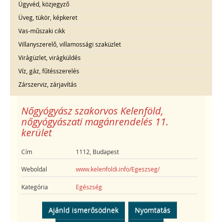
Ügyvéd, közjegyző
Üveg, tükör, képkeret
Vas-műszaki cikk
Villanyszerelő, villamossági szaküzlet
Virágüzlet, virágküldés
Víz, gáz, fűtésszerelés
Zárszerviz, zárjavítás
Nőgyógyász szakorvos Kelenföld,
nőgyógyászati magánrendelés 11.
kerület
Cím
1112, Budapest
Weboldal
www.kelenfoldi.info/Egeszseg/
Kategória
Egészség
Ajánld ismerősödnek
Nyomtatás