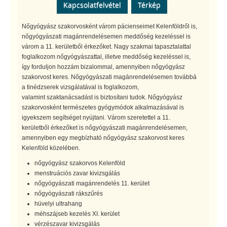
Kapcsolatfelvétel
Térkép
Nőgyógyász szakorvosként várom pácienseimet Kelenföldről is,
nőgyógyászati magánrendelésemen meddőség kezeléssel is
várom a 11. kerületből érkezőket. Nagy szakmai tapasztalattal
foglalkozom nőgyógyászattal, illetve meddőség kezeléssel is,
így forduljon hozzám bizalommal, amennyiben nőgyógyász
szakorvost keres. Nőgyógyászati magánrendelésemen továbbá
a tinédzserek vizsgálatával is foglalkozom,
valamint szaktanácsadást is biztosítani tudok. Nőgyógyász
szakorvosként természetes gyógymódok alkalmazásával is
igyekszem segítséget nyújtani. Várom szeretettel a 11.
kerületből érkezőket is nőgyógyászati magánrendelésemen,
amennyiben egy megbízható nőgyógyász szakorvost keres
Kelenföld közelében.
nőgyógyász szakorvos Kelenföld
menstruációs zavar kivizsgálás
nőgyógyászati magánrendelés 11. kerület
nőgyógyászati rákszűrés
hüvelyi ultrahang
méhszájseb kezelés XI. kerület
vérzészavar kivizsgálás