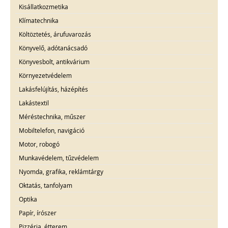
Kisállatkozmetika
Klímatechnika
Költöztetés, árufuvarozás
Könyvelő, adótanácsadó
Könyvesbolt, antikvárium
Környezetvédelem
Lakásfelújítás, házépítés
Lakástextil
Méréstechnika, műszer
Mobiltelefon, navigáció
Motor, robogó
Munkavédelem, tűzvédelem
Nyomda, grafika, reklámtárgy
Oktatás, tanfolyam
Optika
Papír, írószer
Pizzéria, étterem