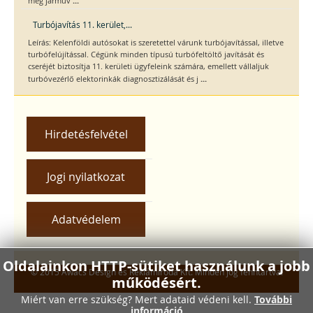
...
meg járműv
Turbójavítás 11. kerület,...
Leírás: Kelenföldi autósokat is szeretettel várunk turbójavítással, illetve
turbófelújítással. Cégünk minden típusú turbófeltöltő javítását és
cseréjét biztosítja 11. kerületi ügyfeleink számára, emellett vállaljuk
...
turbóvezérlő elektorinkák diagnosztizálását és j
Hirdetésfelvétel
Jogi nyilatkozat
Adatvédelem
Oldalainkon HTTP-sütiket használunk a jobb
© 2015 Awacs Design és Reklámiroda Kft. Minden jog fenntartva.
működésért.
Miért van erre szükség? Mert adataid védeni kell.
További
információ