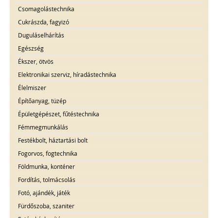
Csomagolástechnika
Cukrászda, fagyizó
Duguláselhárítás
Egészség
Ékszer, ötvös
Elektronikai szerviz, híradástechnika
Élelmiszer
Építőanyag, tüzép
Épületgépészet, fűtéstechnika
Fémmegmunkálás
Festékbolt, háztartási bolt
Fogorvos, fogtechnika
Földmunka, konténer
Fordítás, tolmácsolás
Fotó, ajándék, játék
Fürdőszoba, szaniter