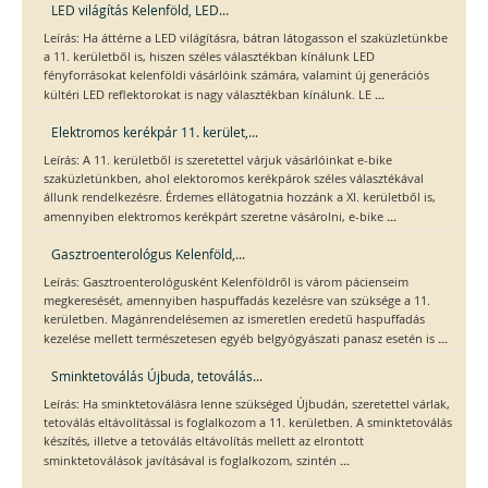
LED világítás Kelenföld, LED...
Leírás: Ha áttérne a LED világításra, bátran látogasson el szaküzletünkbe
a 11. kerületből is, hiszen széles választékban kínálunk LED
fényforrásokat kelenföldi vásárlóink számára, valamint új generációs
...
kültéri LED reflektorokat is nagy választékban kínálunk. LE
Elektromos kerékpár 11. kerület,...
Leírás: A 11. kerületből is szeretettel várjuk vásárlóinkat e-bike
szaküzletünkben, ahol elektoromos kerékpárok széles választékával
állunk rendelkezésre. Érdemes ellátogatnia hozzánk a XI. kerületből is,
...
amennyiben elektromos kerékpárt szeretne vásárolni, e-bike
Gasztroenterológus Kelenföld,...
Leírás: Gasztroenterológusként Kelenföldről is várom pácienseim
megkeresését, amennyiben haspuffadás kezelésre van szüksége a 11.
kerületben. Magánrendelésemen az ismeretlen eredetű haspuffadás
...
kezelése mellett természetesen egyéb belgyógyászati panasz esetén is
Sminktetoválás Újbuda, tetoválás...
Leírás: Ha sminktetoválásra lenne szükséged Újbudán, szeretettel várlak,
tetoválás eltávolítással is foglalkozom a 11. kerületben. A sminktetoválás
készítés, illetve a tetoválás eltávolítás mellett az elrontott
...
sminktetoválások javításával is foglalkozom, szintén