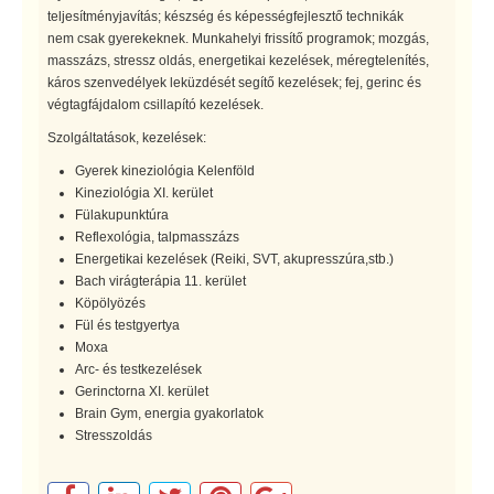
teljesítményjavítás; készség és képességfejlesztő technikák
nem csak gyerekeknek. Munkahelyi frissítő programok; mozgás,
masszázs, stressz oldás, energetikai kezelések, méregtelenítés,
káros szenvedélyek leküzdését segítő kezelések; fej, gerinc és
végtagfájdalom csillapító kezelések.
Szolgáltatások, kezelések:
Gyerek kineziológia Kelenföld
Kineziológia XI. kerület
Fülakupunktúra
Reflexológia, talpmasszázs
Energetikai kezelések (Reiki, SVT, akupresszúra,stb.)
Bach virágterápia 11. kerület
Köpölyözés
Fül és testgyertya
Moxa
Arc- és testkezelések
Gerinctorna XI. kerület
Brain Gym, energia gyakorlatok
Stresszoldás