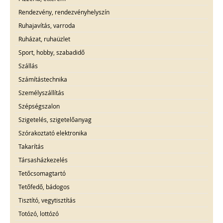
Rendezvény, rendezvényhelyszín
Ruhajavítás, varroda
Ruházat, ruhaüzlet
Sport, hobby, szabadidő
Szállás
Számítástechnika
Személyszállítás
Szépségszalon
Szigetelés, szigetelőanyag
Szórakoztató elektronika
Takarítás
Társasházkezelés
Tetőcsomagtartó
Tetőfedő, bádogos
Tisztító, vegytisztítás
Totózó, lottózó