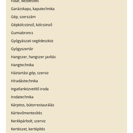
Futár, kézbesítés
Garázskapu, kaputechnika
Gép, szerszám
Gépkölcsönző, kölcsönző
Gumiabroncs
Gyógyászati segédeszköz
Gyógyszertár
Hangszer, hangszer javítás
Hangtechnika
Háztartási gép, szerviz
Híradástechnika
Ingatlanközvetítő iroda
Irodatechnika
Kárpitos, bútorrestaurálás
Kártevőmentesítés
Kerékpárbolt, szerviz
Kertészet, kertépítés