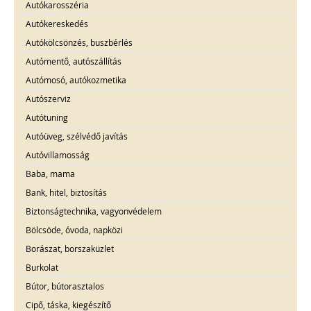
Autókarosszéria
Autókereskedés
Autókölcsönzés, buszbérlés
Autómentő, autószállítás
Autómosó, autókozmetika
Autószerviz
Autótuning
Autóüveg, szélvédő javítás
Autóvillamosság
Baba, mama
Bank, hitel, biztosítás
Biztonságtechnika, vagyonvédelem
Bölcsöde, óvoda, napközi
Borászat, borszaküzlet
Burkolat
Bútor, bútorasztalos
Cipő, táska, kiegészítő