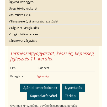
Ügyvéd, közjegyző
Üveg, tükör, képkeret
Vas-műszaki cikk
Villanyszerelő, villamossági szaküzlet
Virágüzlet, virágküldés
Víz, gáz, fűtésszerelés
Zárszerviz, zárjavítás
Természetgyógyászat, készség, képesség
fejlesztés 11. kerület
Cím
Budapest
Kategória
Egészség
Ajánld ismerősödnek
Nyomtatás
Kapcsolatfelvétel
Térkép
Gyermek kineziológia, egyéni és csoportos, tanulási