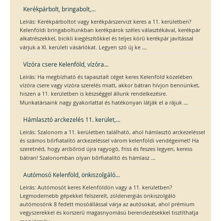
Kerékpárbolt, bringabolt,...
Leírás: Kerékpárboltot vagy kerékpárszervizt keres a 11. kerületben?
Kelenföldi bringaboltunkban kerékpárok széles választékával, kerékpár
alkatrészekkel, bicikli kiegészítőkkel és teljes körű kerékpár javítással
...
várjuk a XI. kerületi vásárlókat. Legyen szó új ke
Vízóra csere Kelenföld, vízóra...
Leírás: Ha megbízható és tapasztalt céget keres Kelenföld közelében
vízóra csere vagy vízóra szerelés miatt, akkor bátran hívjon bennünket,
hiszen a 11. kerületben is készséggel állunk rendelkezésre.
...
Munkatársaink nagy gyakorlattal és hatékonyan látják el a rájuk
Hámlasztó arckezelés 11. kerület,...
Leírás: Szalonom a 11. kerületben található, ahol hámlasztó arckezeléssel
és számos bőrfiatalító arckezeléssel várom kelenföldi vendégeimet! Ha
szeretnéd, hogy arcbőröd újra ragyogó, friss és feszes legyen, keress
...
bátran! Szalonomban olyan bőrfiatalító és hámlasz
Autómosó Kelenföld, önkiszolgáló...
Leírás: Autómosót keres Kelenföldön vagy a 11. kerületben?
Legmodernebb gépekkel felszerelt, zöldenergiás önkiszolgáló
autómosónk 8 fedett mosóállással várja az autósokat, ahol prémium
vegyszerekkel és korszerű magasnyomású berendezésekkel tisztíthatja