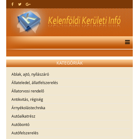
KATEGÓRIÁK
Ablak, ajtó, nyílászáró
Állateledel, állatfelszerelés
Állatorvosi rendelő
Antikvitás, régiség
Árnyékolástechnika
Autóalkatrész
Autóbontó
Autófelszerelés