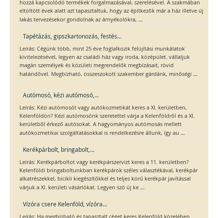
hozzá kapcsolódó termékek forgalmazásával, szerelésével. A szakmában
eltöltött évek alatt azt tapasztaltuk, hogy az építkezők már a ház illetve új
...
lakás tervezésekor gondolnak az árnyékolókra,
Tapétázás, gipszkartonozás, festés...
Leírás: Cégünk több, mint 25 éve foglalkozik felújítási munkálatok
kivitelezésével, legyen az családi ház vagy iroda, középület. vállaljuk
magán személyek és közületi megrendelők megbízásait, rövid
...
határidővel. Megbízható, összeszokott szakember gárdánk, minőségi
Autómosó, kézi autómosó,...
Leírás: Kézi autómosót vagy autókozmetikát keres a XI. kerületben,
Kelenföldön? Kézi autómosónk szeretettel várja a Kelenföldről és a XI.
kerületből érkező autósokat. A hagyományos autómosás mellett
...
autókozmetikai szolgáltatásokkal is rendelkezésre állunk, így au
Kerékpárbolt, bringabolt,...
Leírás: Kerékpárboltot vagy kerékpárszervizt keres a 11. kerületben?
Kelenföldi bringaboltunkban kerékpárok széles választékával, kerékpár
alkatrészekkel, bicikli kiegészítőkkel és teljes körű kerékpár javítással
...
várjuk a XI. kerületi vásárlókat. Legyen szó új ke
Vízóra csere Kelenföld, vízóra...
Leírás: Ha megbízható és tapasztalt céget keres Kelenföld közelében