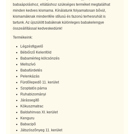
babaápoláshoz, ellátáshoz szükséges terméket megtalálhat
minden kedves kismama. Kínálatunk folyamatosan bővül,
kismamáknak mindenféle stílusú és fazonú terhesruhát is
tartunk. Az újszülött babáknak különleges babakelengye
összeállítással kedveskedünk!
Termékeink:
Légzésfigyelő
Bébiőrző Kelenföld
Babamérleg kölcsönzés
Mellszívó
Babafürdetés
Pelenkázás
Fürdõlepedõ 11. kerület
Szoptatós párna
Ruhabizományi
Járássegítõ
Kókuszmatrac
Baldahinvas XI. kerület
Kenguru
Babacipõ
Játszószõnyeg 11. kerület