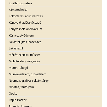
Kisállatkozmetika
Klímatechnika
Költöztetés, árufuvarozás
Könyvelő, adótanácsadó
Könyvesbolt, antikvárium
Környezetvédelem
Lakásfelújítás, házépítés
Lakástextil
Méréstechnika, műszer
Mobiltelefon, navigáció
Motor, robogó
Munkavédelem, tűzvédelem
Nyomda, grafika, reklámtárgy
Oktatás, tanfolyam
Optika
Papír, írószer
Pizzéria, étterem