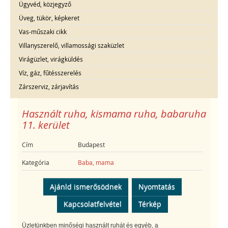
Ügyvéd, közjegyző
Üveg, tükör, képkeret
Vas-műszaki cikk
Villanyszerelő, villamossági szaküzlet
Virágüzlet, virágküldés
Víz, gáz, fűtésszerelés
Zárszerviz, zárjavítás
Használt ruha, kismama ruha, babaruha
11. kerület
Cím
Budapest
Kategória
Baba, mama
Ajánld ismerősödnek
Nyomtatás
Kapcsolatfelvétel
Térkép
Üzletünkben minőségi használt ruhát és egyéb, a