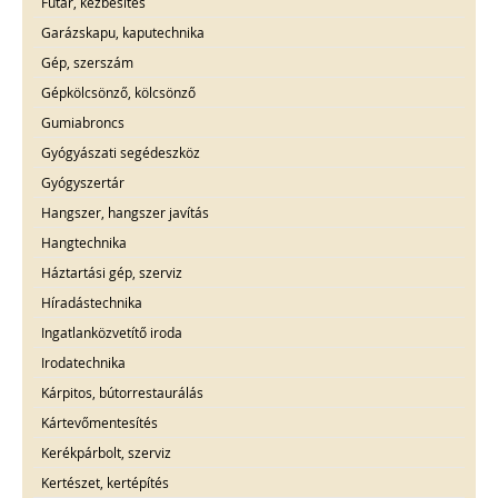
Futár, kézbesítés
Garázskapu, kaputechnika
Gép, szerszám
Gépkölcsönző, kölcsönző
Gumiabroncs
Gyógyászati segédeszköz
Gyógyszertár
Hangszer, hangszer javítás
Hangtechnika
Háztartási gép, szerviz
Híradástechnika
Ingatlanközvetítő iroda
Irodatechnika
Kárpitos, bútorrestaurálás
Kártevőmentesítés
Kerékpárbolt, szerviz
Kertészet, kertépítés