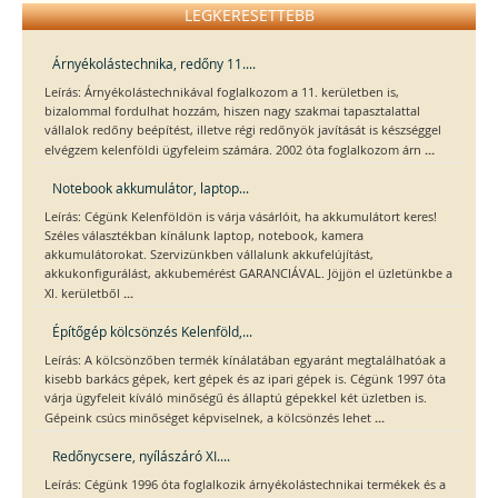
LEGKERESETTEBB
Árnyékolástechnika, redőny 11....
Leírás: Árnyékolástechnikával foglalkozom a 11. kerületben is,
bizalommal fordulhat hozzám, hiszen nagy szakmai tapasztalattal
vállalok redőny beépítést, illetve régi redőnyök javítását is készséggel
...
elvégzem kelenföldi ügyfeleim számára. 2002 óta foglalkozom árn
Notebook akkumulátor, laptop...
Leírás: Cégünk Kelenföldön is várja vásárlóit, ha akkumulátort keres!
Széles választékban kínálunk laptop, notebook, kamera
akkumulátorokat. Szervizünkben vállalunk akkufelújítást,
akkukonfigurálást, akkubemérést GARANCIÁVAL. Jöjjön el üzletünkbe a
...
XI. kerületből
Építőgép kölcsönzés Kelenföld,...
Leírás: A kölcsönzőben termék kínálatában egyaránt megtalálhatóak a
kisebb barkács gépek, kert gépek és az ipari gépek is. Cégünk 1997 óta
várja ügyfeleit kíváló minőségű és állaptú gépekkel két üzletben is.
...
Gépeink csúcs minőséget képviselnek, a kölcsönzés lehet
Redőnycsere, nyílászáró XI....
Leírás: Cégünk 1996 óta foglalkozik árnyékolástechnikai termékek és a