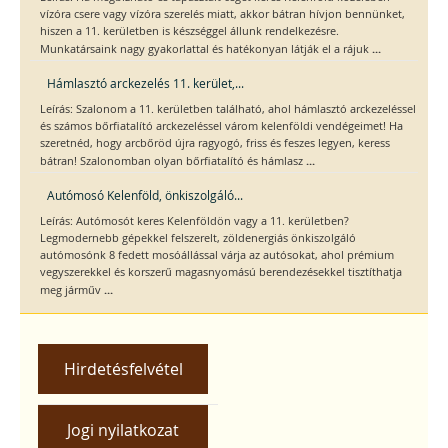
vízóra csere vagy vízóra szerelés miatt, akkor bátran hívjon bennünket,
hiszen a 11. kerületben is készséggel állunk rendelkezésre.
...
Munkatársaink nagy gyakorlattal és hatékonyan látják el a rájuk
Hámlasztó arckezelés 11. kerület,...
Leírás: Szalonom a 11. kerületben található, ahol hámlasztó arckezeléssel
és számos bőrfiatalító arckezeléssel várom kelenföldi vendégeimet! Ha
szeretnéd, hogy arcbőröd újra ragyogó, friss és feszes legyen, keress
...
bátran! Szalonomban olyan bőrfiatalító és hámlasz
Autómosó Kelenföld, önkiszolgáló...
Leírás: Autómosót keres Kelenföldön vagy a 11. kerületben?
Legmodernebb gépekkel felszerelt, zöldenergiás önkiszolgáló
autómosónk 8 fedett mosóállással várja az autósokat, ahol prémium
vegyszerekkel és korszerű magasnyomású berendezésekkel tisztíthatja
...
meg járműv
Hirdetésfelvétel
Jogi nyilatkozat