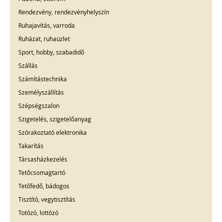
Rendezvény, rendezvényhelyszín
Ruhajavítás, varroda
Ruházat, ruhaüzlet
Sport, hobby, szabadidő
Szállás
Számítástechnika
Személyszállítás
Szépségszalon
Szigetelés, szigetelőanyag
Szórakoztató elektronika
Takarítás
Társasházkezelés
Tetőcsomagtartó
Tetőfedő, bádogos
Tisztító, vegytisztítás
Totózó, lottózó