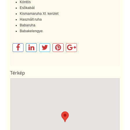
Köntös
Esõkabát
Kismamaruha XI. kerület
Használt ruha
Babaruha
Babakelengye
Térkép