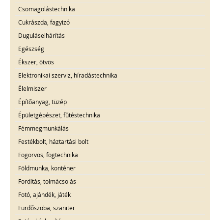
Csomagolástechnika
Cukrászda, fagyizó
Duguláselhárítás
Egészség
Ékszer, ötvös
Elektronikai szerviz, híradástechnika
Élelmiszer
Építőanyag, tüzép
Épületgépészet, fűtéstechnika
Fémmegmunkálás
Festékbolt, háztartási bolt
Fogorvos, fogtechnika
Földmunka, konténer
Fordítás, tolmácsolás
Fotó, ajándék, játék
Fürdőszoba, szaniter