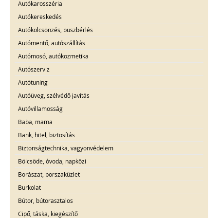
Autókarosszéria
Autókereskedés
Autókölcsönzés, buszbérlés
Autómentő, autószállítás
Autómosó, autókozmetika
Autószerviz
Autótuning
Autóüveg, szélvédő javítás
Autóvillamosság
Baba, mama
Bank, hitel, biztosítás
Biztonságtechnika, vagyonvédelem
Bölcsöde, óvoda, napközi
Borászat, borszaküzlet
Burkolat
Bútor, bútorasztalos
Cipő, táska, kiegészítő