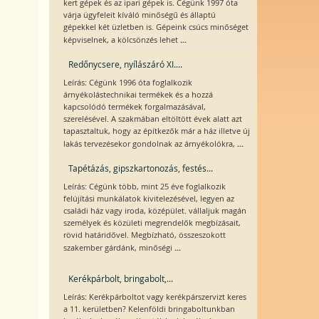
kert gépek és az ipari gépek is. Cégünk 1997 óta
várja ügyfeleit kíváló minőségű és állaptú
gépekkel két üzletben is. Gépeink csúcs minőséget
...
képviselnek, a kölcsönzés lehet
Redőnycsere, nyílászáró XI....
Leírás: Cégünk 1996 óta foglalkozik
árnyékolástechnikai termékek és a hozzá
kapcsolódó termékek forgalmazásával,
szerelésével. A szakmában eltöltött évek alatt azt
tapasztaltuk, hogy az építkezők már a ház illetve új
...
lakás tervezésekor gondolnak az árnyékolókra,
Tapétázás, gipszkartonozás, festés...
Leírás: Cégünk több, mint 25 éve foglalkozik
felújítási munkálatok kivitelezésével, legyen az
családi ház vagy iroda, középület. vállaljuk magán
személyek és közületi megrendelők megbízásait,
rövid határidővel. Megbízható, összeszokott
...
szakember gárdánk, minőségi
Kerékpárbolt, bringabolt,...
Leírás: Kerékpárboltot vagy kerékpárszervizt keres
a 11. kerületben? Kelenföldi bringaboltunkban