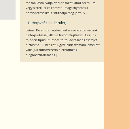
mosóállással várja az autósokat, ahol prémium
vegyszerekkel és korszerű magasnyomású
...
berendezésekkel tisztíthatja meg járműv
Turbójavítás 11. kerület,...
Leírás: Kelenföldi autósokat is szeretettel várunk
turbójavítással, illetve turbófelújítással. Cégünk
minden típusú turbófeltöltő javítását és cseréjét
biztosítja 11. kerületi ügyfeleink számára, emellett
vállaljuk turbóvezérlő elektorinkák
...
diagnosztizálását és j