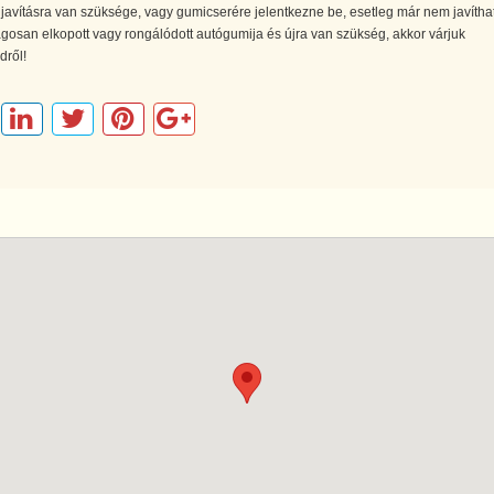
avításra van szüksége, vagy gumicserére jelentkezne be, esetleg már nem javítha
gosan elkopott vagy rongálódott autógumija és újra van szükség, akkor várjuk
dről!