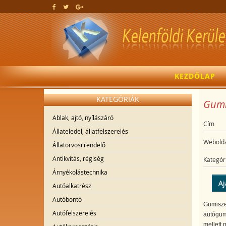
KEZDŐLAP
KATEGÓRIÁK
Gumis
Ablak, ajtó, nyílászáró
Cím
Állateledel, állatfelszerelés
Webolda
Állatorvosi rendelő
Antikvitás, régiség
Kategór
Árnyékolástechnika
Aj
Autóalkatrész
Autóbontó
Gumiszer
Autófelszerelés
autógumi
mellett 