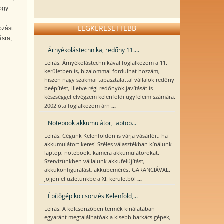
hogy
LEGKERESETTEBB
ozást
ásra,
Árnyékolástechnika, redőny 11....
Leírás: Árnyékolástechnikával foglalkozom a 11.
kerületben is, bizalommal fordulhat hozzám,
hiszen nagy szakmai tapasztalattal vállalok redőny
beépítést, illetve régi redőnyök javítását is
készséggel elvégzem kelenföldi ügyfeleim számára.
...
2002 óta foglalkozom árn
Notebook akkumulátor, laptop...
Leírás: Cégünk Kelenföldön is várja vásárlóit, ha
akkumulátort keres! Széles választékban kínálunk
laptop, notebook, kamera akkumulátorokat.
Szervizünkben vállalunk akkufelújítást,
akkukonfigurálást, akkubemérést GARANCIÁVAL.
...
Jöjjön el üzletünkbe a XI. kerületből
Építőgép kölcsönzés Kelenföld,...
Leírás: A kölcsönzőben termék kínálatában
egyaránt megtalálhatóak a kisebb barkács gépek,