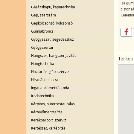
Ha gumij
Garázskapu, kaputechnika
biztonsá
Gép, szerszám
Kelenföl
Gépkölcsönző, kölcsönző
Gumiabroncs
Gyógyászati segédeszköz
Gyógyszertár
Hangszer, hangszer javítás
Térkép
Hangtechnika
Háztartási gép, szerviz
Híradástechnika
Ingatlanközvetítő iroda
Irodatechnika
Kárpitos, bútorrestaurálás
Kártevőmentesítés
Kerékpárbolt, szerviz
Kertészet, kertépítés