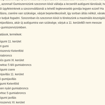
l, azonnal! Gumiszervizünk szezonon kívül vállalja a lecserélt autógumi tárolását, 
di ügyfeleinknek a szezonváltásnál a lehető legkevesebb gondja legyen ezzel! Ha
tásra, cserére van szüksége, várjuk bejelentkezését, így sorban állás nélkül, várak
 tudjuk fogadni. Szezonban és szezonon kívül is törekszünk a maximális kiszolgál
ijavításra, akár új autógumira van szüksége, várjuk a 11. kerülettől nem messze
ó gumiszervizünkben.
atások, termékek:
ógumi 11. kerület
ri gumi
iszerviz Kelenföld
iabroncs
iós gumi XI. kerület
wtrac 5 téli gumiabroncs
ógumi csere
ijavítás 11. kerület
ó gumijavítás
i gumi Kelenföld
ken nyári gumiabroncs
rtrac 5 gumiabroncs
ógumi javítás
rsszerviz XI. kerület