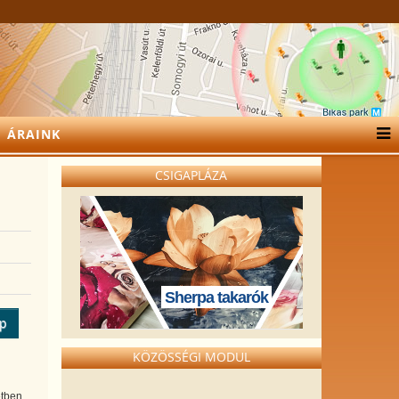
ÁRAINK
CSIGAPLÁZA
Sherpa takarók
ép
KÖZÖSSÉGI MODUL
tben,