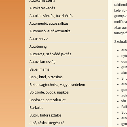
Autókarosszéria
raktárró
Autókereskedés
kelenföl
Autókölcsönzés, buszbérlés
gumijaví
mellőzve
Autómentő, autószállítás
akár gum
Autómosó, autókozmetika
találgat
Autószerviz
Szolgált
Autótuning
aut
Autóüveg, szélvédő javítás
nyá
Autóvillamosság
gum
gum
Baba, mama
akc
Bank, hitel, biztosítás
Sno
Biztonságtechnika, vagyonvédelem
aut
gum
Bölcsöde, óvoda, napközi
aut
Borászat, borszaküzlet
tél
Fal
Burkolat
Spo
Bútor, bútorasztalos
aut
Cipő, táska, kiegészítő
gyo