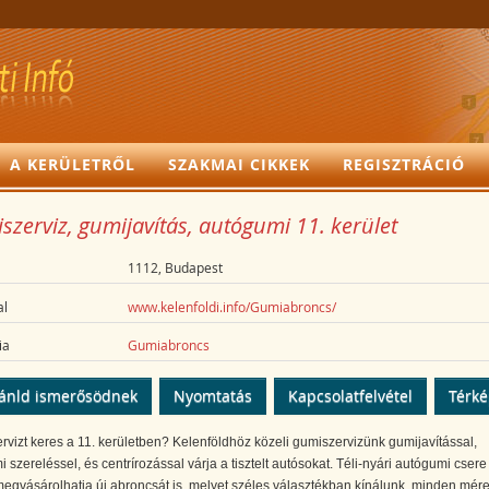
A KERÜLETRŐL
SZAKMAI CIKKEK
REGISZTRÁCIÓ
zerviz, gumijavítás, autógumi 11. kerület
1112, Budapest
l
www.kelenfoldi.info/Gumiabroncs/
ia
Gumiabroncs
ánld ismerősödnek
Nyomtatás
Kapcsolatfelvétel
Térk
vizt keres a 11. kerületben? Kelenföldhöz közeli gumiszervizünk gumijavítással,
 szereléssel, és centrírozással várja a tisztelt autósokat. Téli-nyári autógumi csere
megvásárolhatja új abroncsát is, melyet széles választékban kínálunk minden mére