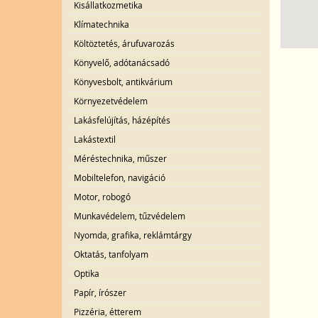
Kisállatkozmetika
Klímatechnika
Költöztetés, árufuvarozás
Könyvelő, adótanácsadó
Könyvesbolt, antikvárium
Környezetvédelem
Lakásfelújítás, házépítés
Lakástextil
Méréstechnika, műszer
Mobiltelefon, navigáció
Motor, robogó
Munkavédelem, tűzvédelem
Nyomda, grafika, reklámtárgy
Oktatás, tanfolyam
Optika
Papír, írószer
Pizzéria, étterem