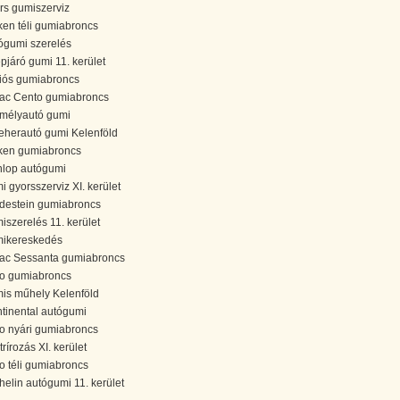
rs gumiszerviz
ken téli gumiabroncs
ógumi szerelés
epjáró gumi 11. kerület
iós gumiabroncs
rac Cento gumiabroncs
mélyautó gumi
teherautó gumi Kelenföld
ken gumiabroncs
lop autógumi
i gyorsszerviz XI. kerület
destein gumiabroncs
iszerelés 11. kerület
ikereskedés
rac Sessanta gumiabroncs
o gumiabroncs
is műhely Kelenföld
tinental autógumi
o nyári gumiabroncs
rírozás XI. kerület
o téli gumiabroncs
helin autógumi 11. kerület