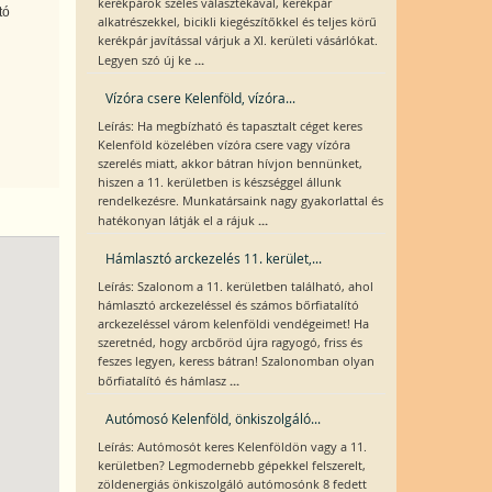
kerékpárok széles választékával, kerékpár
tó
alkatrészekkel, bicikli kiegészítőkkel és teljes körű
kerékpár javítással várjuk a XI. kerületi vásárlókat.
...
Legyen szó új ke
Vízóra csere Kelenföld, vízóra...
Leírás: Ha megbízható és tapasztalt céget keres
Kelenföld közelében vízóra csere vagy vízóra
szerelés miatt, akkor bátran hívjon bennünket,
hiszen a 11. kerületben is készséggel állunk
rendelkezésre. Munkatársaink nagy gyakorlattal és
...
hatékonyan látják el a rájuk
Hámlasztó arckezelés 11. kerület,...
Leírás: Szalonom a 11. kerületben található, ahol
hámlasztó arckezeléssel és számos bőrfiatalító
arckezeléssel várom kelenföldi vendégeimet! Ha
szeretnéd, hogy arcbőröd újra ragyogó, friss és
feszes legyen, keress bátran! Szalonomban olyan
...
bőrfiatalító és hámlasz
Autómosó Kelenföld, önkiszolgáló...
Leírás: Autómosót keres Kelenföldön vagy a 11.
kerületben? Legmodernebb gépekkel felszerelt,
zöldenergiás önkiszolgáló autómosónk 8 fedett