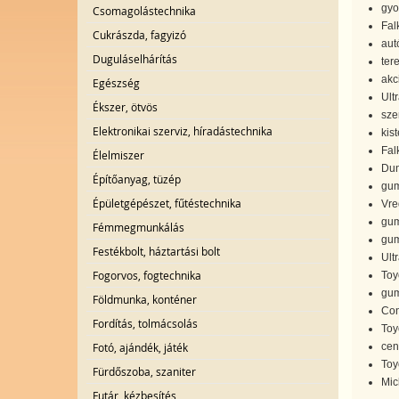
gyo
Csomagolástechnika
Fal
Cukrászda, fagyizó
aut
Duguláselhárítás
ter
akc
Egészség
Ult
Ékszer, ötvös
sze
Elektronikai szerviz, híradástechnika
kis
Fal
Élelmiszer
Dun
Építőanyag, tüzép
gum
Épületgépészet, fűtéstechnika
Vre
gum
Fémmegmunkálás
gum
Festékbolt, háztartási bolt
Ult
Fogorvos, fogtechnika
Toy
gum
Földmunka, konténer
Con
Fordítás, tolmácsolás
Toy
Fotó, ajándék, játék
cent
Toy
Fürdőszoba, szaniter
Mic
Futár, kézbesítés