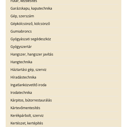
Futár, kézbesítés
Garázskapu, kaputechnika
Gép, szerszám
Gépkölcsönző, kölcsönző
Gumiabroncs
Gyógyászati segédeszköz
Gyógyszertár
Hangszer, hangszer javítás
Hangtechnika
Háztartási gép, szerviz
Híradástechnika
Ingatlanközvetítő iroda
Irodatechnika
Kárpitos, bútorrestaurálás
Kártevőmentesítés
Kerékpárbolt, szerviz
Kertészet, kertépítés