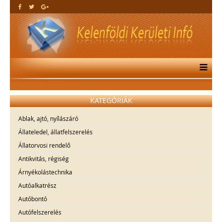
KATEGÓRIÁK
Ablak, ajtó, nyílászáró
Állateledel, állatfelszerelés
Állatorvosi rendelő
Antikvitás, régiség
Árnyékolástechnika
Autóalkatrész
Autóbontó
Autófelszerelés