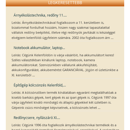
LEGKERESETTEBB
Árnyékolástechnika, redőny 11....
Leírás: Árnyékolástechnikával foglalkozom a 11. kerületben is,
bizalommal fordulhat hozzám, hiszen nagy szakmai tapasztalattal
vállalok redőny beépítést, illetve régi redőnyök javítását is készséggel
...
elvégzem kelenföldi ügyfeleim számára. 2002 óta foglalkozom árn
Notebook akkumulátor, laptop...
Leírás: Cégünk Kelenföldön is várja vásárlóit, ha akkumulátort keres!
Széles választékban kínálunk laptop, notebook, kamera
akkumulátorokat. Szervizünkben vállalunk akkufelújítást,
akkukonfigurálást, akkubemérést GARANCIÁVAL. Jöjjön el üzletünkbe a
...
XI. kerületből
Építőgép kölcsönzés Kelenföld,...
Leírás: A kölcsönzőben termék kínálatában egyaránt megtalálhatóak a
kisebb barkács gépek, kert gépek és az ipari gépek is. Cégünk 1997 óta
várja ügyfeleit kíváló minőségű és állaptú gépekkel két üzletben is.
...
Gépeink csúcs minőséget képviselnek, a kölcsönzés lehet
Redőnycsere, nyílászáró XI....
Leírás: Cégünk 1996 óta foglalkozik árnyékolástechnikai termékek és a