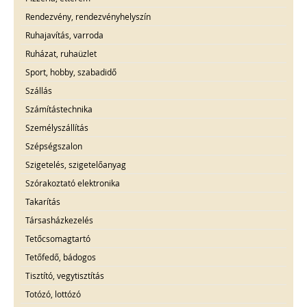
Rendezvény, rendezvényhelyszín
Ruhajavítás, varroda
Ruházat, ruhaüzlet
Sport, hobby, szabadidő
Szállás
Számítástechnika
Személyszállítás
Szépségszalon
Szigetelés, szigetelőanyag
Szórakoztató elektronika
Takarítás
Társasházkezelés
Tetőcsomagtartó
Tetőfedő, bádogos
Tisztító, vegytisztítás
Totózó, lottózó