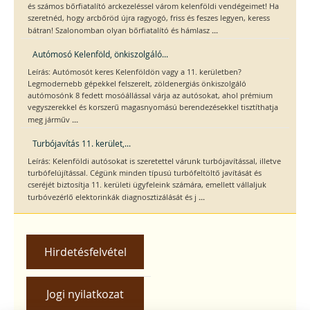
és számos bőrfiatalító arckezeléssel várom kelenföldi vendégeimet! Ha
szeretnéd, hogy arcbőröd újra ragyogó, friss és feszes legyen, keress
...
bátran! Szalonomban olyan bőrfiatalító és hámlasz
Autómosó Kelenföld, önkiszolgáló...
Leírás: Autómosót keres Kelenföldön vagy a 11. kerületben?
Legmodernebb gépekkel felszerelt, zöldenergiás önkiszolgáló
autómosónk 8 fedett mosóállással várja az autósokat, ahol prémium
vegyszerekkel és korszerű magasnyomású berendezésekkel tisztíthatja
...
meg járműv
Turbójavítás 11. kerület,...
Leírás: Kelenföldi autósokat is szeretettel várunk turbójavítással, illetve
turbófelújítással. Cégünk minden típusú turbófeltöltő javítását és
cseréjét biztosítja 11. kerületi ügyfeleink számára, emellett vállaljuk
...
turbóvezérlő elektorinkák diagnosztizálását és j
Hirdetésfelvétel
Jogi nyilatkozat