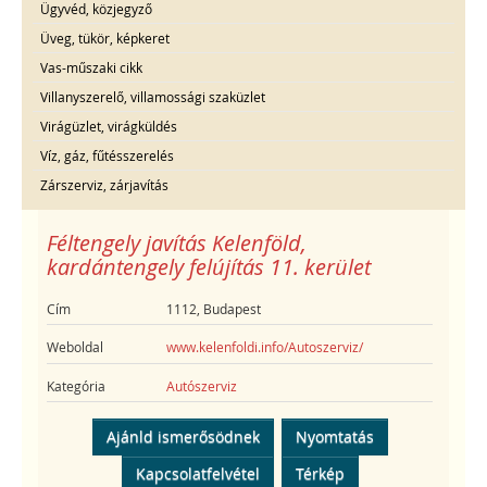
Ügyvéd, közjegyző
Üveg, tükör, képkeret
Vas-műszaki cikk
Villanyszerelő, villamossági szaküzlet
Virágüzlet, virágküldés
Víz, gáz, fűtésszerelés
Zárszerviz, zárjavítás
Féltengely javítás Kelenföld,
kardántengely felújítás 11. kerület
Cím
1112, Budapest
Weboldal
www.kelenfoldi.info/Autoszerviz/
Kategória
Autószerviz
Ajánld ismerősödnek
Nyomtatás
Kapcsolatfelvétel
Térkép