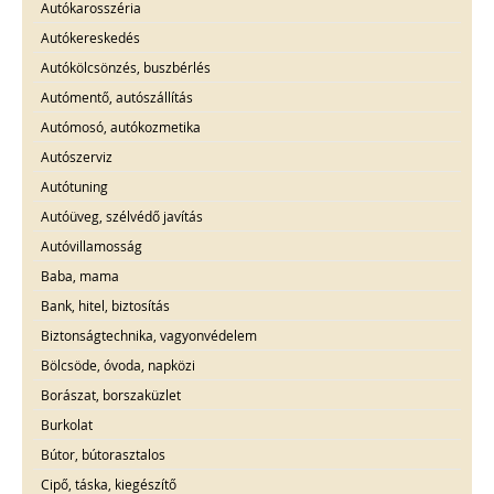
Autókarosszéria
Autókereskedés
Autókölcsönzés, buszbérlés
Autómentő, autószállítás
Autómosó, autókozmetika
Autószerviz
Autótuning
Autóüveg, szélvédő javítás
Autóvillamosság
Baba, mama
Bank, hitel, biztosítás
Biztonságtechnika, vagyonvédelem
Bölcsöde, óvoda, napközi
Borászat, borszaküzlet
Burkolat
Bútor, bútorasztalos
Cipő, táska, kiegészítő