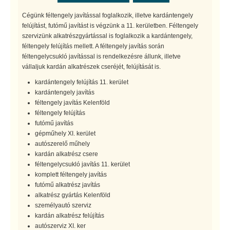
Cégünk féltengely javítással foglalkozik, illetve kardántengely
felújítást, futómű javítást is végzünk a 11. kerületben. Féltengely
szervizünk alkatrészgyártással is foglalkozik a kardántengely,
féltengely felújítás mellett. A féltengely javítás során
féltengelycsukló javítással is rendelkezésre állunk, illetve
vállaljuk kardán alkatrészek cseréjét, felújítását is.
kardántengely felújítás 11. kerület
kardántengely javítás
féltengely javítás Kelenföld
féltengely felújítás
futómű javítás
gépműhely XI. kerület
autószerelő műhely
kardán alkatrész csere
féltengelycsukló javítás 11. kerület
komplett féltengely javítás
futómű alkatrész javítás
alkatrész gyártás Kelenföld
személyautó szerviz
kardán alkatrész felújítás
autószerviz XI. ker