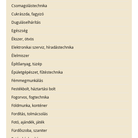
Csomagolástechnika
Cukrászda, fagyizó
Duguláselhárítás
Egészség
Ékszer, ötvös
Elektronikai szerviz, híradástechnika
Élelmiszer
Építőanyag, tüzép
Épületgépészet, fűtéstechnika
Fémmegmunkálás
Festékbolt, háztartási bolt
Fogorvos, fogtechnika
Földmunka, konténer
Fordítás, tolmácsolás
Fotó, ajándék, játék
Fürdőszoba, szaniter