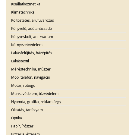
Kisállatkozmetika
Klímatechnika
Költöztetés, árufuvarozás
Könyvelő, adótanácsadó
Könyvesbolt, antikvárium
Környezetvédelem
Lakásfelújítás, házépítés
Lakástextil
Méréstechnika, műszer
Mobiltelefon, navigáció
Motor, robogó
Munkavédelem, tűzvédelem
Nyomda, grafika, reklámtárgy
Oktatás, tanfolyam
Optika
Papír, írószer
Pizzéria, étterem