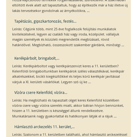
hozzá kapcsolódó termékek forgalmazásával, szerelésével. A szakmában
eltöltött évek alatt azt tapasztaltuk, hogy az építkezők már a ház illetve új
...
lakás tervezésekor gondolnak az árnyékolókra,
Tapétázás, gipszkartonozás, festés...
Leírás: Cégünk több, mint 25 éve foglalkozik felújítási munkálatok
kivitelezésével, legyen az családi ház vagy iroda, középület. vállaljuk
magán személyek és közületi megrendelők megbízásait, rövid
...
határidővel. Megbízható, összeszokott szakember gárdánk, minőségi
Kerékpárbolt, bringabolt,...
Leírás: Kerékpárboltot vagy kerékpárszervizt keres a 11. kerületben?
Kelenföldi bringaboltunkban kerékpárok széles választékával, kerékpár
alkatrészekkel, bicikli kiegészítőkkel és teljes körű kerékpár javítással
...
várjuk a XI. kerületi vásárlókat. Legyen szó új ke
Vízóra csere Kelenföld, vízóra...
Leírás: Ha megbízható és tapasztalt céget keres Kelenföld közelében
vízóra csere vagy vízóra szerelés miatt, akkor bátran hívjon bennünket,
hiszen a 11. kerületben is készséggel állunk rendelkezésre.
...
Munkatársaink nagy gyakorlattal és hatékonyan látják el a rájuk
Hámlasztó arckezelés 11. kerület,...
Leírás: Szalonom a 11. kerületben található, ahol hámlasztó arckezeléssel