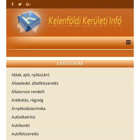
KATEGÓRIÁK
Ablak, ajtó, nyílászáró
Állateledel, állatfelszerelés
Állatorvosi rendelő
Antikvitás, régiség
Árnyékolástechnika
Autóalkatrész
Autóbontó
Autófelszerelés