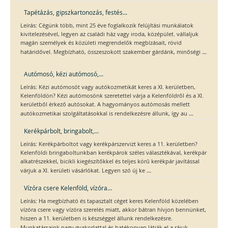
Tapétázás, gipszkartonozás, festés...
Leírás: Cégünk több, mint 25 éve foglalkozik felújítási munkálatok
kivitelezésével, legyen az családi ház vagy iroda, középület. vállaljuk
magán személyek és közületi megrendelők megbízásait, rövid
...
határidővel. Megbízható, összeszokott szakember gárdánk, minőségi
Autómosó, kézi autómosó,...
Leírás: Kézi autómosót vagy autókozmetikát keres a XI. kerületben,
Kelenföldön? Kézi autómosónk szeretettel várja a Kelenföldről és a XI.
kerületből érkező autósokat. A hagyományos autómosás mellett
...
autókozmetikai szolgáltatásokkal is rendelkezésre állunk, így au
Kerékpárbolt, bringabolt,...
Leírás: Kerékpárboltot vagy kerékpárszervizt keres a 11. kerületben?
Kelenföldi bringaboltunkban kerékpárok széles választékával, kerékpár
alkatrészekkel, bicikli kiegészítőkkel és teljes körű kerékpár javítással
...
várjuk a XI. kerületi vásárlókat. Legyen szó új ke
Vízóra csere Kelenföld, vízóra...
Leírás: Ha megbízható és tapasztalt céget keres Kelenföld közelében
vízóra csere vagy vízóra szerelés miatt, akkor bátran hívjon bennünket,
hiszen a 11. kerületben is készséggel állunk rendelkezésre.
...
Munkatársaink nagy gyakorlattal és hatékonyan látják el a rájuk