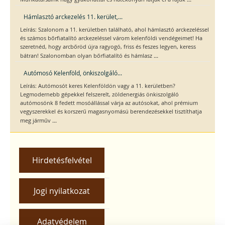
Hámlasztó arckezelés 11. kerület,...
Leírás: Szalonom a 11. kerületben található, ahol hámlasztó arckezeléssel
és számos bőrfiatalító arckezeléssel várom kelenföldi vendégeimet! Ha
szeretnéd, hogy arcbőröd újra ragyogó, friss és feszes legyen, keress
...
bátran! Szalonomban olyan bőrfiatalító és hámlasz
Autómosó Kelenföld, önkiszolgáló...
Leírás: Autómosót keres Kelenföldön vagy a 11. kerületben?
Legmodernebb gépekkel felszerelt, zöldenergiás önkiszolgáló
autómosónk 8 fedett mosóállással várja az autósokat, ahol prémium
vegyszerekkel és korszerű magasnyomású berendezésekkel tisztíthatja
...
meg járműv
Hirdetésfelvétel
Jogi nyilatkozat
Adatvédelem