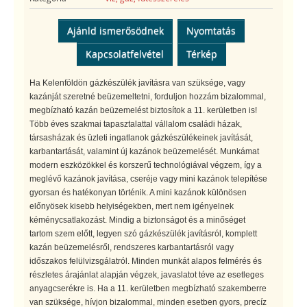
Ajánld ismerősödnek
Nyomtatás
Kapcsolatfelvétel
Térkép
Ha Kelenföldön gázkészülék javításra van szüksége, vagy
kazánját szeretné beüzemeltetni, forduljon hozzám bizalommal,
megbízható kazán beüzemelést biztosítok a 11. kerületben is!
Több éves szakmai tapasztalattal vállalom családi házak,
társasházak és üzleti ingatlanok gázkészülékeinek javítását,
karbantartását, valamint új kazánok beüzemelését. Munkámat
modern eszközökkel és korszerű technológiával végzem, így a
meglévő kazánok javítása, cseréje vagy mini kazánok telepítése
gyorsan és hatékonyan történik. A mini kazánok különösen
előnyösek kisebb helyiségekben, mert nem igényelnek
kéménycsatlakozást. Mindig a biztonságot és a minőséget
tartom szem előtt, legyen szó gázkészülék javításról, komplett
kazán beüzemelésről, rendszeres karbantartásról vagy
időszakos felülvizsgálatról. Minden munkát alapos felmérés és
részletes árajánlat alapján végzek, javaslatot téve az esetleges
anyagcserékre is. Ha a 11. kerületben megbízható szakemberre
van szüksége, hívjon bizalommal, minden esetben gyors, precíz