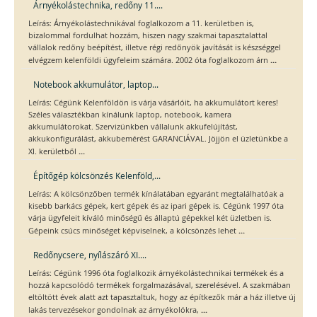
Árnyékolástechnika, redőny 11....
Leírás: Árnyékolástechnikával foglalkozom a 11. kerületben is,
bizalommal fordulhat hozzám, hiszen nagy szakmai tapasztalattal
vállalok redőny beépítést, illetve régi redőnyök javítását is készséggel
...
elvégzem kelenföldi ügyfeleim számára. 2002 óta foglalkozom árn
Notebook akkumulátor, laptop...
Leírás: Cégünk Kelenföldön is várja vásárlóit, ha akkumulátort keres!
Széles választékban kínálunk laptop, notebook, kamera
akkumulátorokat. Szervizünkben vállalunk akkufelújítást,
akkukonfigurálást, akkubemérést GARANCIÁVAL. Jöjjön el üzletünkbe a
...
XI. kerületből
Építőgép kölcsönzés Kelenföld,...
Leírás: A kölcsönzőben termék kínálatában egyaránt megtalálhatóak a
kisebb barkács gépek, kert gépek és az ipari gépek is. Cégünk 1997 óta
várja ügyfeleit kíváló minőségű és állaptú gépekkel két üzletben is.
...
Gépeink csúcs minőséget képviselnek, a kölcsönzés lehet
Redőnycsere, nyílászáró XI....
Leírás: Cégünk 1996 óta foglalkozik árnyékolástechnikai termékek és a
hozzá kapcsolódó termékek forgalmazásával, szerelésével. A szakmában
eltöltött évek alatt azt tapasztaltuk, hogy az építkezők már a ház illetve új
...
lakás tervezésekor gondolnak az árnyékolókra,