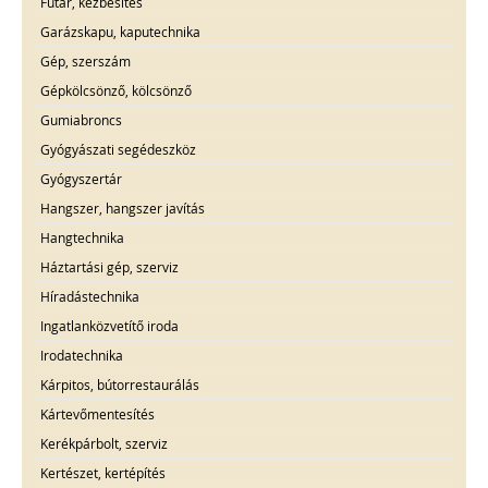
Futár, kézbesítés
Garázskapu, kaputechnika
Gép, szerszám
Gépkölcsönző, kölcsönző
Gumiabroncs
Gyógyászati segédeszköz
Gyógyszertár
Hangszer, hangszer javítás
Hangtechnika
Háztartási gép, szerviz
Híradástechnika
Ingatlanközvetítő iroda
Irodatechnika
Kárpitos, bútorrestaurálás
Kártevőmentesítés
Kerékpárbolt, szerviz
Kertészet, kertépítés