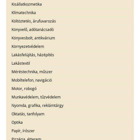
Kisállatkozmetika
Klímatechnika
Költöztetés, árufuvarozás
Könyvelő, adótanácsadó
Könyvesbolt, antikvárium
Környezetvédelem
Lakásfelújítás, házépítés
Lakástextil
Méréstechnika, műszer
Mobiltelefon, navigáció
Motor, robogó
Munkavédelem, tűzvédelem
Nyomda, grafika, reklámtárgy
Oktatás, tanfolyam
Optika
Papír, írószer
Pizzéria, étterem