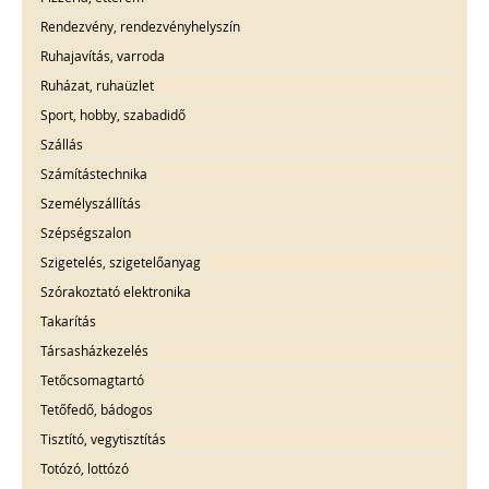
Rendezvény, rendezvényhelyszín
Ruhajavítás, varroda
Ruházat, ruhaüzlet
Sport, hobby, szabadidő
Szállás
Számítástechnika
Személyszállítás
Szépségszalon
Szigetelés, szigetelőanyag
Szórakoztató elektronika
Takarítás
Társasházkezelés
Tetőcsomagtartó
Tetőfedő, bádogos
Tisztító, vegytisztítás
Totózó, lottózó