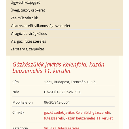
Ügyvéd, közjegyző
Üveg, tükör, képkeret
Vas-műszaki cikk
Villanyszerelő, villamossági szaküzlet
Virágüzlet, virágküldés
Víz, gáz, fűtésszerelés
Zárszerviz, zárjavítás
Gázkészülék javítás Kelenföld, kazán
beüzemelés 11. kerület
Cím
1221, Budapest, Trencséni u. 17.
Név
GÁZ-FŰT-SZER-VÍZ KFT.
Mobiltelefon
06-30/942-5504
Cimkék
gázkészülék javítás Kelenföld
,
gázszerelő
,
fűtésszerelő
,
kazán beüzemelés 11 kerület
Kategória
Víz, gáz, fűtésszerelés