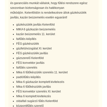
és garanciális munkát vállalok, hogy fűtési rendszere egész
szezonban biztonságosan és hatékonyan
működjön. Kelenföldön is rendelkezésre állok gázkészülék
javítás, kazán beüzemelés esetén egyaránt!
gázkészülék javítás Kelenföld
MIKA 6 gázkazán beüzemelés
kazán beüzemelés 11. kerület
falfűtés kiépítés
FÉG gázkészülék
gázfelülvizsgálat XI. kerület
FÉG gázkészülék javítás
gázszerelő Kelenföld
FÉG konvektor javítás
falfűtés szerelés
Mika 6 fűtőkészülék szerelés 11. kerület
padlófűtés kiépítés
Mika 6 gázkazán komplett kivitelezés
Mika 6 fűtőkészülék javítás
FÉG konvektor szerelés XI. kerület
Mika 6 komplett kivitelezés
oldalfali sugárzó fűtés Kelenföld
központifűtés szerelő