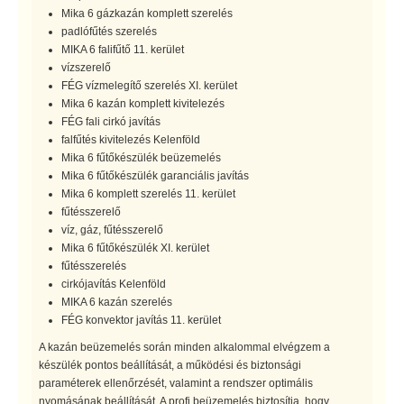
Mika 6 gázkazán komplett szerelés
padlófűtés szerelés
MIKA 6 falifűtő 11. kerület
vízszerelő
FÉG vízmelegítő szerelés XI. kerület
Mika 6 kazán komplett kivitelezés
FÉG fali cirkó javítás
falfűtés kivitelezés Kelenföld
Mika 6 fűtőkészülék beüzemelés
Mika 6 fűtőkészülék garanciális javítás
Mika 6 komplett szerelés 11. kerület
fűtésszerelő
víz, gáz, fűtésszerelő
Mika 6 fűtőkészülék XI. kerület
fűtésszerelés
cirkójavítás Kelenföld
MIKA 6 kazán szerelés
FÉG konvektor javítás 11. kerület
A kazán beüzemelés során minden alkalommal elvégzem a
készülék pontos beállítását, a működési és biztonsági
paraméterek ellenőrzését, valamint a rendszer optimális
nyomásának beállítását. A profi beüzemelés biztosítja, hogy