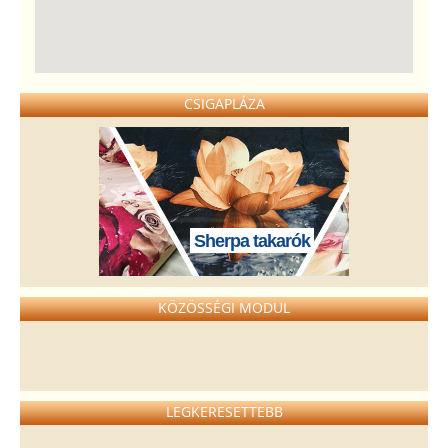
CSIGAPLÁZA
Sherpa takarók
KÖZÖSSÉGI MODUL
LEGKERESETTEBB