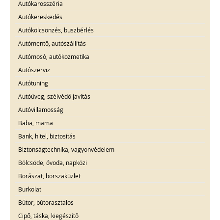
Autókarosszéria
Autókereskedés
Autókölcsönzés, buszbérlés
Autómentő, autószállítás
Autómosó, autókozmetika
Autószerviz
Autótuning
Autóüveg, szélvédő javítás
Autóvillamosság
Baba, mama
Bank, hitel, biztosítás
Biztonságtechnika, vagyonvédelem
Bölcsöde, óvoda, napközi
Borászat, borszaküzlet
Burkolat
Bútor, bútorasztalos
Cipő, táska, kiegészítő