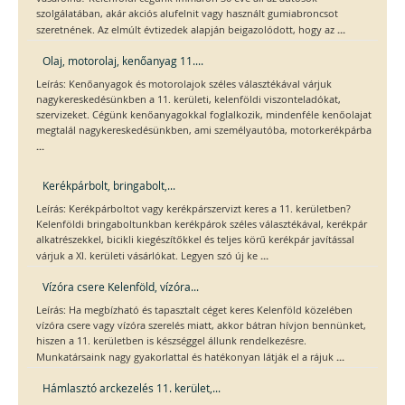
szolgálatában, akár akciós alufelnit vagy használt gumiabroncsot
...
szeretnének. Az elmúlt évtizedek alapján beigazolódott, hogy az
Olaj, motorolaj, kenőanyag 11....
Leírás: Kenőanyagok és motorolajok széles választékával várjuk
nagykereskedésünkben a 11. kerületi, kelenföldi viszonteladókat,
szervizeket. Cégünk kenőanyagokkal foglalkozik, mindenféle kenőolajat
megtalál nagykereskedésünkben, ami személyautóba, motorkerékpárba
...
Kerékpárbolt, bringabolt,...
Leírás: Kerékpárboltot vagy kerékpárszervizt keres a 11. kerületben?
Kelenföldi bringaboltunkban kerékpárok széles választékával, kerékpár
alkatrészekkel, bicikli kiegészítőkkel és teljes körű kerékpár javítással
...
várjuk a XI. kerületi vásárlókat. Legyen szó új ke
Vízóra csere Kelenföld, vízóra...
Leírás: Ha megbízható és tapasztalt céget keres Kelenföld közelében
vízóra csere vagy vízóra szerelés miatt, akkor bátran hívjon bennünket,
hiszen a 11. kerületben is készséggel állunk rendelkezésre.
...
Munkatársaink nagy gyakorlattal és hatékonyan látják el a rájuk
Hámlasztó arckezelés 11. kerület,...