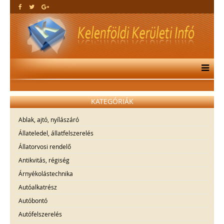
KATEGÓRIÁK
Ablak, ajtó, nyílászáró
Állateledel, állatfelszerelés
Állatorvosi rendelő
Antikvitás, régiség
Árnyékolástechnika
Autóalkatrész
Autóbontó
Autófelszerelés