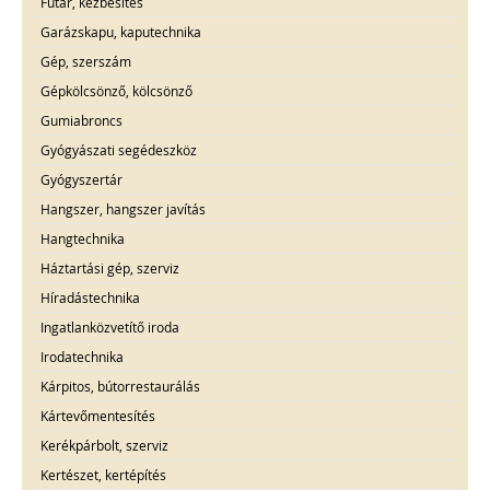
Futár, kézbesítés
Garázskapu, kaputechnika
Gép, szerszám
Gépkölcsönző, kölcsönző
Gumiabroncs
Gyógyászati segédeszköz
Gyógyszertár
Hangszer, hangszer javítás
Hangtechnika
Háztartási gép, szerviz
Híradástechnika
Ingatlanközvetítő iroda
Irodatechnika
Kárpitos, bútorrestaurálás
Kártevőmentesítés
Kerékpárbolt, szerviz
Kertészet, kertépítés