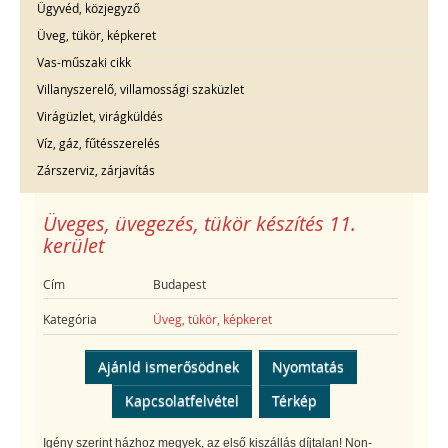
Ügyvéd, közjegyző
Üveg, tükör, képkeret
Vas-műszaki cikk
Villanyszerelő, villamossági szaküzlet
Virágüzlet, virágküldés
Víz, gáz, fűtésszerelés
Zárszerviz, zárjavítás
Üveges, üvegezés, tükör készítés 11.
kerület
Cím
Budapest
Kategória
Üveg, tükör, képkeret
Ajánld ismerősödnek
Nyomtatás
Kapcsolatfelvétel
Térkép
Igény szerint házhoz megyek, az első kiszállás díjtalan! Non-