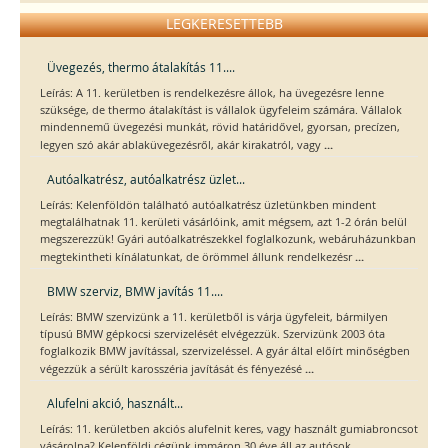
LEGKERESETTEBB
Üvegezés, thermo átalakítás 11....
Leírás: A 11. kerületben is rendelkezésre állok, ha üvegezésre lenne
szüksége, de thermo átalakítást is vállalok ügyfeleim számára. Vállalok
mindennemű üvegezési munkát, rövid határidővel, gyorsan, precízen,
...
legyen szó akár ablaküvegezésről, akár kirakatról, vagy
Autóalkatrész, autóalkatrész üzlet...
Leírás: Kelenföldön található autóalkatrész üzletünkben mindent
megtalálhatnak 11. kerületi vásárlóink, amit mégsem, azt 1-2 órán belül
megszerezzük! Gyári autóalkatrészekkel foglalkozunk, webáruházunkban
...
megtekintheti kínálatunkat, de örömmel állunk rendelkezésr
BMW szerviz, BMW javítás 11....
Leírás: BMW szervizünk a 11. kerületből is várja ügyfeleit, bármilyen
típusú BMW gépkocsi szervizelését elvégezzük. Szervizünk 2003 óta
foglalkozik BMW javítással, szervizeléssel. A gyár által előírt minőségben
...
végezzük a sérült karosszéria javítását és fényezésé
Alufelni akció, használt...
Leírás: 11. kerületben akciós alufelnit keres, vagy használt gumiabroncsot
vásárolna? Kelenföldi cégünk immáron 30 éve áll az autósok