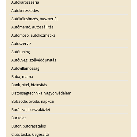
Autókarosszéria
Autókereskedés
Autókölcsönzés, buszbérlés
Autómentő, autószállítás
Autómosó, autókozmetika
Autószerviz
Autótuning
Autóüveg, szélvédő javítás
Autóvillamosság
Baba, mama
Bank, hitel, biztosítás
Biztonságtechnika, vagyonvédelem
Bölcsöde, óvoda, napközi
Borászat, borszaküzlet
Burkolat
Bútor, bútorasztalos
Cipő, táska, kiegészítő