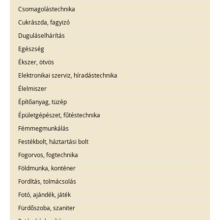
Csomagolástechnika
Cukrászda, fagyizó
Duguláselhárítás
Egészség
Ékszer, ötvös
Elektronikai szerviz, híradástechnika
Élelmiszer
Építőanyag, tüzép
Épületgépészet, fűtéstechnika
Fémmegmunkálás
Festékbolt, háztartási bolt
Fogorvos, fogtechnika
Földmunka, konténer
Fordítás, tolmácsolás
Fotó, ajándék, játék
Fürdőszoba, szaniter