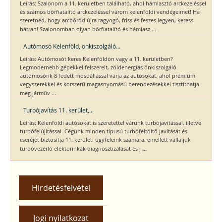
Leírás: Szalonom a 11. kerületben található, ahol hámlasztó arckezeléssel
és számos bőrfiatalító arckezeléssel várom kelenföldi vendégeimet! Ha
szeretnéd, hogy arcbőröd újra ragyogó, friss és feszes legyen, keress
...
bátran! Szalonomban olyan bőrfiatalító és hámlasz
Autómosó Kelenföld, önkiszolgáló...
Leírás: Autómosót keres Kelenföldön vagy a 11. kerületben?
Legmodernebb gépekkel felszerelt, zöldenergiás önkiszolgáló
autómosónk 8 fedett mosóállással várja az autósokat, ahol prémium
vegyszerekkel és korszerű magasnyomású berendezésekkel tisztíthatja
...
meg járműv
Turbójavítás 11. kerület,...
Leírás: Kelenföldi autósokat is szeretettel várunk turbójavítással, illetve
turbófelújítással. Cégünk minden típusú turbófeltöltő javítását és
cseréjét biztosítja 11. kerületi ügyfeleink számára, emellett vállaljuk
...
turbóvezérlő elektorinkák diagnosztizálását és j
Hirdetésfelvétel
Jogi nyilatkozat