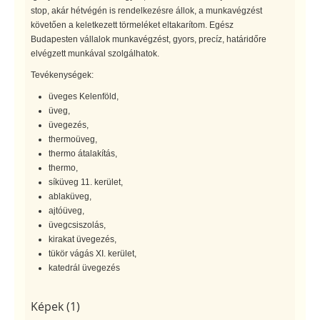
stop, akár hétvégén is rendelkezésre állok, a munkavégzést
követően a keletkezett törmeléket eltakarítom. Egész
Budapesten vállalok munkavégzést, gyors, precíz, határidőre
elvégzett munkával szolgálhatok.
Tevékenységek:
üveges Kelenföld,
üveg,
üvegezés,
thermoüveg,
thermo átalakítás,
thermo,
síküveg 11. kerület,
ablaküveg,
ajtóüveg,
üvegcsiszolás,
kirakat üvegezés,
tükör vágás XI. kerület,
katedrál üvegezés
Képek (1)