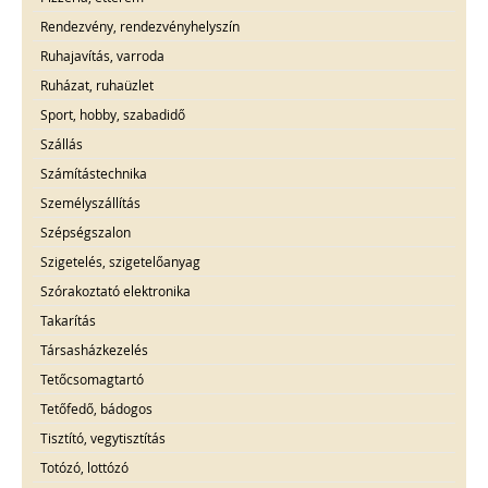
Rendezvény, rendezvényhelyszín
Ruhajavítás, varroda
Ruházat, ruhaüzlet
Sport, hobby, szabadidő
Szállás
Számítástechnika
Személyszállítás
Szépségszalon
Szigetelés, szigetelőanyag
Szórakoztató elektronika
Takarítás
Társasházkezelés
Tetőcsomagtartó
Tetőfedő, bádogos
Tisztító, vegytisztítás
Totózó, lottózó