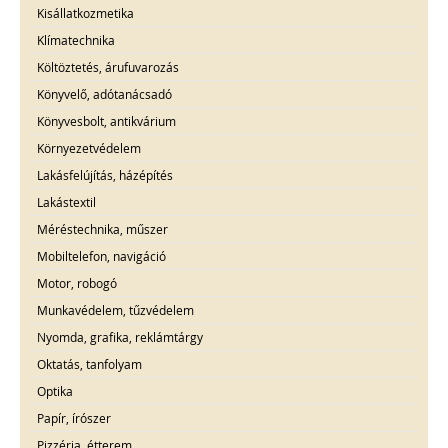
Kisállatkozmetika
Klímatechnika
Költöztetés, árufuvarozás
Könyvelő, adótanácsadó
Könyvesbolt, antikvárium
Környezetvédelem
Lakásfelújítás, házépítés
Lakástextil
Méréstechnika, műszer
Mobiltelefon, navigáció
Motor, robogó
Munkavédelem, tűzvédelem
Nyomda, grafika, reklámtárgy
Oktatás, tanfolyam
Optika
Papír, írószer
Pizzéria, étterem