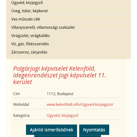
Ügyvéd, közjegyző
Üveg, tükör, képkeret
Vas-műszaki cikk
Villanyszerelő, villamossági szaküzlet
Virágüzlet, virágküldés
Víz, gáz, fűtésszerelés
Zárszerviz, zárjavítás
Polgárjogi képviselet Kelenföld,
idegenrendészet jogi képviselet 11.
kerület
Cím
1112, Budapest
Weboldal
www.kelenfoldi.info/Ugyved-kozjegyzo/
Kategória
Ügyvéd, közjegyző
Ajánld ismerősödnek
Nyomtatás