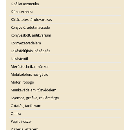
Kisállatkozmetika
Klímatechnika
Költöztetés, árufuvarozás
Könyvelő, adótanácsadó
Könyvesbolt, antikvárium
Környezetvédelem
Lakásfelújítás, házépítés
Lakástextil
Méréstechnika, műszer
Mobiltelefon, navigáció
Motor, robogó
Munkavédelem, tűzvédelem
Nyomda, grafika, reklámtárgy
Oktatás, tanfolyam
Optika
Papír, írószer
Pizzéria, étterem