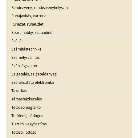
Rendezvény, rendezvényhelyszín
Ruhajavítás, varroda
Ruházat, ruhaüzlet
Sport, hobby, szabadidő
Szállás
Számítástechnika
Személyszállítás
Szépségszalon
Szigetelés, szigetelőanyag
Szórakoztató elektronika
Takarítás
Társasházkezelés
Tetőcsomagtartó
Tetőfedő, bádogos
Tisztító, vegytisztítás
Totózó, lottózó