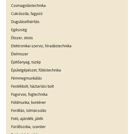
Csomagolástechnika
Cukrászda, fagyizó
Duguláselhárítás
Egészség
Ékszer, ötvös
Elektronikai szerviz, híradástechnika
Élelmiszer
Építőanyag, tüzép
Épületgépészet, fűtéstechnika
Fémmegmunkálás
Festékbolt, háztartási bolt
Fogorvos, fogtechnika
Földmunka, konténer
Fordítás, tolmácsolás
Fotó, ajándék, játék
Fürdőszoba, szaniter