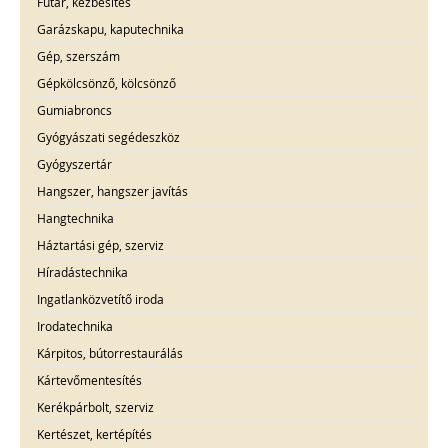
Futár, kézbesítés
Garázskapu, kaputechnika
Gép, szerszám
Gépkölcsönző, kölcsönző
Gumiabroncs
Gyógyászati segédeszköz
Gyógyszertár
Hangszer, hangszer javítás
Hangtechnika
Háztartási gép, szerviz
Híradástechnika
Ingatlanközvetítő iroda
Irodatechnika
Kárpitos, bútorrestaurálás
Kártevőmentesítés
Kerékpárbolt, szerviz
Kertészet, kertépítés