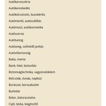
Autókarosszéria
Autókereskedés
Autókölcsönzés, buszbérlés
Autómentő, autószállítás
Autómosó, autókozmetika
Autószerviz
Autótuning
Autóüveg, szélvédő javítás
Autóvillamosság
Baba, mama
Bank, hitel, biztosítás
Biztonságtechnika, vagyonvédelem
Bölcsöde, óvoda, napközi
Borászat, borszaküzlet
Burkolat
Bútor, bútorasztalos
Cipő, táska, kiegészítő