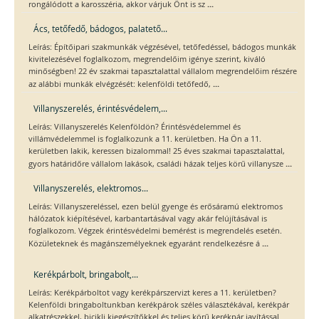
...
rongálódott a karosszéria, akkor várjuk Önt is sz
Ács, tetőfedő, bádogos, palatető...
Leírás: Építőipari szakmunkák végzésével, tetőfedéssel, bádogos munkák
kivitelezésével foglalkozom, megrendelőim igénye szerint, kiváló
minőségben! 22 év szakmai tapasztalattal vállalom megrendelőim részére
...
az alábbi munkák elvégzését: kelenföldi tetőfedő,
Villanyszerelés, érintésvédelem,...
Leírás: Villanyszerelés Kelenföldön? Érintésvédelemmel és
villámvédelemmel is foglalkozunk a 11. kerületben. Ha Ön a 11.
kerületben lakik, keressen bizalommal! 25 éves szakmai tapasztalattal,
...
gyors határidőre vállalom lakások, családi házak teljes körű villanysze
Villanyszerelés, elektromos...
Leírás: Villanyszereléssel, ezen belül gyenge és erősáramú elektromos
hálózatok kiépítésével, karbantartásával vagy akár felújításával is
foglalkozom. Végzek érintésvédelmi bemérést is megrendelés esetén.
...
Közületeknek és magánszemélyeknek egyaránt rendelkezésre á
Kerékpárbolt, bringabolt,...
Leírás: Kerékpárboltot vagy kerékpárszervizt keres a 11. kerületben?
Kelenföldi bringaboltunkban kerékpárok széles választékával, kerékpár
alkatrészekkel, bicikli kiegészítőkkel és teljes körű kerékpár javítással