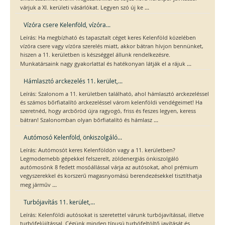
...
várjuk a XI. kerületi vásárlókat. Legyen szó új ke
Vízóra csere Kelenföld, vízóra...
Leírás: Ha megbízható és tapasztalt céget keres Kelenföld közelében
vízóra csere vagy vízóra szerelés miatt, akkor bátran hívjon bennünket,
hiszen a 11. kerületben is készséggel állunk rendelkezésre.
...
Munkatársaink nagy gyakorlattal és hatékonyan látják el a rájuk
Hámlasztó arckezelés 11. kerület,...
Leírás: Szalonom a 11. kerületben található, ahol hámlasztó arckezeléssel
és számos bőrfiatalító arckezeléssel várom kelenföldi vendégeimet! Ha
szeretnéd, hogy arcbőröd újra ragyogó, friss és feszes legyen, keress
...
bátran! Szalonomban olyan bőrfiatalító és hámlasz
Autómosó Kelenföld, önkiszolgáló...
Leírás: Autómosót keres Kelenföldön vagy a 11. kerületben?
Legmodernebb gépekkel felszerelt, zöldenergiás önkiszolgáló
autómosónk 8 fedett mosóállással várja az autósokat, ahol prémium
vegyszerekkel és korszerű magasnyomású berendezésekkel tisztíthatja
...
meg járműv
Turbójavítás 11. kerület,...
Leírás: Kelenföldi autósokat is szeretettel várunk turbójavítással, illetve
turbófelújítással. Cégünk minden típusú turbófeltöltő javítását és