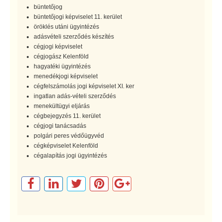
büntetőjog
büntetőjogi képviselet 11. kerület
öröklés utáni ügyintézés
adásvételi szerződés készítés
cégjogi képviselet
cégjogász Kelenföld
hagyatéki ügyintézés
menedékjogi képviselet
cégfelszámolás jogi képviselet XI. ker
ingatlan adás-vételi szerződés
menekültügyi eljárás
cégbejegyzés 11. kerület
cégjogi tanácsadás
polgári peres védőügyvéd
cégképviselet Kelenföld
cégalapítás jogi ügyintézés