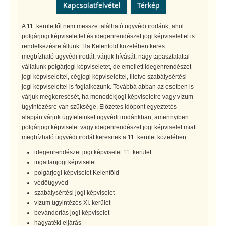
Kapcsolatfelvétel
Térkép
A 11. kerülettől nem messze található ügyvédi irodánk, ahol
polgárjogi képviselettel és idegenrendészet jogi képviselettel is
rendelkezésre állunk. Ha Kelenföld közelében keres
megbízható ügyvédi irodát, várjuk hívását, nagy tapasztalattal
vállalunk polgárjogi képviseletet, de emellett idegenrendészet
jogi képviselettel, cégjogi képviselettel, illetve szabálysértési
jogi képviselettel is foglalkozunk. Továbbá abban az esetben is
várjuk megkeresését, ha menedékjogi képviseletre vagy vízum
ügyintézésre van szüksége. Előzetes időpont egyeztetés
alapján várjuk ügyfeleinket ügyvédi irodánkban, amennyiben
polgárjogi képviselet vagy idegenrendészet jogi képviselet miatt
megbízható ügyvédi irodát keresnek a 11. kerület közelében.
idegenrendészet jogi képviselet 11. kerület
ingatlanjogi képviselet
polgárjogi képviselet Kelenföld
védőügyvéd
szabálysértési jogi képviselet
vízum ügyintézés XI. kerület
bevándorlás jogi képviselet
hagyatéki eljárás