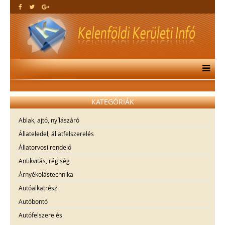
KATEGÓRIÁK
Ablak, ajtó, nyílászáró
Állateledel, állatfelszerelés
Állatorvosi rendelő
Antikvitás, régiség
Árnyékolástechnika
Autóalkatrész
Autóbontó
Autófelszerelés