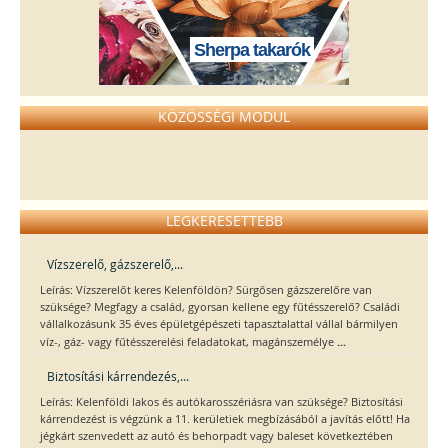
Sherpa takarók
KÖZÖSSÉGI MODUL
LEGKERESETTEBB
Vízszerelő, gázszerelő,...
Leírás: Vízszerelőt keres Kelenföldön? Sürgősen gázszerelőre van
szüksége? Megfagy a család, gyorsan kellene egy fűtésszerelő? Családi
vállalkozásunk 35 éves épületgépészeti tapasztalattal vállal bármilyen
...
víz-, gáz- vagy fűtésszerelési feladatokat, magánszemélye
Biztosítási kárrendezés,...
Leírás: Kelenföldi lakos és autókarosszériásra van szüksége? Biztosítási
kárrendezést is végzünk a 11. kerületiek megbízásából a javítás előtt! Ha
jégkárt szenvedett az autó és behorpadt vagy baleset következtében