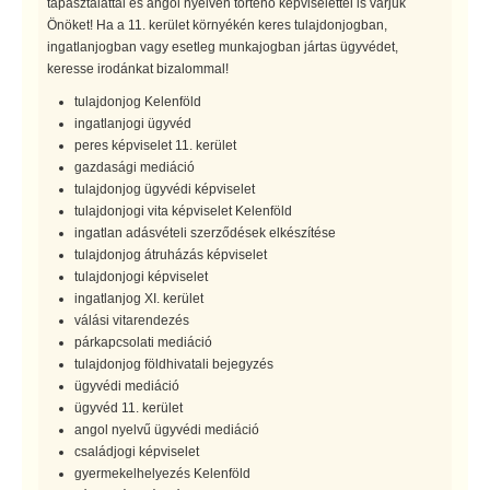
tapasztalattal és angol nyelven történő képviselettel is várjuk
Önöket! Ha a 11. kerület környékén keres tulajdonjogban,
ingatlanjogban vagy esetleg munkajogban jártas ügyvédet,
keresse irodánkat bizalommal!
tulajdonjog Kelenföld
ingatlanjogi ügyvéd
peres képviselet 11. kerület
gazdasági mediáció
tulajdonjog ügyvédi képviselet
tulajdonjogi vita képviselet Kelenföld
ingatlan adásvételi szerződések elkészítése
tulajdonjog átruházás képviselet
tulajdonjogi képviselet
ingatlanjog XI. kerület
válási vitarendezés
párkapcsolati mediáció
tulajdonjog földhivatali bejegyzés
ügyvédi mediáció
ügyvéd 11. kerület
angol nyelvű ügyvédi mediáció
családjogi képviselet
gyermekelhelyezés Kelenföld