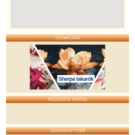
CSIGAPLÁZA
Sherpa takarók
KÖZÖSSÉGI MODUL
LEGKERESETTEBB