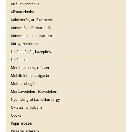
Kisállatkozmetika
Klímatechnika
Költöztetés, árufuvarozás
Könyvelő, adótanácsadó
Könyvesbolt, antikvárium
Környezetvédelem
Lakásfelújítás, házépítés
Lakástextil
Méréstechnika, műszer
Mobiltelefon, navigáció
Motor, robogó
Munkavédelem, tűzvédelem
Nyomda, grafika, reklámtárgy
Oktatás, tanfolyam
Optika
Papír, írószer
Pizzéria, étterem