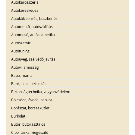
Autókarosszéria
Autókereskedés
Autókölcsönzés, buszbérlés
Autómentő, autószállítás
Autómosó, autókozmetika
Autószerviz
Autótuning
Autóüveg, szélvédő javítás
Autóvillamosság
Baba, mama
Bank, hitel, biztosítás
Biztonságtechnika, vagyonvédelem
Bölcsöde, óvoda, napközi
Borászat, borszaküzlet
Burkolat
Bútor, bútorasztalos
Cipő, táska, kiegészítő