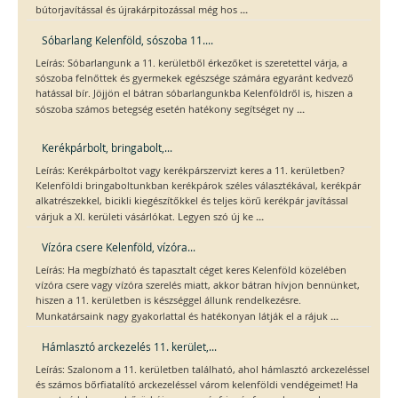
...
bútorjavítással és újrakárpitozással még hos
Sóbarlang Kelenföld, sószoba 11....
Leírás: Sóbarlangunk a 11. kerületből érkezőket is szeretettel várja, a
sószoba felnőttek és gyermekek egészsége számára egyaránt kedvező
hatással bír. Jöjjön el bátran sóbarlangunkba Kelenföldről is, hiszen a
...
sószoba számos betegség esetén hatékony segítséget ny
Kerékpárbolt, bringabolt,...
Leírás: Kerékpárboltot vagy kerékpárszervizt keres a 11. kerületben?
Kelenföldi bringaboltunkban kerékpárok széles választékával, kerékpár
alkatrészekkel, bicikli kiegészítőkkel és teljes körű kerékpár javítással
...
várjuk a XI. kerületi vásárlókat. Legyen szó új ke
Vízóra csere Kelenföld, vízóra...
Leírás: Ha megbízható és tapasztalt céget keres Kelenföld közelében
vízóra csere vagy vízóra szerelés miatt, akkor bátran hívjon bennünket,
hiszen a 11. kerületben is készséggel állunk rendelkezésre.
...
Munkatársaink nagy gyakorlattal és hatékonyan látják el a rájuk
Hámlasztó arckezelés 11. kerület,...
Leírás: Szalonom a 11. kerületben található, ahol hámlasztó arckezeléssel
és számos bőrfiatalító arckezeléssel várom kelenföldi vendégeimet! Ha