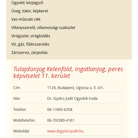
Ügyvéd, közjegyző
Üveg, tükör, képkeret
Vas-műszaki cikk
Villanyszerelő, villamossági szaküzlet
Virágüzlet, virágküldés
Víz, gáz, fűtésszerelés
Zárszerviz, zárjavítás
Tulajdonjog Kelenföld, ingatlanjog, peres
képviselet 11. kerület
Cím
1126, Budapest, Ugocsa u. 5. 4/1.
Név
Dr. Gyolcs Judit Ügyvédi Iroda
Telefon
06-1/400-6358
Mobiltelefon
06-70/380-4161
Weboldal
www.drgyolcsjudit.hu