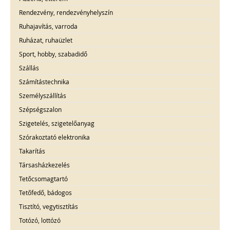
Rendezvény, rendezvényhelyszín
Ruhajavítás, varroda
Ruházat, ruhaüzlet
Sport, hobby, szabadidő
Szállás
Számítástechnika
Személyszállítás
Szépségszalon
Szigetelés, szigetelőanyag
Szórakoztató elektronika
Takarítás
Társasházkezelés
Tetőcsomagtartó
Tetőfedő, bádogos
Tisztító, vegytisztítás
Totózó, lottózó