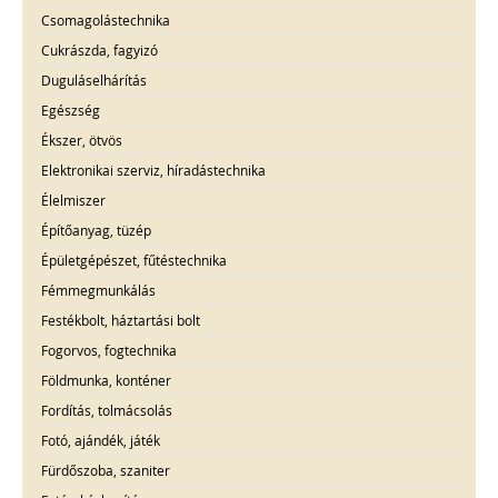
Csomagolástechnika
Cukrászda, fagyizó
Duguláselhárítás
Egészség
Ékszer, ötvös
Elektronikai szerviz, híradástechnika
Élelmiszer
Építőanyag, tüzép
Épületgépészet, fűtéstechnika
Fémmegmunkálás
Festékbolt, háztartási bolt
Fogorvos, fogtechnika
Földmunka, konténer
Fordítás, tolmácsolás
Fotó, ajándék, játék
Fürdőszoba, szaniter