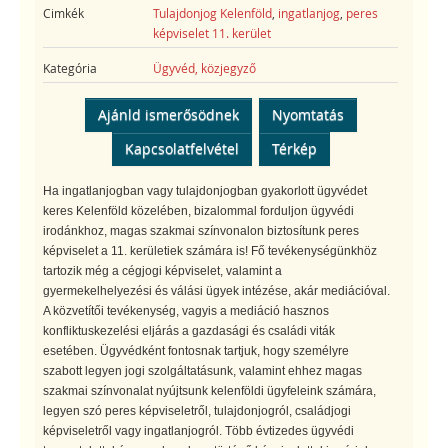
Cimkék
Tulajdonjog Kelenföld
,
ingatlanjog
,
peres
képviselet 11. kerület
Kategória
Ügyvéd, közjegyző
Ajánld ismerősödnek
Nyomtatás
Kapcsolatfelvétel
Térkép
Ha ingatlanjogban vagy tulajdonjogban gyakorlott ügyvédet
keres Kelenföld közelében, bizalommal forduljon ügyvédi
irodánkhoz, magas szakmai színvonalon biztosítunk peres
képviselet a 11. kerületiek számára is! Fő tevékenységünkhöz
tartozik még a cégjogi képviselet, valamint a
gyermekelhelyezési és válási ügyek intézése, akár mediációval.
A közvetítői tevékenység, vagyis a mediáció hasznos
konfliktuskezelési eljárás a gazdasági és családi viták
esetében. Ügyvédként fontosnak tartjuk, hogy személyre
szabott legyen jogi szolgáltatásunk, valamint ehhez magas
szakmai színvonalat nyújtsunk kelenföldi ügyfeleink számára,
legyen szó peres képviseletről, tulajdonjogról, családjogi
képviseletről vagy ingatlanjogról. Több évtizedes ügyvédi