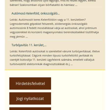
szeretnéd, hogy arcbőröd újra ragyogó, friss és feszes legyen, keress
...
bátran! Szalonomban olyan bőrfiatalító és hámlasz
Autómosó Kelenföld, önkiszolgáló...
Leírás: Autómosót keres Kelenföldön vagy a 11. kerületben?
Legmodernebb gépekkel felszerelt, zöldenergiás önkiszolgáló
autómosónk 8 fedett mosóállással várja az autósokat, ahol prémium
vegyszerekkel és korszerű magasnyomású berendezésekkel tisztíthatja
...
meg járműv
Turbójavítás 11. kerület,...
Leírás: Kelenföldi autósokat is szeretettel várunk turbójavítással, illetve
turbófelújítással. Cégünk minden típusú turbófeltöltő javítását és
cseréjét biztosítja 11. kerületi ügyfeleink számára, emellett vállaljuk
...
turbóvezérlő elektorinkák diagnosztizálását és j
Hirdetésfelvétel
Jogi nyilatkozat