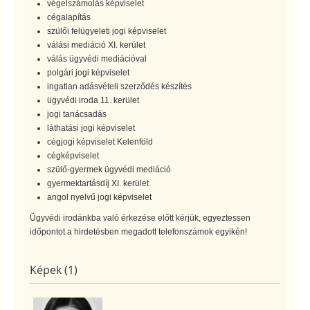
végelszámolás képviselet
cégalapítás
szülői felügyeleti jogi képviselet
válási mediáció XI. kerület
válás ügyvédi mediációval
polgári jogi képviselet
ingatlan adásvételi szerződés készítés
ügyvédi iroda 11. kerület
jogi tanácsadás
láthatási jogi képviselet
cégjogi képviselet Kelenföld
cégképviselet
szülő-gyermek ügyvédi mediáció
gyermektartásdíj XI. kerület
angol nyelvű jogi képviselet
Ügyvédi irodánkba való érkezése előtt kérjük, egyeztessen
időpontot a hirdetésben megadott telefonszámok egyikén!
Képek (1)