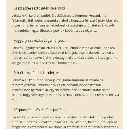
Készségfejlesztő játék Kelenföld,...
Leírás: A XI. kerületi szülők érdeklődését is örömmel vesszük, ha
felkeresik játék webáruházunkat, ahol válogatott fejlesztő játék kínálatot
biztosítunk, bármilyen témakörben! Készségfejlesztő játékaink között
...
mindenféle megtalálható, a játékok között csupa olyan
Függöny szaküzlet Lágymányos,...
Leírás: Függöny szaküzletünk a XI. kerületből is várja az érdeklődőket,
ahol lakástextilek széles választékát kínáljuk, akár a klasszikus, akár a
modern stílus kedvelője! A lakosság mellett közületeket is kiszolgálunk,
...
szolgáltatásaink a tervezéstől a komplett ki
Felnőttoktatás 11. kerület, esti...
Leírás: A XI. kerületből is várja esti gimnáziumunk színvonalas
felnőttoktatással, munkahely- és családbarát időbeosztással,
maximálisan igazodva az egyéni igényekhez!A felnőttoktatás során
célunk, hogy versenyképes tudást biztosítsunk tanulóink részére, mely a
...
m
Kárpitos Kelenföld, bútorjavítás...
Leírás: Kárpitosként nagy szakmai tapasztalattal vállalok bútorjavítást,
bútorfelújítást és bútorkárpitozást a XI. kerületben, Kelenföldről érkező
megrendelők számára is. Ne dobja ki szeretett bútorát, hiszen szakszerű