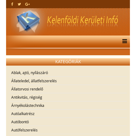
KATEGÓRIÁK
Ablak, ajtó, nyílászáró
Állateledel, állatfelszerelés
Állatorvosi rendelő
Antikvitás, régiség
Árnyékolástechnika
Autóalkatrész
Autóbontó
Autófelszerelés