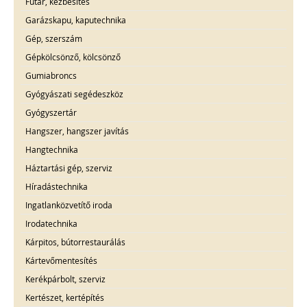
Futár, kézbesítés
Garázskapu, kaputechnika
Gép, szerszám
Gépkölcsönző, kölcsönző
Gumiabroncs
Gyógyászati segédeszköz
Gyógyszertár
Hangszer, hangszer javítás
Hangtechnika
Háztartási gép, szerviz
Híradástechnika
Ingatlanközvetítő iroda
Irodatechnika
Kárpitos, bútorrestaurálás
Kártevőmentesítés
Kerékpárbolt, szerviz
Kertészet, kertépítés