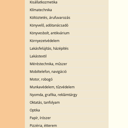
Kisállatkozmetika
Klímatechnika
Költöztetés, árufuvarozás
Könyvelő, adótanácsadó
Könyvesbolt, antikvárium
Környezetvédelem
Lakásfelújítás, házépítés
Lakástextil
Méréstechnika, műszer
Mobiltelefon, navigáció
Motor, robogó
Munkavédelem, tűzvédelem
Nyomda, grafika, reklámtárgy
Oktatás, tanfolyam
Optika
Papír, írószer
Pizzéria, étterem