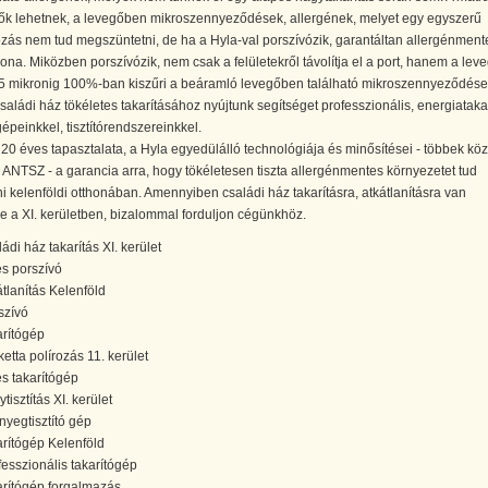
ők lehetnek, a levegőben mikroszennyeződések, allergének, melyet egy egyszerű
zás nem tud megszüntetni, de ha a Hyla-val porszívózik, garantáltan allergénment
hona. Miközben porszívózik, nem csak a felületekről távolítja el a port, hanem a leve
a. 5 mikronig 100%-ban kiszűri a beáramló levegőben található mikroszennyeződése
saládi ház tökéletes takarításához nyújtunk segítséget professzionális, energiatak
gépeinkkel, tisztítórendszereinkkel.
0 éves tapasztalata, a Hyla egyedülálló technológiája és minősítései - többek közö
ANTSZ - a garancia arra, hogy tökéletesen tiszta allergénmentes környezetet tud
i kelenföldi otthonában. Amennyiben családi ház takarításra, atkátlanításra van
 a XI. kerületben, bizalommal forduljon cégünkhöz.
ádi ház takarítás XI. kerület
es porszívó
átlanítás Kelenföld
szívó
arítógép
ketta polírozás 11. kerület
es takarítógép
tisztítás XI. kerület
nyegtisztító gép
arítógép Kelenföld
fesszionális takarítógép
arítógép forgalmazás