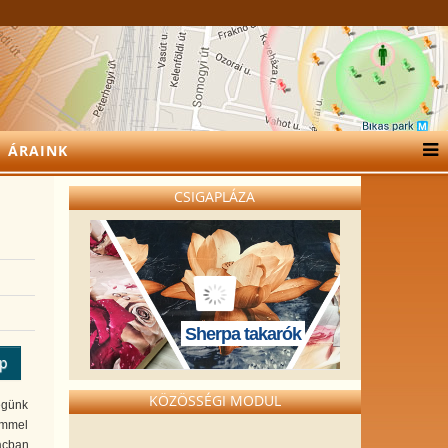
ÁRAINK
CSIGAPLÁZA
Sherpa takarók
ép
KÖZÖSSÉGI MODUL
cégünk
zemmel
racban