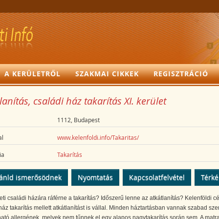
A KERÜLETRŐL
SZAKMAI CIKKEK
REGISZTRÁCIÓ
lanítás, családi ház takarítás XI. kerület
1112, Budapest
l
www.kelenfoldi.info/Takaritas/
ia
Takarítás
ánld ismerősödnek
Nyomtatás
Kapcsolatfelvétel
Térk
leti családi házára ráférne a takarítás? Időszerű lenne az atkátlanítás? Kelenföldi 
ház takarítás mellett atkátlanítást is vállal. Minden háztartásban vannak szabad s
ató allergének, melyek nem tűnnek el egy alapos nagytakarítás során sem. A mat