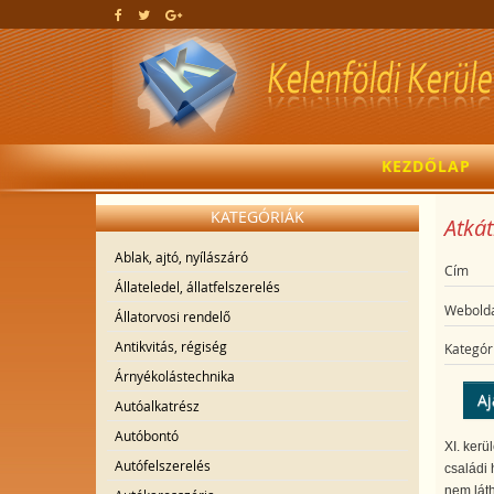
KEZDŐLAP
KATEGÓRIÁK
Atkát
Ablak, ajtó, nyílászáró
Cím
Állateledel, állatfelszerelés
Webolda
Állatorvosi rendelő
Antikvitás, régiség
Kategór
Árnyékolástechnika
Aj
Autóalkatrész
Autóbontó
XI. kerü
Autófelszerelés
családi 
nem láth