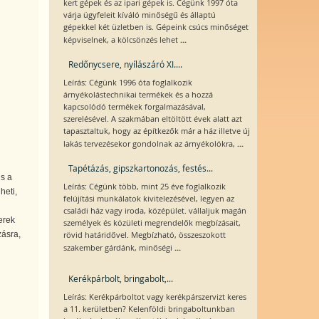
kert gépek és az ipari gépek is. Cégünk 1997 óta
várja ügyfeleit kíváló minőségű és állaptú
gépekkel két üzletben is. Gépeink csúcs minőséget
...
képviselnek, a kölcsönzés lehet
Redőnycsere, nyílászáró XI....
Leírás: Cégünk 1996 óta foglalkozik
árnyékolástechnikai termékek és a hozzá
kapcsolódó termékek forgalmazásával,
szerelésével. A szakmában eltöltött évek alatt azt
tapasztaltuk, hogy az építkezők már a ház illetve új
...
lakás tervezésekor gondolnak az árnyékolókra,
Tapétázás, gipszkartonozás, festés...
is a
Leírás: Cégünk több, mint 25 éve foglalkozik
heti,
felújítási munkálatok kivitelezésével, legyen az
családi ház vagy iroda, középület. vállaljuk magán
erek
személyek és közületi megrendelők megbízásait,
zásra,
rövid határidővel. Megbízható, összeszokott
...
szakember gárdánk, minőségi
Kerékpárbolt, bringabolt,...
Leírás: Kerékpárboltot vagy kerékpárszervizt keres
a 11. kerületben? Kelenföldi bringaboltunkban