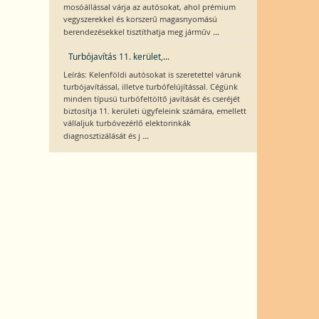
mosóállással várja az autósokat, ahol prémium
vegyszerekkel és korszerű magasnyomású
...
berendezésekkel tisztíthatja meg járműv
Turbójavítás 11. kerület,...
Leírás: Kelenföldi autósokat is szeretettel várunk
turbójavítással, illetve turbófelújítással. Cégünk
minden típusú turbófeltöltő javítását és cseréjét
biztosítja 11. kerületi ügyfeleink számára, emellett
vállaljuk turbóvezérlő elektorinkák
...
diagnosztizálását és j