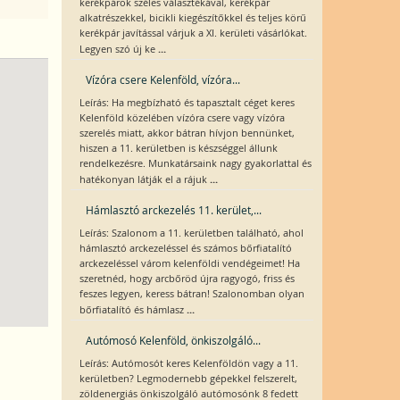
kerékpárok széles választékával, kerékpár
alkatrészekkel, bicikli kiegészítőkkel és teljes körű
kerékpár javítással várjuk a XI. kerületi vásárlókat.
...
Legyen szó új ke
Vízóra csere Kelenföld, vízóra...
Leírás: Ha megbízható és tapasztalt céget keres
Kelenföld közelében vízóra csere vagy vízóra
szerelés miatt, akkor bátran hívjon bennünket,
hiszen a 11. kerületben is készséggel állunk
rendelkezésre. Munkatársaink nagy gyakorlattal és
...
hatékonyan látják el a rájuk
Hámlasztó arckezelés 11. kerület,...
Leírás: Szalonom a 11. kerületben található, ahol
hámlasztó arckezeléssel és számos bőrfiatalító
arckezeléssel várom kelenföldi vendégeimet! Ha
szeretnéd, hogy arcbőröd újra ragyogó, friss és
feszes legyen, keress bátran! Szalonomban olyan
...
bőrfiatalító és hámlasz
Autómosó Kelenföld, önkiszolgáló...
Leírás: Autómosót keres Kelenföldön vagy a 11.
kerületben? Legmodernebb gépekkel felszerelt,
zöldenergiás önkiszolgáló autómosónk 8 fedett