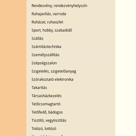
Rendezvény, rendezvényhelyszín
Ruhajavítás, varroda
Ruházat, ruhaüzlet
Sport, hobby, szabadidő
Szállás
Számítástechnika
Személyszállítás
Szépségszalon
Szigetelés, szigetelőanyag
Szórakoztató elektronika
Takarítás
Társasházkezelés
Tetőcsomagtartó
Tetőfedő, bádogos
Tisztító, vegytisztítás
Totózó, lottózó