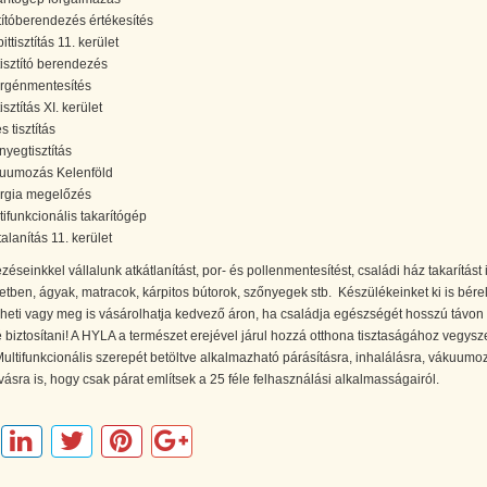
ztítóberendezés értékesítés
ittisztítás 11. kerület
tisztító berendezés
ergénmentesítés
isztítás XI. kerület
s tisztítás
nyegtisztítás
uumozás Kelenföld
ergia megelőzés
tifunkcionális takarítógép
alanítás 11. kerület
éseinkkel vállalunk atkátlanítást, por- és pollenmentesítést, családi ház takarítást 
letben, ágyak, matracok, kárpitos bútorok, szőnyegek stb. Készülékeinket ki is bérel
lheti vagy meg is vásárolhatja kedvező áron, ha családja egészségét hosszú távon
 biztosítani! A HYLA a természet erejével járul hozzá otthona tisztaságához vegysz
Multifunkcionális szerepét betöltve alkalmazható párásításra, inhalálásra, vákuumo
ívásra is, hogy csak párat említsek a 25 féle felhasználási alkalmasságairól.