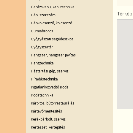
Garázskapu, kaputechnika
Térkép
Gép, szerszám
Gépkölcsönző, kölcsönző
Gumiabroncs
Gyógyászati segédeszköz
Gyógyszertár
Hangszer, hangszer javítás
Hangtechnika
Háztartási gép, szerviz
Híradástechnika
Ingatlanközvetítő iroda
Irodatechnika
Kárpitos, bútorrestaurálás
Kártevőmentesítés
Kerékpárbolt, szerviz
Kertészet, kertépítés