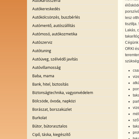
Autókarosszéria
élősköd
Autókereskedés
porszívó
Autókölcsönzés, buszbérlés
lesz ott
tisztítj
Autómentő, autószállítás
Lakás, c
Autómosó, autókozmetika
takarító
Autószerviz
Cégünk 2
ORKI és 
Autótuning
teremten
Autóüveg, szélvédő javítás
szüksége
Autóvillamosság
csal
Baba, mama
viz
atk
Bank, hitel, biztosítás
por
Biztonságtechnika, vagyonvédelem
tak
Bölcsöde, óvoda, napközi
par
viz
Borászat, borszaküzlet
mély
Burkolat
sző
Bútor, bútorasztalos
tak
pro
Cipő, táska, kiegészítő
tak