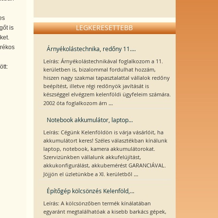
es
LEGKERESETTEBB
gőt is
ket.
arékos
Árnyékolástechnika, redőny 11....
Leírás: Árnyékolástechnikával foglalkozom a 11.
tt:
kerületben is, bizalommal fordulhat hozzám,
hiszen nagy szakmai tapasztalattal vállalok redőny
beépítést, illetve régi redőnyök javítását is
készséggel elvégzem kelenföldi ügyfeleim számára.
...
2002 óta foglalkozom árn
Notebook akkumulátor, laptop...
Leírás: Cégünk Kelenföldön is várja vásárlóit, ha
akkumulátort keres! Széles választékban kínálunk
laptop, notebook, kamera akkumulátorokat.
Szervizünkben vállalunk akkufelújítást,
akkukonfigurálást, akkubemérést GARANCIÁVAL.
...
Jöjjön el üzletünkbe a XI. kerületből
Építőgép kölcsönzés Kelenföld,...
Leírás: A kölcsönzőben termék kínálatában
egyaránt megtalálhatóak a kisebb barkács gépek,