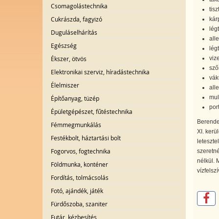
Csomagolástechnika
tis
Cukrászda, fagyizó
kárp
lég
Duguláselhárítás
all
Egészség
légt
Ékszer, ötvös
vize
sző
Elektronikai szerviz, híradástechnika
vák
Élelmiszer
all
mul
Építőanyag, tüzép
port
Épületgépészet, fűtéstechnika
Berendez
Fémmegmunkálás
XI. kerü
Festékbolt, háztartási bolt
leteszte
Fogorvos, fogtechnika
szeretné
nélkül. 
Földmunka, konténer
vízfelsz
Fordítás, tolmácsolás
Fotó, ajándék, játék
Fürdőszoba, szaniter
Futár, kézbesítés