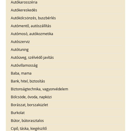
Autókarosszéria
Autókereskedés
Autókölcsönzés, buszbérlés
Autómentő, autószállítás
Autómosó, autókozmetika
Autószerviz
Autótuning
Autóüveg, szélvédő javítás
Autóvillamosság
Baba, mama
Bank, hitel, biztosítás
Biztonságtechnika, vagyonvédelem
Bölcsöde, óvoda, napközi
Borászat, borszaküzlet
Burkolat
Bútor, bútorasztalos
Cipő, táska, kiegészítő