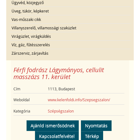
Ügyvéd, közjegyző
Üveg, tükör, képkeret
Vas-műszaki cikk
Villanyszerelő, villamossági szaküzlet
Virágüzlet, virágküldés
Víz, gáz, fűtésszerelés
Zárszerviz, zárjavítás
Férfi fodrász Lágymányos, cellulit
masszázs 11. kerület
Cím
1113, Budapest
Weboldal
www.kelenfoldi.info/Szepsegszalon/
Kategória
Szépségszalon
Ajánld ismerősödnek
Nyomtatás
Kapcsolatfelvétel
Térkép