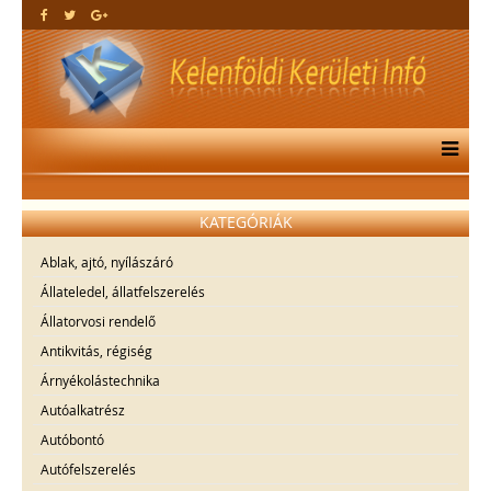
KATEGÓRIÁK
Ablak, ajtó, nyílászáró
Állateledel, állatfelszerelés
Állatorvosi rendelő
Antikvitás, régiség
Árnyékolástechnika
Autóalkatrész
Autóbontó
Autófelszerelés