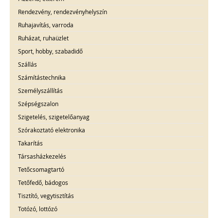
Rendezvény, rendezvényhelyszín
Ruhajavítás, varroda
Ruházat, ruhaüzlet
Sport, hobby, szabadidő
Szállás
Számítástechnika
Személyszállítás
Szépségszalon
Szigetelés, szigetelőanyag
Szórakoztató elektronika
Takarítás
Társasházkezelés
Tetőcsomagtartó
Tetőfedő, bádogos
Tisztító, vegytisztítás
Totózó, lottózó