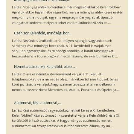
Leírás: Műanyag ablakra cserélné a már meglévő ablakot Kelenföldön?
Ajánljuk akkor figyelmébe cégünket, mely a műanyag ablak csere esetén
megkönnyítheti dolgát, ugyanis rengeteg műanyag ablak típusból
...
válogathat kedvére, melyeket lehet variálni különböző szín és
Cseh sör Kelenföld, minőségi bor...
Leírás: Nevünk is árulkodik arról, milyen rajongói vagyunk a cseh
söröknek és a minőségi boroknak. A 11. kerületből is várjuk cseh
sörkülönlegességekkel és minőségi borokkal a baráti társaságokat
...
beszélgetésre, a focirajongókat meccs nézésre, de akár bulikat és b
Német autószerviz Kelenföld, olasz...
Leírás: Olasz és német autószervizként várjuk a 11. kerületi
tulajdonosokat, de a német és olasz márkákon túl más típusok teljes
körű javítását is vállaljuk.Nagy szakmai tapasztalattal rendelkezünk
...
német autószervizként Mercedes-ek, Audi-k, Porsche-k és Opelek ja
Autómosó, kézi autómosó,...
Leírás: Kézi autómosót vagy autókozmetikát keres a XI. kerületben,
Kelenföldön? Kézi autómosónk szeretettel várja a Kelenföldről és a XI.
kerületből érkező autósokat. A hagyományos autómosás mellett
...
autókozmetikai szolgáltatásokkal is rendelkezésre állunk, így au