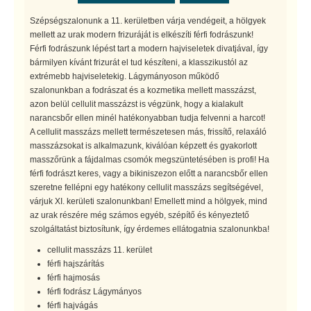
Szépségszalonunk a 11. kerületben várja vendégeit, a hölgyek
mellett az urak modern frizuráját is elkészíti férfi fodrászunk!
Férfi fodrászunk lépést tart a modern hajviseletek divatjával, így
bármilyen kívánt frizurát el tud készíteni, a klasszikustól az
extrémebb hajviseletekig. Lágymányoson működő
szalonunkban a fodrászat és a kozmetika mellett masszázst,
azon belül cellulit masszázst is végzünk, hogy a kialakult
narancsbőr ellen minél hatékonyabban tudja felvenni a harcot!
A cellulit masszázs mellett természetesen más, frissítő, relaxáló
masszázsokat is alkalmazunk, kiválóan képzett és gyakorlott
masszőrünk a fájdalmas csomók megszüntetésében is profi! Ha
férfi fodrászt keres, vagy a bikiniszezon előtt a narancsbőr ellen
szeretne fellépni egy hatékony cellulit masszázs segítségével,
várjuk XI. kerületi szalonunkban! Emellett mind a hölgyek, mind
az urak részére még számos egyéb, szépítő és kényeztető
szolgáltatást biztosítunk, így érdemes ellátogatnia szalonunkba!
cellulit masszázs 11. kerület
férfi hajszárítás
férfi hajmosás
férfi fodrász Lágymányos
férfi hajvágás