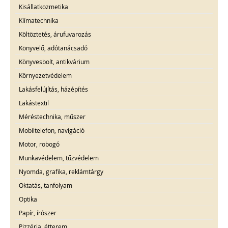
Kisállatkozmetika
Klímatechnika
Költöztetés, árufuvarozás
Könyvelő, adótanácsadó
Könyvesbolt, antikvárium
Környezetvédelem
Lakásfelújítás, házépítés
Lakástextil
Méréstechnika, műszer
Mobiltelefon, navigáció
Motor, robogó
Munkavédelem, tűzvédelem
Nyomda, grafika, reklámtárgy
Oktatás, tanfolyam
Optika
Papír, írószer
Pizzéria, étterem