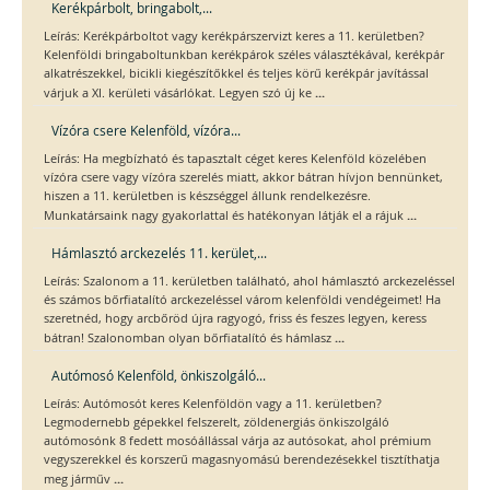
Kerékpárbolt, bringabolt,...
Leírás: Kerékpárboltot vagy kerékpárszervizt keres a 11. kerületben?
Kelenföldi bringaboltunkban kerékpárok széles választékával, kerékpár
alkatrészekkel, bicikli kiegészítőkkel és teljes körű kerékpár javítással
...
várjuk a XI. kerületi vásárlókat. Legyen szó új ke
Vízóra csere Kelenföld, vízóra...
Leírás: Ha megbízható és tapasztalt céget keres Kelenföld közelében
vízóra csere vagy vízóra szerelés miatt, akkor bátran hívjon bennünket,
hiszen a 11. kerületben is készséggel állunk rendelkezésre.
...
Munkatársaink nagy gyakorlattal és hatékonyan látják el a rájuk
Hámlasztó arckezelés 11. kerület,...
Leírás: Szalonom a 11. kerületben található, ahol hámlasztó arckezeléssel
és számos bőrfiatalító arckezeléssel várom kelenföldi vendégeimet! Ha
szeretnéd, hogy arcbőröd újra ragyogó, friss és feszes legyen, keress
...
bátran! Szalonomban olyan bőrfiatalító és hámlasz
Autómosó Kelenföld, önkiszolgáló...
Leírás: Autómosót keres Kelenföldön vagy a 11. kerületben?
Legmodernebb gépekkel felszerelt, zöldenergiás önkiszolgáló
autómosónk 8 fedett mosóállással várja az autósokat, ahol prémium
vegyszerekkel és korszerű magasnyomású berendezésekkel tisztíthatja
...
meg járműv