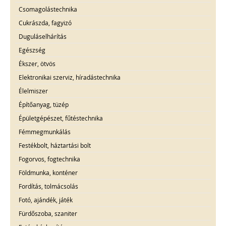
Csomagolástechnika
Cukrászda, fagyizó
Duguláselhárítás
Egészség
Ékszer, ötvös
Elektronikai szerviz, híradástechnika
Élelmiszer
Építőanyag, tüzép
Épületgépészet, fűtéstechnika
Fémmegmunkálás
Festékbolt, háztartási bolt
Fogorvos, fogtechnika
Földmunka, konténer
Fordítás, tolmácsolás
Fotó, ajándék, játék
Fürdőszoba, szaniter