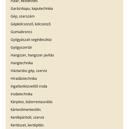
Futár, kézbesítés
Garázskapu, kaputechnika
Gép, szerszám
Gépkölcsönző, kölcsönző
Gumiabroncs
Gyógyászati segédeszköz
Gyógyszertár
Hangszer, hangszer javítás
Hangtechnika
Háztartási gép, szerviz
Híradástechnika
Ingatlanközvetítő iroda
Irodatechnika
Kárpitos, bútorrestaurálás
Kártevőmentesítés
Kerékpárbolt, szerviz
Kertészet, kertépítés