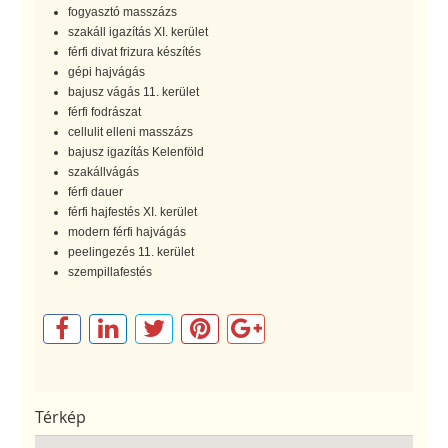
fogyasztó masszázs
szakáll igazítás XI. kerület
férfi divat frizura készítés
gépi hajvágás
bajusz vágás 11. kerület
férfi fodrászat
cellulit elleni masszázs
bajusz igazítás Kelenföld
szakállvágás
férfi dauer
férfi hajfestés XI. kerület
modern férfi hajvágás
peelingezés 11. kerület
szempillafestés
Térkép