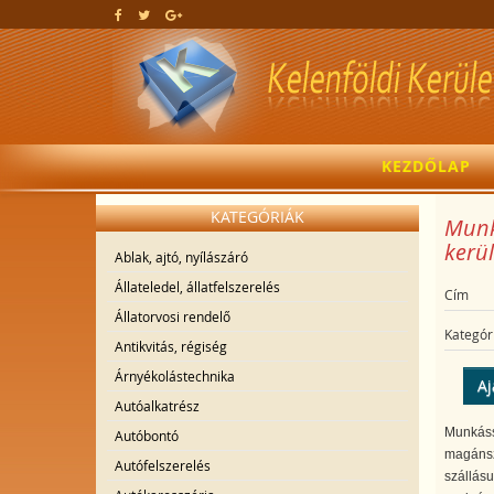
KEZDŐLAP
KATEGÓRIÁK
Munka
kerül
Ablak, ajtó, nyílászáró
Állateledel, állatfelszerelés
Cím
Állatorvosi rendelő
Kategór
Antikvitás, régiség
Árnyékolástechnika
Aj
Autóalkatrész
Munkássz
Autóbontó
magánsz
Autófelszerelés
szállásu