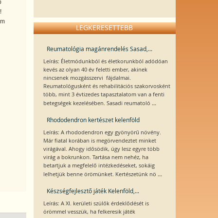
b
!
em
LEGKERESETTEBB
Reumatológia magánrendelés Sasad,...
Leírás: Életmódunkból és életkorunkból adódóan
kevés az olyan 40 év feletti ember, akinek
nincsenek mozgásszervi fájdalmai.
Reumatológusként és rehabilitációs szakorvosként
több, mint 3 évtizedes tapasztalatom van a fenti
...
betegségek kezelésében. Sasadi reumatoló
Rhododendron kertészet kelenföld
Leírás: A rhododendron egy gyönyörű növény.
Már fiatal korában is megörvendeztet minket
virágával. Ahogy idősödik, úgy lesz egyre több
virág a bokrunkon. Tartása nem nehéz, ha
betartjuk a megfelelő intézkedéseket, sokáig
...
lelhetjük benne örömünket. Kertészetünk nö
Készségfejlesztő játék Kelenföld,...
Leírás: A XI. kerületi szülők érdeklődését is
örömmel vesszük, ha felkeresik játék