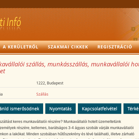
A KERÜLETRŐL
SZAKMAI CIKKEK
REGISZTRÁCIÓ
vállalói szállás, munkásszállás, munkavállalói hote
et
1222, Budapest
ia
Szállás
ánld ismerősödnek
Nyomtatás
Kapcsolatfelvétel
Térk
állást keres munkavállalói részére? Munkavállalói hotelt üzemeltetünk
emélyek részére, kellemes, barátságos 3-4 ágyas szobák várják munkavállalói
nkon a lakókat. Minden szobában hűtőszekrény és tévé található, illetve zárható