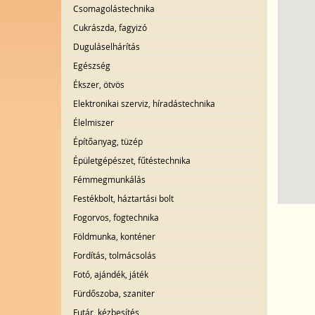
Csomagolástechnika
Cukrászda, fagyizó
Duguláselhárítás
Egészség
Ékszer, ötvös
Elektronikai szerviz, híradástechnika
Élelmiszer
Építőanyag, tüzép
Épületgépészet, fűtéstechnika
Fémmegmunkálás
Festékbolt, háztartási bolt
Fogorvos, fogtechnika
Földmunka, konténer
Fordítás, tolmácsolás
Fotó, ajándék, játék
Fürdőszoba, szaniter
Futár, kézbesítés