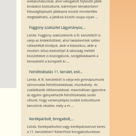
webáruházunkat, ahol válogatott fejlesztő játék
kínálatot biztosítunk, bármilyen témakörben!
Készségfejlesztő játékaink között mindenféle
...
megtalálható, a játékok között csupa olyan
Függöny szaküzlet Lágymányos,...
Leírás: Függöny szaküzletünk a XI. kerületből is
várja az érdeklődőket, ahol lakástextilek széles
választékát kínáljuk, akár a klasszikus, akár a
modern stílus kedvelője! A lakosság mellett
közületeket is kiszolgálunk, szolgáltatásaink a
...
tervezéstől a komplett ki
Felnőttoktatás 11. kerület, esti...
Leírás: A XI. kerületből is várja esti gimnáziumunk
színvonalas felnőttoktatással, munkahely- és
családbarát időbeosztással, maximálisan igazodva
az egyéni igényekhez!A felnőttoktatás során
célunk, hogy versenyképes tudást biztosítsunk
...
tanulóink részére, mely a m
Kerékpárbolt, bringabolt,...
Leírás: Kerékpárboltot vagy kerékpárszervizt keres
a 11. kerületben? Kelenföldi bringaboltunkban