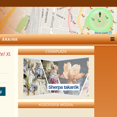
ÁRAINK
CSIGAPLÁZA
l XI.
Sherpa takarók
ép
KÖZÖSSÉGI MODUL