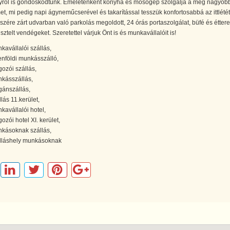
yről is gondoskodtunk. Emeletenként konyha és mosógép szolgálja a még nagyob
t, mi pedig napi ágyneműcserével és takarítással tesszük konfortosabbá az ittlétét
szére zárt udvarban való parkolás megoldott, 24 órás portaszolgálat, büfé és étter
tisztelt vendégeket. Szeretettel várjuk Önt is és munkavállalóit is!
kavállalói szállás,
enföldi munkásszálló,
gozói szállás,
kásszállás,
ánszállás,
lás 11.kerület,
kavállalói hotel,
ozói hotel XI. kerület,
kásoknak szállás,
lláshely munkásoknak