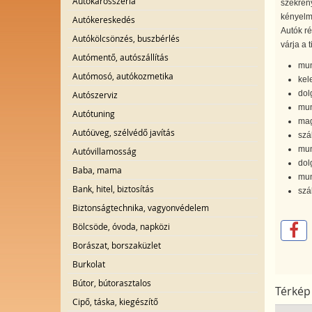
Autókarosszéria
szekrén
kényelme
Autókereskedés
Autók ré
Autókölcsönzés, buszbérlés
várja a 
Autómentő, autószállítás
mun
Autómosó, autókozmetika
kel
dol
Autószerviz
mun
Autótuning
mag
Autóüveg, szélvédő javítás
szál
mun
Autóvillamosság
dolg
Baba, mama
mun
Bank, hitel, biztosítás
szá
Biztonságtechnika, vagyonvédelem
Bölcsöde, óvoda, napközi
Borászat, borszaküzlet
Burkolat
Bútor, bútorasztalos
Térkép
Cipő, táska, kiegészítő