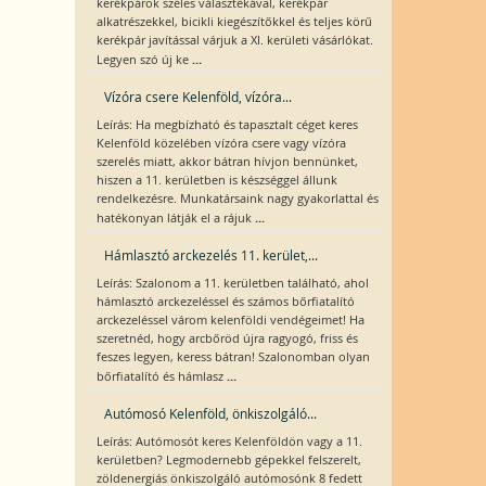
kerékpárok széles választékával, kerékpár
alkatrészekkel, bicikli kiegészítőkkel és teljes körű
kerékpár javítással várjuk a XI. kerületi vásárlókat.
...
Legyen szó új ke
Vízóra csere Kelenföld, vízóra...
Leírás: Ha megbízható és tapasztalt céget keres
Kelenföld közelében vízóra csere vagy vízóra
szerelés miatt, akkor bátran hívjon bennünket,
hiszen a 11. kerületben is készséggel állunk
rendelkezésre. Munkatársaink nagy gyakorlattal és
...
hatékonyan látják el a rájuk
Hámlasztó arckezelés 11. kerület,...
Leírás: Szalonom a 11. kerületben található, ahol
hámlasztó arckezeléssel és számos bőrfiatalító
arckezeléssel várom kelenföldi vendégeimet! Ha
szeretnéd, hogy arcbőröd újra ragyogó, friss és
feszes legyen, keress bátran! Szalonomban olyan
...
bőrfiatalító és hámlasz
Autómosó Kelenföld, önkiszolgáló...
Leírás: Autómosót keres Kelenföldön vagy a 11.
kerületben? Legmodernebb gépekkel felszerelt,
zöldenergiás önkiszolgáló autómosónk 8 fedett