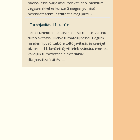
mosóállással várja az autósokat, ahol prémium
vegyszerekkel és korszerű magasnyomású
...
berendezésekkel tisztíthatja meg járműv
Turbójavítás 11. kerület,...
Leírás: Kelenföldi autósokat is szeretettel várunk
turbójavítással, illetve turbófelújítással. Cégünk
minden típusú turbófeltöltő javítását és cseréjét
biztosítja 11. kerületi ügyfeleink számára, emellett
vállaljuk turbóvezérlő elektorinkák
...
diagnosztizálását és j