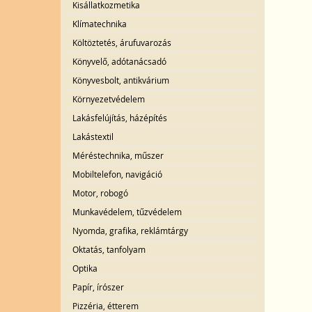
Kisállatkozmetika
Klímatechnika
Költöztetés, árufuvarozás
Könyvelő, adótanácsadó
Könyvesbolt, antikvárium
Környezetvédelem
Lakásfelújítás, házépítés
Lakástextil
Méréstechnika, műszer
Mobiltelefon, navigáció
Motor, robogó
Munkavédelem, tűzvédelem
Nyomda, grafika, reklámtárgy
Oktatás, tanfolyam
Optika
Papír, írószer
Pizzéria, étterem