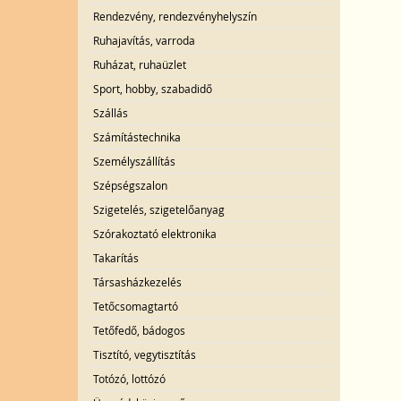
Rendezvény, rendezvényhelyszín
Ruhajavítás, varroda
Ruházat, ruhaüzlet
Sport, hobby, szabadidő
Szállás
Számítástechnika
Személyszállítás
Szépségszalon
Szigetelés, szigetelőanyag
Szórakoztató elektronika
Takarítás
Társasházkezelés
Tetőcsomagtartó
Tetőfedő, bádogos
Tisztító, vegytisztítás
Totózó, lottózó