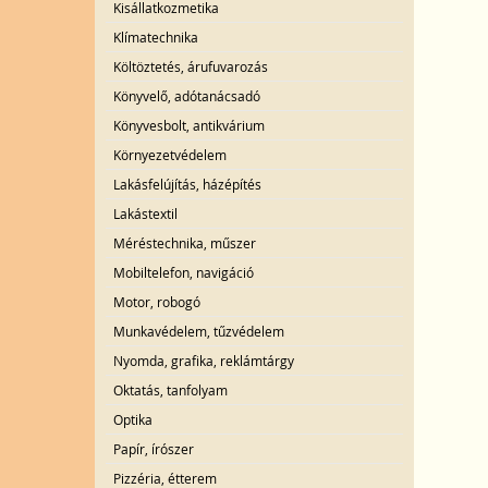
Kisállatkozmetika
Klímatechnika
Költöztetés, árufuvarozás
Könyvelő, adótanácsadó
Könyvesbolt, antikvárium
Környezetvédelem
Lakásfelújítás, házépítés
Lakástextil
Méréstechnika, műszer
Mobiltelefon, navigáció
Motor, robogó
Munkavédelem, tűzvédelem
Nyomda, grafika, reklámtárgy
Oktatás, tanfolyam
Optika
Papír, írószer
Pizzéria, étterem