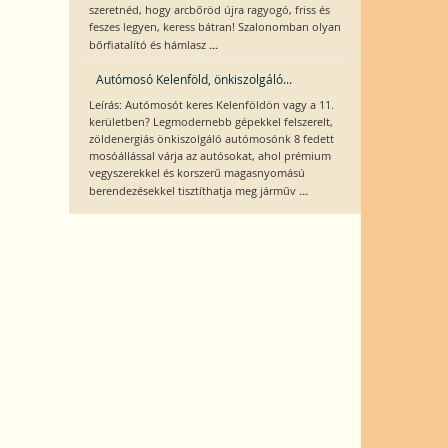
szeretnéd, hogy arcbőröd újra ragyogó, friss és
feszes legyen, keress bátran! Szalonomban olyan
...
bőrfiatalító és hámlasz
Autómosó Kelenföld, önkiszolgáló...
Leírás: Autómosót keres Kelenföldön vagy a 11.
kerületben? Legmodernebb gépekkel felszerelt,
zöldenergiás önkiszolgáló autómosónk 8 fedett
mosóállással várja az autósokat, ahol prémium
vegyszerekkel és korszerű magasnyomású
...
berendezésekkel tisztíthatja meg járműv