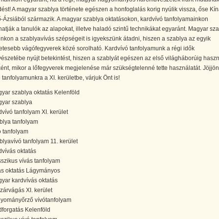
ést! A magyar szablya története egészen a honfoglalás korig nyúlik vissza, őse Kí
-Ázsiából származik. A magyar szablya oktatásokon, kardvívó tanfolyamainkon
thatják a tanulók az alapokat, illetve haladó szintű technikákat egyaránt. Magyar sz
nkon a szablyavívás szépségeit is igyekszünk átadni, hiszen a szablya az egyik
etesebb vágófegyverek közé sorolható. Kardvívó tanfolyamunk a régi idők
szetébe nyújt betekintést, hiszen a szablyát egészen az első világháborúig haszn
ént, mikor a lőfegyverek megjelenése már szükségtelenné tette használatát. Jöjjön
 tanfolyamunkra a XI. kerületbe, várjuk Önt is!
yar szablya oktatás Kelenföld
yar szablya
dvívó tanfolyam XI. kerület
blya tanfolyam
ó tanfolyam
blyavívó tanfolyam 11. kerület
dvívás oktatás
sszikus vívás tanfolyam
ás oktatás Lágymányos
yar kardvívás oktatás
zárvágás XI. kerület
yományőrző vívótanfolyam
dforgatás Kelenföld