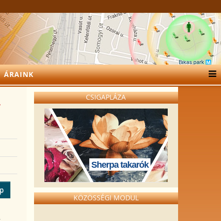
ÁRAINK
CSIGAPLÁZA
.
Sherpa takarók
ép
KÖZÖSSÉGI MODUL
k