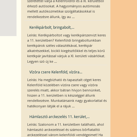
szeretettel várja a Kelenföldről és a XI. kerületből
érkező autósokat. A hagyományos autómosás
mellett autókozmetikai szolgáltatásokkal is
...
rendelkezésre állunk, így au
Kerékpárbolt, bringabolt,...
Leírás: Kerékpárboltot vagy kerékpárszervizt keres
a 11. kerületben? Kelenföldi bringaboltunkban
kerékpárok széles választékával, kerékpár
alkatrészekkel, bicikli kiegészítőkkel és teljes körű
kerékpár javítással várjuk a XI. kerületi vásárlókat.
...
Legyen szó új ke
Vízóra csere Kelenföld, vízóra...
Leírás: Ha megbízható és tapasztalt céget keres
Kelenföld közelében vízóra csere vagy vízóra
szerelés miatt, akkor bátran hívjon bennünket,
hiszen a 11. kerületben is készséggel állunk
rendelkezésre. Munkatársaink nagy gyakorlattal és
...
hatékonyan látják el a rájuk
Hámlasztó arckezelés 11. kerület,...
Leírás: Szalonom a 11. kerületben található, ahol
hámlasztó arckezeléssel és számos bőrfiatalító
arckezeléssel várom kelenföldi vendégeimet! Ha