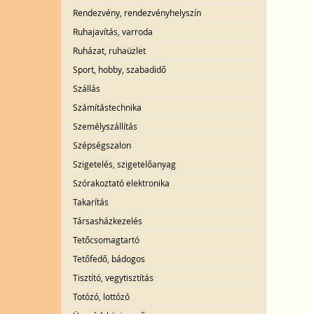
Rendezvény, rendezvényhelyszín
Ruhajavítás, varroda
Ruházat, ruhaüzlet
Sport, hobby, szabadidő
Szállás
Számítástechnika
Személyszállítás
Szépségszalon
Szigetelés, szigetelőanyag
Szórakoztató elektronika
Takarítás
Társasházkezelés
Tetőcsomagtartó
Tetőfedő, bádogos
Tisztító, vegytisztítás
Totózó, lottózó