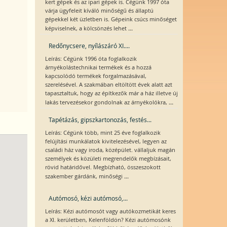
kert gépek és az ipari gépek is. Cégünk 1997 óta
várja ügyfeleit kíváló minőségű és állaptú
gépekkel két üzletben is. Gépeink csúcs minőséget
...
képviselnek, a kölcsönzés lehet
Redőnycsere, nyílászáró XI....
Leírás: Cégünk 1996 óta foglalkozik
árnyékolástechnikai termékek és a hozzá
kapcsolódó termékek forgalmazásával,
szerelésével. A szakmában eltöltött évek alatt azt
tapasztaltuk, hogy az építkezők már a ház illetve új
...
lakás tervezésekor gondolnak az árnyékolókra,
Tapétázás, gipszkartonozás, festés...
Leírás: Cégünk több, mint 25 éve foglalkozik
felújítási munkálatok kivitelezésével, legyen az
családi ház vagy iroda, középület. vállaljuk magán
személyek és közületi megrendelők megbízásait,
rövid határidővel. Megbízható, összeszokott
...
szakember gárdánk, minőségi
Autómosó, kézi autómosó,...
Leírás: Kézi autómosót vagy autókozmetikát keres
a XI. kerületben, Kelenföldön? Kézi autómosónk