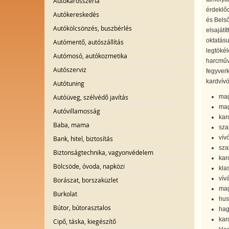
Autókarosszéria
érdeklőd
Autókereskedés
és Belső
Autókölcsönzés, buszbérlés
elsajátí
oktatásu
Autómentő, autószállítás
legtökél
Autómosó, autókozmetika
harcművé
Autószerviz
fegyverk
kardvívó
Autótuning
Autóüveg, szélvédő javítás
mag
mag
Autóvillamosság
kar
Baba, mama
sza
vív
Bank, hitel, biztosítás
sza
Biztonságtechnika, vagyonvédelem
kar
Bölcsöde, óvoda, napközi
kla
vív
Borászat, borszaküzlet
mag
Burkolat
hus
Bútor, bútorasztalos
hag
kar
Cipő, táska, kiegészítő