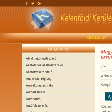
KEZDŐLAP
KATEGÓRIÁK
Magya
kerül
Ablak, ajtó, nyílászáró
Állateledel, állatfelszerelés
Cím
Állatorvosi rendelő
Webolda
Antikvitás, régiség
Kategór
Árnyékolástechnika
Autóalkatrész
Aj
Autóbontó
Autófelszerelés
A XI. ke
tanfoly