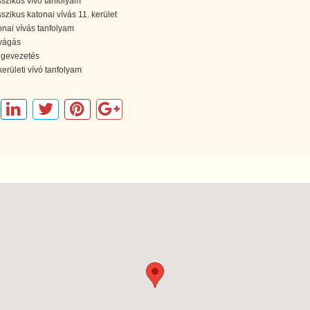
sszikus vívó tanfolyam
sszikus katonai vívás 11. kerület
onai vívás tanfolyam
vágás
gevezetés
kerületi vívó tanfolyam