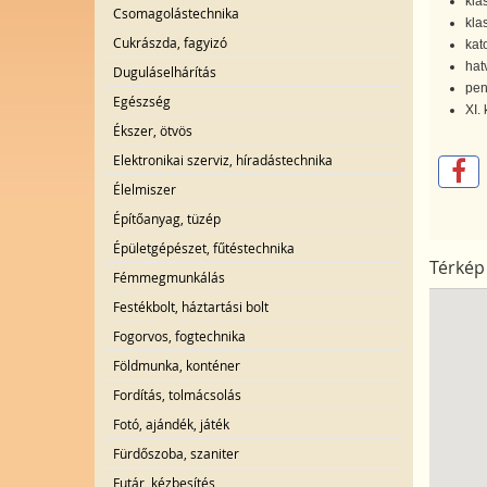
kla
Csomagolástechnika
kla
Cukrászda, fagyizó
kat
hat
Duguláselhárítás
pen
Egészség
XI. 
Ékszer, ötvös
Elektronikai szerviz, híradástechnika
Élelmiszer
Építőanyag, tüzép
Épületgépészet, fűtéstechnika
Térkép
Fémmegmunkálás
Festékbolt, háztartási bolt
Fogorvos, fogtechnika
Földmunka, konténer
Fordítás, tolmácsolás
Fotó, ajándék, játék
Fürdőszoba, szaniter
Futár, kézbesítés