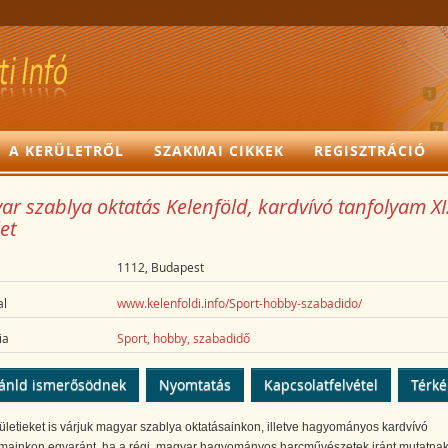
A KERÜLETRŐL
SZAKMAI CIKKEK
REGISZTRÁCIÓ
r szablya oktatás Kelenföld, kardvívó tanfolyam XI
et
1112, Budapest
l
www.kelenfoldi.info/Sport-hobby-szabadido/
ia
Sport, hobby, szabadidő
ánld ismerősödnek
Nyomtatás
Kapcsolatfelvétel
Térk
rületieket is várjuk magyar szablya oktatásainkon, illetve hagyományos kardvívó
amainkon egyaránt, ha a régi, magyar hagyományos harcművészetek iránt mutatna