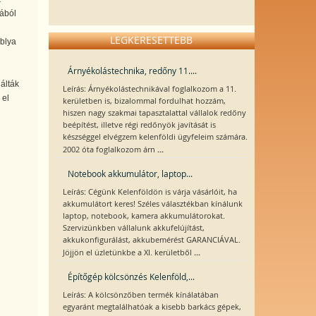
nából
LEGKERESETTEBB
ablya
Árnyékolástechnika, redőny 11....
álták
Leírás: Árnyékolástechnikával foglalkozom a 11.
 el
kerületben is, bizalommal fordulhat hozzám,
hiszen nagy szakmai tapasztalattal vállalok redőny
beépítést, illetve régi redőnyök javítását is
készséggel elvégzem kelenföldi ügyfeleim számára.
...
2002 óta foglalkozom árn
Notebook akkumulátor, laptop...
Leírás: Cégünk Kelenföldön is várja vásárlóit, ha
akkumulátort keres! Széles választékban kínálunk
laptop, notebook, kamera akkumulátorokat.
Szervizünkben vállalunk akkufelújítást,
akkukonfigurálást, akkubemérést GARANCIÁVAL.
...
Jöjjön el üzletünkbe a XI. kerületből
Építőgép kölcsönzés Kelenföld,...
Leírás: A kölcsönzőben termék kínálatában
egyaránt megtalálhatóak a kisebb barkács gépek,