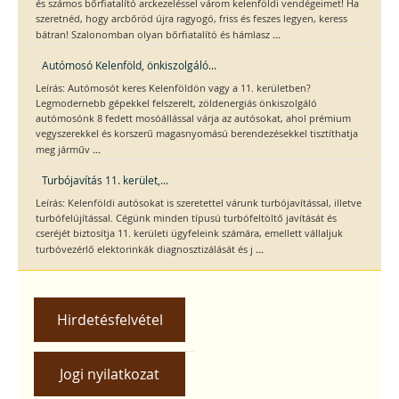
és számos bőrfiatalító arckezeléssel várom kelenföldi vendégeimet! Ha
szeretnéd, hogy arcbőröd újra ragyogó, friss és feszes legyen, keress
...
bátran! Szalonomban olyan bőrfiatalító és hámlasz
Autómosó Kelenföld, önkiszolgáló...
Leírás: Autómosót keres Kelenföldön vagy a 11. kerületben?
Legmodernebb gépekkel felszerelt, zöldenergiás önkiszolgáló
autómosónk 8 fedett mosóállással várja az autósokat, ahol prémium
vegyszerekkel és korszerű magasnyomású berendezésekkel tisztíthatja
...
meg járműv
Turbójavítás 11. kerület,...
Leírás: Kelenföldi autósokat is szeretettel várunk turbójavítással, illetve
turbófelújítással. Cégünk minden típusú turbófeltöltő javítását és
cseréjét biztosítja 11. kerületi ügyfeleink számára, emellett vállaljuk
...
turbóvezérlő elektorinkák diagnosztizálását és j
Hirdetésfelvétel
Jogi nyilatkozat