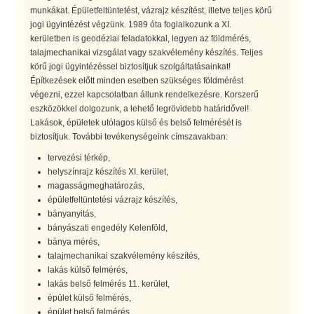
munkákat. Épületfeltüntetést, vázrajz készítést, illetve teljes körű
jogi ügyintézést végzünk. 1989 óta foglalkozunk a XI.
kerületben is geodéziai feladatokkal, legyen az földmérés,
talajmechanikai vizsgálat vagy szakvélemény készítés. Teljes
körű jogi ügyintézéssel biztosítjuk szolgáltatásainkat!
Építkezések előtt minden esetben szükséges földmérést
végezni, ezzel kapcsolatban állunk rendelkezésre. Korszerű
eszközökkel dolgozunk, a lehető legrövidebb határidővel!
Lakások, épületek utólagos külső és belső felmérését is
biztosítjuk. További tevékenységeink címszavakban:
tervezési térkép,
helyszínrajz készítés XI. kerület,
magasságmeghatározás,
épületfeltüntetési vázrajz készítés,
bányanyitás,
bányászati engedély Kelenföld,
bánya mérés,
talajmechanikai szakvélemény készítés,
lakás külső felmérés,
lakás belső felmérés 11. kerület,
épület külső felmérés,
épület belső felmérés,