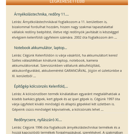
LEGKERESETTEBB
Árnyékolástechnika, redőny 11....
Leírás: Árnyékolástechnikával foglalkozom a 11. kerületben is,
bizalommal fordulhat hozzám, hiszen nagy szakmai tapasztalattal
vállalok redőny beépítést, illetve régi redőnyök javítását is készséggel
...
elvégzem kelenföldi ügyfeleim számára. 2002 óta foglalkozom árn
Notebook akkumulátor, laptop...
Leírás: Cégünk Kelenföldön is várja vásárlóit, ha akkumulátort keres!
Széles választékban kínálunk laptop, notebook, kamera
akkumulátorokat. Szervizünkben vállalunk akkufelújítást,
akkukonfigurálást, akkubemérést GARANCIÁVAL. Jöjjön el üzletünkbe a
...
XI. kerületből
Építőgép kölcsönzés Kelenföld,...
Leírás: A kölcsönzőben termék kínálatában egyaránt megtalálhatóak a
kisebb barkács gépek, kert gépek és az ipari gépek is. Cégünk 1997 óta
várja ügyfeleit kíváló minőségű és állaptú gépekkel két üzletben is.
...
Gépeink csúcs minőséget képviselnek, a kölcsönzés lehet
Redőnycsere, nyílászáró XI....
Leírás: Cégünk 1996 óta foglalkozik árnyékolástechnikai termékek és a
hozzá kapcsolódó termékek forgalmazásával, szerelésével. A szakmában