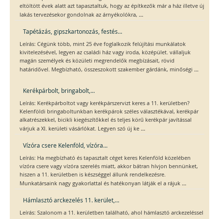
eltöltött évek alatt azt tapasztaltuk, hogy az építkezők már a ház illetve új
...
lakás tervezésekor gondolnak az árnyékolókra,
Tapétázás, gipszkartonozás, festés...
Leírás: Cégünk több, mint 25 éve foglalkozik felújítási munkálatok
kivitelezésével, legyen az családi ház vagy iroda, középület. vállaljuk
magán személyek és közületi megrendelők megbízásait, rövid
...
határidővel. Megbízható, összeszokott szakember gárdánk, minőségi
Kerékpárbolt, bringabolt,...
Leírás: Kerékpárboltot vagy kerékpárszervizt keres a 11. kerületben?
Kelenföldi bringaboltunkban kerékpárok széles választékával, kerékpár
alkatrészekkel, bicikli kiegészítőkkel és teljes körű kerékpár javítással
...
várjuk a XI. kerületi vásárlókat. Legyen szó új ke
Vízóra csere Kelenföld, vízóra...
Leírás: Ha megbízható és tapasztalt céget keres Kelenföld közelében
vízóra csere vagy vízóra szerelés miatt, akkor bátran hívjon bennünket,
hiszen a 11. kerületben is készséggel állunk rendelkezésre.
...
Munkatársaink nagy gyakorlattal és hatékonyan látják el a rájuk
Hámlasztó arckezelés 11. kerület,...
Leírás: Szalonom a 11. kerületben található, ahol hámlasztó arckezeléssel