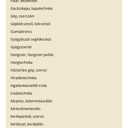
Futár, kézbesítés
Garázskapu, kaputechnika
Gép, szerszám
Gépkölcsönző, kölcsönző
Gumiabroncs
Gyógyászati segédeszköz
Gyógyszertár
Hangszer, hangszer javítás
Hangtechnika
Háztartási gép, szerviz
Híradástechnika
Ingatlanközvetítő iroda
Irodatechnika
Kárpitos, bútorrestaurálás
Kártevőmentesítés
Kerékpárbolt, szerviz
Kertészet, kertépítés