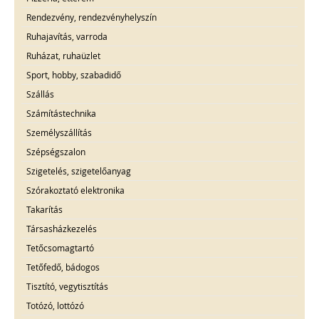
Rendezvény, rendezvényhelyszín
Ruhajavítás, varroda
Ruházat, ruhaüzlet
Sport, hobby, szabadidő
Szállás
Számítástechnika
Személyszállítás
Szépségszalon
Szigetelés, szigetelőanyag
Szórakoztató elektronika
Takarítás
Társasházkezelés
Tetőcsomagtartó
Tetőfedő, bádogos
Tisztító, vegytisztítás
Totózó, lottózó