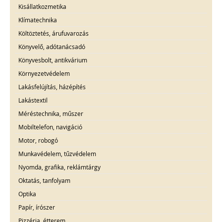
Kisállatkozmetika
Klímatechnika
Költöztetés, árufuvarozás
Könyvelő, adótanácsadó
Könyvesbolt, antikvárium
Környezetvédelem
Lakásfelújítás, házépítés
Lakástextil
Méréstechnika, műszer
Mobiltelefon, navigáció
Motor, robogó
Munkavédelem, tűzvédelem
Nyomda, grafika, reklámtárgy
Oktatás, tanfolyam
Optika
Papír, írószer
Pizzéria, étterem