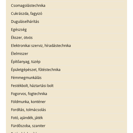
Csomagolástechnika
Cukrászda, fagyizó
Duguláselhárítás
Egészség
Ékszer, ötvös
Elektronikai szerviz, híradástechnika
Élelmiszer
Építőanyag, tüzép
Épületgépészet, fűtéstechnika
Fémmegmunkálás
Festékbolt, háztartási bolt
Fogorvos, fogtechnika
Földmunka, konténer
Fordítás, tolmácsolás
Fotó, ajándék, játék
Fürdőszoba, szaniter