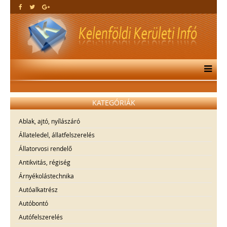
KATEGÓRIÁK
Ablak, ajtó, nyílászáró
Állateledel, állatfelszerelés
Állatorvosi rendelő
Antikvitás, régiség
Árnyékolástechnika
Autóalkatrész
Autóbontó
Autófelszerelés