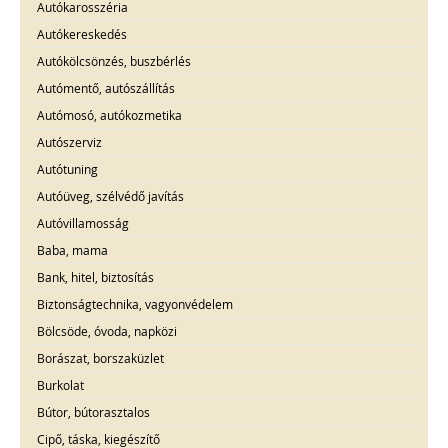
Autókarosszéria
Autókereskedés
Autókölcsönzés, buszbérlés
Autómentő, autószállítás
Autómosó, autókozmetika
Autószerviz
Autótuning
Autóüveg, szélvédő javítás
Autóvillamosság
Baba, mama
Bank, hitel, biztosítás
Biztonságtechnika, vagyonvédelem
Bölcsöde, óvoda, napközi
Borászat, borszaküzlet
Burkolat
Bútor, bútorasztalos
Cipő, táska, kiegészítő