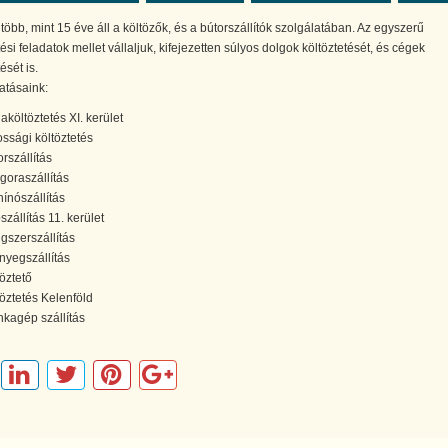
öbb, mint 15 éve áll a költözők, és a bútorszállítók szolgálatában. Az egyszerű
tési feladatok mellet vállaljuk, kifejezetten súlyos dolgok költöztetését, és cégek
ését is.
atásaink:
aköltöztetés XI. kerület
ossági költöztetés
orszállítás
goraszállítás
nínószállítás
szállítás 11. kerület
gszerszállítás
nyegszállítás
töztető
töztetés Kelenföld
kagép szállítás