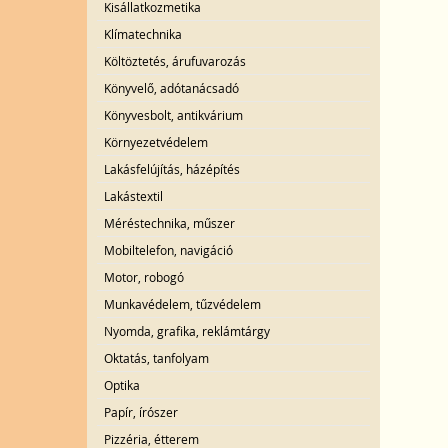
Kisállatkozmetika
Klímatechnika
Költöztetés, árufuvarozás
Könyvelő, adótanácsadó
Könyvesbolt, antikvárium
Környezetvédelem
Lakásfelújítás, házépítés
Lakástextil
Méréstechnika, műszer
Mobiltelefon, navigáció
Motor, robogó
Munkavédelem, tűzvédelem
Nyomda, grafika, reklámtárgy
Oktatás, tanfolyam
Optika
Papír, írószer
Pizzéria, étterem