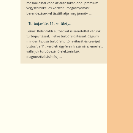
mosóállással várja az autósokat, ahol prémium
vegyszerekkel és korszerű magasnyomású
...
berendezésekkel tisztíthatja meg járműv
Turbójavítás 11. kerület,...
Leírás: Kelenföldi autósokat is szeretettel várunk
turbójavítással, illetve turbófelújítással. Cégünk
minden típusú turbófeltöltő javítását és cseréjét
biztosítja 11. kerületi ügyfeleink számára, emellett
vállaljuk turbóvezérlő elektorinkák
...
diagnosztizálását és j