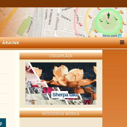
ÁRAINK
CSIGAPLÁZA
Sherpa takarók
KÖZÖSSÉGI MODUL
ép