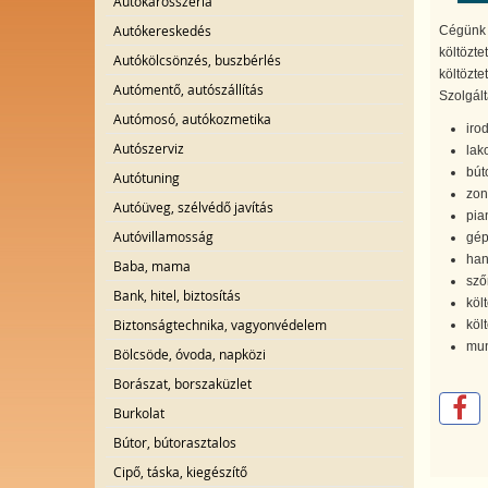
Autókarosszéria
Autókereskedés
Cégünk t
költözte
Autókölcsönzés, buszbérlés
költöztet
Autómentő, autószállítás
Szolgált
Autómosó, autókozmetika
irod
Autószerviz
lak
bút
Autótuning
zon
Autóüveg, szélvédő javítás
pia
Autóvillamosság
gép
han
Baba, mama
sző
Bank, hitel, biztosítás
köl
Biztonságtechnika, vagyonvédelem
köl
mun
Bölcsöde, óvoda, napközi
Borászat, borszaküzlet
Burkolat
Bútor, bútorasztalos
Cipő, táska, kiegészítő