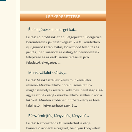
LEGKERESETTEBB
Épületgépészet, energetikai...
Leírás: Fő profilunk az épületgépészet. Energetikai
berendezések javítását végezzük a XI. kerületben
is, úgymint kazánjavítás, hőközpont telepítés és
javítás, ipari kazánok és vízlágyító berendezések
telepítése és az ezek üzemeltetésével járó
...
feladatok elvégzése.
Munkavállalói szállás,...
Leírás: Munkásszállást keres munkavállalói
részére? Munkavállalói hotelt üzemeltetünk
magánszemélyek részére, kellemes, barátságos 3-4
ágyas szobák várják munkavállalói szállásunkon a
lakókat. Minden szobában hűtőszekrény és tévé
...
található, illetve zárható szekré
Bérszámfejtés, könyvelés, könyvelő...
Leírás: A szomszédos XI. kerületből is várja
könyvelő irodánk a cégeket, ha olyan könyvelést