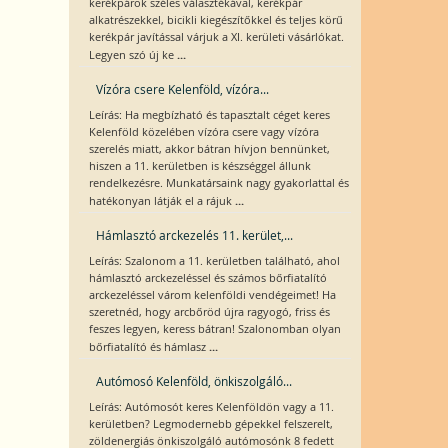
kerékpárok széles választékával, kerékpár
alkatrészekkel, bicikli kiegészítőkkel és teljes körű
kerékpár javítással várjuk a XI. kerületi vásárlókat.
...
Legyen szó új ke
Vízóra csere Kelenföld, vízóra...
Leírás: Ha megbízható és tapasztalt céget keres
Kelenföld közelében vízóra csere vagy vízóra
szerelés miatt, akkor bátran hívjon bennünket,
hiszen a 11. kerületben is készséggel állunk
rendelkezésre. Munkatársaink nagy gyakorlattal és
...
hatékonyan látják el a rájuk
Hámlasztó arckezelés 11. kerület,...
Leírás: Szalonom a 11. kerületben található, ahol
hámlasztó arckezeléssel és számos bőrfiatalító
arckezeléssel várom kelenföldi vendégeimet! Ha
szeretnéd, hogy arcbőröd újra ragyogó, friss és
feszes legyen, keress bátran! Szalonomban olyan
...
bőrfiatalító és hámlasz
Autómosó Kelenföld, önkiszolgáló...
Leírás: Autómosót keres Kelenföldön vagy a 11.
kerületben? Legmodernebb gépekkel felszerelt,
zöldenergiás önkiszolgáló autómosónk 8 fedett