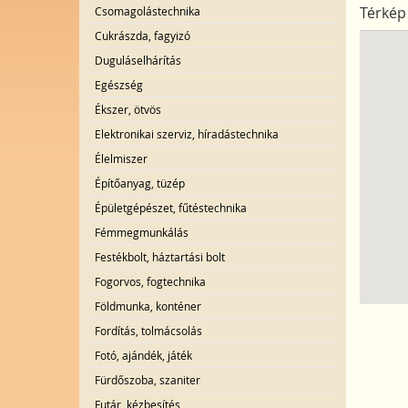
Csomagolástechnika
Térkép
Cukrászda, fagyizó
Duguláselhárítás
Egészség
Ékszer, ötvös
Elektronikai szerviz, híradástechnika
Élelmiszer
Építőanyag, tüzép
Épületgépészet, fűtéstechnika
Fémmegmunkálás
Festékbolt, háztartási bolt
Fogorvos, fogtechnika
Földmunka, konténer
Fordítás, tolmácsolás
Fotó, ajándék, játék
Fürdőszoba, szaniter
Futár, kézbesítés