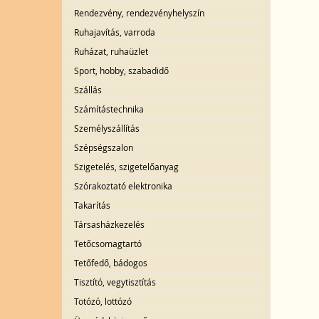
Rendezvény, rendezvényhelyszín
Ruhajavítás, varroda
Ruházat, ruhaüzlet
Sport, hobby, szabadidő
Szállás
Számítástechnika
Személyszállítás
Szépségszalon
Szigetelés, szigetelőanyag
Szórakoztató elektronika
Takarítás
Társasházkezelés
Tetőcsomagtartó
Tetőfedő, bádogos
Tisztító, vegytisztítás
Totózó, lottózó