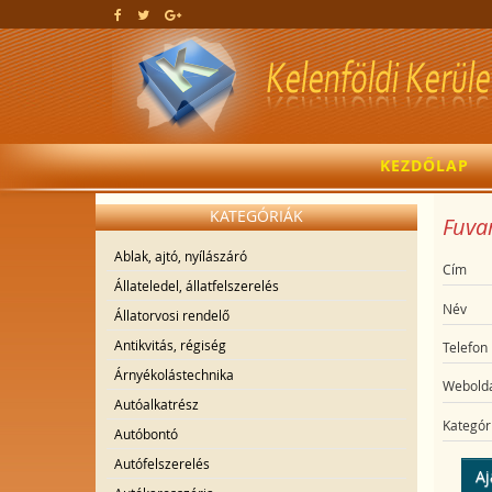
KEZDŐLAP
KATEGÓRIÁK
Fuvar
Ablak, ajtó, nyílászáró
Cím
Állateledel, állatfelszerelés
Név
Állatorvosi rendelő
Antikvitás, régiség
Telefon
Árnyékolástechnika
Webolda
Autóalkatrész
Kategór
Autóbontó
Autófelszerelés
Aj