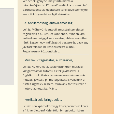
vennének igénybe, mely tartalmazza a
bérszámfejtést is. Könyvelőirodánk a hosszú távú
partnerkapcsolat kiépítésére törekedve személyre
...
szabott könyvelési szolgáltatásokka
Autóvillamosság, autóvillamossági...
Leírás: Műhelyünk autóvillamossági szereléssel
foglalkozik a XI. kerület közelében. Minden, ami
autóvillamossággal kapcsolatos, abban számíthat
ránk! Legyen egy indításgátló beszerelés, vagy egy
javítási feladat, mi rendelkezésre állunk.
...
Foglalkozunk központi zár
Műszaki vizsgáztatás, autószerviz,...
Leírás: XI. kerületi autószervizünkben műszaki
vizsgáztatással, futómű és fék javításával is
foglalkozunk, illetve természetesen számos más
műszaki javítást, pl. motorjavítást is vállalunk a
tisztelt ügyfelek részére. Munkánk fontos része a
...
motordiagnosztika. Már
Kerékpárbolt, bringabolt,...
Leírás: Kerékpárboltot vagy kerékpárszervizt keres
a 11. kerületben? Kelenföldi bringaboltunkban