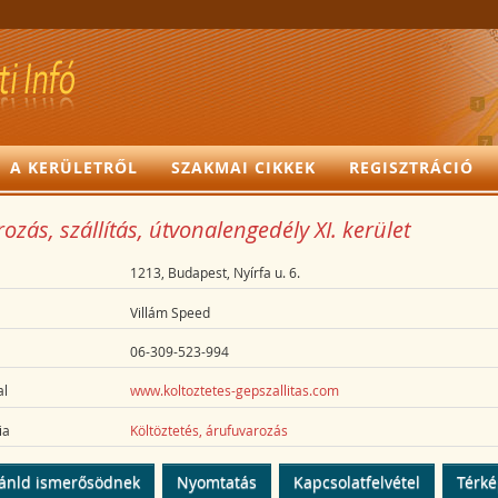
A KERÜLETRŐL
SZAKMAI CIKKEK
REGISZTRÁCIÓ
ozás, szállítás, útvonalengedély XI. kerület
1213, Budapest, Nyírfa u. 6.
Villám Speed
06-309-523-994
l
www.koltoztetes-gepszallitas.com
ia
Költöztetés, árufuvarozás
ánld ismerősödnek
Nyomtatás
Kapcsolatfelvétel
Térk