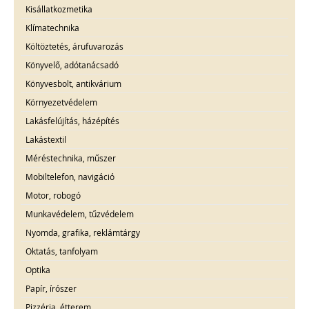
Kisállatkozmetika
Klímatechnika
Költöztetés, árufuvarozás
Könyvelő, adótanácsadó
Könyvesbolt, antikvárium
Környezetvédelem
Lakásfelújítás, házépítés
Lakástextil
Méréstechnika, műszer
Mobiltelefon, navigáció
Motor, robogó
Munkavédelem, tűzvédelem
Nyomda, grafika, reklámtárgy
Oktatás, tanfolyam
Optika
Papír, írószer
Pizzéria, étterem