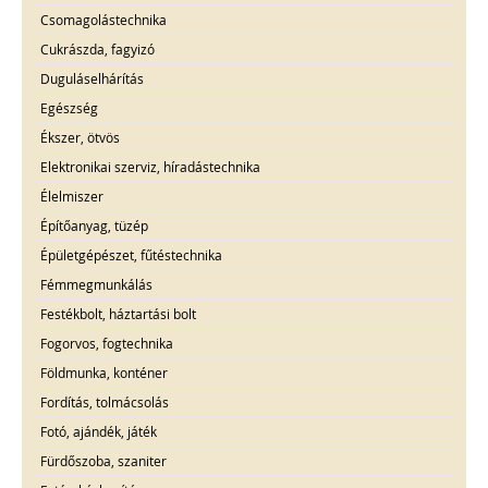
Csomagolástechnika
Cukrászda, fagyizó
Duguláselhárítás
Egészség
Ékszer, ötvös
Elektronikai szerviz, híradástechnika
Élelmiszer
Építőanyag, tüzép
Épületgépészet, fűtéstechnika
Fémmegmunkálás
Festékbolt, háztartási bolt
Fogorvos, fogtechnika
Földmunka, konténer
Fordítás, tolmácsolás
Fotó, ajándék, játék
Fürdőszoba, szaniter