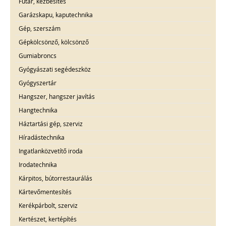
Futár, kézbesítés
Garázskapu, kaputechnika
Gép, szerszám
Gépkölcsönző, kölcsönző
Gumiabroncs
Gyógyászati segédeszköz
Gyógyszertár
Hangszer, hangszer javítás
Hangtechnika
Háztartási gép, szerviz
Híradástechnika
Ingatlanközvetítő iroda
Irodatechnika
Kárpitos, bútorrestaurálás
Kártevőmentesítés
Kerékpárbolt, szerviz
Kertészet, kertépítés