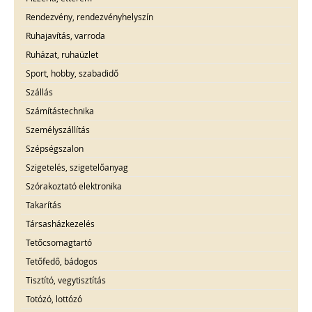
Rendezvény, rendezvényhelyszín
Ruhajavítás, varroda
Ruházat, ruhaüzlet
Sport, hobby, szabadidő
Szállás
Számítástechnika
Személyszállítás
Szépségszalon
Szigetelés, szigetelőanyag
Szórakoztató elektronika
Takarítás
Társasházkezelés
Tetőcsomagtartó
Tetőfedő, bádogos
Tisztító, vegytisztítás
Totózó, lottózó