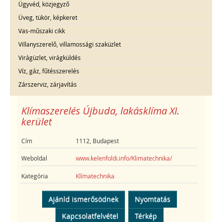
Ügyvéd, közjegyző
Üveg, tükör, képkeret
Vas-műszaki cikk
Villanyszerelő, villamossági szaküzlet
Virágüzlet, virágküldés
Víz, gáz, fűtésszerelés
Zárszerviz, zárjavítás
Klímaszerelés Újbuda, lakásklíma XI.
kerület
Cím
1112, Budapest
Weboldal
www.kelenfoldi.info/Klimatechnika/
Kategória
Klímatechnika
Ajánld ismerősödnek
Nyomtatás
Kapcsolatfelvétel
Térkép