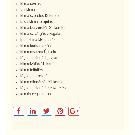
klíma javítás
fali klíma
klíma szerelés Kelenföld
lakásklíma telepítés
klíma beszerelés XI. kerület
klíma szivárgás vizsgálat
ipari klíma kivitelezés
klíma karbantartás
klímatervezés Újbuda
légkondicionáló javítás
klimatizálás 11. kerület
klíma feltöltés
légkondi szerelés
klíma ellenőrzés XI. kerület
légkondicionáló beszerelés
klímás cég Újbuda