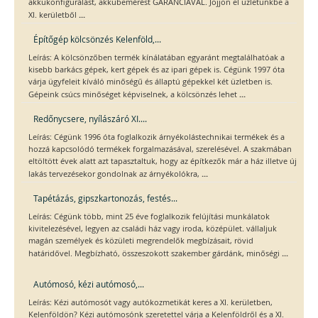
akkukonfigurálást, akkubemérést GARANCIÁVAL. Jöjjön el üzletünkbe a
...
XI. kerületből
Építőgép kölcsönzés Kelenföld,...
Leírás: A kölcsönzőben termék kínálatában egyaránt megtalálhatóak a
kisebb barkács gépek, kert gépek és az ipari gépek is. Cégünk 1997 óta
várja ügyfeleit kíváló minőségű és állaptú gépekkel két üzletben is.
...
Gépeink csúcs minőséget képviselnek, a kölcsönzés lehet
Redőnycsere, nyílászáró XI....
Leírás: Cégünk 1996 óta foglalkozik árnyékolástechnikai termékek és a
hozzá kapcsolódó termékek forgalmazásával, szerelésével. A szakmában
eltöltött évek alatt azt tapasztaltuk, hogy az építkezők már a ház illetve új
...
lakás tervezésekor gondolnak az árnyékolókra,
Tapétázás, gipszkartonozás, festés...
Leírás: Cégünk több, mint 25 éve foglalkozik felújítási munkálatok
kivitelezésével, legyen az családi ház vagy iroda, középület. vállaljuk
magán személyek és közületi megrendelők megbízásait, rövid
...
határidővel. Megbízható, összeszokott szakember gárdánk, minőségi
Autómosó, kézi autómosó,...
Leírás: Kézi autómosót vagy autókozmetikát keres a XI. kerületben,
Kelenföldön? Kézi autómosónk szeretettel várja a Kelenföldről és a XI.