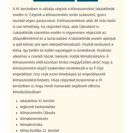
A XI. kerületben is vállalja cégünk a klímaszerelést, lakásklímák
esetén is. Cégünk a klímaszerelés során szakszerű, gyors
munkát végez garanciával. A klímaszerelésre akár 48 órán belül
is van lehetőség, ha cégünket hívja, akár Újbudáról is.
Lakásklímák szerelése esetén is ingyenesen végezzük az
állapotfelmérést és a tanácsadást. A lakásklímák esetén ajánljuk
a split klímát, ami igen elterjedt klimatizáló. Osztott rendszerű a
klíma, így beltéri és kültéri egységgel is rendelkezik. Kiválóan
alkalmas a családi házak, lakások, irodák klimatizálására. A
klímaszerelés előtt azonban fontos meggyőződni arról, hogy a
klímaszerelést végző szakember rendelkezik-e az F-Gáz
engedéllyel, hisz csak ezzel lehetséges az engedélyezett
klímaszerelést folytatni. Hívja cégünket bizalommal a XI.
kerületben is, hogy minél hamarabb segítsünk otthona
klimatizálásában!
lakásklíma XI. kerület
légkondi karbantartás
klímaszerelés Újbuda
klímaberendezés
klímatechnika
klíma tisztítás 11. kerület