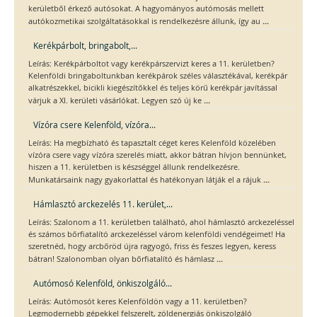
kerületből érkező autósokat. A hagyományos autómosás mellett
...
autókozmetikai szolgáltatásokkal is rendelkezésre állunk, így au
Kerékpárbolt, bringabolt,...
Leírás: Kerékpárboltot vagy kerékpárszervizt keres a 11. kerületben?
Kelenföldi bringaboltunkban kerékpárok széles választékával, kerékpár
alkatrészekkel, bicikli kiegészítőkkel és teljes körű kerékpár javítással
...
várjuk a XI. kerületi vásárlókat. Legyen szó új ke
Vízóra csere Kelenföld, vízóra...
Leírás: Ha megbízható és tapasztalt céget keres Kelenföld közelében
vízóra csere vagy vízóra szerelés miatt, akkor bátran hívjon bennünket,
hiszen a 11. kerületben is készséggel állunk rendelkezésre.
...
Munkatársaink nagy gyakorlattal és hatékonyan látják el a rájuk
Hámlasztó arckezelés 11. kerület,...
Leírás: Szalonom a 11. kerületben található, ahol hámlasztó arckezeléssel
és számos bőrfiatalító arckezeléssel várom kelenföldi vendégeimet! Ha
szeretnéd, hogy arcbőröd újra ragyogó, friss és feszes legyen, keress
...
bátran! Szalonomban olyan bőrfiatalító és hámlasz
Autómosó Kelenföld, önkiszolgáló...
Leírás: Autómosót keres Kelenföldön vagy a 11. kerületben?
Legmodernebb gépekkel felszerelt, zöldenergiás önkiszolgáló