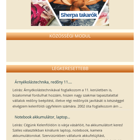
Sherpa takarók
KÖZÖSSÉGI MODUL
LEGKERESETTEBB
Árnyékolástechnika, redőny 11....
Leírás: Árnyékolástechnikával foglalkozom a 11. kerületben is,
bizalommal fordulhat hozzám, hiszen nagy szakmai tapasztalattal
vállalok redőny beépítést, illetve régi redőnyök javítását is készséggel
...
elvégzem kelenföldi ügyfeleim számára. 2002 óta foglalkozom árn
Notebook akkumulátor, laptop...
Leírás: Cégünk Kelenföldön is várja vásárlóit, ha akkumulátort keres!
Széles választékban kínálunk laptop, notebook, kamera
akkumulátorokat. Szervizünkben vállalunk akkufelújítást,