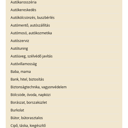
Autókarosszéria
Autókereskedés
Autókölcsönzés, buszbérlés
Autómentő, autószállítás
Autómosó, autókozmetika
Autószerviz
Autótuning
Autóüveg, szélvédő javítás
Autóvillamosság
Baba, mama
Bank, hitel, biztosítás
Biztonságtechnika, vagyonvédelem
Bölcsöde, óvoda, napközi
Borászat, borszaküzlet
Burkolat
Bútor, bútorasztalos
Cipő, táska, kiegészítő