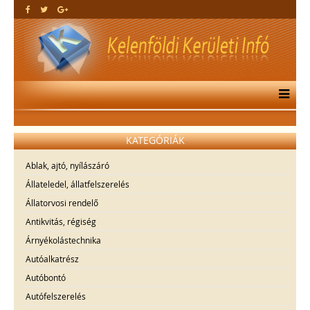
KATEGÓRIÁK
Ablak, ajtó, nyílászáró
Állateledel, állatfelszerelés
Állatorvosi rendelő
Antikvitás, régiség
Árnyékolástechnika
Autóalkatrész
Autóbontó
Autófelszerelés