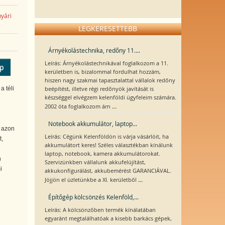
nyári
LEGKERESETTEBB
Árnyékolástechnika, redőny 11....
Leírás: Árnyékolástechnikával foglalkozom a 11.
ép
kerületben is, bizalommal fordulhat hozzám,
hiszen nagy szakmai tapasztalattal vállalok redőny
a téli
beépítést, illetve régi redőnyök javítását is
készséggel elvégzem kelenföldi ügyfeleim számára.
...
2002 óta foglalkozom árn
Notebook akkumulátor, laptop...
l azon
Leírás: Cégünk Kelenföldön is várja vásárlóit, ha
t,
akkumulátort keres! Széles választékban kínálunk
laptop, notebook, kamera akkumulátorokat.
n
Szervizünkben vállalunk akkufelújítást,
i
akkukonfigurálást, akkubemérést GARANCIÁVAL.
...
Jöjjön el üzletünkbe a XI. kerületből
Építőgép kölcsönzés Kelenföld,...
Leírás: A kölcsönzőben termék kínálatában
egyaránt megtalálhatóak a kisebb barkács gépek,