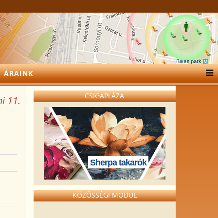
ÁRAINK
CSIGAPLÁZA
i 11.
Sherpa takarók
KÖZÖSSÉGI MODUL