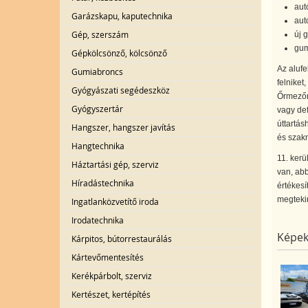
aut
Garázskapu, kaputechnika
aut
Gép, szerszám
új 
gum
Gépkölcsönző, kölcsönző
Az alufe
Gumiabroncs
felniket
Gyógyászati segédeszköz
Őrmezőn 
Gyógyszertár
vagy def
úttartá
Hangszer, hangszer javítás
és szakm
Hangtechnika
11. kerü
Háztartási gép, szerviz
van, abb
Híradástechnika
értékes
megtekin
Ingatlanközvetítő iroda
Irodatechnika
Képek
Kárpitos, bútorrestaurálás
Kártevőmentesítés
Kerékpárbolt, szerviz
Kertészet, kertépítés