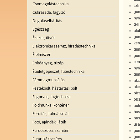
Csomagolástechnika
téli
Cukrászda, fagyizó
gum
nyá
Duguláselhárítás
tél
Egészség
aluf
gum
Ékszer, ötvös
ker
Elektronikai szerviz, híradástechnika
gum
Élelmiszer
gum
cen
Építőanyag, tüzép
nyá
Épületgépészet, fűtéstechnika
gum
Fémmegmunkálás
akc
akc
Festékbolt, háztartási bolt
olc
Fogorvos, fogtechnika
olc
Földmunka, konténer
aut
has
Fordítás, tolmácsolás
has
Fotó, ajándék, játék
új 
Fürdőszoba, szaniter
gum
gum
Futár, kézbesítés