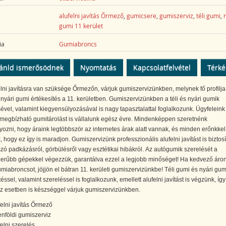
alufelni javítás Őrmező
,
gumicsere
,
gumiszerviz
,
téli gumi
,
gumi 11 kerület
ia
Gumiabroncs
ánld ismerősödnek
Nyomtatás
Kapcsolatfelvétel
Térk
lni javításra van szüksége Őrmezőn, várjuk gumiszervizünkben, melynek fő profilja 
nyári gumi értékesítés a 11. kerületben. Gumiszervizünkben a téli és nyári gumik
ével, valamint kiegyensúlyozásával is nagy tapasztalattal foglalkozunk. Ügyfeleink
 megbízható gumitárolást is vállalunk egész évre. Mindenképpen szeretnénk
ozni, hogy áraink legtöbbször az internetes árak alatt vannak, és minden erőnkke
 hogy ez így is maradjon. Gumiszervizünk professzionális alufelni javítást is biztosí
zó padkázásról, görbülésről vagy esztétikai hibákról. Az autógumik szerelését a
zerűbb gépekkel végezzük, garantálva ezzel a legjobb minőséget! Ha kedvező áro
miabroncsot, jöjjön el bátran 11. kerületi gumiszervizünkbe! Téli gumi és nyári gum
téssel, valamint szereléssel is foglalkozunk, emellett alufelni javítást is végzünk, így
z esetben is készséggel várjuk gumiszervizünkben.
felni javítás Őrmező
enföldi gumiszerviz
felni szerelés