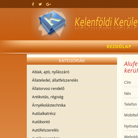
KEZDŐLAP
KATEGÓRIÁK
Alufe
kerül
Ablak, ajtó, nyílászáró
Állateledel, állatfelszerelés
Cím
Állatorvosi rendelő
Név
Antikvitás, régiség
Telefon
Árnyékolástechnika
Autóalkatrész
Mobilte
Autóbontó
Nyitvata
Autófelszerelés
Webolda