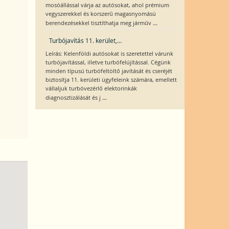
mosóállással várja az autósokat, ahol prémium
vegyszerekkel és korszerű magasnyomású
...
berendezésekkel tisztíthatja meg járműv
Turbójavítás 11. kerület,...
Leírás: Kelenföldi autósokat is szeretettel várunk
turbójavítással, illetve turbófelújítással. Cégünk
minden típusú turbófeltöltő javítását és cseréjét
biztosítja 11. kerületi ügyfeleink számára, emellett
vállaljuk turbóvezérlő elektorinkák
...
diagnosztizálását és j