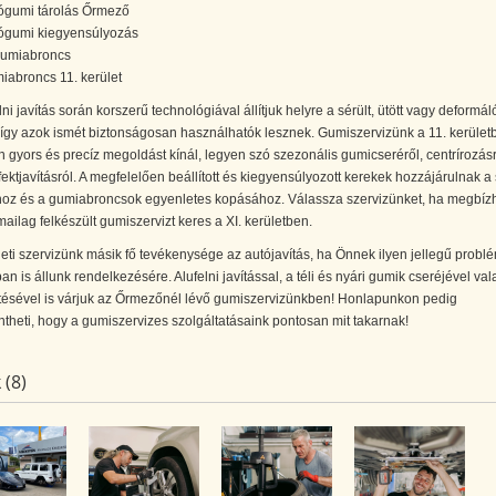
ógumi tárolás Őrmező
ógumi kiegyensúlyozás
gumiabroncs
iabroncs 11. kerület
lni javítás során korszerű technológiával állítjuk helyre a sérült, ütött vagy deformál
, így azok ismét biztonságosan használhatók lesznek. Gumiszervizünk a 11. kerület
gyors és precíz megoldást kínál, legyen szó szezonális gumicseréről, centrírozásr
ektjavításról. A megfelelően beállított és kiegyensúlyozott kerekek hozzájárulnak a 
shoz és a gumiabroncsok egyenletes kopásához. Válassza szervizünket, ha megbíz
ailag felkészült gumiszervizt keres a XI. kerületben.
leti szervizünk másik fő tevékenysége az autójavítás, ha Önnek ilyen jellegű probl
an is állunk rendelkezésére. Alufelni javítással, a téli és nyári gumik cseréjével val
ítésével is várjuk az Őrmezőnél lévő gumiszervizünkben! Honlapunkon pedig
theti, hogy a gumiszervizes szolgáltatásaink pontosan mit takarnak!
 (8)