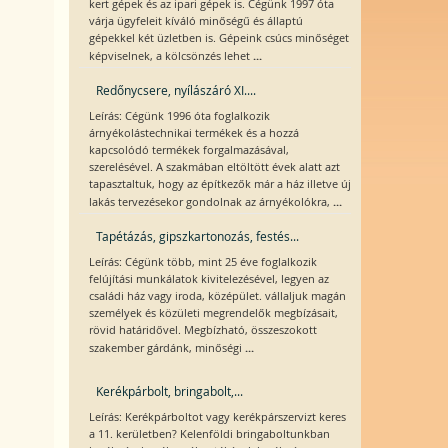
kert gépek és az ipari gépek is. Cégünk 1997 óta
várja ügyfeleit kíváló minőségű és állaptú
gépekkel két üzletben is. Gépeink csúcs minőséget
...
képviselnek, a kölcsönzés lehet
Redőnycsere, nyílászáró XI....
Leírás: Cégünk 1996 óta foglalkozik
árnyékolástechnikai termékek és a hozzá
kapcsolódó termékek forgalmazásával,
szerelésével. A szakmában eltöltött évek alatt azt
tapasztaltuk, hogy az építkezők már a ház illetve új
...
lakás tervezésekor gondolnak az árnyékolókra,
Tapétázás, gipszkartonozás, festés...
Leírás: Cégünk több, mint 25 éve foglalkozik
felújítási munkálatok kivitelezésével, legyen az
családi ház vagy iroda, középület. vállaljuk magán
személyek és közületi megrendelők megbízásait,
rövid határidővel. Megbízható, összeszokott
...
szakember gárdánk, minőségi
Kerékpárbolt, bringabolt,...
Leírás: Kerékpárboltot vagy kerékpárszervizt keres
a 11. kerületben? Kelenföldi bringaboltunkban