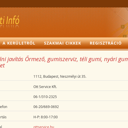
A KERÜLETRŐL
SZAKMAI CIKKEK
REGISZTRÁCIÓ
lni javítás Őrmező, gumiszerviz, téli gumi, nyári gum
et
1112, Budapest, Neszmélyi út 35.
Ott Service Kft.
06-1/310-2325
lefon
06-20/669-0692
rtás
H-P: 8:00-17:00
l
ottservice.hu