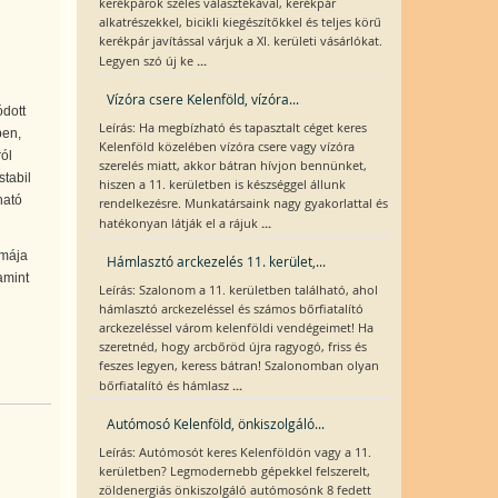
kerékpárok széles választékával, kerékpár
alkatrészekkel, bicikli kiegészítőkkel és teljes körű
kerékpár javítással várjuk a XI. kerületi vásárlókat.
...
Legyen szó új ke
Vízóra csere Kelenföld, vízóra...
ódott
Leírás: Ha megbízható és tapasztalt céget keres
ben,
Kelenföld közelében vízóra csere vagy vízóra
ól
szerelés miatt, akkor bátran hívjon bennünket,
stabil
hiszen a 11. kerületben is készséggel állunk
ható
rendelkezésre. Munkatársaink nagy gyakorlattal és
...
hatékonyan látják el a rájuk
émája
Hámlasztó arckezelés 11. kerület,...
amint
Leírás: Szalonom a 11. kerületben található, ahol
hámlasztó arckezeléssel és számos bőrfiatalító
arckezeléssel várom kelenföldi vendégeimet! Ha
szeretnéd, hogy arcbőröd újra ragyogó, friss és
feszes legyen, keress bátran! Szalonomban olyan
...
bőrfiatalító és hámlasz
Autómosó Kelenföld, önkiszolgáló...
Leírás: Autómosót keres Kelenföldön vagy a 11.
kerületben? Legmodernebb gépekkel felszerelt,
zöldenergiás önkiszolgáló autómosónk 8 fedett