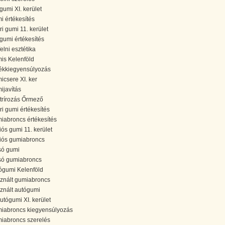
 gumi XI. kerület
i értékesítés
ri gumi 11. kerület
i gumi értékesítés
elni esztétika
is Kelenföld
ékkiegyensúlyozás
icsere XI. ker
ijavítás
trírozás Őrmező
ri gumi értékesítés
iabroncs értékesítés
iós gumi 11. kerület
iós gumiabroncs
só gumi
só gumiabroncs
ógumi Kelenföld
znált gumiabroncs
znált autógumi
autógumi XI. kerület
iabroncs kiegyensúlyozás
iabroncs szerelés