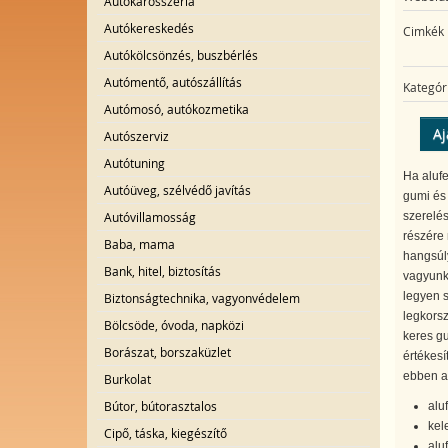
Autókarosszéria
Autókereskedés
Cimkék
Autókölcsönzés, buszbérlés
Autómentő, autószállítás
Kategór
Autómosó, autókozmetika
Aj
Autószerviz
Autótuning
Ha alufe
Autóüveg, szélvédő javítás
gumi és 
Autóvillamosság
szerelés
részére
Baba, mama
hangsúly
Bank, hitel, biztosítás
vagyunk,
legyen s
Biztonságtechnika, vagyonvédelem
legkors
Bölcsöde, óvoda, napközi
keres gu
Borászat, borszaküzlet
értékesí
ebben a
Burkolat
Bútor, bútorasztalos
alu
kel
Cipő, táska, kiegészítő
alu