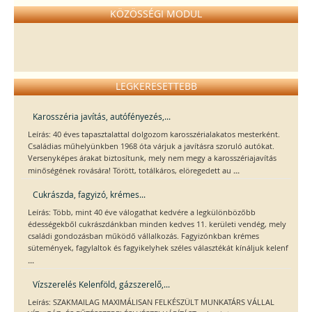
KÖZÖSSÉGI MODUL
LEGKERESETTEBB
Karosszéria javítás, autófényezés,...
Leírás: 40 éves tapasztalattal dolgozom karosszérialakatos mesterként.
Családias műhelyünkben 1968 óta várjuk a javításra szoruló autókat.
Versenyképes árakat biztosítunk, mely nem megy a karosszériajavítás
...
minőségének rovására! Törött, totálkáros, elöregedett au
Cukrászda, fagyizó, krémes...
Leírás: Több, mint 40 éve válogathat kedvére a legkülönbözőbb
édességekből cukrászdánkban minden kedves 11. kerületi vendég, mely
családi gondozásban működő vállalkozás. Fagyizónkban krémes
sütemények, fagylaltok és fagyikelyhek széles választékát kínáljuk kelenf
...
Vízszerelés Kelenföld, gázszerelő,...
Leírás: SZAKMAILAG MAXIMÁLISAN FELKÉSZÜLT MUNKATÁRS VÁLLAL