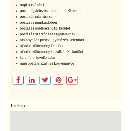
napi postázás Újbuda
postai ügyintézés mindennap XI. kerület
postázás oda-vissza
postázás munkaidőben
postázás esetenként 11. kerület
postázás szerződéses ügyfeleknek
átalánydíjas postai ügyintézés Kelenföld
ajánlott küldemény feladás
ajánlott küldemény kiszállítás XI. kerület
kelenföldi levélfeladás
napi posta elszállítás Lágymányos
Térkép