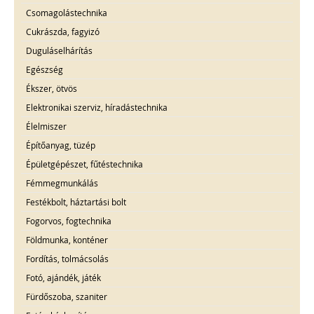
Csomagolástechnika
Cukrászda, fagyizó
Duguláselhárítás
Egészség
Ékszer, ötvös
Elektronikai szerviz, híradástechnika
Élelmiszer
Építőanyag, tüzép
Épületgépészet, fűtéstechnika
Fémmegmunkálás
Festékbolt, háztartási bolt
Fogorvos, fogtechnika
Földmunka, konténer
Fordítás, tolmácsolás
Fotó, ajándék, játék
Fürdőszoba, szaniter