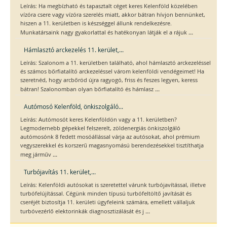
Leírás: Ha megbízható és tapasztalt céget keres Kelenföld közelében
vízóra csere vagy vízóra szerelés miatt, akkor bátran hívjon bennünket,
hiszen a 11. kerületben is készséggel állunk rendelkezésre.
...
Munkatársaink nagy gyakorlattal és hatékonyan látják el a rájuk
Hámlasztó arckezelés 11. kerület,...
Leírás: Szalonom a 11. kerületben található, ahol hámlasztó arckezeléssel
és számos bőrfiatalító arckezeléssel várom kelenföldi vendégeimet! Ha
szeretnéd, hogy arcbőröd újra ragyogó, friss és feszes legyen, keress
...
bátran! Szalonomban olyan bőrfiatalító és hámlasz
Autómosó Kelenföld, önkiszolgáló...
Leírás: Autómosót keres Kelenföldön vagy a 11. kerületben?
Legmodernebb gépekkel felszerelt, zöldenergiás önkiszolgáló
autómosónk 8 fedett mosóállással várja az autósokat, ahol prémium
vegyszerekkel és korszerű magasnyomású berendezésekkel tisztíthatja
...
meg járműv
Turbójavítás 11. kerület,...
Leírás: Kelenföldi autósokat is szeretettel várunk turbójavítással, illetve
turbófelújítással. Cégünk minden típusú turbófeltöltő javítását és
cseréjét biztosítja 11. kerületi ügyfeleink számára, emellett vállaljuk
...
turbóvezérlő elektorinkák diagnosztizálását és j