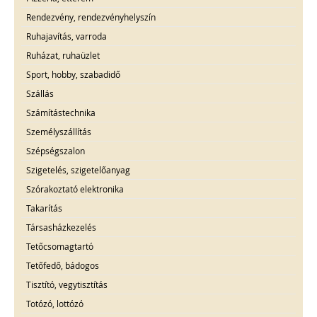
Rendezvény, rendezvényhelyszín
Ruhajavítás, varroda
Ruházat, ruhaüzlet
Sport, hobby, szabadidő
Szállás
Számítástechnika
Személyszállítás
Szépségszalon
Szigetelés, szigetelőanyag
Szórakoztató elektronika
Takarítás
Társasházkezelés
Tetőcsomagtartó
Tetőfedő, bádogos
Tisztító, vegytisztítás
Totózó, lottózó