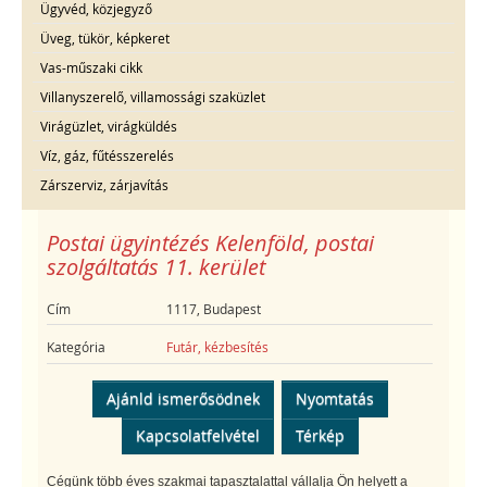
Ügyvéd, közjegyző
Üveg, tükör, képkeret
Vas-műszaki cikk
Villanyszerelő, villamossági szaküzlet
Virágüzlet, virágküldés
Víz, gáz, fűtésszerelés
Zárszerviz, zárjavítás
Postai ügyintézés Kelenföld, postai
szolgáltatás 11. kerület
Cím
1117, Budapest
Kategória
Futár, kézbesítés
Ajánld ismerősödnek
Nyomtatás
Kapcsolatfelvétel
Térkép
Cégünk több éves szakmai tapasztalattal vállalja Ön helyett a