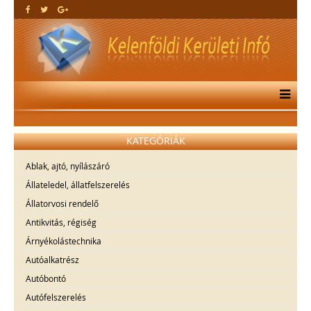
KATEGÓRIÁK
Ablak, ajtó, nyílászáró
Állateledel, állatfelszerelés
Állatorvosi rendelő
Antikvitás, régiség
Árnyékolástechnika
Autóalkatrész
Autóbontó
Autófelszerelés