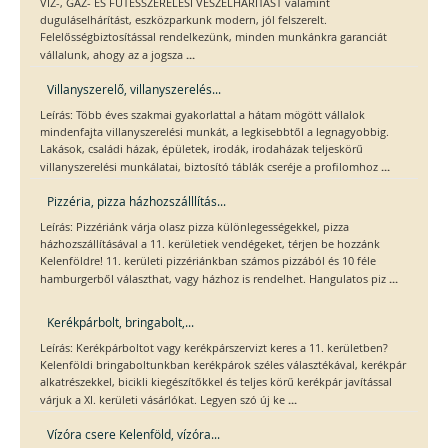
VÍZ-, GÁZ- ÉS FŰTÉSSZERELÉSI VÉSZELHÁRÍTÁST valamint
duguláselhárítást, eszközparkunk modern, jól felszerelt.
Felelősségbiztosítással rendelkezünk, minden munkánkra garanciát
...
vállalunk, ahogy az a jogsza
Villanyszerelő, villanyszerelés...
Leírás: Több éves szakmai gyakorlattal a hátam mögött vállalok
mindenfajta villanyszerelési munkát, a legkisebbtől a legnagyobbig.
Lakások, családi házak, épületek, irodák, irodaházak teljeskörű
...
villanyszerelési munkálatai, biztosító táblák cseréje a profilomhoz
Pizzéria, pizza házhozszálllítás...
Leírás: Pizzériánk várja olasz pizza különlegességekkel, pizza
házhozszállításával a 11. kerületiek vendégeket, térjen be hozzánk
Kelenföldre! 11. kerületi pizzériánkban számos pizzából és 10 féle
...
hamburgerből választhat, vagy házhoz is rendelhet. Hangulatos piz
Kerékpárbolt, bringabolt,...
Leírás: Kerékpárboltot vagy kerékpárszervizt keres a 11. kerületben?
Kelenföldi bringaboltunkban kerékpárok széles választékával, kerékpár
alkatrészekkel, bicikli kiegészítőkkel és teljes körű kerékpár javítással
...
várjuk a XI. kerületi vásárlókat. Legyen szó új ke
Vízóra csere Kelenföld, vízóra...