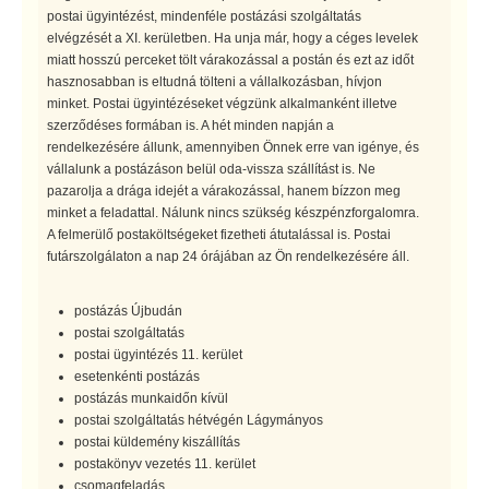
postai ügyintézést, mindenféle postázási szolgáltatás
elvégzését a XI. kerületben. Ha unja már, hogy a céges levelek
miatt hosszú perceket tölt várakozással a postán és ezt az időt
hasznosabban is eltudná tölteni a vállalkozásban, hívjon
minket. Postai ügyintézéseket végzünk alkalmanként illetve
szerződéses formában is. A hét minden napján a
rendelkezésére állunk, amennyiben Önnek erre van igénye, és
vállalunk a postázáson belül oda-vissza szállítást is. Ne
pazarolja a drága idejét a várakozással, hanem bízzon meg
minket a feladattal. Nálunk nincs szükség készpénzforgalomra.
A felmerülő postaköltségeket fizetheti átutalással is. Postai
futárszolgálaton a nap 24 órájában az Ön rendelkezésére áll.
postázás Újbudán
postai szolgáltatás
postai ügyintézés 11. kerület
esetenkénti postázás
postázás munkaidőn kívül
postai szolgáltatás hétvégén Lágymányos
postai küldemény kiszállítás
postakönyv vezetés 11. kerület
csomagfeladás