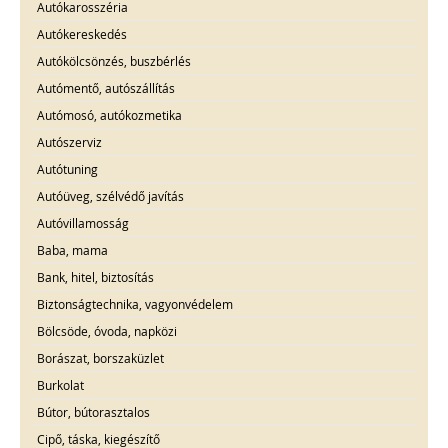
Autókarosszéria
Autókereskedés
Autókölcsönzés, buszbérlés
Autómentő, autószállítás
Autómosó, autókozmetika
Autószerviz
Autótuning
Autóüveg, szélvédő javítás
Autóvillamosság
Baba, mama
Bank, hitel, biztosítás
Biztonságtechnika, vagyonvédelem
Bölcsöde, óvoda, napközi
Borászat, borszaküzlet
Burkolat
Bútor, bútorasztalos
Cipő, táska, kiegészítő