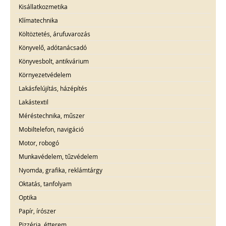
Kisállatkozmetika
Klímatechnika
Költöztetés, árufuvarozás
Könyvelő, adótanácsadó
Könyvesbolt, antikvárium
Környezetvédelem
Lakásfelújítás, házépítés
Lakástextil
Méréstechnika, műszer
Mobiltelefon, navigáció
Motor, robogó
Munkavédelem, tűzvédelem
Nyomda, grafika, reklámtárgy
Oktatás, tanfolyam
Optika
Papír, írószer
Pizzéria, étterem