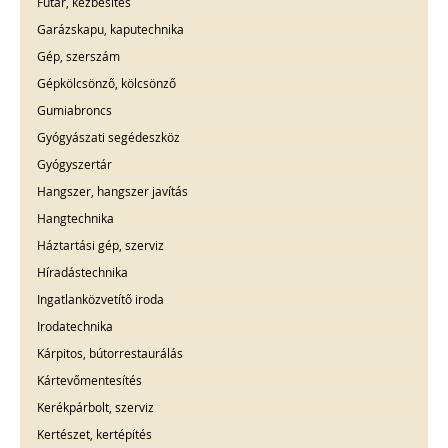
Futár, kézbesítés
Garázskapu, kaputechnika
Gép, szerszám
Gépkölcsönző, kölcsönző
Gumiabroncs
Gyógyászati segédeszköz
Gyógyszertár
Hangszer, hangszer javítás
Hangtechnika
Háztartási gép, szerviz
Híradástechnika
Ingatlanközvetítő iroda
Irodatechnika
Kárpitos, bútorrestaurálás
Kártevőmentesítés
Kerékpárbolt, szerviz
Kertészet, kertépítés