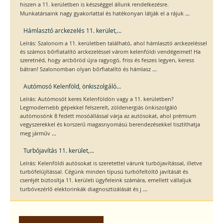
hiszen a 11. kerületben is készséggel állunk rendelkezésre.
...
Munkatársaink nagy gyakorlattal és hatékonyan látják el a rájuk
Hámlasztó arckezelés 11. kerület,...
Leírás: Szalonom a 11. kerületben található, ahol hámlasztó arckezeléssel
és számos bőrfiatalító arckezeléssel várom kelenföldi vendégeimet! Ha
szeretnéd, hogy arcbőröd újra ragyogó, friss és feszes legyen, keress
...
bátran! Szalonomban olyan bőrfiatalító és hámlasz
Autómosó Kelenföld, önkiszolgáló...
Leírás: Autómosót keres Kelenföldön vagy a 11. kerületben?
Legmodernebb gépekkel felszerelt, zöldenergiás önkiszolgáló
autómosónk 8 fedett mosóállással várja az autósokat, ahol prémium
vegyszerekkel és korszerű magasnyomású berendezésekkel tisztíthatja
...
meg járműv
Turbójavítás 11. kerület,...
Leírás: Kelenföldi autósokat is szeretettel várunk turbójavítással, illetve
turbófelújítással. Cégünk minden típusú turbófeltöltő javítását és
cseréjét biztosítja 11. kerületi ügyfeleink számára, emellett vállaljuk
...
turbóvezérlő elektorinkák diagnosztizálását és j