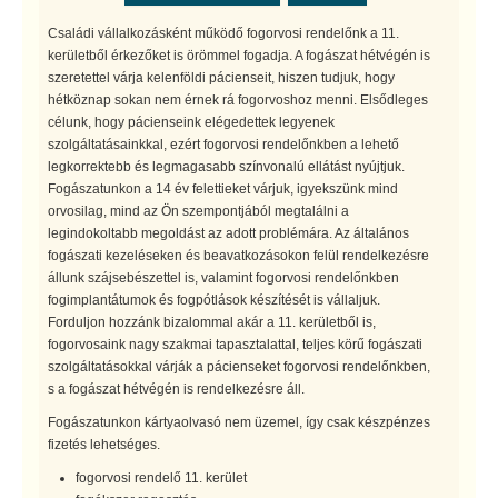
Családi vállalkozásként működő fogorvosi rendelőnk a 11.
kerületből érkezőket is örömmel fogadja. A fogászat hétvégén is
szeretettel várja kelenföldi pácienseit, hiszen tudjuk, hogy
hétköznap sokan nem érnek rá fogorvoshoz menni. Elsődleges
célunk, hogy pácienseink elégedettek legyenek
szolgáltatásainkkal, ezért fogorvosi rendelőnkben a lehető
legkorrektebb és legmagasabb színvonalú ellátást nyújtjuk.
Fogászatunkon a 14 év felettieket várjuk, igyekszünk mind
orvosilag, mind az Ön szempontjából megtalálni a
legindokoltabb megoldást az adott problémára. Az általános
fogászati kezeléseken és beavatkozásokon felül rendelkezésre
állunk szájsebészettel is, valamint fogorvosi rendelőnkben
fogimplantátumok és fogpótlások készítését is vállaljuk.
Forduljon hozzánk bizalommal akár a 11. kerületből is,
fogorvosaink nagy szakmai tapasztalattal, teljes körű fogászati
szolgáltatásokkal várják a pácienseket fogorvosi rendelőnkben,
s a fogászat hétvégén is rendelkezésre áll.
Fogászatunkon kártyaolvasó nem üzemel, így csak készpénzes
fizetés lehetséges.
fogorvosi rendelő 11. kerület