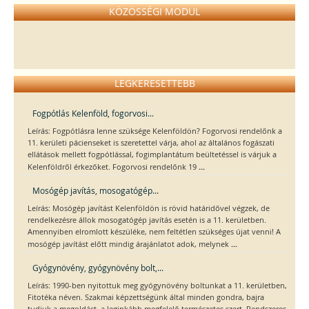
KÖZÖSSÉGI MODUL
LEGKERESETTEBB
Fogpótlás Kelenföld, fogorvosi...
Leírás: Fogpótlásra lenne szüksége Kelenföldön? Fogorvosi rendelőnk a
11. kerületi pácienseket is szeretettel várja, ahol az általános fogászati
ellátások mellett fogpótlással, fogimplantátum beültetéssel is várjuk a
...
Kelenföldről érkezőket. Fogorvosi rendelőnk 19
Mosógép javítás, mosogatógép...
Leírás: Mosógép javítást Kelenföldön is rövid határidővel végzek, de
rendelkezésre állok mosogatógép javítás esetén is a 11. kerületben.
Amennyiben elromlott készüléke, nem feltétlen szükséges újat venni! A
...
mosógép javítást előtt mindig árajánlatot adok, melynek
Gyógynövény, gyógynövény bolt,...
Leírás: 1990-ben nyitottuk meg gyógynövény boltunkat a 11. kerületben,
Fitotéka néven. Szakmai képzettségünk által minden gondra, bajra