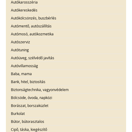
Autókarosszéria
Autókereskedés
Autókölcsönzés, buszbérlés
Autómentő, autószállítás
Autómosó, autókozmetika
Autószerviz
Autótuning
Autóüveg, szélvédő javítás
Autóvillamosság
Baba, mama
Bank, hitel, biztosítás
Biztonságtechnika, vagyonvédelem
Bölcsöde, óvoda, napközi
Borászat, borszaküzlet
Burkolat
Bútor, bútorasztalos
Cipő, táska, kiegészítő