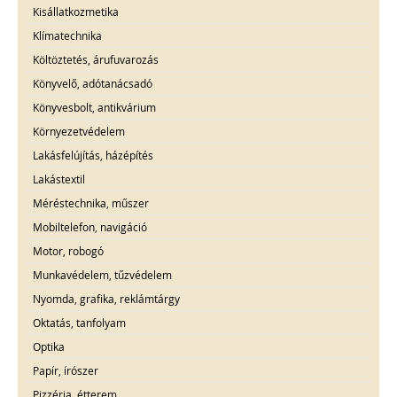
Kisállatkozmetika
Klímatechnika
Költöztetés, árufuvarozás
Könyvelő, adótanácsadó
Könyvesbolt, antikvárium
Környezetvédelem
Lakásfelújítás, házépítés
Lakástextil
Méréstechnika, műszer
Mobiltelefon, navigáció
Motor, robogó
Munkavédelem, tűzvédelem
Nyomda, grafika, reklámtárgy
Oktatás, tanfolyam
Optika
Papír, írószer
Pizzéria, étterem