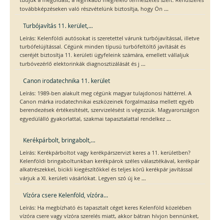
tudjuk a megoldást, a leginkább megfelelő természetes szert. Rendszeres
...
továbbképzéseken való részvételünk biztosítja, hogy Ön
Turbójavítás 11. kerület,...
Leírás: Kelenföldi autósokat is szeretettel várunk turbójavítással, illetve
turbófelújítással. Cégünk minden típusú turbófeltöltő javítását és
cseréjét biztosítja 11. kerületi ügyfeleink számára, emellett vállaljuk
...
turbóvezérlő elektorinkák diagnosztizálását és j
Canon irodatechnika 11. kerület
Leírás: 1989-ben alakult meg cégünk magyar tulajdonosi háttérrel. A
Canon márka irodatechnikai eszközeinek forgalmazása mellett egyéb
berendezések értékesítését, szervizelésést is végezzük. Magyarországon
...
egyedülálló gyakorlattal, szakmai tapasztalattal rendelkez
Kerékpárbolt, bringabolt,...
Leírás: Kerékpárboltot vagy kerékpárszervizt keres a 11. kerületben?
Kelenföldi bringaboltunkban kerékpárok széles választékával, kerékpár
alkatrészekkel, bicikli kiegészítőkkel és teljes körű kerékpár javítással
...
várjuk a XI. kerületi vásárlókat. Legyen szó új ke
Vízóra csere Kelenföld, vízóra...
Leírás: Ha megbízható és tapasztalt céget keres Kelenföld közelében
vízóra csere vagy vízóra szerelés miatt, akkor bátran hívjon bennünket,