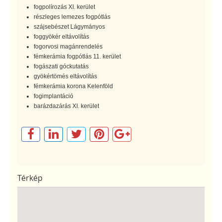
fogpolírozás XI. kerület
részleges lemezes fogpótlás
szájsebészet Lágymányos
foggyökér eltávolítás
fogorvosi magánrendelés
fémkerámia fogpótlás 11. kerület
fogászati góckutatás
gyökértömés eltávolítás
fémkerámia korona Kelenföld
fogimplantáció
barázdazárás XI. kerület
Térkép