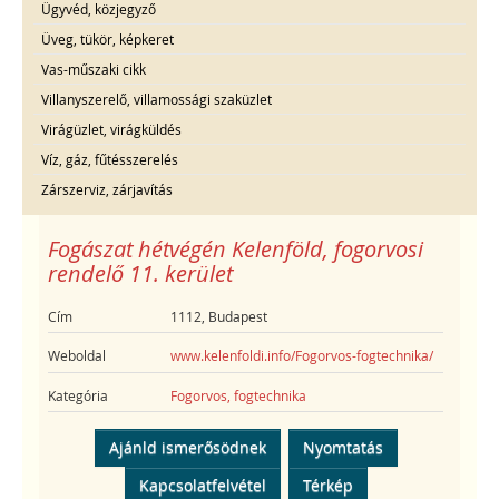
Ügyvéd, közjegyző
Üveg, tükör, képkeret
Vas-műszaki cikk
Villanyszerelő, villamossági szaküzlet
Virágüzlet, virágküldés
Víz, gáz, fűtésszerelés
Zárszerviz, zárjavítás
Fogászat hétvégén Kelenföld, fogorvosi
rendelő 11. kerület
Cím
1112, Budapest
Weboldal
www.kelenfoldi.info/Fogorvos-fogtechnika/
Kategória
Fogorvos, fogtechnika
Ajánld ismerősödnek
Nyomtatás
Kapcsolatfelvétel
Térkép