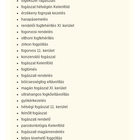
fogékszer ragasztás
fogászat hétvégén Kelenföld
érzékeny fognyak kezelés
harapásemelés
rendelői fogfehérítés XI. kerület
fogorvosi rendelés
otthoni fogfehérítés
zirkon fogpótlás
fogorvos 11. kerület
konzerváló fogászat
fogászat Kelenföld
fogtömés
fogászati rendelés
bölcsességfog eltávolítás
magán fogászat XI. kerület
ultrahangos fogkőeltávolítás
gyökérkezelés
hétvégi fogászat 11. kerület
felnőtt fogászat
fogászati rendelő
parodontológia Kelenföld
fogászati magánrendelés
teljes kivehető fogpótlás