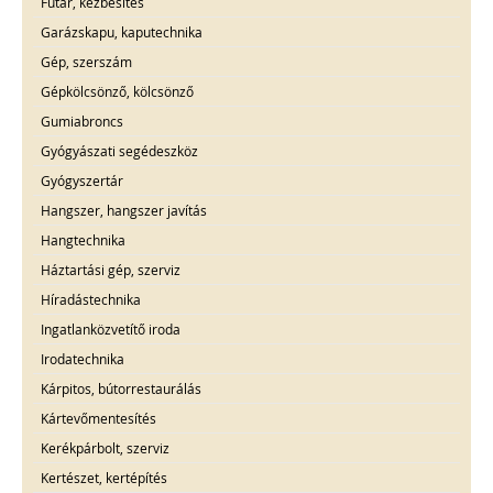
Futár, kézbesítés
Garázskapu, kaputechnika
Gép, szerszám
Gépkölcsönző, kölcsönző
Gumiabroncs
Gyógyászati segédeszköz
Gyógyszertár
Hangszer, hangszer javítás
Hangtechnika
Háztartási gép, szerviz
Híradástechnika
Ingatlanközvetítő iroda
Irodatechnika
Kárpitos, bútorrestaurálás
Kártevőmentesítés
Kerékpárbolt, szerviz
Kertészet, kertépítés