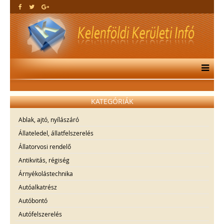
KATEGÓRIÁK
Ablak, ajtó, nyílászáró
Állateledel, állatfelszerelés
Állatorvosi rendelő
Antikvitás, régiség
Árnyékolástechnika
Autóalkatrész
Autóbontó
Autófelszerelés