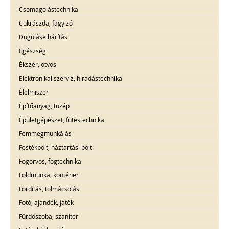
Csomagolástechnika
Cukrászda, fagyizó
Duguláselhárítás
Egészség
Ékszer, ötvös
Elektronikai szerviz, híradástechnika
Élelmiszer
Építőanyag, tüzép
Épületgépészet, fűtéstechnika
Fémmegmunkálás
Festékbolt, háztartási bolt
Fogorvos, fogtechnika
Földmunka, konténer
Fordítás, tolmácsolás
Fotó, ajándék, játék
Fürdőszoba, szaniter