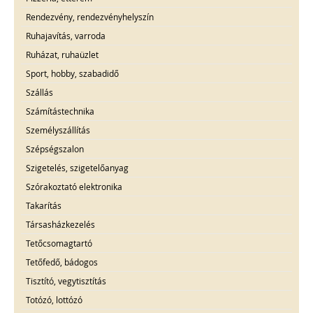
Rendezvény, rendezvényhelyszín
Ruhajavítás, varroda
Ruházat, ruhaüzlet
Sport, hobby, szabadidő
Szállás
Számítástechnika
Személyszállítás
Szépségszalon
Szigetelés, szigetelőanyag
Szórakoztató elektronika
Takarítás
Társasházkezelés
Tetőcsomagtartó
Tetőfedő, bádogos
Tisztító, vegytisztítás
Totózó, lottózó