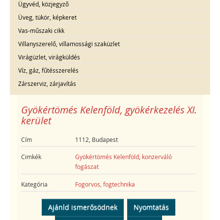
Ügyvéd, közjegyző
Üveg, tükör, képkeret
Vas-műszaki cikk
Villanyszerelő, villamossági szaküzlet
Virágüzlet, virágküldés
Víz, gáz, fűtésszerelés
Zárszerviz, zárjavítás
Gyökértömés Kelenföld, gyökérkezelés XI.
kerület
Cím
1112, Budapest
Cimkék
Gyökértömés Kelenföld
,
konzerváló
fogászat
Kategória
Fogorvos, fogtechnika
Ajánld ismerősödnek
Nyomtatás