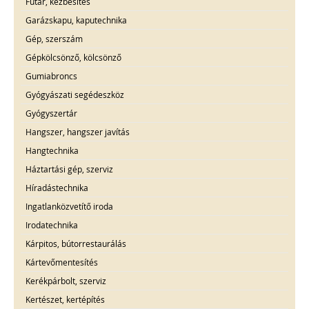
Futár, kézbesítés
Garázskapu, kaputechnika
Gép, szerszám
Gépkölcsönző, kölcsönző
Gumiabroncs
Gyógyászati segédeszköz
Gyógyszertár
Hangszer, hangszer javítás
Hangtechnika
Háztartási gép, szerviz
Híradástechnika
Ingatlanközvetítő iroda
Irodatechnika
Kárpitos, bútorrestaurálás
Kártevőmentesítés
Kerékpárbolt, szerviz
Kertészet, kertépítés