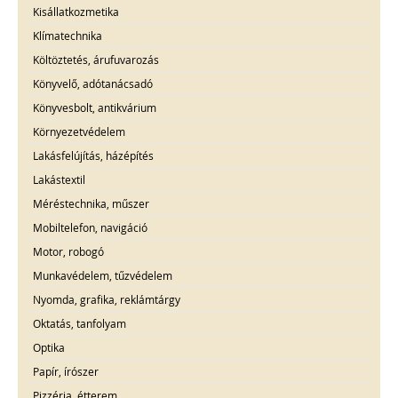
Kisállatkozmetika
Klímatechnika
Költöztetés, árufuvarozás
Könyvelő, adótanácsadó
Könyvesbolt, antikvárium
Környezetvédelem
Lakásfelújítás, házépítés
Lakástextil
Méréstechnika, műszer
Mobiltelefon, navigáció
Motor, robogó
Munkavédelem, tűzvédelem
Nyomda, grafika, reklámtárgy
Oktatás, tanfolyam
Optika
Papír, írószer
Pizzéria, étterem