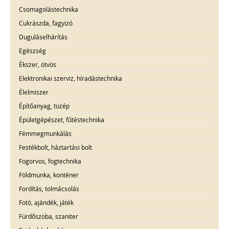
Csomagolástechnika
Cukrászda, fagyizó
Duguláselhárítás
Egészség
Ékszer, ötvös
Elektronikai szerviz, híradástechnika
Élelmiszer
Építőanyag, tüzép
Épületgépészet, fűtéstechnika
Fémmegmunkálás
Festékbolt, háztartási bolt
Fogorvos, fogtechnika
Földmunka, konténer
Fordítás, tolmácsolás
Fotó, ajándék, játék
Fürdőszoba, szaniter