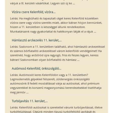
...
várjuk a XI. kerületi vásárlókat. Legyen szó új ke
Vízóra csere Kelenföld, vízóra...
Leírás: Ha megbízható és tapasztalt céget keres Kelenföld közelében
vízóra csere vagy vízóra szerelés miatt, akkor bátran hívjon bennünket,
hiszen a 11. kerületben is készséggel állunk rendelkezésre.
...
Munkatársaink nagy gyakorlattal és hatékonyan látják el a rájuk
Hámlasztó arckezelés 11. kerület,...
Leírás: Szalonom a 11. kerületben található, ahol hámlasztó arckezeléssel
és számos bőrfiatalító arckezeléssel várom kelenföldi vendégeimet! Ha
szeretnéd, hogy arcbőröd újra ragyogó, friss és feszes legyen, keress
...
bátran! Szalonomban olyan bőrfiatalító és hámlasz
Autómosó Kelenföld, önkiszolgáló...
Leírás: Autómosót keres Kelenföldön vagy a 11. kerületben?
Legmodernebb gépekkel felszerelt, zöldenergiás önkiszolgáló
autómosónk 8 fedett mosóállással várja az autósokat, ahol prémium
vegyszerekkel és korszerű magasnyomású berendezésekkel tisztíthatja
...
meg járműv
Turbójavítás 11. kerület,...
Leírás: Kelenföldi autósokat is szeretettel várunk turbójavítással, illetve
turbófelújítással. Cégünk minden típusú turbófeltöltő javítását és