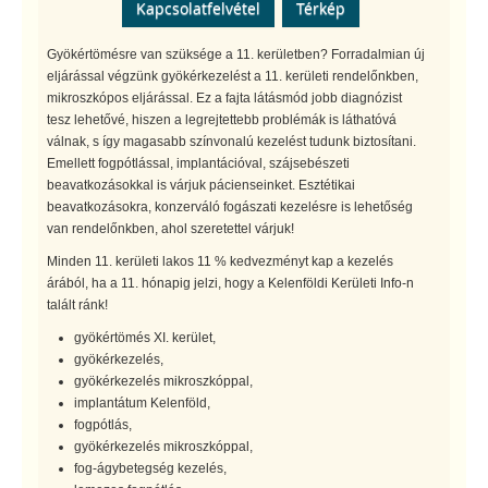
Kapcsolatfelvétel
Térkép
Gyökértömésre van szüksége a 11. kerületben? Forradalmian új
eljárással végzünk gyökérkezelést a 11. kerületi rendelőnkben,
mikroszkópos eljárással. Ez a fajta látásmód jobb diagnózist
tesz lehetővé, hiszen a legrejtettebb problémák is láthatóvá
válnak, s így magasabb színvonalú kezelést tudunk biztosítani.
Emellett fogpótlással, implantációval, szájsebészeti
beavatkozásokkal is várjuk pácienseinket. Esztétikai
beavatkozásokra, konzerváló fogászati kezelésre is lehetőség
van rendelőnkben, ahol szeretettel várjuk!
Minden 11. kerületi lakos 11 % kedvezményt kap a kezelés
árából, ha a 11. hónapig jelzi, hogy a Kelenföldi Kerületi Info-n
talált ránk!
gyökértömés XI. kerület,
gyökérkezelés,
gyökérkezelés mikroszkóppal,
implantátum Kelenföld,
fogpótlás,
gyökérkezelés mikroszkóppal,
fog-ágybetegség kezelés,