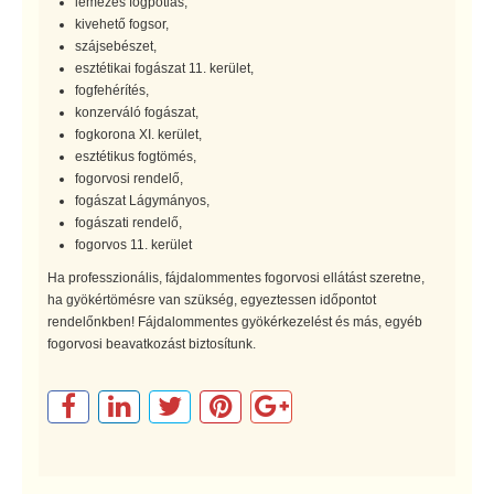
lemezes fogpótlás,
kivehető fogsor,
szájsebészet,
esztétikai fogászat 11. kerület,
fogfehérítés,
konzerváló fogászat,
fogkorona XI. kerület,
esztétikus fogtömés,
fogorvosi rendelő,
fogászat Lágymányos,
fogászati rendelő,
fogorvos 11. kerület
Ha professzionális, fájdalommentes fogorvosi ellátást szeretne,
ha gyökértömésre van szükség, egyeztessen időpontot
rendelőnkben! Fájdalommentes gyökérkezelést és más, egyéb
fogorvosi beavatkozást biztosítunk.