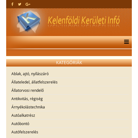
KATEGÓRIÁK
Ablak, ajtó, nyílászáró
Állateledel, állatfelszerelés
Állatorvosi rendelő
Antikvitás, régiség
Árnyékolástechnika
Autóalkatrész
Autóbontó
Autófelszerelés