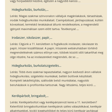
...
vagy horpadástól kezdve, egészen a nagyobb kaross
Hidegburkolás, burkolás,...
Leírás: Magas szakmai színvonalon vállaljuk magánlakások, társasházak,
irodák hidegburkolási munkálatait. Csempézéssel, járólapozással, kültéri
kövezéssel, terméskő lerakásával állunk rendelkezésre, a megrendelő
...
igényeit maximálisan szem előtt tartva. Tevékenysé
Irodaszer, iskolaszer, papír,...
Leírás: Cégünk a 11. kerületben is foglalkozik irodaszer, iskolaszer és
papír, írószer kiszállítással. A papír, írószerek webáruházban történő
megrendelésének számos előnye van, többek között időt takaríthat meg
...
cége részére, ha az irodaszereket megrendeli, de so
Hidegburkolás, burkolatszigetelés...
Leírás: Több éves szakmai tapasztalattal, nagyon kedvező áron vállalok
hidegburkolási, szigetelési munkákat, beltéri boltívek készítését.
Komplett lakásfelújítás, szállodák belső munkálatai, nagyobb
...
beruházások is profilomba tartoznak. Nagy létszámú, teljes körű
Kerékpárbolt, bringabolt,...
Leírás: Kerékpárboltot vagy kerékpárszervizt keres a 11. kerületben?
Kelenföldi bringaboltunkban kerékpárok széles választékával, kerékpár
alkatrészekkel, bicikli kiegészítőkkel és teljes körű kerékpár javítással