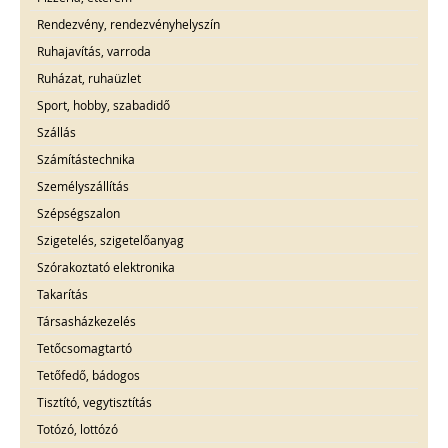
Rendezvény, rendezvényhelyszín
Ruhajavítás, varroda
Ruházat, ruhaüzlet
Sport, hobby, szabadidő
Szállás
Számítástechnika
Személyszállítás
Szépségszalon
Szigetelés, szigetelőanyag
Szórakoztató elektronika
Takarítás
Társasházkezelés
Tetőcsomagtartó
Tetőfedő, bádogos
Tisztító, vegytisztítás
Totózó, lottózó