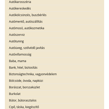
Autókarosszéria
Autókereskedés
Autókölcsönzés, buszbérlés
Autómentő, autószállítás
Autómosó, autókozmetika
Autószerviz
Autótuning
Autóüveg, szélvédő javítás
Autóvillamosság
Baba, mama
Bank, hitel, biztosítás
Biztonságtechnika, vagyonvédelem
Bölcsöde, óvoda, napközi
Borászat, borszaküzlet
Burkolat
Bútor, bútorasztalos
Cipő, táska, kiegészítő