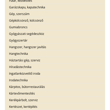
Futár, kézbesítés
Garázskapu, kaputechnika
Gép, szerszám
Gépkölcsönző, kölcsönző
Gumiabroncs
Gyógyászati segédeszköz
Gyógyszertár
Hangszer, hangszer javítás
Hangtechnika
Háztartási gép, szerviz
Híradástechnika
Ingatlanközvetítő iroda
Irodatechnika
Kárpitos, bútorrestaurálás
Kártevőmentesítés
Kerékpárbolt, szerviz
Kertészet, kertépítés