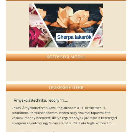
Sherpa takarók
KÖZÖSSÉGI MODUL
LEGKERESETTEBB
Árnyékolástechnika, redőny 11....
Leírás: Árnyékolástechnikával foglalkozom a 11. kerületben is,
bizalommal fordulhat hozzám, hiszen nagy szakmai tapasztalattal
vállalok redőny beépítést, illetve régi redőnyök javítását is készséggel
...
elvégzem kelenföldi ügyfeleim számára. 2002 óta foglalkozom árn