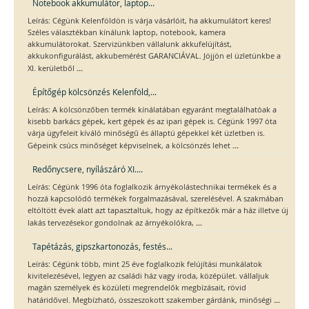
Notebook akkumulátor, laptop...
Leírás: Cégünk Kelenföldön is várja vásárlóit, ha akkumulátort keres!
Széles választékban kínálunk laptop, notebook, kamera
akkumulátorokat. Szervizünkben vállalunk akkufelújítást,
akkukonfigurálást, akkubemérést GARANCIÁVAL. Jöjjön el üzletünkbe a
...
XI. kerületből
Építőgép kölcsönzés Kelenföld,...
Leírás: A kölcsönzőben termék kínálatában egyaránt megtalálhatóak a
kisebb barkács gépek, kert gépek és az ipari gépek is. Cégünk 1997 óta
várja ügyfeleit kíváló minőségű és állaptú gépekkel két üzletben is.
...
Gépeink csúcs minőséget képviselnek, a kölcsönzés lehet
Redőnycsere, nyílászáró XI....
Leírás: Cégünk 1996 óta foglalkozik árnyékolástechnikai termékek és a
hozzá kapcsolódó termékek forgalmazásával, szerelésével. A szakmában
eltöltött évek alatt azt tapasztaltuk, hogy az építkezők már a ház illetve új
...
lakás tervezésekor gondolnak az árnyékolókra,
Tapétázás, gipszkartonozás, festés...
Leírás: Cégünk több, mint 25 éve foglalkozik felújítási munkálatok
kivitelezésével, legyen az családi ház vagy iroda, középület. vállaljuk
magán személyek és közületi megrendelők megbízásait, rövid
...
határidővel. Megbízható, összeszokott szakember gárdánk, minőségi