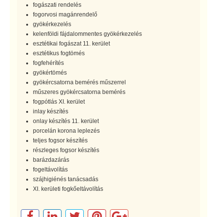
fogászati rendelés
fogorvosi magánrendelő
gyökérkezelés
kelenföldi fájdalommentes gyökérkezelés
esztétikai fogászat 11. kerület
esztétikus fogtömés
fogfehérítés
gyökértömés
gyökércsatorna bemérés műszerrel
műszeres gyökércsatorna bemérés
fogpótlás XI. kerület
inlay készítés
onlay készítés 11. kerület
porcelán korona leplezés
teljes fogsor készítés
részleges fogsor készítés
barázdazárás
fogeltávolítás
szájhigiénés tanácsadás
XI. kerületi fogkőeltávolítás