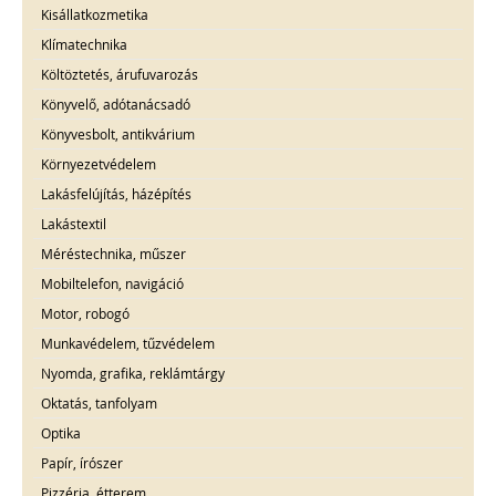
Kisállatkozmetika
Klímatechnika
Költöztetés, árufuvarozás
Könyvelő, adótanácsadó
Könyvesbolt, antikvárium
Környezetvédelem
Lakásfelújítás, házépítés
Lakástextil
Méréstechnika, műszer
Mobiltelefon, navigáció
Motor, robogó
Munkavédelem, tűzvédelem
Nyomda, grafika, reklámtárgy
Oktatás, tanfolyam
Optika
Papír, írószer
Pizzéria, étterem