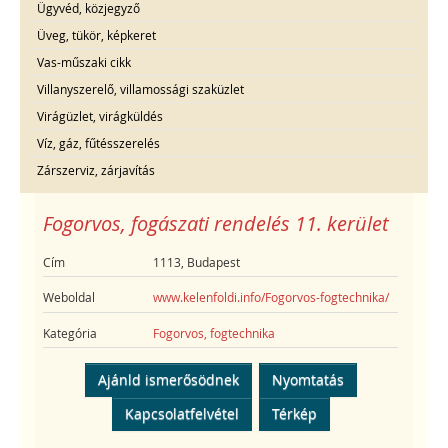
Ügyvéd, közjegyző
Üveg, tükör, képkeret
Vas-műszaki cikk
Villanyszerelő, villamossági szaküzlet
Virágüzlet, virágküldés
Víz, gáz, fűtésszerelés
Zárszerviz, zárjavítás
Fogorvos, fogászati rendelés 11. kerület
Cím
1113, Budapest
Weboldal
www.kelenfoldi.info/Fogorvos-fogtechnika/
Kategória
Fogorvos, fogtechnika
Ajánld ismerősödnek
Nyomtatás
Kapcsolatfelvétel
Térkép