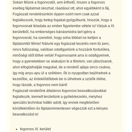
Sokan félünk a fogorvostól, ami érthető, hiszen a fogorvos
esetleg fájdalmat okozhat, ráadásul ott, ahol egyébként is fáj.
Fogászati rendelésünkön éppen ezért nem csak azzal
foglalkozunk, hogy beteg fogakat gyógyítsunk, hisszük, hogy a
fogorvosnak feladata az ember figyelembe vétele is! Várjuk a XI.
kerületből, ha emberséges bánásmódra tart igény a
fogorvosnál, ha szeretné, hogy soha többet ne kelljen a
fájdalomtól félnie! Nálunk egy fogászati kezelés nem tíz perc,
nincs futószalag, valóban odafigyelünk a hozzánk fordulókra,
minőségi időt töltve velük! Fogorvosaink arra is odafigyelnek,
hogy a gyerekekben se alakuljon ki a félelem, van játszósarok,
ahol elfoglalhatják magukat, de a rendelő ajtaja sincs csukva,
így míg anyu-apu ül a székben, ők is nyugodtan bejöhetnek a
kezelőbe, az érdeklődőbbek be is ülhetnek a szülők ölébe,
hogy lássák, a fogorvos nem bánt!
Fogászati rendelőnk általános fogorvosi beavatkozásokkal
foglalkozik, kiemelt területünk a gyökérkezelés, melyhez
speciális technikai háttér adott, így ennek megfelelően
körültekintően és fájdalommentesen végezzük ezt a kényes
beavatkozást is!
fogorvos XI. kerület