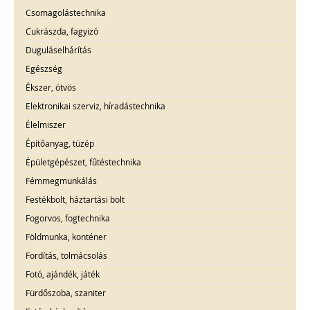
Csomagolástechnika
Cukrászda, fagyizó
Duguláselhárítás
Egészség
Ékszer, ötvös
Elektronikai szerviz, híradástechnika
Élelmiszer
Építőanyag, tüzép
Épületgépészet, fűtéstechnika
Fémmegmunkálás
Festékbolt, háztartási bolt
Fogorvos, fogtechnika
Földmunka, konténer
Fordítás, tolmácsolás
Fotó, ajándék, játék
Fürdőszoba, szaniter