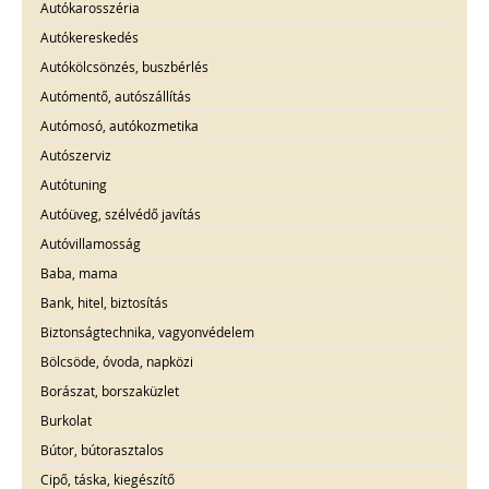
Autókarosszéria
Autókereskedés
Autókölcsönzés, buszbérlés
Autómentő, autószállítás
Autómosó, autókozmetika
Autószerviz
Autótuning
Autóüveg, szélvédő javítás
Autóvillamosság
Baba, mama
Bank, hitel, biztosítás
Biztonságtechnika, vagyonvédelem
Bölcsöde, óvoda, napközi
Borászat, borszaküzlet
Burkolat
Bútor, bútorasztalos
Cipő, táska, kiegészítő