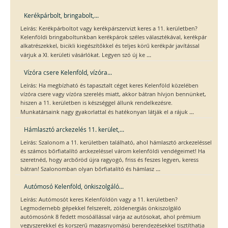
Kerékpárbolt, bringabolt,...
Leírás: Kerékpárboltot vagy kerékpárszervizt keres a 11. kerületben?
Kelenföldi bringaboltunkban kerékpárok széles választékával, kerékpár
alkatrészekkel, bicikli kiegészítőkkel és teljes körű kerékpár javítással
...
várjuk a XI. kerületi vásárlókat. Legyen szó új ke
Vízóra csere Kelenföld, vízóra...
Leírás: Ha megbízható és tapasztalt céget keres Kelenföld közelében
vízóra csere vagy vízóra szerelés miatt, akkor bátran hívjon bennünket,
hiszen a 11. kerületben is készséggel állunk rendelkezésre.
...
Munkatársaink nagy gyakorlattal és hatékonyan látják el a rájuk
Hámlasztó arckezelés 11. kerület,...
Leírás: Szalonom a 11. kerületben található, ahol hámlasztó arckezeléssel
és számos bőrfiatalító arckezeléssel várom kelenföldi vendégeimet! Ha
szeretnéd, hogy arcbőröd újra ragyogó, friss és feszes legyen, keress
...
bátran! Szalonomban olyan bőrfiatalító és hámlasz
Autómosó Kelenföld, önkiszolgáló...
Leírás: Autómosót keres Kelenföldön vagy a 11. kerületben?
Legmodernebb gépekkel felszerelt, zöldenergiás önkiszolgáló
autómosónk 8 fedett mosóállással várja az autósokat, ahol prémium
vegyszerekkel és korszerű magasnyomású berendezésekkel tisztíthatja