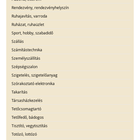
Rendezvény, rendezvényhelyszín
Ruhajavítás, varroda
Ruházat, ruhaüzlet
Sport, hobby, szabadidő
Szállás
Számítástechnika
Személyszállítás
Szépségszalon
Szigetelés, szigetelőanyag
Szórakoztató elektronika
Takarítás
Társasházkezelés
Tetőcsomagtartó
Tetőfedő, bádogos
Tisztító, vegytisztítás
Totózó, lottózó