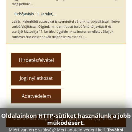
...
meg járműv
Turbójavítás 11. kerület,...
Leírás: Kelenföldi autósokat is szeretettel várunk turbójavítással, illetve
turbófelújítással. Cégünk minden típusú turbófeltöltő javítását és
cseréjét biztosítja 11. kerületi ügyfeleink számára, emellett vállaljuk
...
turbóvezérlő elektorinkák diagnosztizálását és j
Hirdetésfelvétel
Jogi nyilatkozat
Adatvédelem
Oldalainkon HTTP-sütiket használunk a jobb
© 2015 Awacs Design és Reklámiroda Kft. Minden jog fenntartva.
működésért.
Miért van erre szükség? Mert adataid védeni kell.
További