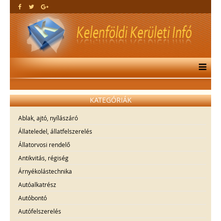
KATEGÓRIÁK
Ablak, ajtó, nyílászáró
Állateledel, állatfelszerelés
Állatorvosi rendelő
Antikvitás, régiség
Árnyékolástechnika
Autóalkatrész
Autóbontó
Autófelszerelés