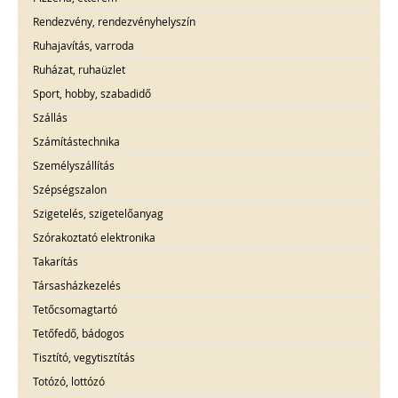
Rendezvény, rendezvényhelyszín
Ruhajavítás, varroda
Ruházat, ruhaüzlet
Sport, hobby, szabadidő
Szállás
Számítástechnika
Személyszállítás
Szépségszalon
Szigetelés, szigetelőanyag
Szórakoztató elektronika
Takarítás
Társasházkezelés
Tetőcsomagtartó
Tetőfedő, bádogos
Tisztító, vegytisztítás
Totózó, lottózó