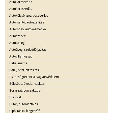
Autókarosszéria
Autókereskedés
Autókölcsönzés, buszbérlés
Autómentő, autószállítás
Autómosó, autókozmetika
Autószerviz
Autótuning
Autóüveg, szélvédő javítás
Autóvillamosság
Baba, mama
Bank, hitel, biztosítás
Biztonságtechnika, vagyonvédelem
Bölcsöde, óvoda, napközi
Borászat, borszaküzlet
Burkolat
Bútor, bútorasztalos
Cipő, táska, kiegészítő