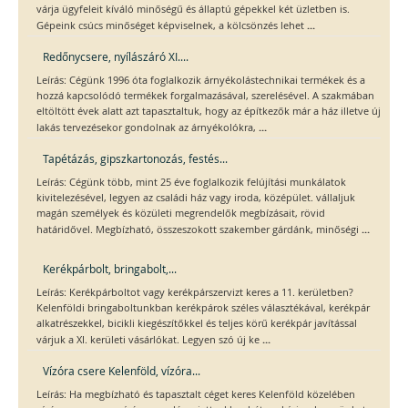
várja ügyfeleit kíváló minőségű és állaptú gépekkel két üzletben is.
...
Gépeink csúcs minőséget képviselnek, a kölcsönzés lehet
Redőnycsere, nyílászáró XI....
Leírás: Cégünk 1996 óta foglalkozik árnyékolástechnikai termékek és a
hozzá kapcsolódó termékek forgalmazásával, szerelésével. A szakmában
eltöltött évek alatt azt tapasztaltuk, hogy az építkezők már a ház illetve új
...
lakás tervezésekor gondolnak az árnyékolókra,
Tapétázás, gipszkartonozás, festés...
Leírás: Cégünk több, mint 25 éve foglalkozik felújítási munkálatok
kivitelezésével, legyen az családi ház vagy iroda, középület. vállaljuk
magán személyek és közületi megrendelők megbízásait, rövid
...
határidővel. Megbízható, összeszokott szakember gárdánk, minőségi
Kerékpárbolt, bringabolt,...
Leírás: Kerékpárboltot vagy kerékpárszervizt keres a 11. kerületben?
Kelenföldi bringaboltunkban kerékpárok széles választékával, kerékpár
alkatrészekkel, bicikli kiegészítőkkel és teljes körű kerékpár javítással
...
várjuk a XI. kerületi vásárlókat. Legyen szó új ke
Vízóra csere Kelenföld, vízóra...
Leírás: Ha megbízható és tapasztalt céget keres Kelenföld közelében