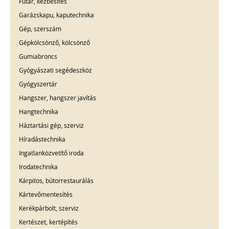
Futár, kézbesítés
Garázskapu, kaputechnika
Gép, szerszám
Gépkölcsönző, kölcsönző
Gumiabroncs
Gyógyászati segédeszköz
Gyógyszertár
Hangszer, hangszer javítás
Hangtechnika
Háztartási gép, szerviz
Híradástechnika
Ingatlanközvetítő iroda
Irodatechnika
Kárpitos, bútorrestaurálás
Kártevőmentesítés
Kerékpárbolt, szerviz
Kertészet, kertépítés