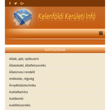
KATEGÓRIÁK
Ablak, ajtó, nyílászáró
Állateledel, állatfelszerelés
Állatorvosi rendelő
Antikvitás, régiség
Árnyékolástechnika
Autóalkatrész
Autóbontó
Autófelszerelés