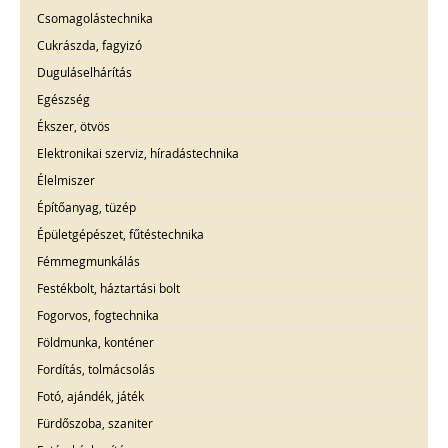
Csomagolástechnika
Cukrászda, fagyizó
Duguláselhárítás
Egészség
Ékszer, ötvös
Elektronikai szerviz, híradástechnika
Élelmiszer
Építőanyag, tüzép
Épületgépészet, fűtéstechnika
Fémmegmunkálás
Festékbolt, háztartási bolt
Fogorvos, fogtechnika
Földmunka, konténer
Fordítás, tolmácsolás
Fotó, ajándék, játék
Fürdőszoba, szaniter