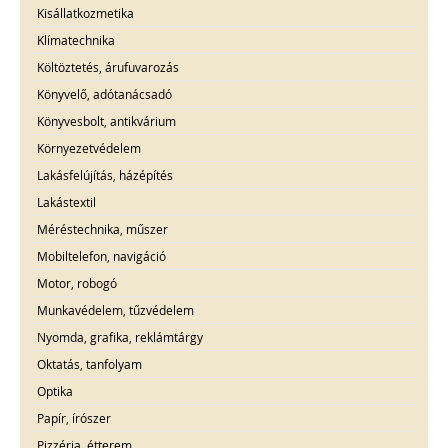
Kisállatkozmetika
Klímatechnika
Költöztetés, árufuvarozás
Könyvelő, adótanácsadó
Könyvesbolt, antikvárium
Környezetvédelem
Lakásfelújítás, házépítés
Lakástextil
Méréstechnika, műszer
Mobiltelefon, navigáció
Motor, robogó
Munkavédelem, tűzvédelem
Nyomda, grafika, reklámtárgy
Oktatás, tanfolyam
Optika
Papír, írószer
Pizzéria, étterem