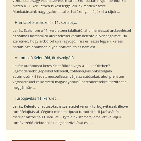
vízóra csere vagy vízóra szerelés miatt, akkor bátran hívjon bennünket,
hiszen a 11. kerületben is készséggel állunk rendelkezésre.
...
Munkatársaink nagy gyakorlattal és hatékonyan látják el a rájuk
Hámlasztó arckezelés 11. kerület,...
Leírás: Szalonom a 11. kerületben található, ahol hámlasztó arckezeléssel
és számos bőrfiatalító arckezeléssel várom kelenföldi vendégeimet! Ha
szeretnéd, hogy arcbőröd újra ragyogó, friss és feszes legyen, keress
...
bátran! Szalonomban olyan bőrfiatalító és hámlasz
Autómosó Kelenföld, önkiszolgáló...
Leírás: Autómosót keres Kelenföldön vagy a 11. kerületben?
Legmodernebb gépekkel felszerelt, zöldenergiás önkiszolgáló
autómosónk 8 fedett mosóállással várja az autósokat, ahol prémium
vegyszerekkel és korszerű magasnyomású berendezésekkel tisztíthatja
...
meg járműv
Turbójavítás 11. kerület,...
Leírás: Kelenföldi autósokat is szeretettel várunk turbójavítással, illetve
turbófelújítással. Cégünk minden típusú turbófeltöltő javítását és
cseréjét biztosítja 11. kerületi ügyfeleink számára, emellett vállaljuk
...
turbóvezérlő elektorinkák diagnosztizálását és j