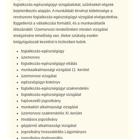
foglalkozás-egészségügyi vizsgálatokat, szűréseket végzek
bejelentkezés alapján. A munkáltató törvényi kötelessége a
rendszeres foglalkozás-egészségügyi vizsgálat elvégeztetése,
függetlenül a vállalkozási formától, és a munkavállalók
létszámától. Üzemorvosi rendelőmben minden vizsgálat
elvégzésére lehetőség van, illetve szükség esetén
belgyógyászati kezelést is biztosítani tudok.
foglalkozás-egészségügy
üzemorvos
foglalkozás-egészségügyi ellátás
munkaalkalmassági vizsgálat 11. kerület
üzemorvosi vizsgálat
egészségügyi kiskönyv
foglalkozás-egészségügyi szakrendelés
foglalkozás-egészségügyi vizsgálat
hajóvezetői jogosítvány
munkaköri alkalmassági vizsgálat
üzemorvosi szakrendelés XI. kerület
hivatásos jogosítvány
gépjármű alkalmassági vizsgálat
jogosítvány hosszabbítás Lágymányos
jogosítvány érvényesítés