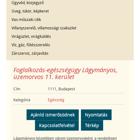
Ügyvéd, közjegyző
Üveg, tükör, képkeret
Vas-műszaki cikk
Villanyszerelő, villamossági szaküzlet
Virágüzlet, virágküldés
Víz, gáz, fűtésszerelés
Zárszerviz, zárjavítás
Foglalkozás-egészségügy Lágymányos,
üzemorvos 11. kerület
Cím
1111, Budapest
Kategória
Egészség
Ajánld ismerősödnek
Nyomtatás
Kapcsolatfelvétel
Térkép
Lágymányos közelében várom üzemorvosként, a rendelésen