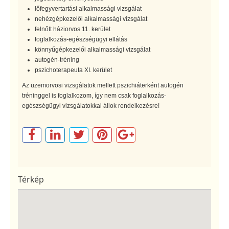
lőfegyvertartási alkalmassági vizsgálat
nehézgépkezelői alkalmassági vizsgálat
felnőtt háziorvos 11. kerület
foglalkozás-egészségügyi ellátás
könnyűgépkezelői alkalmassági vizsgálat
autogén-tréning
pszichoterapeuta XI. kerület
Az üzemorvosi vizsgálatok mellett pszichiáterként autogén
tréninggel is foglalkozom, így nem csak foglalkozás-
egészségügyi vizsgálatokkal állok rendelkezésre!
Térkép