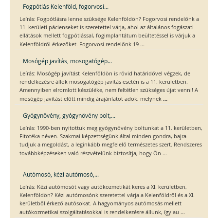
Fogpótlás Kelenföld, fogorvosi...
Leírás: Fogpótlásra lenne szüksége Kelenföldön? Fogorvosi rendelőnk a
11. kerületi pácienseket is szeretettel várja, ahol az általános fogászati
ellátások mellett fogpótlással, fogimplantátum beültetéssel is várjuk a
...
Kelenföldről érkezőket. Fogorvosi rendelőnk 19
Mosógép javítás, mosogatógép...
Leírás: Mosógép javítást Kelenföldön is rövid határidővel végzek, de
rendelkezésre állok mosogatógép javítás esetén is a 11. kerületben.
Amennyiben elromlott készüléke, nem feltétlen szükséges újat venni! A
...
mosógép javítást előtt mindig árajánlatot adok, melynek
Gyógynövény, gyógynövény bolt,...
Leírás: 1990-ben nyitottuk meg gyógynövény boltunkat a 11. kerületben,
Fitotéka néven. Szakmai képzettségünk által minden gondra, bajra
tudjuk a megoldást, a leginkább megfelelő természetes szert. Rendszeres
...
továbbképzéseken való részvételünk biztosítja, hogy Ön
Autómosó, kézi autómosó,...
Leírás: Kézi autómosót vagy autókozmetikát keres a XI. kerületben,
Kelenföldön? Kézi autómosónk szeretettel várja a Kelenföldről és a XI.
kerületből érkező autósokat. A hagyományos autómosás mellett
...
autókozmetikai szolgáltatásokkal is rendelkezésre állunk, így au