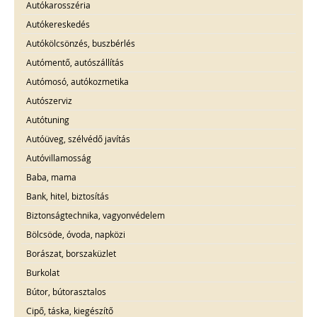
Autókarosszéria
Autókereskedés
Autókölcsönzés, buszbérlés
Autómentő, autószállítás
Autómosó, autókozmetika
Autószerviz
Autótuning
Autóüveg, szélvédő javítás
Autóvillamosság
Baba, mama
Bank, hitel, biztosítás
Biztonságtechnika, vagyonvédelem
Bölcsöde, óvoda, napközi
Borászat, borszaküzlet
Burkolat
Bútor, bútorasztalos
Cipő, táska, kiegészítő