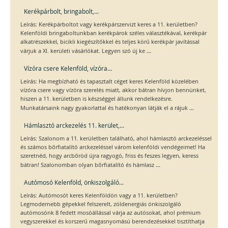
Kerékpárbolt, bringabolt,...
Leírás: Kerékpárboltot vagy kerékpárszervizt keres a 11. kerületben?
Kelenföldi bringaboltunkban kerékpárok széles választékával, kerékpár
alkatrészekkel, bicikli kiegészítőkkel és teljes körű kerékpár javítással
...
várjuk a XI. kerületi vásárlókat. Legyen szó új ke
Vízóra csere Kelenföld, vízóra...
Leírás: Ha megbízható és tapasztalt céget keres Kelenföld közelében
vízóra csere vagy vízóra szerelés miatt, akkor bátran hívjon bennünket,
hiszen a 11. kerületben is készséggel állunk rendelkezésre.
...
Munkatársaink nagy gyakorlattal és hatékonyan látják el a rájuk
Hámlasztó arckezelés 11. kerület,...
Leírás: Szalonom a 11. kerületben található, ahol hámlasztó arckezeléssel
és számos bőrfiatalító arckezeléssel várom kelenföldi vendégeimet! Ha
szeretnéd, hogy arcbőröd újra ragyogó, friss és feszes legyen, keress
...
bátran! Szalonomban olyan bőrfiatalító és hámlasz
Autómosó Kelenföld, önkiszolgáló...
Leírás: Autómosót keres Kelenföldön vagy a 11. kerületben?
Legmodernebb gépekkel felszerelt, zöldenergiás önkiszolgáló
autómosónk 8 fedett mosóállással várja az autósokat, ahol prémium
vegyszerekkel és korszerű magasnyomású berendezésekkel tisztíthatja