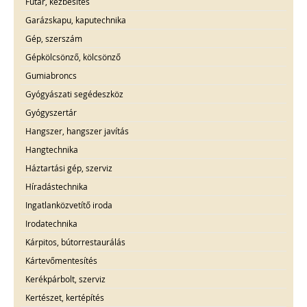
Futár, kézbesítés
Garázskapu, kaputechnika
Gép, szerszám
Gépkölcsönző, kölcsönző
Gumiabroncs
Gyógyászati segédeszköz
Gyógyszertár
Hangszer, hangszer javítás
Hangtechnika
Háztartási gép, szerviz
Híradástechnika
Ingatlanközvetítő iroda
Irodatechnika
Kárpitos, bútorrestaurálás
Kártevőmentesítés
Kerékpárbolt, szerviz
Kertészet, kertépítés