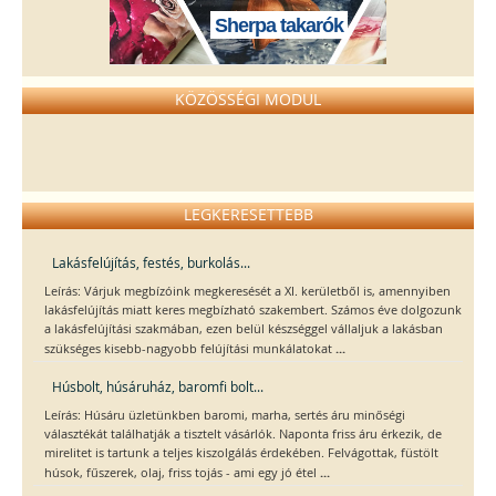
Sherpa takarók
KÖZÖSSÉGI MODUL
LEGKERESETTEBB
Lakásfelújítás, festés, burkolás...
Leírás: Várjuk megbízóink megkeresését a XI. kerületből is, amennyiben
lakásfelújítás miatt keres megbízható szakembert. Számos éve dolgozunk
a lakásfelújítási szakmában, ezen belül készséggel vállaljuk a lakásban
...
szükséges kisebb-nagyobb felújítási munkálatokat
Húsbolt, húsáruház, baromfi bolt...
Leírás: Húsáru üzletünkben baromi, marha, sertés áru minőségi
választékát találhatják a tisztelt vásárlók. Naponta friss áru érkezik, de
mirelitet is tartunk a teljes kiszolgálás érdekében. Felvágottak, füstölt
...
húsok, fűszerek, olaj, friss tojás - ami egy jó étel