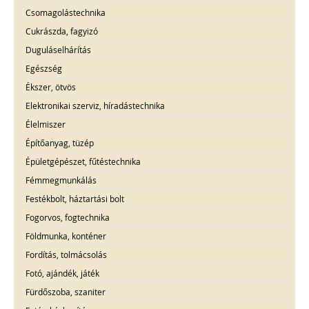
Csomagolástechnika
Cukrászda, fagyizó
Duguláselhárítás
Egészség
Ékszer, ötvös
Elektronikai szerviz, híradástechnika
Élelmiszer
Építőanyag, tüzép
Épületgépészet, fűtéstechnika
Fémmegmunkálás
Festékbolt, háztartási bolt
Fogorvos, fogtechnika
Földmunka, konténer
Fordítás, tolmácsolás
Fotó, ajándék, játék
Fürdőszoba, szaniter