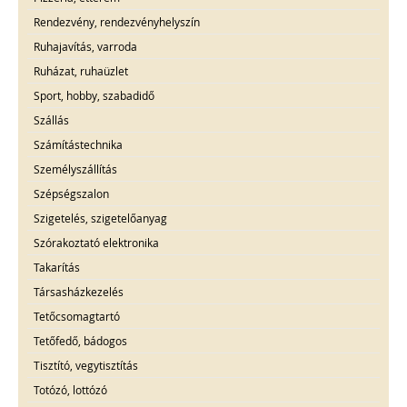
Rendezvény, rendezvényhelyszín
Ruhajavítás, varroda
Ruházat, ruhaüzlet
Sport, hobby, szabadidő
Szállás
Számítástechnika
Személyszállítás
Szépségszalon
Szigetelés, szigetelőanyag
Szórakoztató elektronika
Takarítás
Társasházkezelés
Tetőcsomagtartó
Tetőfedő, bádogos
Tisztító, vegytisztítás
Totózó, lottózó