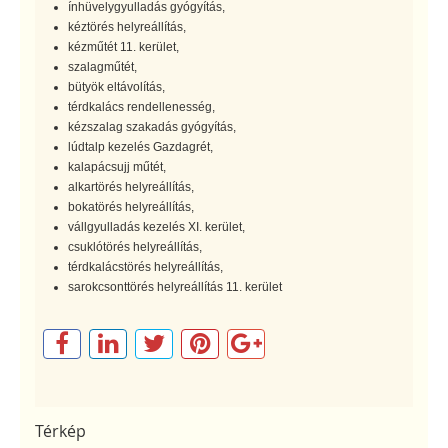
ínhüvelygyulladás gyógyítás,
kéztörés helyreállítás,
kézműtét 11. kerület,
szalagműtét,
bütyök eltávolítás,
térdkalács rendellenesség,
kézszalag szakadás gyógyítás,
lúdtalp kezelés Gazdagrét,
kalapácsujj műtét,
alkartörés helyreállítás,
bokatörés helyreállítás,
vállgyulladás kezelés XI. kerület,
csuklótörés helyreállítás,
térdkalácstörés helyreállítás,
sarokcsonttörés helyreállítás 11. kerület
Térkép