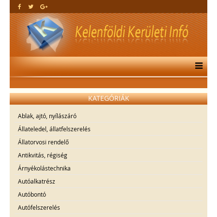
KATEGÓRIÁK
Ablak, ajtó, nyílászáró
Állateledel, állatfelszerelés
Állatorvosi rendelő
Antikvitás, régiség
Árnyékolástechnika
Autóalkatrész
Autóbontó
Autófelszerelés