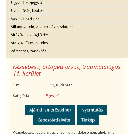
Ügyvéd, közjegyző
Üveg, tükör, képkeret
Vas-műszaki cikk
Villanyszerelő, villamossági szaküzlet
Virágüzlet, virágküldés
Víz, gáz, fűtésszerelés
Zárszerviz, zárjavítás
Kézsebész, ortopéd orvos, traumatológus
11. kerület
Cím
1111, Budapest
Kategória
Egészség
Ajánld ismerősödnek
Nyomtatás
Kapcsolatfelvétel
Térkép
Kézsebészként várom pácienseimet rendelésemen, ahol, mint