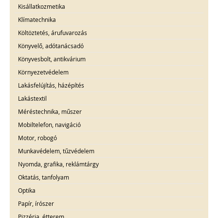
Kisállatkozmetika
Klímatechnika
Költöztetés, árufuvarozás
Könyvelő, adótanácsadó
Könyvesbolt, antikvárium
Környezetvédelem
Lakásfelújítás, házépítés
Lakástextil
Méréstechnika, műszer
Mobiltelefon, navigáció
Motor, robogó
Munkavédelem, tűzvédelem
Nyomda, grafika, reklámtárgy
Oktatás, tanfolyam
Optika
Papír, írószer
Pizzéria, étterem