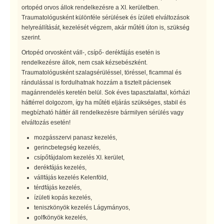
ortopéd orvos állok rendelkezésre a XI. kerületben.
Traumatológusként különféle sérülések és ízületi elváltozások
helyreállítását, kezelését végzem, akár műtéti úton is, szükség
szerint.
Ortopéd orvosként váll-, csípő- derékfájás esetén is
rendelkezésre állok, nem csak kézsebészként.
Traumatológusként szalagsérüléssel, töréssel, ficammal és
rándulással is fordulhatnak hozzám a tisztelt páciensek
magánrendelés keretén belül. Sok éves tapasztalattal, kórházi
háttérrel dolgozom, így ha műtéti eljárás szükséges, stabil és
megbízható háttér áll rendelkezésre bármilyen sérülés vagy
elváltozás esetén!
mozgásszervi panasz kezelés,
gerincbetegség kezelés,
csípőfájdalom kezelés XI. kerület,
derékfájás kezelés,
vállfájás kezelés Kelenföld,
térdfájás kezelés,
ízületi kopás kezelés,
teniszkönyök kezelés Lágymányos,
golfkönyök kezelés,