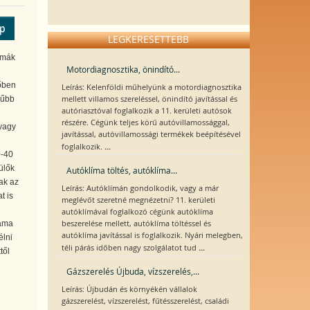
ép
LEGKERESETTEBB
amák
Motordiagnosztika, önindító...
őben
Leírás: Kelenföldi műhelyünk a motordiagnosztika
mellett villamos szereléssel, önindító javítással és
rűbb
autóriasztóval foglalkozik a 11. kerületi autósok
részére. Cégünk teljes körű autóvillamossággal,
vagy
javítással, autóvillamossági termékek beépítésével
...
foglalkozik.
0-40
ülők
Autóklíma töltés, autóklíma...
ak az
Leírás: Autóklímán gondolkodik, vagy a már
t is
meglévőt szeretné megnézetni? 11. kerületi
autóklímával foglalkozó cégünk autóklíma
beszerelése mellett, autóklíma töltéssel és
mama
autóklíma javítással is foglalkozik. Nyári melegben,
élni
...
téli párás időben nagy szolgálatot tud
től
Gázszerelés Újbuda, vízszerelés,...
Leírás: Újbudán és környékén vállalok
gázszerelést, vízszerelést, fűtésszerelést, családi