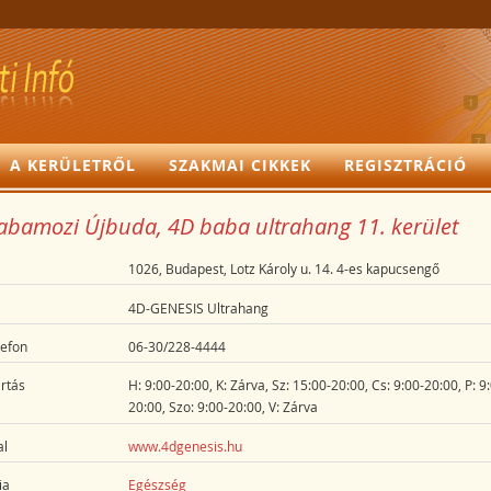
A KERÜLETRŐL
SZAKMAI CIKKEK
REGISZTRÁCIÓ
abamozi Újbuda, 4D baba ultrahang 11. kerület
1026, Budapest, Lotz Károly u. 14. 4-es kapucsengő
4D-GENESIS Ultrahang
lefon
06-30/228-4444
rtás
H: 9:00-20:00, K: Zárva, Sz: 15:00-20:00, Cs: 9:00-20:00, P: 9
20:00, Szo: 9:00-20:00, V: Zárva
l
www.4dgenesis.hu
ia
Egészség