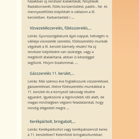
házakban új rendszer kialakítását, felújítását.
Radiátorcserét, fűtés korszerűsítést, padló-, fal- és
mennyezetfűtés kiépítését is vállalom a XI.
...
kerületben. Karbantartást i
Vízvezetékszerelés, fűtésszerelés,...
Leírás: Gyorsszolgálatunk éjjel-nappal, hétvégén is
vállalja vízvezeték szerelési, fűtésszerelési munkák
végzését a XI. kerület bármely részén! Ha új
rendszer kiépítésére van szüksége, vagy a
meglévőt átalakítaná, abban is készséggel
...
segítünk. Hívjon bizalommal,
Gázszerelés 11. kerület,...
Leírás: Már számos éve foglalkozunk vízszereléssel,
gázszereléssel, illetve fűtésszerelési munkákkal a
11. kerületi és a környező lakosság részére
egyaránt. Igyekszünk a legrövidebb idő alatt, de
magas minőségben végzeni feladatainkat, hogy
...
mindig elégedett megre
Kerékpárbolt, bringabolt,...
Leírás: Kerékpárboltot vagy kerékpárszervizt keres
a 11. kerületben? Kelenföldi bringaboltunkban