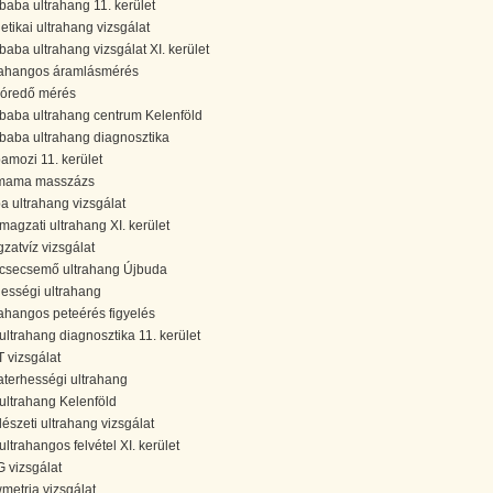
baba ultrahang 11. kerület
etikai ultrahang vizsgálat
baba ultrahang vizsgálat XI. kerület
rahangos áramlásmérés
kóredő mérés
baba ultrahang centrum Kelenföld
baba ultrahang diagnosztika
amozi 11. kerület
mama masszázs
a ultrahang vizsgálat
magzati ultrahang XI. kerület
zatvíz vizsgálat
csecsemő ultrahang Újbuda
hességi ultrahang
rahangos peteérés figyelés
ultrahang diagnosztika 11. kerület
 vizsgálat
aterhességi ultrahang
ultrahang Kelenföld
lészeti ultrahang vizsgálat
ultrahangos felvétel XI. kerület
 vizsgálat
wmetria vizsgálat