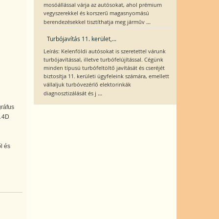
mosóállással várja az autósokat, ahol prémium
vegyszerekkel és korszerű magasnyomású
...
berendezésekkel tisztíthatja meg járműv
Turbójavítás 11. kerület,...
Leírás: Kelenföldi autósokat is szeretettel várunk
turbójavítással, illetve turbófelújítással. Cégünk
minden típusú turbófeltöltő javítását és cseréjét
biztosítja 11. kerületi ügyfeleink számára, emellett
vállaljuk turbóvezérlő elektorinkák
...
diagnosztizálását és j
gráfus
A 4D
l és