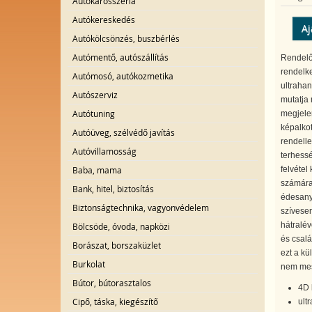
Autókarosszéria
Autókereskedés
Aj
Autókölcsönzés, buszbérlés
Autómentő, autószállítás
Rendelő
rendelke
Autómosó, autókozmetika
ultraha
Autószerviz
mutatja
Autótuning
megjelen
képalko
Autóüveg, szélvédő javítás
rendell
Autóvillamosság
terhessé
Baba, mama
felvétel
számára,
Bank, hitel, biztosítás
édesanyá
Biztonságtechnika, vagyonvédelem
szívesen
hátralév
Bölcsöde, óvoda, napközi
és csalá
Borászat, borszaküzlet
ezt a kü
Burkolat
nem mes
Bútor, bútorasztalos
4D 
Cipő, táska, kiegészítő
ult