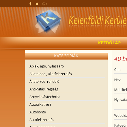
KEZDŐLAP
KATEGÓRIÁK
4D b
Ablak, ajtó, nyílászáró
Cím
Állateledel, állatfelszerelés
Név
Állatorvosi rendelő
Antikvitás, régiség
Mobilte
Árnyékolástechnika
Nyitvata
Autóalkatrész
Autóbontó
Webolda
Autófelszerelés
Kategór