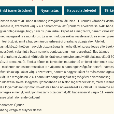
ánld ismerősödnek
Nyomtatás
Kapcsolatfelvétel
Térk
nkben modern 4D baba ultrahang vizsgálattal állunk a 11. kerületi várandós kism
zésére is, szeretettel várjuk 4D babamozival az Újbudáról érkezőket is! A 4D baba
ng különlegessége, hogy nem csupán térbeli képet ad a magzatról, hanem valós id
 meg mozgását is a monitoron. Ez a technológia sokkal részletesebb és élménysze
ítést biztosít, mint a hagyományos terhességi ultrahang vizsgálatok. A fejlett
tásnak köszönhetően nagyobb biztonsággal ismerhetők fel az esetleges eltérések 
enességek, valamint a baba neme is pontosabban meghatározható. Egy átlagos
gi ultrahang vizsgálat körülbelül fél órát vesz igénybe, amely idő alatt nagyjából 3
 készül a magzatról. Ezek a képek és felvételek maradandó emléket jelentenek a sz
 miközben fontos információkat is nyújtanak a baba egészségi állapotáról. Nemcs
kat és az apukákat várjuk szeretettel, hanem a nagyszülőket és más családtagoka
 látjuk a vizsgálaton. A 4D baba ultrahang vizsgálat segítségével a várandósság
ő időszaka sokkal kiegyensúlyozottabban és biztonságérzettel telhet, mivel a kis
dja folyamatosan nyomon követheti a baba növekedését és jóllétét. Ha szeretné át
lönleges élményt, forduljon hozzánk bizalommal, 4D babamozival várjuk 11. kerület
sze található rendelőnkben!
babamozi Újbuda
rahang vizsgálat súlybecsléssel