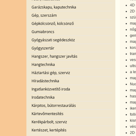
4D 
Garázskapu, kaputechnika
2D 
Gép, szerszám
szü
Gépkölcsönző, kölcsönző
mag
nőg
Gumiabroncs
gen
Gyógyászati segédeszköz
mag
Gyógyszertár
kor
tra
Hangszer, hangszer javítás
ves
Hangtechnika
ult
a l
Háztartási gép, szerviz
mag
Híradástechnika
Nuc
Ingatlanközvetítő iroda
mag
has
Irodatechnika
mag
Kárpitos, bútorrestaurálás
ike
Kártevőmentesítés
fol
kis
Kerékpárbolt, szerviz
vér
Kertészet, kertépítés
2D 