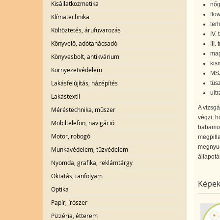
Kisállatkozmetika
nőg
flo
Klímatechnika
ter
Költöztetés, árufuvarozás
IV. 
Könyvelő, adótanácsadó
III.
mag
Könyvesbolt, antikvárium
kis
Környezetvédelem
MSZ
Lakásfelújítás, házépítés
tüs
ult
Lakástextil
A vizsgá
Méréstechnika, műszer
végzi, h
Mobiltelefon, navigáció
babamozi
Motor, robogó
megpilla
megnyugt
Munkavédelem, tűzvédelem
állapotá
Nyomda, grafika, reklámtárgy
Oktatás, tanfolyam
Képek
Optika
Papír, írószer
Pizzéria, étterem