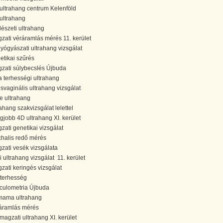
ultrahang centrum Kelenföld
ultrahang
lészeti ultrahang
zati véráramlás mérés 11. kerület
yógyászati ultrahang vizsgálat
etikai szűrés
zati súlybecslés Újbuda
a terhességi ultrahang
nsvaginális ultrahang vizsgálat
e ultrahang
rahang szakvizsgálat lelettel
egjobb 4D ultrahang XI. kerület
zati genetikai vizsgálat
halis redő mérés
zati vesék vizsgálata
i ultrahang vizsgálat 11. kerület
zati keringés vizsgálat
rterhesség
liculometria Újbuda
mama ultrahang
áramlás mérés
magzati ultrahang XI. kerület