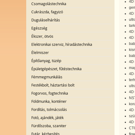
4D 
Csomagolástechnika
gen
Cukrászda, fagyizó
4D 
Duguláselhárítás
ult
tar
Egészség
4D 
Ékszer, ötvös
4D 
bab
Elektronikai szerviz, híradástechnika
kis
Élelmiszer
bab
Építőanyag, tüzép
4D 
mag
Épületgépészet, fűtéstechnika
4D 
Fémmegmunkálás
ter
Festékbolt, háztartási bolt
ult
4D 
Fogorvos, fogtechnika
NST
Földmunka, konténer
kor
Fordítás, tolmácsolás
4D 
szü
Fotó, ajándék, játék
4D 
Fürdőszoba, szaniter
CTG
Futár, kézbesítés
flo