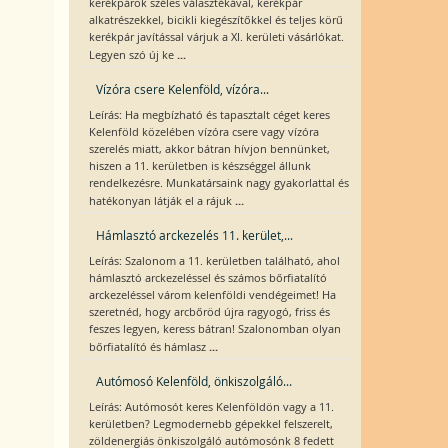
kerékpárok széles választékával, kerékpár
alkatrészekkel, bicikli kiegészítőkkel és teljes körű
kerékpár javítással várjuk a XI. kerületi vásárlókat.
...
Legyen szó új ke
Vízóra csere Kelenföld, vízóra...
Leírás: Ha megbízható és tapasztalt céget keres
Kelenföld közelében vízóra csere vagy vízóra
szerelés miatt, akkor bátran hívjon bennünket,
hiszen a 11. kerületben is készséggel állunk
rendelkezésre. Munkatársaink nagy gyakorlattal és
...
hatékonyan látják el a rájuk
Hámlasztó arckezelés 11. kerület,...
Leírás: Szalonom a 11. kerületben található, ahol
hámlasztó arckezeléssel és számos bőrfiatalító
arckezeléssel várom kelenföldi vendégeimet! Ha
szeretnéd, hogy arcbőröd újra ragyogó, friss és
feszes legyen, keress bátran! Szalonomban olyan
...
bőrfiatalító és hámlasz
Autómosó Kelenföld, önkiszolgáló...
Leírás: Autómosót keres Kelenföldön vagy a 11.
kerületben? Legmodernebb gépekkel felszerelt,
zöldenergiás önkiszolgáló autómosónk 8 fedett