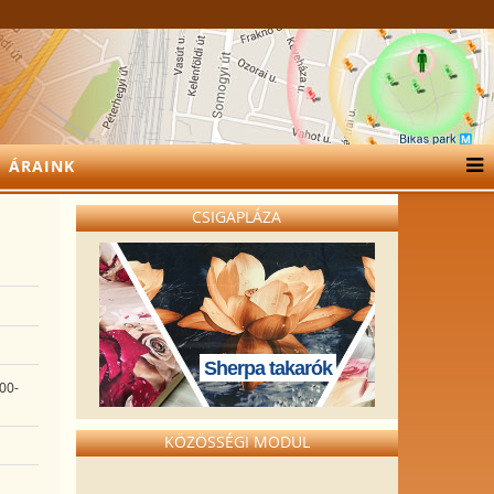
ÁRAINK
CSIGAPLÁZA
Sherpa takarók
:00-
KÖZÖSSÉGI MODUL