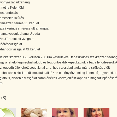
yógyászati ultrahang
wmetria Kelenföld
hesgondozás
trimeszteri szűrés
 trimeszteri szűrés 11. kerület
zati keringés mérése ultrahanggal
mama veseultrahang Újbuda
NUT protokoll vizsgálat
zőérés vizsgálat
rahangos vizsgálat XI. kerület
latokat korszerű GE Voluson 730 Pro készülékkel, tapasztalt és szakképzett szono
ogy a lehető legmegbízhatóbb és legpontosabb képet kapjuk a baba fejlődéséről. 
 egyedülálló lehetőséget kínál arra, hogy a család tagjai már a születés előtt
nthassák a kicsi arcát, mozdulatait. Ez az élmény érzelmileg felemelő, ugyanakkor
ató is, hiszen a vizsgálat során értékes visszajelzést kapnak a magzat fejlődésérő
ról.
 (8)