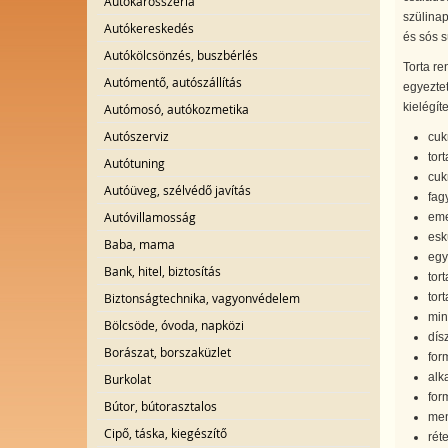
Autókarosszéria
szülinap
Autókereskedés
és sós s
Autókölcsönzés, buszbérlés
Torta re
Autómentő, autószállítás
egyeztet
kielégít
Autómosó, autókozmetika
Autószerviz
cuk
tort
Autótuning
cuk
Autóüveg, szélvédő javítás
fagy
Autóvillamosság
eme
esk
Baba, mama
egy
Bank, hitel, biztosítás
tor
Biztonságtechnika, vagyonvédelem
tor
mini
Bölcsöde, óvoda, napközi
dísz
Borászat, borszaküzlet
form
alka
Burkolat
for
Bútor, bútorasztalos
men
Cipő, táska, kiegészítő
rét