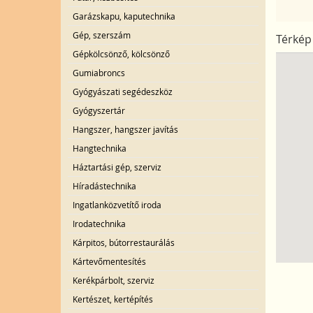
Garázskapu, kaputechnika
Gép, szerszám
Térkép
Gépkölcsönző, kölcsönző
Gumiabroncs
Gyógyászati segédeszköz
Gyógyszertár
Hangszer, hangszer javítás
Hangtechnika
Háztartási gép, szerviz
Híradástechnika
Ingatlanközvetítő iroda
Irodatechnika
Kárpitos, bútorrestaurálás
Kártevőmentesítés
Kerékpárbolt, szerviz
Kertészet, kertépítés