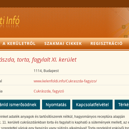
A KERÜLETRŐL
SZAKMAI CIKKEK
REGISZTRÁCIÓ
szda, torta, fagylalt XI. kerület
1114, Budapest
l
www.kelenfoldi.info/Cukraszda-fagyizo/
ia
Cukrászda, fagyizó
ánld ismerősödnek
Nyomtatás
Kapcsolatfelvétel
Térk
inket adalék anyagok és tartósítószerek nélkül, hagyományos receptúra alapján
k. 11. kerületi cukrászdánkban torta és fagylalt is kapható a sütemények mellett, az
 szeretettel várjuk egy fagyizás vagy sütizés alkalmával! Torta rendelést esküvői tor