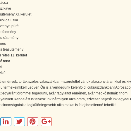
ácsa
sz kávé
sütemény XI. kerület
lói galuska
ztenye püré
 sütemény
s sütemény
mes
s teasütemény
li rétes 11. kerület
é torta
yi
yizó
temények, torták széles választékban - szeretettel várjuk alacsony árainkkal és ki
ű termékeinkkel! Legyen Ön is a vendégünk kelenföldi cukrászdánkban! Apróságo
t egyaránt örömmel fogadunk, akár fagylaltot ennének, akár megkóstolnák finom
einket! Rendelést is felveszünk bármilyen alkalomra, szívesen teljesítünk egyedi 
tes finomságaink a legkülönlegesebb alkalmakat is felejthetetlenné tehetik!