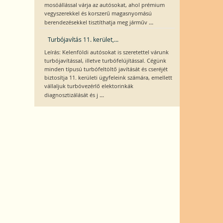
mosóállással várja az autósokat, ahol prémium
vegyszerekkel és korszerű magasnyomású
...
berendezésekkel tisztíthatja meg járműv
Turbójavítás 11. kerület,...
Leírás: Kelenföldi autósokat is szeretettel várunk
turbójavítással, illetve turbófelújítással. Cégünk
minden típusú turbófeltöltő javítását és cseréjét
biztosítja 11. kerületi ügyfeleink számára, emellett
vállaljuk turbóvezérlő elektorinkák
...
diagnosztizálását és j