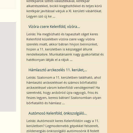
kerékpárok széles választékával, kerékpár
alkatrészekkel, bicikli kiegészítőkkel és teljes körű
kerékpár javítással várjuk a XI. kerületi vásárlókat.
...
Legyen szó új ke
Vízóra csere Kelenföld, vízóra...
Leírás: Ha megbízható és tapasztalt céget keres
Kelenföld közelében vízóra csere vagy vízóra
szerelés miatt, akkor bátran hívjon bennünket,
hiszen a 11. kerületben is készséggel állunk
rendelkezésre. Munkatársaink nagy gyakorlattal és
...
hatékonyan látják el a rájuk
Hámlasztó arckezelés 11. kerület,...
Leírás: Szalonom a 11. kerületben található, ahol
hámlasztó arckezeléssel és számos bőrfiatalító
arckezeléssel várom kelenföldi vendégeimet! Ha
szeretnéd, hogy arcbőröd újra ragyogó, friss és
feszes legyen, keress bátran! Szalonomban olyan
...
bőrfiatalító és hámlasz
Autómosó Kelenföld, önkiszolgáló...
Leírás: Autómosót keres Kelenföldön vagy a 11.
kerületben? Legmodernebb gépekkel felszerelt,
zöldenergiás önkiszolgáló autómosónk 8 fedett