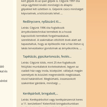
kert gépek és az ipari gépek is. Cégünk 1997 óta
várja ügyfeleit kíváló minőségű és állaptú
gépekkel két üzletben is. Gépeink csúcs minőséget
...
képviselnek, a kölcsönzés lehet
Redőnycsere, nyílászáró XI....
Leírás: Cégünk 1996 óta foglalkozik
árnyékolástechnikai termékek és a hozzá
kapcsolódó termékek forgalmazásával,
szerelésével. A szakmában eltöltött évek alatt azt
tapasztaltuk, hogy az építkezők már a ház illetve új
...
lakás tervezésekor gondolnak az árnyékolókra,
Tapétázás, gipszkartonozás, festés...
Leírás: Cégünk több, mint 25 éve foglalkozik
felújítási munkálatok kivitelezésével, legyen az
váló
családi ház vagy iroda, középület. vállaljuk magán
kat és
személyek és közületi megrendelők megbízásait,
rövid határidővel. Megbízható, összeszokott
kérést
...
szakember gárdánk, minőségi
Kerékpárbolt, bringabolt,...
Leírás: Kerékpárboltot vagy kerékpárszervizt keres
a 11. kerületben? Kelenföldi bringaboltunkban