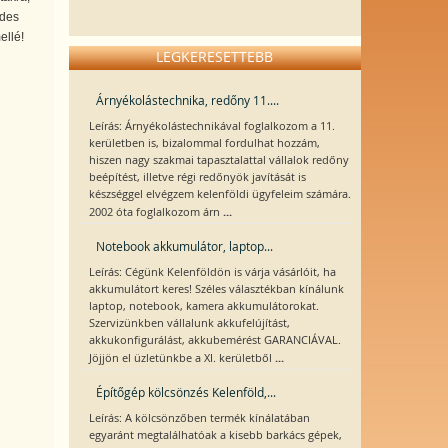
Édes
ellé!
LEGKERESETTEBB
Árnyékolástechnika, redőny 11....
Leírás: Árnyékolástechnikával foglalkozom a 11.
kerületben is, bizalommal fordulhat hozzám,
hiszen nagy szakmai tapasztalattal vállalok redőny
beépítést, illetve régi redőnyök javítását is
készséggel elvégzem kelenföldi ügyfeleim számára.
...
2002 óta foglalkozom árn
Notebook akkumulátor, laptop...
Leírás: Cégünk Kelenföldön is várja vásárlóit, ha
akkumulátort keres! Széles választékban kínálunk
laptop, notebook, kamera akkumulátorokat.
Szervizünkben vállalunk akkufelújítást,
akkukonfigurálást, akkubemérést GARANCIÁVAL.
...
Jöjjön el üzletünkbe a XI. kerületből
Építőgép kölcsönzés Kelenföld,...
Leírás: A kölcsönzőben termék kínálatában
egyaránt megtalálhatóak a kisebb barkács gépek,