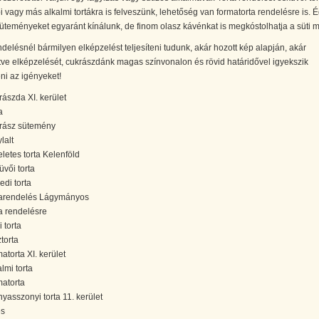
i vagy más alkalmi tortákra is felveszünk, lehetőség van formatorta rendelésre is. 
üteményeket egyaránt kínálunk, de finom olasz kávénkat is megkóstolhatja a süti m
ndelésnél bármilyen elképzelést teljesíteni tudunk, akár hozott kép alapján, akár
ve elképzelését, cukrászdánk magas színvonalon és rövid határidővel igyekszik
eni az igényeket!
rászda XI. kerület
a
rász sütemény
lalt
letes torta Kelenföld
üvői torta
edi torta
tarendelés Lágymányos
ta rendelésre
 torta
torta
atorta XI. kerület
lmi torta
matorta
yasszonyi torta 11. kerület
es