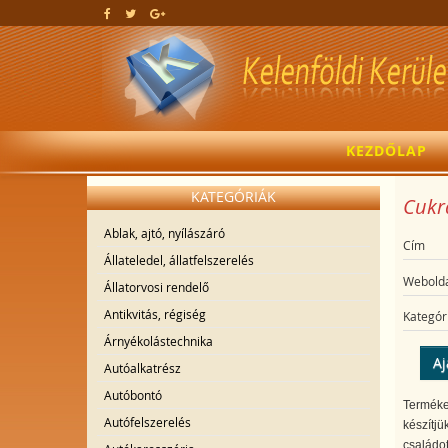
KEZDŐLAP
KATEGÓRIÁK
Cukrá
Ablak, ajtó, nyílászáró
Cím
Állateledel, állatfelszerelés
Webolda
Állatorvosi rendelő
Antikvitás, régiség
Kategór
Árnyékolástechnika
Aj
Autóalkatrész
Autóbontó
Terméke
Autófelszerelés
készítjü
családot