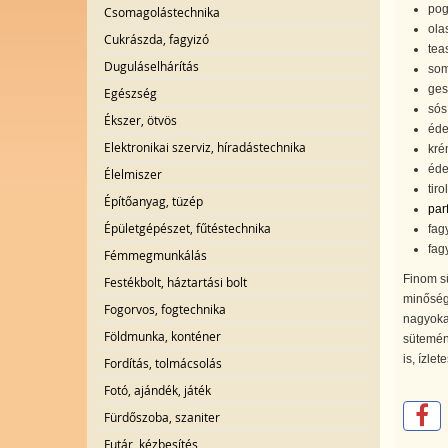
pog
Csomagolástechnika
ola
Cukrászda, fagyizó
tea
Duguláselhárítás
som
ges
Egészség
sós
Ékszer, ötvös
éde
Elektronikai szerviz, híradástechnika
kré
éde
Élelmiszer
tiro
Építőanyag, tüzép
parf
Épületgépészet, fűtéstechnika
fag
fag
Fémmegmunkálás
Finom sü
Festékbolt, háztartási bolt
minőség
Fogorvos, fogtechnika
nagyoka
Földmunka, konténer
sütemény
is, ízle
Fordítás, tolmácsolás
Fotó, ajándék, játék
Fürdőszoba, szaniter
Futár, kézbesítés