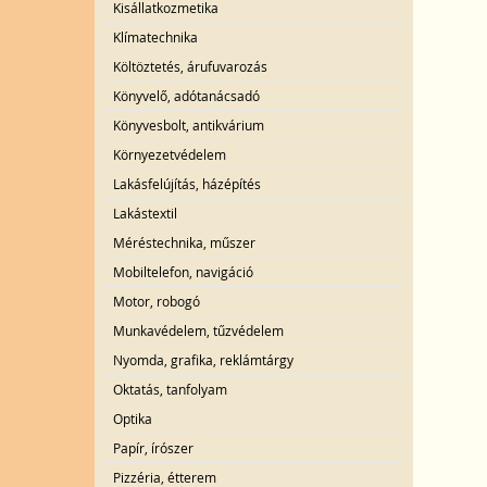
Kisállatkozmetika
Klímatechnika
Költöztetés, árufuvarozás
Könyvelő, adótanácsadó
Könyvesbolt, antikvárium
Környezetvédelem
Lakásfelújítás, házépítés
Lakástextil
Méréstechnika, műszer
Mobiltelefon, navigáció
Motor, robogó
Munkavédelem, tűzvédelem
Nyomda, grafika, reklámtárgy
Oktatás, tanfolyam
Optika
Papír, írószer
Pizzéria, étterem