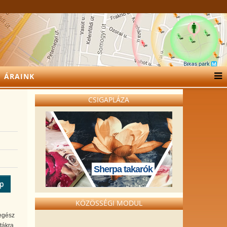
ÁRAINK
CSIGAPLÁZA
Sherpa takarók
ép
KÖZÖSSÉGI MODUL
 egész
tákra,