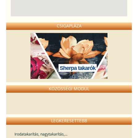
CSIGAPLÁZA
Sherpa takarók
KÖZÖSSÉGI MODUL
LEGKERESETTEBB
Irodatakarítás, nagytakarítás,...