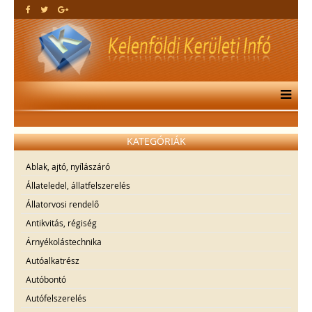
KATEGÓRIÁK
Ablak, ajtó, nyílászáró
Állateledel, állatfelszerelés
Állatorvosi rendelő
Antikvitás, régiség
Árnyékolástechnika
Autóalkatrész
Autóbontó
Autófelszerelés