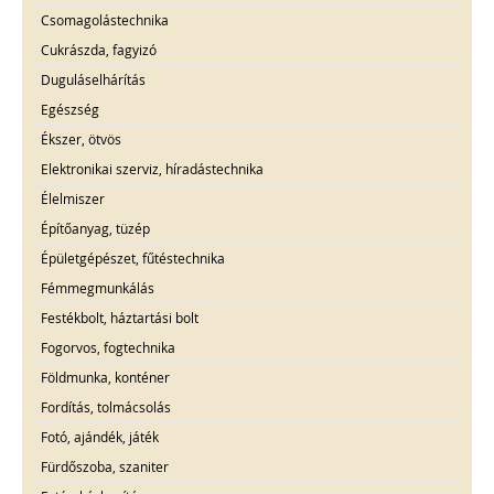
Csomagolástechnika
Cukrászda, fagyizó
Duguláselhárítás
Egészség
Ékszer, ötvös
Elektronikai szerviz, híradástechnika
Élelmiszer
Építőanyag, tüzép
Épületgépészet, fűtéstechnika
Fémmegmunkálás
Festékbolt, háztartási bolt
Fogorvos, fogtechnika
Földmunka, konténer
Fordítás, tolmácsolás
Fotó, ajándék, játék
Fürdőszoba, szaniter