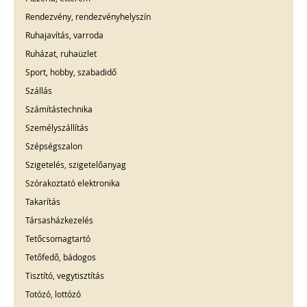
Rendezvény, rendezvényhelyszín
Ruhajavítás, varroda
Ruházat, ruhaüzlet
Sport, hobby, szabadidő
Szállás
Számítástechnika
Személyszállítás
Szépségszalon
Szigetelés, szigetelőanyag
Szórakoztató elektronika
Takarítás
Társasházkezelés
Tetőcsomagtartó
Tetőfedő, bádogos
Tisztító, vegytisztítás
Totózó, lottózó