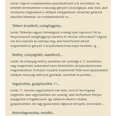
Leírás: Cégünk irodatakarításra specializálódott a XI. kerületben, de
emellett természetesen a lakosság igényeit is kiszolgáljuk, akár eseti, akár
rendszeres megbízással is vállaljuk mélygarázsok, társasházi garázsok
...
takarítási feladatait. Az irodatakarításnál na
Télikert árnyékoló, szalagfüggöny...
Leírás: Télikertje nagyon felmelegszik a meleg nyári napokon? Hő és
fényvisszaverő szalagfüggönyt szeretne XI. kerületi otthonában? Cégünk
sok éve működik és valósítja meg, akár Kelenföldről érkező
...
megrendelőink igényeit is árnyékolástechnika teljes területén, íg
Redőny, szúnyogháló, napellenző,...
Leírás: Ha műanyag redőny szerelésre van szüksége a 11. kerületben,
vagy megbízható szakembert keres Kelenföldön árnyékolástechnikai
megoldásokhoz, forduljon hozzánk bizalommal! Több éves tapasztalattal
...
vállaljuk műanyag redőnyök gyártását, szerelését és javításá
Vegytisztítás, gyapjútisztítás 11....
Leírás: 11. kerületi vegytisztítónk már több, mint 67 éve fogadja
megbízóit, akár vegytisztításra van szükség, akár bőrfestésre! Kényes
anyagokkal is foglalkozunk, így vállalunk alkalmi ruhákat,
...
gyapjútisztítást, de nagy gyakorlattal végezzük bőrcipők, bőrruházat
Motordiagnosztika, önindító...