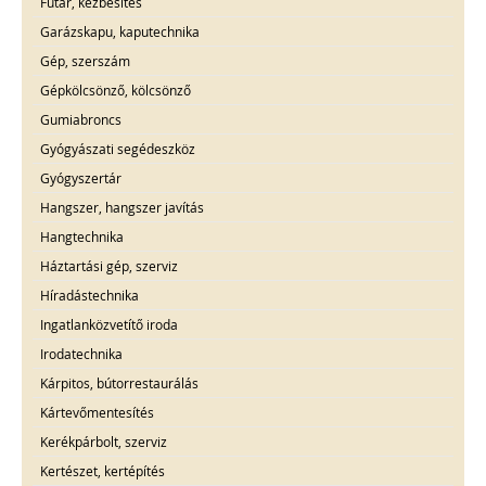
Futár, kézbesítés
Garázskapu, kaputechnika
Gép, szerszám
Gépkölcsönző, kölcsönző
Gumiabroncs
Gyógyászati segédeszköz
Gyógyszertár
Hangszer, hangszer javítás
Hangtechnika
Háztartási gép, szerviz
Híradástechnika
Ingatlanközvetítő iroda
Irodatechnika
Kárpitos, bútorrestaurálás
Kártevőmentesítés
Kerékpárbolt, szerviz
Kertészet, kertépítés