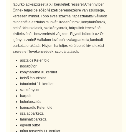
faburkolat készítését a XI. kerületiek részére! Amennyiben
Önnek teljes belsőépítészeti berendezésre van szüksége,
keressen minket. Több éves szakmai tapasztalattal vállalok
mindenféle asztalos munkát. Irodabútorok, konyhabútorok,
belső faburkolatok, szekrénysorok, bárpultok tervezését,
kivitelezését, beszerelését végzem. Egyedi bútorok az Ön
igénye szerint! Vállalom továbbá szalagparketta,laminált
parkettalerakását. Hívjon, ha teljes körű belső kivitelezést
szeretne! Tevékenységek, szolgáltatások:
asztalos Kelenföld
irodabútor
konyhabútor XI. kerület
belső faburkolat
faburkolat 11. kerület
szekrénysor
bárpult
bútorkészítés
hajópadló Kelenföld
szalagparketta
laminált parketta
egyedi bútor
bútor tervezés 11. kerület