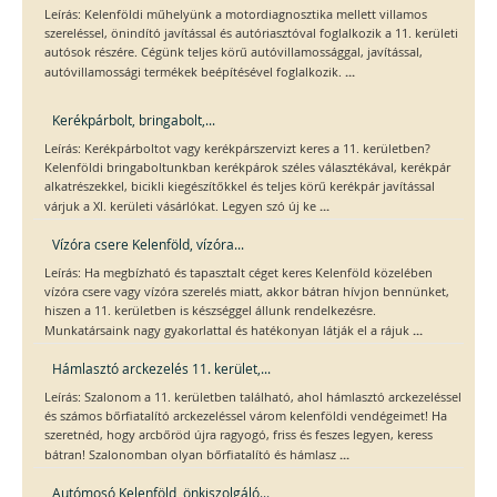
Leírás: Kelenföldi műhelyünk a motordiagnosztika mellett villamos
szereléssel, önindító javítással és autóriasztóval foglalkozik a 11. kerületi
autósok részére. Cégünk teljes körű autóvillamossággal, javítással,
...
autóvillamossági termékek beépítésével foglalkozik.
Kerékpárbolt, bringabolt,...
Leírás: Kerékpárboltot vagy kerékpárszervizt keres a 11. kerületben?
Kelenföldi bringaboltunkban kerékpárok széles választékával, kerékpár
alkatrészekkel, bicikli kiegészítőkkel és teljes körű kerékpár javítással
...
várjuk a XI. kerületi vásárlókat. Legyen szó új ke
Vízóra csere Kelenföld, vízóra...
Leírás: Ha megbízható és tapasztalt céget keres Kelenföld közelében
vízóra csere vagy vízóra szerelés miatt, akkor bátran hívjon bennünket,
hiszen a 11. kerületben is készséggel állunk rendelkezésre.
...
Munkatársaink nagy gyakorlattal és hatékonyan látják el a rájuk
Hámlasztó arckezelés 11. kerület,...
Leírás: Szalonom a 11. kerületben található, ahol hámlasztó arckezeléssel
és számos bőrfiatalító arckezeléssel várom kelenföldi vendégeimet! Ha
szeretnéd, hogy arcbőröd újra ragyogó, friss és feszes legyen, keress
...
bátran! Szalonomban olyan bőrfiatalító és hámlasz
Autómosó Kelenföld, önkiszolgáló...