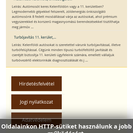
Leírás: Autómosót keres Kelenföldön vagy a 11. kerületben?
Legmodernebb gépekkel felszerelt, zöldenergiás önkiszolgáló
autómosónk 8 fedett mosóállással várja az autósokat, ahol prémium
vegyszerekkel és korszerű magasnyomású berendezésekkel tisztíthatja
...
meg járműv
Turbójavítás 11. kerület,...
Leírás: Kelenföldi autósokat is szeretettel várunk turbójavítással, illetve
turbófelújítással. Cégünk minden típusú turbófeltöltő javítását és
cseréjét biztosítja 11. kerületi ügyfeleink számára, emellett vállaljuk
...
turbóvezérlő elektorinkák diagnosztizálását és j
Hirdetésfelvétel
Jogi nyilatkozat
Adatvédelem
Oldalainkon HTTP-sütiket használunk a jobb