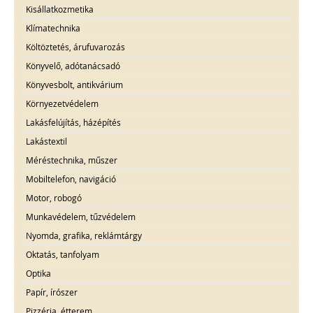
Kisállatkozmetika
Klímatechnika
Költöztetés, árufuvarozás
Könyvelő, adótanácsadó
Könyvesbolt, antikvárium
Környezetvédelem
Lakásfelújítás, házépítés
Lakástextil
Méréstechnika, műszer
Mobiltelefon, navigáció
Motor, robogó
Munkavédelem, tűzvédelem
Nyomda, grafika, reklámtárgy
Oktatás, tanfolyam
Optika
Papír, írószer
Pizzéria, étterem