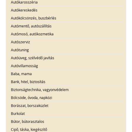
Autókarosszéria
Autókereskedés
Autókölcsönzés, buszbérlés
Autómentő, autószállítás
Autómosó, autókozmetika
Autószerviz
Autótuning
Autóüveg, szélvédő javítás
Autóvillamosság
Baba, mama
Bank, hitel, biztosítás
Biztonságtechnika, vagyonvédelem
Bölcsöde, óvoda, napközi
Borászat, borszaküzlet
Burkolat
Bútor, bútorasztalos
Cipő, táska, kiegészítő