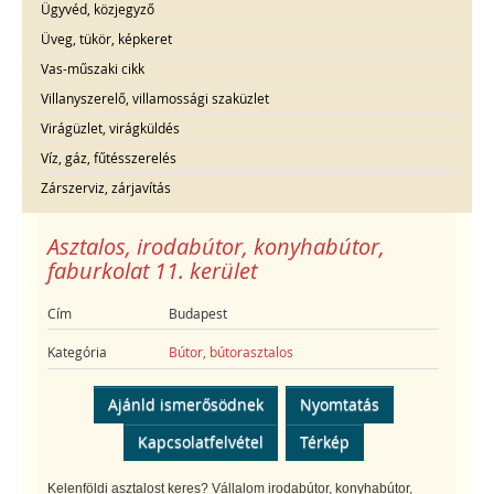
Ügyvéd, közjegyző
Üveg, tükör, képkeret
Vas-műszaki cikk
Villanyszerelő, villamossági szaküzlet
Virágüzlet, virágküldés
Víz, gáz, fűtésszerelés
Zárszerviz, zárjavítás
Asztalos, irodabútor, konyhabútor,
faburkolat 11. kerület
Cím
Budapest
Kategória
Bútor, bútorasztalos
Ajánld ismerősödnek
Nyomtatás
Kapcsolatfelvétel
Térkép
Kelenföldi asztalost keres? Vállalom irodabútor, konyhabútor,