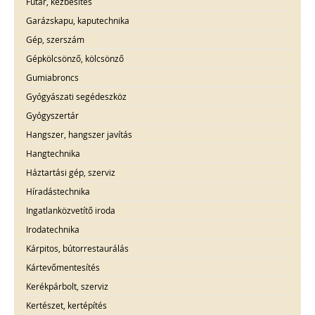
Futár, kézbesítés
Garázskapu, kaputechnika
Gép, szerszám
Gépkölcsönző, kölcsönző
Gumiabroncs
Gyógyászati segédeszköz
Gyógyszertár
Hangszer, hangszer javítás
Hangtechnika
Háztartási gép, szerviz
Híradástechnika
Ingatlanközvetítő iroda
Irodatechnika
Kárpitos, bútorrestaurálás
Kártevőmentesítés
Kerékpárbolt, szerviz
Kertészet, kertépítés