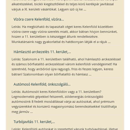
alkatrészekkel, bicikli kiegészítőkkel és teljes körű kerékpár javítással
...
várjuk a XI. kerületi vásárlókat. Legyen szó új ke
Vízóra csere Kelenföld, vízóra...
Leírás: Ha megbízható és tapasztalt céget keres Kelenföld közelében
vízóra csere vagy vízóra szerelés miatt, akkor bátran hívjon bennünket,
hiszen a 11. kerületben is készséggel állunk rendelkezésre.
...
Munkatársaink nagy gyakorlattal és hatékonyan látják el a rájuk
Hámlasztó arckezelés 11. kerület,...
Leírás: Szalonom a 11. kerületben található, ahol hámlasztó arckezeléssel
és számos bőrfiatalító arckezeléssel várom kelenföldi vendégeimet! Ha
szeretnéd, hogy arcbőröd újra ragyogó, friss és feszes legyen, keress
...
bátran! Szalonomban olyan bőrfiatalító és hámlasz
Autómosó Kelenföld, önkiszolgáló...
Leírás: Autómosót keres Kelenföldön vagy a 11. kerületben?
Legmodernebb gépekkel felszerelt, zöldenergiás önkiszolgáló
autómosónk 8 fedett mosóállással várja az autósokat, ahol prémium
vegyszerekkel és korszerű magasnyomású berendezésekkel tisztíthatja
...
meg járműv
Turbójavítás 11. kerület,...
Leírás: Kelenföldi autósokat is szeretettel várunk turbójavítással, illetve