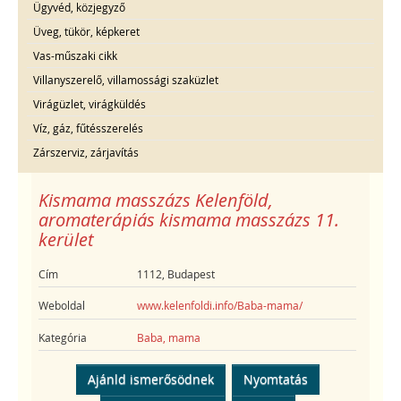
Ügyvéd, közjegyző
Üveg, tükör, képkeret
Vas-műszaki cikk
Villanyszerelő, villamossági szaküzlet
Virágüzlet, virágküldés
Víz, gáz, fűtésszerelés
Zárszerviz, zárjavítás
Kismama masszázs Kelenföld,
aromaterápiás kismama masszázs 11.
kerület
Cím
1112, Budapest
Weboldal
www.kelenfoldi.info/Baba-mama/
Kategória
Baba, mama
Ajánld ismerősödnek
Nyomtatás