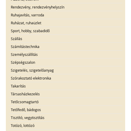
Rendezvény, rendezvényhelyszín
Ruhajavítás, varroda
Ruházat, ruhaüzlet
Sport, hobby, szabadidő
Szállás
Számítástechnika
Személyszállítás
Szépségszalon
Szigetelés, szigetelőanyag
Szórakoztató elektronika
Takarítás
Társasházkezelés
Tetőcsomagtartó
Tetőfedő, bádogos
Tisztító, vegytisztítás
Totózó, lottózó