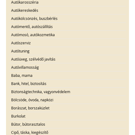
Autókarosszéria
Autókereskedés
Autókölcsönzés, buszbérlés
Autómentő, autószállítás
Autómosó, autókozmetika
Autószerviz
Autótuning
Autóüveg, szélvédő javítás
Autóvillamosság
Baba, mama
Bank, hitel, biztosítás
Biztonságtechnika, vagyonvédelem
Bölcsöde, óvoda, napközi
Borászat, borszaküzlet
Burkolat
Bútor, bútorasztalos
Cipő, táska, kiegészítő