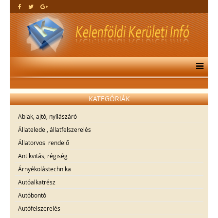
KATEGÓRIÁK
Ablak, ajtó, nyílászáró
Állateledel, állatfelszerelés
Állatorvosi rendelő
Antikvitás, régiség
Árnyékolástechnika
Autóalkatrész
Autóbontó
Autófelszerelés