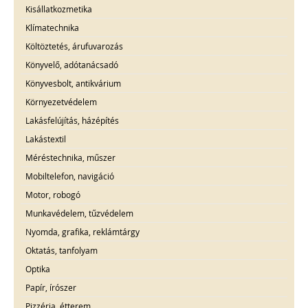
Kisállatkozmetika
Klímatechnika
Költöztetés, árufuvarozás
Könyvelő, adótanácsadó
Könyvesbolt, antikvárium
Környezetvédelem
Lakásfelújítás, házépítés
Lakástextil
Méréstechnika, műszer
Mobiltelefon, navigáció
Motor, robogó
Munkavédelem, tűzvédelem
Nyomda, grafika, reklámtárgy
Oktatás, tanfolyam
Optika
Papír, írószer
Pizzéria, étterem