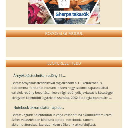
Sherpa takarók
KÖZÖSSÉGI MODUL
LEGKERESETTEBB
Árnyékolástechnika, redőny 11....
Leírás: Árnyékolástechnikával foglalkozom a 11. kerületben is,
bizalommal fordulhat hozzám, hiszen nagy szakmai tapasztalattal
vállalok redőny beépítést, illetve régi redőnyök javítását is készséggel
...
elvégzem kelenföldi ügyfeleim számára. 2002 óta foglalkozom árn
Notebook akkumulátor, laptop...
Leírás: Cégünk Kelenföldön is várja vásárlóit, ha akkumulátort keres!
Széles választékban kínálunk laptop, notebook, kamera
akkumulátorokat. Szervizünkben vállalunk akkufelújítást,