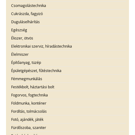
Csomagolástechnika
Cukrászda, fagyizó
Duguláselhárítás
Egészség
Ékszer, ötvös
Elektronikai szerviz, híradástechnika
Élelmiszer
Építőanyag, tüzép
Épületgépészet, fűtéstechnika
Fémmegmunkálás
Festékbolt, háztartási bolt
Fogorvos, fogtechnika
Földmunka, konténer
Fordítás, tolmácsolás
Fotó, ajándék, játék
Fürdőszoba, szaniter