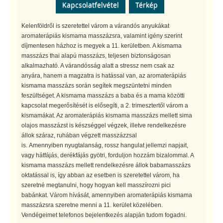
Kapcsolatfelvétel
Térkép
Kelenföldről is szeretettel várom a várandós anyukákat
aromaterápiás kismama masszázsra, valamint igény szerint
díjmentesen házhoz is megyek a 11. kerületben. A kismama
masszázs thai alapú masszázs, teljesen biztonságosan
alkalmazható. A várandósság alatt a stressz nem csak az
anyára, hanem a magzatra is hatással van, az aromaterápiás
kismama masszázs során segítek megszüntetni minden
feszültséget. A kismama masszázs a baba és a mama közötti
kapcsolat megerősítését is elősegíti, a 2. trimesztertől várom a
kismamákat. Az aromaterápiás kismama masszázs mellett sima
olajos masszázst is készséggel végzek, illetve rendelkezésre
állok száraz, ruhában végzett masszázzsal
is. Amennyiben nyugtalanság, rossz hangulat jellemzi napjait,
vagy hátfájás, derékfájás gyötri, forduljon hozzám bizalommal. A
kismama masszázs mellett rendelkezésre állok babamasszázs
oktatással is, így abban az esetben is szeretettel várom, ha
szeretné megtanulni, hogy hogyan kell masszírozni pici
babánkat. Várom hívását, amennyiben aromaterápiás kismama
masszázsra szeretne menni a 11. kerület közelében.
Vendégeimet telefonos bejelentkezés alapján tudom fogadni.