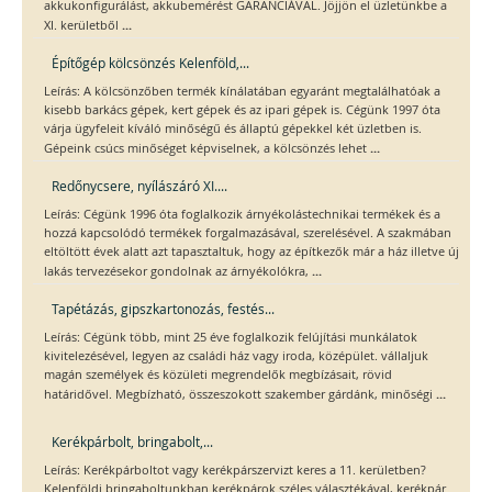
akkukonfigurálást, akkubemérést GARANCIÁVAL. Jöjjön el üzletünkbe a
...
XI. kerületből
Építőgép kölcsönzés Kelenföld,...
Leírás: A kölcsönzőben termék kínálatában egyaránt megtalálhatóak a
kisebb barkács gépek, kert gépek és az ipari gépek is. Cégünk 1997 óta
várja ügyfeleit kíváló minőségű és állaptú gépekkel két üzletben is.
...
Gépeink csúcs minőséget képviselnek, a kölcsönzés lehet
Redőnycsere, nyílászáró XI....
Leírás: Cégünk 1996 óta foglalkozik árnyékolástechnikai termékek és a
hozzá kapcsolódó termékek forgalmazásával, szerelésével. A szakmában
eltöltött évek alatt azt tapasztaltuk, hogy az építkezők már a ház illetve új
...
lakás tervezésekor gondolnak az árnyékolókra,
Tapétázás, gipszkartonozás, festés...
Leírás: Cégünk több, mint 25 éve foglalkozik felújítási munkálatok
kivitelezésével, legyen az családi ház vagy iroda, középület. vállaljuk
magán személyek és közületi megrendelők megbízásait, rövid
...
határidővel. Megbízható, összeszokott szakember gárdánk, minőségi
Kerékpárbolt, bringabolt,...
Leírás: Kerékpárboltot vagy kerékpárszervizt keres a 11. kerületben?
Kelenföldi bringaboltunkban kerékpárok széles választékával, kerékpár