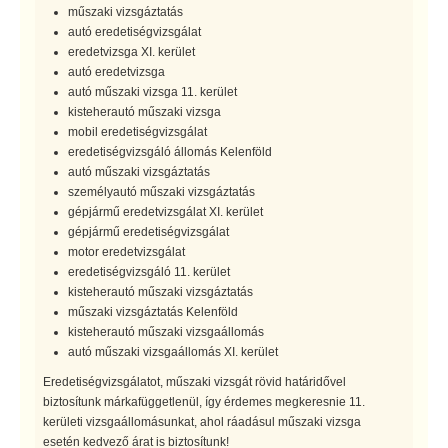
műszaki vizsgáztatás
autó eredetiségvizsgálat
eredetvizsga XI. kerület
autó eredetvizsga
autó műszaki vizsga 11. kerület
kisteherautó műszaki vizsga
mobil eredetiségvizsgálat
eredetiségvizsgáló állomás Kelenföld
autó műszaki vizsgáztatás
személyautó műszaki vizsgáztatás
gépjármű eredetvizsgálat XI. kerület
gépjármű eredetiségvizsgálat
motor eredetvizsgálat
eredetiségvizsgáló 11. kerület
kisteherautó műszaki vizsgáztatás
műszaki vizsgáztatás Kelenföld
kisteherautó műszaki vizsgaállomás
autó műszaki vizsgaállomás XI. kerület
Eredetiségvizsgálatot, műszaki vizsgát rövid határidővel
biztosítunk márkafüggetlenül, így érdemes megkeresnie 11.
kerületi vizsgaállomásunkat, ahol ráadásul műszaki vizsga
esetén kedvező árat is biztosítunk!