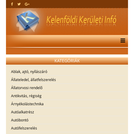
KATEGÓRIÁK
Ablak, ajtó, nyílászáró
Állateledel, állatfelszerelés
Állatorvosi rendelő
Antikvitás, régiség
Árnyékolástechnika
Autóalkatrész
Autóbontó
Autófelszerelés