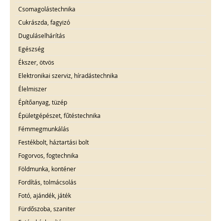
Csomagolástechnika
Cukrászda, fagyizó
Duguláselhárítás
Egészség
Ékszer, ötvös
Elektronikai szerviz, híradástechnika
Élelmiszer
Építőanyag, tüzép
Épületgépészet, fűtéstechnika
Fémmegmunkálás
Festékbolt, háztartási bolt
Fogorvos, fogtechnika
Földmunka, konténer
Fordítás, tolmácsolás
Fotó, ajándék, játék
Fürdőszoba, szaniter