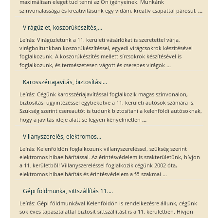
maximálisan eleget tud tenni az Ön igényeinek. Munkánk
...
színvonalassága és kreativitásunk egy vidám, kreatív csapattal párosul,
Virágüzlet, koszorúkészítés,...
Leírás: Virágüzletünk a 11. kerületi vásárlókat is szeretettel várja,
virágboltunkban koszorúkészítéssel, egyedi virágcsokrok készítésével
foglalkozunk. A koszorúkészítés mellett sírcsokrok készítésével is
...
foglalkozunk, és természetesen vágott és cserepes virágok
Karosszériajavítás, biztosítási...
Leírás: Cégünk karosszériajavítással foglalkozik magas színvonalon,
biztosítási ügyintézéssel egybekötve a 11. kerületi autósok számára is.
Szükség szerint csereautót is tudunk biztosítani a kelenföldi autósoknak,
...
hogy a javítás ideje alatt se legyen kényelmetlen
Villanyszerelés, elektromos...
Leírás: Kelenföldön foglalkozunk villanyszereléssel, szükség szerint
elektromos hibaelhárítással. Az érintésvédelem is szakterületünk, hívjon
a 11. kerületből! Villanyszereléssel foglalkozik cégünk 2002 óta,
...
elektromos hibaelhárítás és érintésvédelem a fő szakmai
Gépi földmunka, sittszállítás 11....
Leírás: Gépi földmunkával Kelenföldön is rendelkezésre állunk, cégünk
sok éves tapasztalattal biztosít sittszállítást is a 11. kerületben. Hívjon