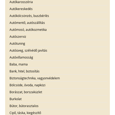
Autókarosszéria
Autókereskedés
Autókölcsönzés, buszbérlés
Autómentő, autószállítás
Autómosó, autókozmetika
Autószerviz
Autótuning
Autóüveg, szélvédő javítás
Autóvillamosság
Baba, mama
Bank, hitel, biztosítás
Biztonságtechnika, vagyonvédelem
Bölcsöde, óvoda, napközi
Borászat, borszaküzlet
Burkolat
Bútor, bútorasztalos
Cipő, táska, kiegészítő