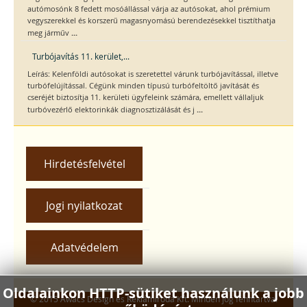
autómosónk 8 fedett mosóállással várja az autósokat, ahol prémium
vegyszerekkel és korszerű magasnyomású berendezésekkel tisztíthatja
...
meg járműv
Turbójavítás 11. kerület,...
Leírás: Kelenföldi autósokat is szeretettel várunk turbójavítással, illetve
turbófelújítással. Cégünk minden típusú turbófeltöltő javítását és
cseréjét biztosítja 11. kerületi ügyfeleink számára, emellett vállaljuk
...
turbóvezérlő elektorinkák diagnosztizálását és j
Hirdetésfelvétel
Jogi nyilatkozat
Adatvédelem
Oldalainkon HTTP-sütiket használunk a jobb
© 2015 Awacs Design és Reklámiroda Kft. Minden jog fenntartva.