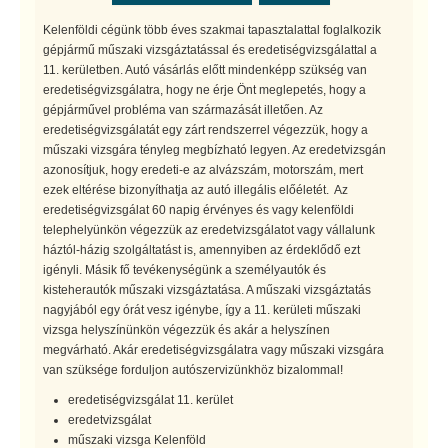
Kelenföldi cégünk több éves szakmai tapasztalattal foglalkozik
gépjármű műszaki vizsgáztatással és eredetiségvizsgálattal a
11. kerületben. Autó vásárlás előtt mindenképp szükség van
eredetiségvizsgálatra, hogy ne érje Önt meglepetés, hogy a
gépjárművel probléma van származását illetően. Az
eredetiségvizsgálatát egy zárt rendszerrel végezzük, hogy a
műszaki vizsgára tényleg megbízható legyen. Az eredetvizsgán
azonosítjuk, hogy eredeti-e az alvázszám, motorszám, mert
ezek eltérése bizonyíthatja az autó illegális előéletét. Az
eredetiségvizsgálat 60 napig érvényes és vagy kelenföldi
telephelyünkön végezzük az eredetvizsgálatot vagy vállalunk
háztól-házig szolgáltatást is, amennyiben az érdeklődő ezt
igényli. Másik fő tevékenységünk a személyautók és
kisteherautók műszaki vizsgáztatása. A műszaki vizsgáztatás
nagyjából egy órát vesz igénybe, így a 11. kerületi műszaki
vizsga helyszínünkön végezzük és akár a helyszínen
megvárható. Akár eredetiségvizsgálatra vagy műszaki vizsgára
van szüksége forduljon autószervizünkhöz bizalommal!
eredetiségvizsgálat 11. kerület
eredetvizsgálat
műszaki vizsga Kelenföld