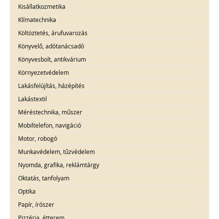
Kisállatkozmetika
Klímatechnika
Költöztetés, árufuvarozás
Könyvelő, adótanácsadó
Könyvesbolt, antikvárium
Környezetvédelem
Lakásfelújítás, házépítés
Lakástextil
Méréstechnika, műszer
Mobiltelefon, navigáció
Motor, robogó
Munkavédelem, tűzvédelem
Nyomda, grafika, reklámtárgy
Oktatás, tanfolyam
Optika
Papír, írószer
Pizzéria, étterem