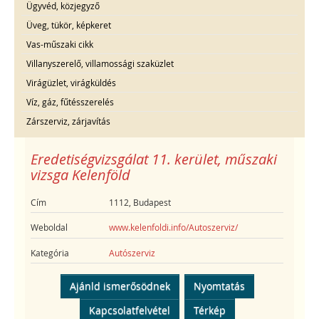
Ügyvéd, közjegyző
Üveg, tükör, képkeret
Vas-műszaki cikk
Villanyszerelő, villamossági szaküzlet
Virágüzlet, virágküldés
Víz, gáz, fűtésszerelés
Zárszerviz, zárjavítás
Eredetiségvizsgálat 11. kerület, műszaki
vizsga Kelenföld
Cím
1112, Budapest
Weboldal
www.kelenfoldi.info/Autoszerviz/
Kategória
Autószerviz
Ajánld ismerősödnek
Nyomtatás
Kapcsolatfelvétel
Térkép