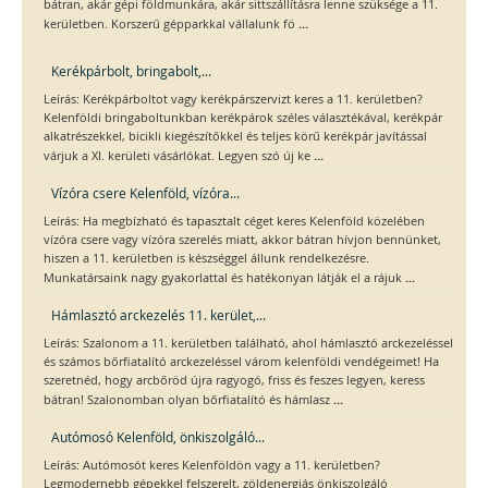
bátran, akár gépi földmunkára, akár sittszállításra lenne szüksége a 11.
...
kerületben. Korszerű gépparkkal vállalunk fö
Kerékpárbolt, bringabolt,...
Leírás: Kerékpárboltot vagy kerékpárszervizt keres a 11. kerületben?
Kelenföldi bringaboltunkban kerékpárok széles választékával, kerékpár
alkatrészekkel, bicikli kiegészítőkkel és teljes körű kerékpár javítással
...
várjuk a XI. kerületi vásárlókat. Legyen szó új ke
Vízóra csere Kelenföld, vízóra...
Leírás: Ha megbízható és tapasztalt céget keres Kelenföld közelében
vízóra csere vagy vízóra szerelés miatt, akkor bátran hívjon bennünket,
hiszen a 11. kerületben is készséggel állunk rendelkezésre.
...
Munkatársaink nagy gyakorlattal és hatékonyan látják el a rájuk
Hámlasztó arckezelés 11. kerület,...
Leírás: Szalonom a 11. kerületben található, ahol hámlasztó arckezeléssel
és számos bőrfiatalító arckezeléssel várom kelenföldi vendégeimet! Ha
szeretnéd, hogy arcbőröd újra ragyogó, friss és feszes legyen, keress
...
bátran! Szalonomban olyan bőrfiatalító és hámlasz
Autómosó Kelenföld, önkiszolgáló...
Leírás: Autómosót keres Kelenföldön vagy a 11. kerületben?
Legmodernebb gépekkel felszerelt, zöldenergiás önkiszolgáló