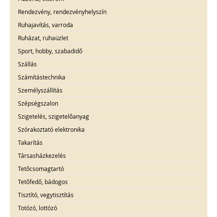
Rendezvény, rendezvényhelyszín
Ruhajavítás, varroda
Ruházat, ruhaüzlet
Sport, hobby, szabadidő
Szállás
Számítástechnika
Személyszállítás
Szépségszalon
Szigetelés, szigetelőanyag
Szórakoztató elektronika
Takarítás
Társasházkezelés
Tetőcsomagtartó
Tetőfedő, bádogos
Tisztító, vegytisztítás
Totózó, lottózó